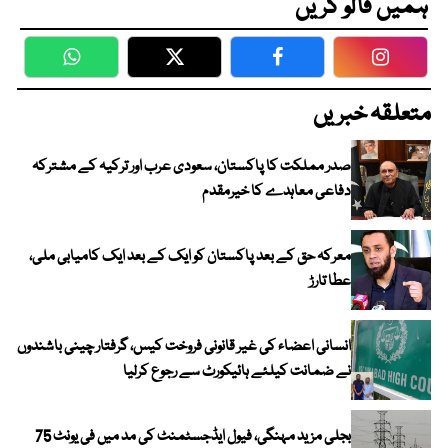
ہمیں فالو کریں
WhatsApp
Twitter
Facebook
Faceboo
متعلقہ خبریں
صدر مملکت کا پاکستان، سعودی عرب اور ترکیہ کے مشترکہ
دفاعی معاہدے کا خیرمقدم
معرکہ حق کے بعد پاکستان کو ایک کے بعد ایک کامیابی ملی،
عطا تارڑ
انسانی اعضاء کی غیر قانونی فروخت کیس، گرفتار چینی باشندوں
نے ضمانت کیلئے ہائیکورٹ سے رجوع کرلیا
بجلی مزید مہنگی، فیول ایڈجسٹمنٹ کی مد میں فی یونٹ 75