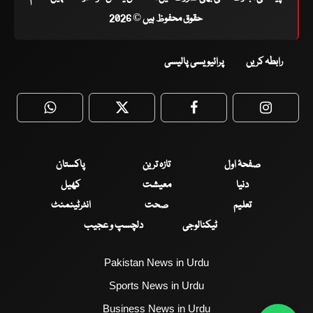
حقوق محفوظ ہیں © 2026
رابطہ کریں
پرائیویسی پالیسی
WhatsApp
Twitter
Facebook
Faceboo
صفحۂ اول
تازہ ترین
پاکستان
دنیا
معیشت
کھیل
تعلیم
صحت
انٹرٹینمنٹ
ٹیکنالوجی
دلچسپ و عجیب
Pakistan News in Urdu
Sports News in Urdu
Business News in Urdu