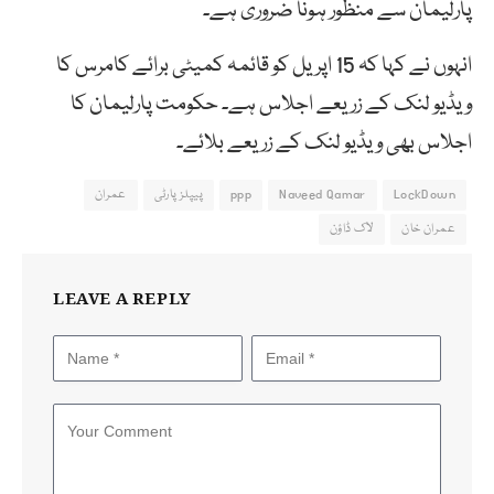
پارلیمان سے منظور ہونا ضروری ہے۔
انہوں نے کہا کہ 15 اپریل کو قائمہ کمیٹی برائے کامرس کا
ویڈیو لنک کے زریعے اجلاس ہے۔ حکومت پارلیمان کا
اجلاس بھی ویڈیو لنک کے زریعے بلائے۔
LockDown
Naveed Qamar
ppp
پیپلز پارٹی
عمران
عمران خان
لاک ڈاؤن
LEAVE A REPLY