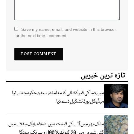
Save my name, email, and website in this browser
for the next time I comment.
تازہ ترین خبریں
میر رضا کی قبر کشائی کا معاملہ، سندھ حکومت نے نیا
میڈیکل بورڈ تشکیل دے دیا
ملک بھر میں آٹے کی قیمت میں اضافہ، ایک ہفتے میں
کئی شہروں میں 20 کلو تھیلا 100 روپے تک مہنگا