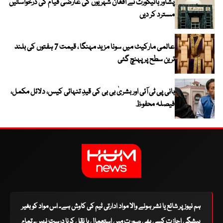
پشاور ہائیکورٹ نے افغان شہریوں کی عارضی قیام کی درخواستیں
مسترد کر دیں
عالمی مارکیٹ میں سونا مزید مہنگا ، قیمت 7 ہفتوں کی بلند
ترین سطح پر پہنچ گئی
بانی پی ٹی آئی اور بشریٰ بی بی کی قیدِ تنہائی کیس، دلائل مکمل،
فیصلہ محفوظ
ہم نیوز پر شائع یا نشر ہونے والا مواد ادارتی ٹیم کی کاوش ہے۔ اس مواد کو بغیر
پیشگی اجازت کسی بھی صورت میں استعمال یا نقل کرنا درست نہیں۔ تمام