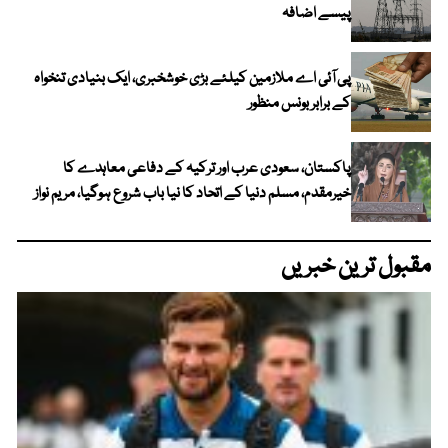
پیسے اضافہ
پی آئی اے ملازمین کیلئے بڑی خوشخبری، ایک بنیادی تنخواہ
کے برابر بونس منظور
پاکستان، سعودی عرب اور ترکیہ کے دفاعی معاہدے کا
خیرمقدم، مسلم دنیا کے اتحاد کا نیا باب شروع ہوگیا، مریم نواز
مقبول ترین خبریں