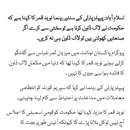
اسلام آباد: پیپلز پارٹی کے سنئیر رہنما نوید قمر کا کہنا ہے کہ
حکومت نے لاک ڈاون کرنا ہے تو سختی سے کرے اگر
صنعتیں کھولنی ہیں تو لاک ڈاون ہی نہ کریں۔
پروگرام پاکستان ٹونائٹ میں میزبان ثمر عباس سے گفتگو
کرتے ہوئے نوید قمر کا کہنا تھا کہ دنیا میں مکمل لاک ڈاون
کا فائدہ ہوا ہے جزوی کا نہیں ۔
پیپلزپارٹی کے رہنما نے کہا کہ سپریم کورٹ کو انتظامی
معاملات میں مداخلت پر احتیاط سے کام لینا چاہیئے۔
نوید قمر کا مزید کہنا تھا حکومت کو قومی اسمبلی کا اجلاس
آج نہیں توکل بلانا پڑے گا کیونکہ آئینی طور پر بجٹ کا