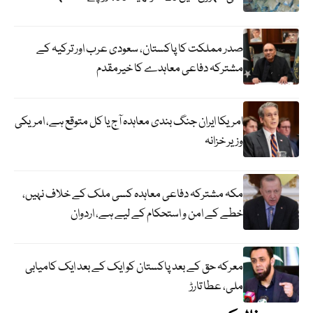
صدر مملکت کا پاکستان، سعودی عرب اور ترکیہ کے
مشترکہ دفاعی معاہدے کا خیرمقدم
امریکا ایران جنگ بندی معاہدہ آج یا کل متوقع ہے، امریکی
وزیر خزانہ
مکہ مشترکہ دفاعی معاہدہ کسی ملک کے خلاف نہیں،
خطے کے امن و استحکام کے لیے ہے، اردوان
معرکہ حق کے بعد پاکستان کو ایک کے بعد ایک کامیابی
ملی، عطا تارڑ