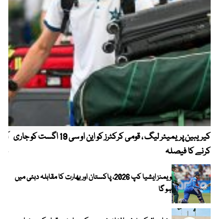
کیریبین پریمیئر لیگ ، قومی کرکٹرز کو این او سی 19 اگست کو جاری
آز
کرنے کا فیصلہ
چھی
ویمنز ایشیا کپ 2026، پاکستان اور بھارت کا مقابلہ دبئی میں
ہو گا