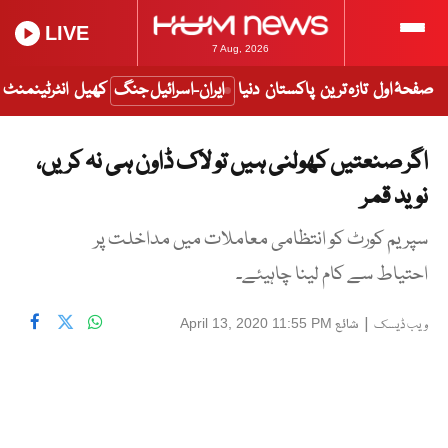
LIVE
7 Aug, 2026
صفحۂ اول
تازہ ترین
پاکستان
دنیا
ایران-اسرائیل جنگ
کھیل
انٹرٹینمنٹ
اگر صنعتیں کھولنی ہیں تو لاک ڈاون ہی نہ کریں،
نوید قمر
سپریم کورٹ کو انتظامی معاملات میں مداخلت پر
احتیاط سے کام لینا چاہیئے۔
|
شائع
April 13, 2020 11:55 PM
ویب ڈیسک