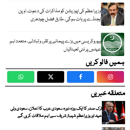
وزیراعظم کی اپوزیشن کو مذاکرات کی دعوت، اوپن
ایجنڈے پر بات ہوگی، طارق فضل چودھری
بیوروکریسی میں بڑے پیمانے پر تقرر و تبادلے، متعدد اہم
عہدوں پر نئی تعیناتیاں
ہمیں فالو کریں
WhatsApp
Twitter
Facebook
Faceboo
متعلقہ خبریں
ترک صدر کا ایک روزہ دورہ سعودی عرب کا اعلان، سعودی ولی
عہد اور وزیراعظم شہباز شریف سے اہم ملاقات کریں گے