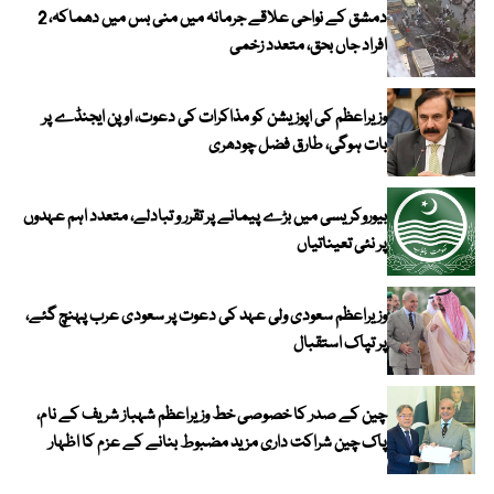
دمشق کے نواحی علاقے جرمانہ میں منی بس میں دھماکہ، 2
افراد جاں بحق، متعدد زخمی
وزیراعظم کی اپوزیشن کو مذاکرات کی دعوت، اوپن ایجنڈے پر
بات ہوگی، طارق فضل چودھری
بیوروکریسی میں بڑے پیمانے پر تقرر و تبادلے، متعدد اہم عہدوں
پر نئی تعیناتیاں
وزیراعظم سعودی ولی عہد کی دعوت پر سعودی عرب پہنچ گئے،
پر تپاک استقبال
چین کے صدر کا خصوصی خط وزیراعظم شہباز شریف کے نام،
پاک چین شراکت داری مزید مضبوط بنانے کے عزم کا اظہار