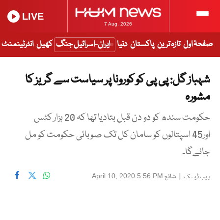
LIVE
7 Aug, 2026
صفحۂ اول
تازہ ترین
پاکستان
دنیا
ایران-اسرائیل جنگ
کھیل
انٹرٹینمنٹ
شہباز گل: پی پی کو کورونا پر سیاست سے گریز کا
مشورہ
حکومت سندھ کو دو دن قبل بتادیا تھا کہ 20 ہزار کٹس
اور45 اسپتالوں کو سامان کل تک صوبائی حکومت کو مل
جائےگا۔
|
شائع
April 10, 2020 5:56 PM
ویب ڈیسک