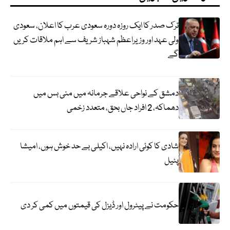
ترک صدر کا ایک روزہ دورہ سعودی عرب کا اعلان، سعودی
ولی عہد اور وزیراعظم شہباز شریف سے اہم ملاقات کریں
گے
دمشق کے نواحی علاقے جرمانہ میں منی بس میں
دھماکہ، 2 افراد جاں بحق، متعدد زخمی
شادی کا کوئی ارادہ نہیں، اکیلی بے حد خوش ہوں، امیشا
پٹیل
حکومت نے پیٹرول اور ڈیزل کی قیمتوں میں کمی کر دی