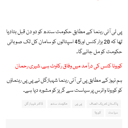
پی ٹی آئی رہنما کے مطابق حکومت سندھ کو دو دن قبل بتادیا
تھا کہ 20 ہزار کٹس اور45 اسپتالوں کو سامان کل تک صوبائی
حکومت کو مل جائےگا۔
کورونا کٹس کی درآمد میں وفاق رکاوٹ ہے، شیری رحمان
ہم نیوز کے مطابق پی تی آئی رہنما شہبازگل نے پی پی رہنماؤں
کو کورونا وائرس پر سیاست سے گریز کو مشورہ دیا ہے۔
پاکستان تحریک انصاف
پی پی
حکومت سندھ
ڈاکٹر شہباز گل
سیاست
کورونا