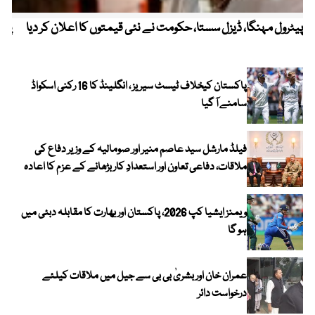
پیٹرول مہنگا، ڈیزل سستا، حکومت نے نئی قیمتوں کا اعلان کر دیا
پنج
پاکستان کیخلاف ٹیسٹ سیریز ، انگلینڈ کا 16 رکنی اسکواڈ
سامنے آ گیا
فیلڈ مارشل سید عاصم منیر اور صومالیہ کے وزیر دفاع کی
ملاقات، دفاعی تعاون اور استعدادِ کار بڑھانے کے عزم کا اعادہ
ویمنز ایشیا کپ 2026، پاکستان اور بھارت کا مقابلہ دبئی میں
ہو گا
عمران خان اور بشریٰ بی بی سے جیل میں ملاقات کیلئے
درخواست دائر