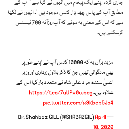
جاری کردہ اپنے ایک پیغام میں انہوں نے کہا ہے ’’آپ کے
مطابق آپ کے پاس چھ ہزار کٹس موجود ہیں‘‘۔ انہوں نے لکھا
ہے کہ اس کے معنی یہ ہوئے کہ آپ روزآنہ 700 ٹیسٹس
کرسکتے ہیں۔
مزید برآں یہ کہ 10000 کٹس آپ نے اپنے طور پر
بھی منگوائی تھیں جن کا ذکر بلاول زرداری اور وزیر
اعلیٰ سندھ مراد علی شاہ نے متعدد بار کیا اس کے
علاوہ ہیں۔
https://t.co/7uUPx0wbcg
pic.twitter.com/x9kbeb5Jo4
April
— Dr. Shahbaz GiLL (@SHABAZGIL)
10, 2020