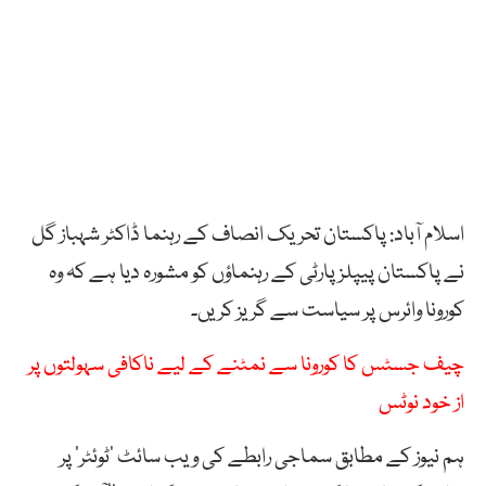
اسلام آباد: پاکستان تحریک انصاف کے رہنما ڈاکٹر شہباز گل
نے پاکستان پیپلزپارٹی کے رہنماؤں کو مشورہ دیا ہے کہ وہ
کورونا وائرس پر سیاست سے گریز کریں۔
چیف جسٹس کا کورونا سے نمٹنے کے لیے ناکافی سہولتوں پر
از خود نوٹس
ہم نیوز کے مطابق سماجی رابطے کی ویب سائٹ ’ٹوئٹر‘ پر