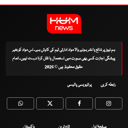
ہم نیوز پر شائع یا نشر ہونے والا مواد ادارتی ٹیم کی کاوش ہے۔ اس مواد کو بغیر
پیشگی اجازت کسی بھی صورت میں استعمال یا نقل کرنا درست نہیں۔ تمام
حقوق محفوظ ہیں © 2026
رابطہ کریں
پرائیویسی پالیسی
WhatsApp
Twitter
Facebook
Faceboo
صفحۂ اول
تازہ ترین
پاکستان