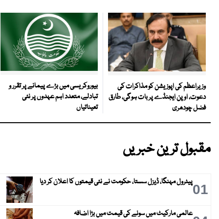
بیوروکریسی میں بڑے پیمانے پر تقرر و
وزیراعظم کی اپوزیشن کو مذاکرات کی
تبادلے، متعدد اہم عہدوں پر نئی
دعوت، اوپن ایجنڈے پر بات ہوگی، طارق
تعیناتیاں
فضل چودھری
مقبول ترین خبریں
پیٹرول مہنگا، ڈیزل سستا، حکومت نے نئی قیمتوں کا اعلان کر دیا
01
عالمی مارکیٹ میں سونے کی قیمت میں بڑا اضافہ