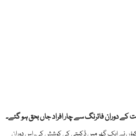
کے دوران فائرنگ سے چار افراد جاں بحق ہو گئے۔
اکوؤں نے ایک گھر میں ڈکیتی کی کوشش کی۔ اس دوران