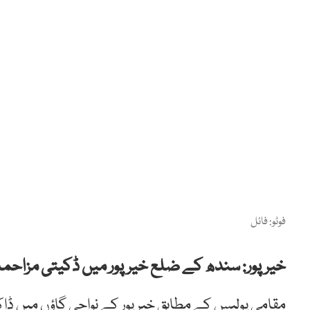
فوٹو: فائل
خیرپور: سندھ کے ضلع خیرپور میں ڈکیتی مزاحمت 
مقامی پولیس کے مطابق خیر پور کے نواحی گاؤں میں ڈ