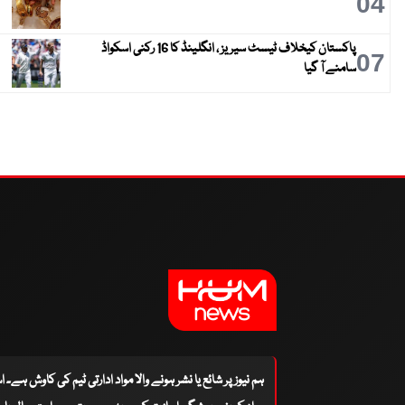
04
پاکستان کیخلاف ٹیسٹ سیریز ، انگلینڈ کا 16 رکنی اسکواڈ
07
سامنے آ گیا
ہم نیوز پر شائع یا نشر ہونے والا مواد ادارتی ٹیم کی کاوش ہے۔ 