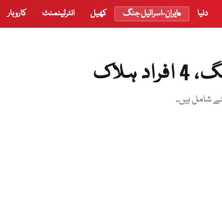
دنیا
ایران-اسرائیل جنگ
کھیل
انٹرٹینمنٹ
کاروبار
 ہلاک
یٹے شامل ہیں۔