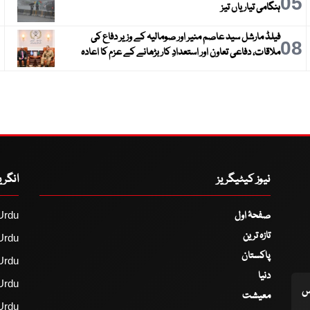
6
05
ہنگامی تیاریاں تیز
فیلڈ مارشل سید عاصم منیر اور صومالیہ کے وزیر دفاع کی
9
08
ملاقات، دفاعی تعاون اور استعدادِ کار بڑھانے کے عزم کا اعادہ
نیوز کیٹیگریز
انگر
صفحۂ اول
Urdu
تازہ ترین
Urdu
پاکستان
Urdu
دنیا
Urdu
اس
معیشت
Urdu