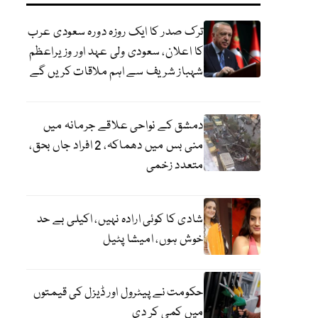
ترک صدر کا ایک روزہ دورہ سعودی عرب
کا اعلان، سعودی ولی عہد اور وزیراعظم
شہباز شریف سے اہم ملاقات کریں گے
دمشق کے نواحی علاقے جرمانہ میں
منی بس میں دھماکہ، 2 افراد جاں بحق،
متعدد زخمی
شادی کا کوئی ارادہ نہیں، اکیلی بے حد
خوش ہوں، امیشا پٹیل
حکومت نے پیٹرول اور ڈیزل کی قیمتوں
میں کمی کر دی