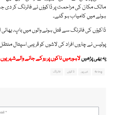
مالک مکان کی مزاحمت پر ڈاکوؤں نے فائرنگ کر دی جس کی
ہونے میں کامیاب ہو گئے۔
ڈاکوؤں کی فائرنگ سے قتل ہونے والوں میں باپ، بھائی او
پولیس نے چاروں افراد کی لاشوں کو قریبی اسپتال منتقل ک
یہ بھی پڑھیں
لاہورمیں ناکوں پر روکے جانے والےشہریوں کی تعداد 75 
firing
خیرپور
ڈاکوؤں
فائرنگ