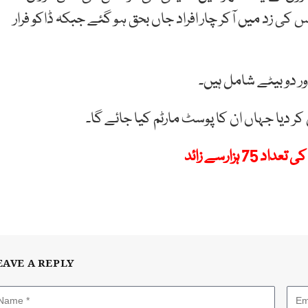
 زد میں آکر چار افراد جاں بحق ہو گئے جبکہ ڈاکو فرار
ر دو بیٹے شامل ہیں۔
ر دیا جہاں ان کا پوسٹ مارٹم کیا جائے گا۔
ہزارسے زائد
EAVE A REPLY