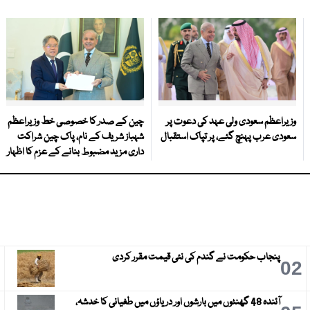
وزیراعظم سعودی ولی عہد کی دعوت پر
چین کے صدر کا خصوصی خط وزیراعظم
سعودی عرب پہنچ گئے، پر تپاک استقبال
شہباز شریف کے نام، پاک چین شراکت
داری مزید مضبوط بنانے کے عزم کا اظہار
پنجاب حکومت نے گندم کی نئی قیمت مقرر کردی
3
02
آئندہ 48 گھنٹوں میں بارشوں اور دریاؤں میں طغیانی کا خدشہ،