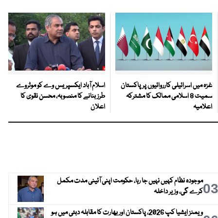
غزہ میں اسرائیلی کارروائیوں پر پاکستان
اسلام آباد ایکسپریس وے کو موٹروے
سمیت 8 اسلامی ممالک کا مشترکہ
طرز بنانے کا منصوبہ، محسن نقوی کا
اعلامیہ
اعلان
موجودہ نظام کہیں نہیں جا رہا، حکومت اپنی آئینی مدت مکمل
0
کرے گی، وزیر داخلہ
ویمنز ایشیا کپ 2026، پاکستان اور بھارت کا مقابلہ دبئی میں ہو