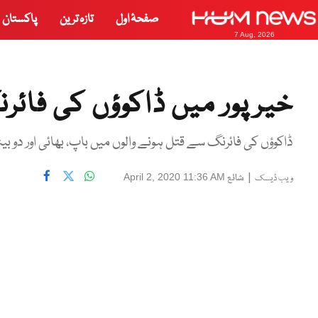
صفحۂ اول
تازہ ترین
پاکستان
7 Aug, 2026
خیرپور میں ڈاکوؤں کی فائرنگ، 4 افراد
ڈاکوؤں کی فائرنگ سے قتل ہونے والوں میں باپ، بھائی اور دو ب
|
شائع
April 2, 2020 11:36 AM
ویب ڈیسک