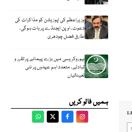
وزیراعظم کی اپوزیشن کو مذاکرات کی
دعوت، اوپن ایجنڈے پر بات ہوگی،
طارق فضل چودھری
بیوروکریسی میں بڑے پیمانے پر تقرر و
تبادلے، متعدد اہم عہدوں پر نئی
تعیناتیاں
ہمیں فالو کریں
L
WhatsApp
Twitter
Facebook
Facebook