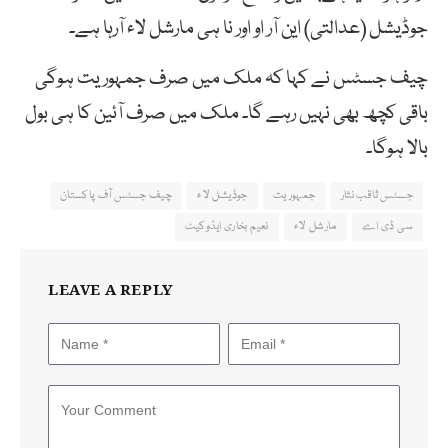
جوڈیشل (عدالتی) این آر او اور نا ہی مارشل لاء آرہا ہے۔
چیف جسٹس نے کہا کہ ملک میں صرف جمہوریت ہوگی
باقی کچھ بھی نہیں رہے گا۔ ملک میں صرف آئین کا ہی بول
بالا ہوگا۔
جسٹس ثاقب نثار
جمہوریت
جوڈیشل لاء
چیف جسٹس آف پاکستان
سی ڈی اے
مارشل لاء
نعیم بخاری ایڈوکیٹ
LEAVE A REPLY