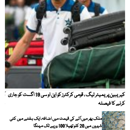
کیریبین پریمیئر لیگ ، قومی کرکٹرز کو این او سی 19 اگست کو جاری
آز
کرنے کا فیصلہ
چھی
ملک بھر میں آٹے کی قیمت میں اضافہ، ایک ہفتے میں کئی
شہروں میں 20 کلو تھیلا 100 روپے تک مہنگا