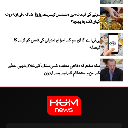
سونے کی قیمت میں مسلسل تیسرے روز بڑا اضافہ ، فی تولہ ریٹ
کہاں تک جا پہنچا؟
پی ٹی اے کا ای سم کے اجرا اور تبدیلی کی فیس کم کرنے کا
فیصلہ
مکہ مشترکہ دفاعی معاہدہ کسی ملک کے خلاف نہیں، خطے
کے امن و استحکام کے لیے ہے، اردوان