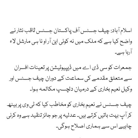
اسلام آباد: چیف جسٹس آف پاکستان جسٹس ثاقب نثار نے
واضح کیا ہے کہ ملک میں نہ کوئی این آر او نا ہی مارشل لاء
آرہا ہے۔
جمعرات کو سی ڈی اے میں ڈیپیوٹیشن پر تعینات افسران
سے متعلق مقدمے کی سماعت کے دوران چیف جسٹس اور
وکیل نعیم بخاری کے درمیان دلچسپ مکالمہ ہوا۔
چیف جسٹس نے نعیم بخاری کو مخاطب کیا کہ ٹی وی پر بیٹھ
کر آپ بہت باتیں کرتے ہیں۔ عدلیہ پر جو جائز تنقید ہے وہ کرنی
چاہیے اس سے ہماری اصلاح ہوگی۔