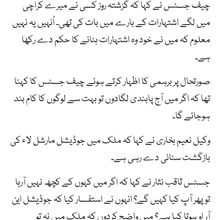
چیف جسٹس نے کہا کہ گزشتہ روز کسی نے میرے کراچی
میں لگے اشتہارات کے بارے میں بات کی تھی۔ اُنہیں یہ نہیں
معلوم کہ میں نے خود وہ اشتہارات ہٹانے کا حکم دے رکھا
ہے۔
صورتحال پر برہمی کا اظہار کرتے ہوئے چیف جسٹس کا کہنا
تھا کہ اگر میں آج پابندی لگادوں تو بہت سے لوگوں کا کام بند
ہوجائے گا۔
وکیل نعیم بخاری نے کہا کہ ملک میں جوڈیشل مارشل لاء کی
بازگشت سنائی دے رہی ہے۔
جسٹس ثاقب نثار نے کہا کہ اگر میں کہوں کے کچھ نہیں آرہا
تو پھر آپ کیا کہیں گے؟ انہوں نے استفسار کیا کہ جوڈیشل این
آر او ہوتا کیا ہے؟ میں واضح کردوں کہ ملک میں نہ تو