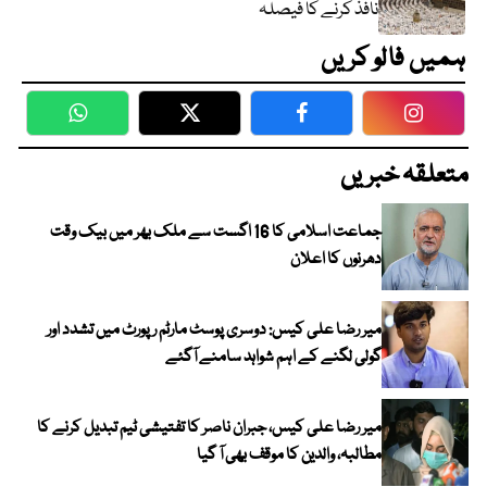
نافذ کرنے کا فیصلہ
ہمیں فالو کریں
WhatsApp
Twitter
Facebook
Faceboo
متعلقہ خبریں
جماعت اسلامی کا 16 اگست سے ملک بھر میں بیک وقت
دھرنوں کا اعلان
میر رضا علی کیس: دوسری پوسٹ مارٹم رپورٹ میں تشدد اور
گولی لگنے کے اہم شواہد سامنے آگئے
میر رضا علی کیس، جبران ناصر کا تفتیشی ٹیم تبدیل کرنے کا
مطالبہ، والدین کا موقف بھی آ گیا