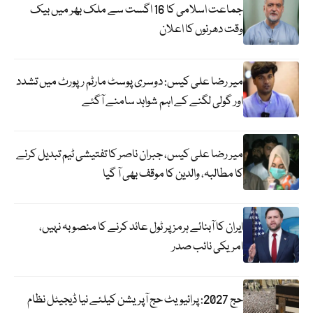
جماعت اسلامی کا 16 اگست سے ملک بھر میں بیک
وقت دھرنوں کا اعلان
میر رضا علی کیس: دوسری پوسٹ مارٹم رپورٹ میں تشدد
اور گولی لگنے کے اہم شواہد سامنے آگئے
میر رضا علی کیس، جبران ناصر کا تفتیشی ٹیم تبدیل کرنے
کا مطالبہ، والدین کا موقف بھی آ گیا
ایران کا آبنائے ہرمز پر ٹول عائد کرنے کا منصوبہ نہیں،
امریکی نائب صدر
حج 2027: پرائیویٹ حج آپریشن کیلئے نیا ڈیجیٹل نظام