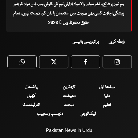
ہم نیوز پر شائع یا نشر ہونے والا مواد ادارتی ٹیم کی کاوش ہے۔ اس مواد کو بغیر
پیشگی اجازت کسی بھی صورت میں استعمال یا نقل کرنا درست نہیں۔ تمام
حقوق محفوظ ہیں © 2026
رابطہ کریں
پرائیویسی پالیسی
WhatsApp
Twitter
Facebook
Faceboo
صفحۂ اول
تازہ ترین
پاکستان
دنیا
معیشت
کھیل
تعلیم
صحت
انٹرٹینمنٹ
ٹیکنالوجی
دلچسپ و عجیب
Pakistan News in Urdu