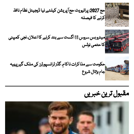
حج 2027: پرائیویٹ حج آپریشن کیلئے نیا ڈیجیٹل نظام نافذ
کرنے کا فیصلہ
میٹرو بس سروس 11 اگست سے بند کرنے کا اعلان، نجی کمپنی
کا حتمی نوٹس
حکومت سے مذاکرات ناکام، گڈز ٹرانسپورٹرز کی ملک گیر پہیہ
جام ہڑتال شروع
مقبول ترین خبریں