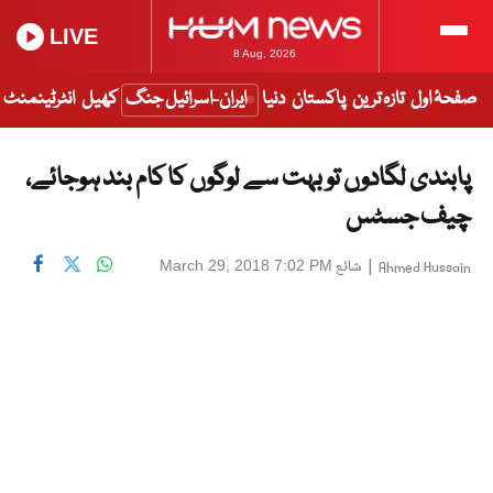
LIVE
8 Aug, 2026
صفحۂ اول
تازہ ترین
پاکستان
دنیا
ایران-اسرائیل جنگ
کھیل
انٹرٹینمنٹ
پابندی لگادوں تو بہت سے لوگوں کا کام بند ہوجائے،
چیف جسٹس
|
شائع
March 29, 2018 7:02 PM
Ahmed Hussain