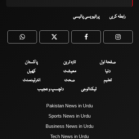
رابطہ کریں
پرائیویسی پالیسی
WhatsApp
Twitter
Facebook
Faceboo
صفحۂ اول
تازہ ترین
پاکستان
دنیا
معیشت
کھیل
تعلیم
صحت
انٹرٹینمنٹ
ٹیکنالوجی
دلچسپ و عجیب
Pakistan News in Urdu
Sports News in Urdu
Business News in Urdu
Tech News in Urdu