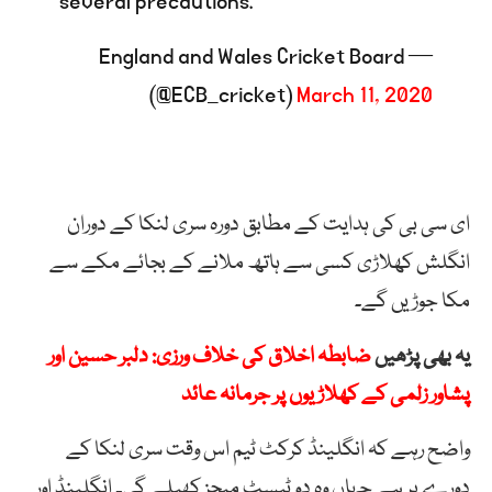
several precautions.
— England and Wales Cricket Board
(@ECB_cricket)
March 11, 2020
ای سی بی کی ہدایت کے مطابق دورہ سری لنکا کے دوران
انگلش کھلاڑی کسی سے ہاتھ ملانے کے بجائے مکے سے
مکا جوڑیں گے۔
یہ بھی پڑھیں
ضابطہ اخلاق کی خلاف ورزی: دلبر حسین اور
پشاور زلمی کے کھلاڑیوں پر جرمانہ عائد
واضح رہے کہ انگلینڈ کرکٹ ٹیم اس وقت سری لنکا کے
دورے پر ہے جہاں وہ دو ٹیسٹ میچز کھیلے گی۔ انگلینڈ اور