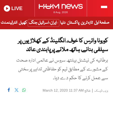
LIVE
8 Aug, 2026
صفحۂ اول
تازہ ترین
پاکستان
دنیا
ایران-اسرائیل جنگ
کھیل
انٹرٹینمنٹ
کورونا وائرس کا خوف، انگلینڈ کے کھلاڑیوں پر
سیلفی بنانے، ہاتھ ملانے پر پابندی عائد
برطانیہ کی نیشنل ہیلتھ سروس نے عالمی ادارہ صحت
کے مشورے کے مطابق ٹیم کو حفاظتی تدابیر پر سختی
سے عمل کرنے کا حکم دے دیا۔
|
شائع
March 12, 2020 11:37 AM
ویب ڈیسک