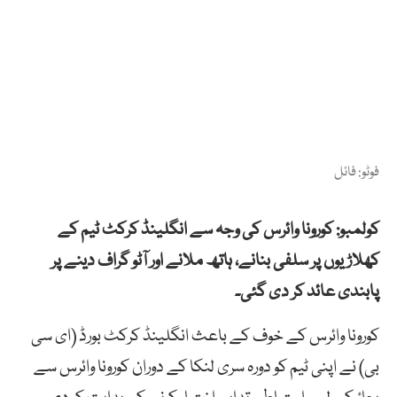
فوٹو: فائل
کولمبو: کورونا وائرس کی وجہ سے انگلینڈ کرکٹ ٹیم کے
کھلاڑیوں پر سلفی بنانے، ہاتھ ملانے اور آٹو گراف دینے پر
پابندی عائد کر دی گئی۔
کورونا وائرس کے خوف کے باعث انگلینڈ کرکٹ بورڈ (ای سی
بی) نے اپنی ٹیم کو دورہ سری لنکا کے دوران کورونا وائرس سے