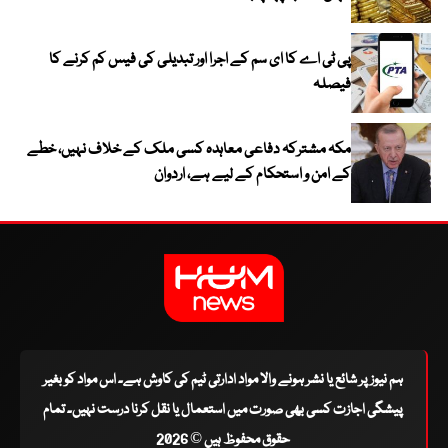
پی ٹی اے کا ای سم کے اجرا اور تبدیلی کی فیس کم کرنے کا
فیصلہ
مکہ مشترکہ دفاعی معاہدہ کسی ملک کے خلاف نہیں، خطے
کے امن و استحکام کے لیے ہے، اردوان
ہم نیوز پر شائع یا نشر ہونے والا مواد ادارتی ٹیم کی کاوش ہے۔ اس مواد کو بغیر
پیشگی اجازت کسی بھی صورت میں استعمال یا نقل کرنا درست نہیں۔ تمام
حقوق محفوظ ہیں © 2026