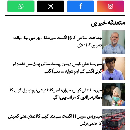
WhatsApp
Twitter
Facebook
Faceboo
متعلقہ خبریں
جماعت اسلامی کا 16 اگست سے ملک بھر میں بیک وقت
دھرنوں کا اعلان
میر رضا علی کیس: دوسری پوسٹ مارٹم رپورٹ میں تشدد اور
گولی لگنے کے اہم شواہد سامنے آگئے
میر رضا علی کیس، جبران ناصر کا تفتیشی ٹیم تبدیل کرنے کا
مطالبہ، والدین کا موقف بھی آ گیا
میٹرو بس سروس 11 اگست سے بند کرنے کا اعلان، نجی کمپنی
کا حتمی نوٹس