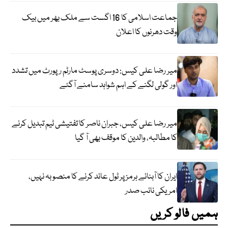
جماعت اسلامی کا 16 اگست سے ملک بھر میں بیک
وقت دھرنوں کا اعلان
میر رضا علی کیس: دوسری پوسٹ مارٹم رپورٹ میں تشدد
اور گولی لگنے کے اہم شواہد سامنے آگئے
میر رضا علی کیس، جبران ناصر کا تفتیشی ٹیم تبدیل کرنے
کا مطالبہ، والدین کا موقف بھی آ گیا
ایران کا آبنائے ہرمز پر ٹول عائد کرنے کا منصوبہ نہیں،
امریکی نائب صدر
ہمیں فالو کریں