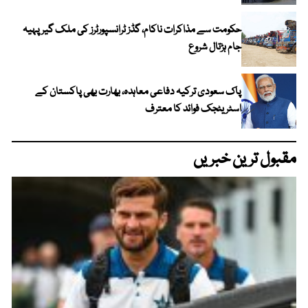
حکومت سے مذاکرات ناکام، گڈز ٹرانسپورٹرز کی ملک گیر پہیہ
جام ہڑتال شروع
پاک سعودی ترکیہ دفاعی معاہدہ، بھارت بھی پاکستان کے
اسٹریٹجک فوائد کا معترف
مقبول ترین خبریں