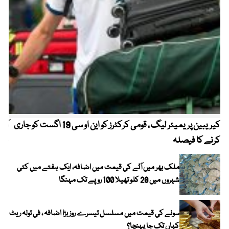
کیریبین پریمیئر لیگ ، قومی کرکٹرز کو این او سی 19 اگست کو جاری
آز
کرنے کا فیصلہ
چھی
ملک بھر میں آٹے کی قیمت میں اضافہ، ایک ہفتے میں کئی
شہروں میں 20 کلو تھیلا 100 روپے تک مہنگا
سونے کی قیمت میں مسلسل تیسرے روز بڑا اضافہ ، فی تولہ ریٹ
کہاں تک جا پہنچا؟