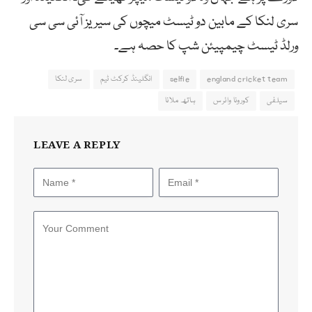
سری لنکا کے مابین دو ٹیسٹ میچوں کی سیریز آئی سی سی
ورلڈ ٹیسٹ چیمپیئن شپ کا حصہ ہے۔
england cricket team
selfie
انگلینڈ کرکٹ ٹیم
سری لنکا
سیلفی
کورونا وائرس
ہاتھ ملانا
LEAVE A REPLY