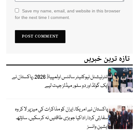
Save my name, email, and website in this browser
for the next time I comment.
تازہ ترین خبریں
انٹرنیشنل نیوکلیئر سائنس اولمپیاڈ 2026، پاکستان نے
ایک گولڈ اور دو سلور میڈلز جیت لیے
پاکستان نے امریکا، ایران کو مذاکرات کی میز پر لا کر وہ
سفارتی کردار اداکیا جو بڑی طاقتیں نہ کرسکیں، ساؤتھ
ایشین وائسز