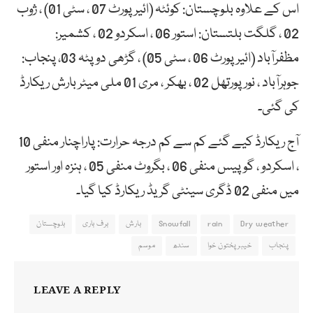
اس کے علاوہ بلوچستان: کوئٹہ (ائیر پورٹ 07 ، سٹی 01) ، ژوب
02 ، گلگت بلتستان: استور 06 ، اسکردو 02 ، کشمیر:
مظفرآباد (ائیر پورٹ 06 ، سٹی 05) ، گڑھی دوپٹہ 03، پنجاب:
جوہرآباد ، نور پورتھل 02 ، بھکر ، مری 01 ملی میٹر بارش ریکارڈ
کی گئی۔
آج ریکارڈ کیے گئے کم سے کم درجہ حرارت: پاراچنار منفی 10
، اسکردو ، گوپیس منفی 06 ، بگروٹ منفی 05 ، ہنزہ اور استور
میں منفی 02 ڈگری سینٹی گریڈ ریکارڈ کیا گیا۔
Dry weather
rain
Snowfall
بارش
برف باری
بلوچستان
پنجاب
خیبر پختون خوا
سندھ
موسم
LEAVE A REPLY