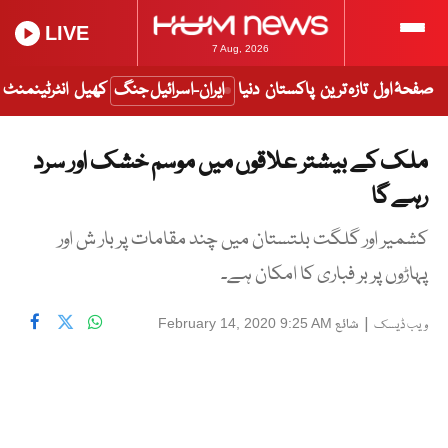
LIVE
7 Aug, 2026
صفحۂ اول
تازہ ترین
پاکستان
دنیا
ایران-اسرائیل جنگ
کھیل
انٹرٹینمنٹ
ملک کے بیشتر علاقوں میں موسم خشک اور سرد
رہے گا
کشمیر اور گلگت بلتستان میں چند مقامات پر بار ش اور
پہاڑوں پر بر فباری کا امکان ہے۔
|
شائع
February 14, 2020 9:25 AM
ویب ڈیسک