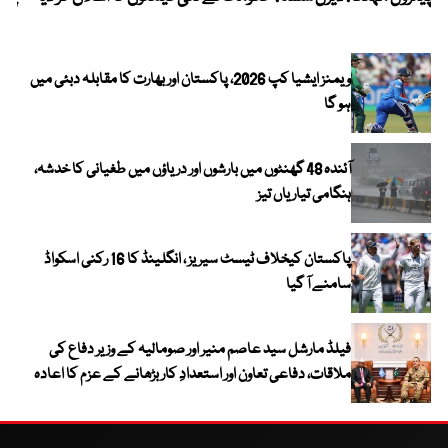
ویمنز ایشیا کپ 2026، پاکستان اور بھارت کا مقابلہ دبئی میں
ہو گا
آئندہ 48 گھنٹوں میں بارشوں اور دریاؤں میں طغیانی کا خدشہ،
ہنگامی تیاریاں تیز
پاکستان کیخلاف ٹیسٹ سیریز ، انگلینڈ کا 16 رکنی اسکواڈ
سامنے آ گیا
فیلڈ مارشل سید عاصم منیر اور صومالیہ کے وزیر دفاع کی
ملاقات، دفاعی تعاون اور استعدادِ کار بڑھانے کے عزم کا اعادہ