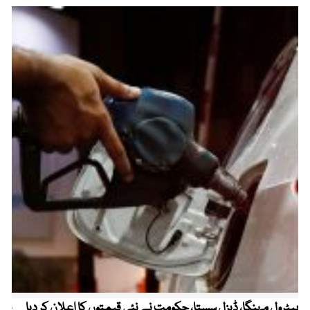
پیٹرول مہنگا، ڈیزل سستا، حکومت نے نئی قیمتوں کا اعلان کر دیا
پنج