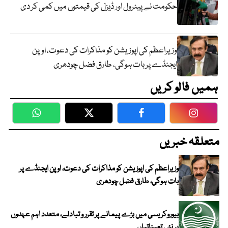
حکومت نے پیٹرول اور ڈیزل کی قیمتوں میں کمی کر دی
وزیراعظم کی اپوزیشن کو مذاکرات کی دعوت، اوپن
ایجنڈے پر بات ہوگی، طارق فضل چودھری
ہمیں فالو کریں
WhatsApp
Twitter
Facebook
Faceboo
متعلقہ خبریں
وزیراعظم کی اپوزیشن کو مذاکرات کی دعوت، اوپن ایجنڈے پر
بات ہوگی، طارق فضل چودھری
بیوروکریسی میں بڑے پیمانے پر تقرر و تبادلے، متعدد اہم عہدوں
پر نئی تعیناتیاں