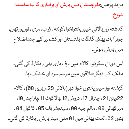
مزید پڑھیں:
بلوچستان میں بارش اور برفباری کا نیا سلسلہ
شروع
گذشتہ روز بالائی خیبر پختونخوا ،کوئٹہ ، ژوب، مری ، نور پور تھل،
جوہر آباد، بھکر، گلگت بلتستان اور کشمیر کے چنداضلاع
میں بارش ہوئی۔
اس دوران سکردو ، کالام میں برف باری بھی ریکارڈ کی گئی۔
ملک کے دیگر علاقوں میں موسم سرد اور خشک رہا۔
گزشتہ روز خیبر پختون خوا: دیر (بالائی 29، زیریں 08) ، کالام
22،پٹن 21 ، چترال 17 ، دروش 12 ،بالاکوٹ 11 ،پاراچنار 10،
میرکھانی 09 ، مالم جبہ 06 ، سیدوشریف 05 ، کاکول 04 ،
بنوں 03 ، تخت بھائی میں 01 ملی میٹر بارش ریکارڈ کی گئی۔