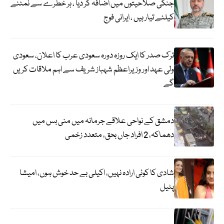
جنگی صلاحیتوں میں اضافہ کر دیا ، ہر خطرے سے نمٹنے
کیلئے تیار ہیں ، ایرانی فوج
ترک صدر کا ایک روزہ دورہ سعودی عرب کا اعلان، سعودی
ولی عہد اور وزیراعظم شہباز شریف سے اہم ملاقات کریں
گے
دمشق کے نواحی علاقے جرمانہ میں منی بس میں
دھماکہ، 2 افراد جاں بحق، متعدد زخمی
شادی کا کوئی ارادہ نہیں، اکیلی بے حد خوش ہوں، امیشا
پٹیل