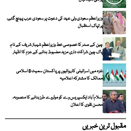
وزیراعظم سعودی ولی عہد کی دعوت پر سعودی عرب پہنچ گئے،
پر تپاک استقبال
چین کے صدر کا خصوصی خط وزیراعظم شہباز شریف کے نام،
پاک چین شراکت داری مزید مضبوط بنانے کے عزم کا اظہار
غزہ میں اسرائیلی کارروائیوں پر پاکستان سمیت 8 اسلامی
ممالک کا مشترکہ اعلامیہ
اسلام آباد ایکسپریس وے کو موٹروے طرز بنانے کا منصوبہ،
محسن نقوی کا اعلان
مقبول ترین خبریں