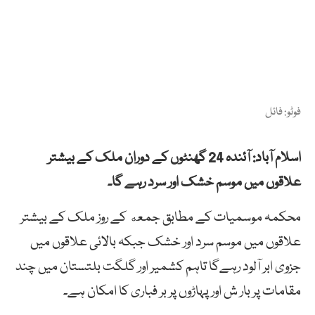
فوٹو: فائل
اسلام آباد: آئندہ 24 گھنٹوں کے دوران ملک کے بیشتر
علاقوں میں موسم خشک اور سرد رہے گا۔
محکمہ موسمیات کے مطابق جمعه کے روز ملک کے بیشتر
علاقوں میں موسم سرد اور خشک جبکہ بالائی علاقوں میں
جزوی ابر آلود رہےگا تاہم کشمیر اور گلگت بلتستان میں چند
مقامات پر بار ش اور پہاڑوں پر بر فباری کا امکان ہے۔