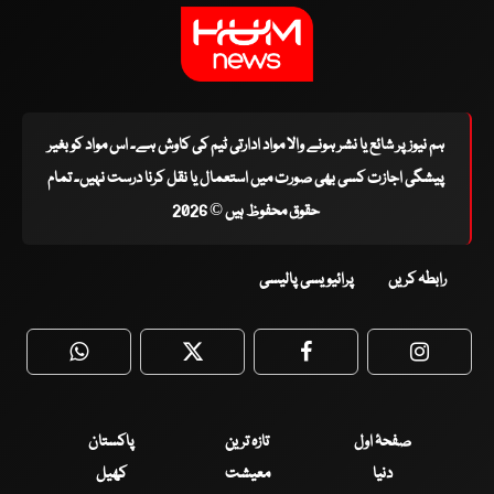
ہم نیوز پر شائع یا نشر ہونے والا مواد ادارتی ٹیم کی کاوش ہے۔ اس مواد کو بغیر
پیشگی اجازت کسی بھی صورت میں استعمال یا نقل کرنا درست نہیں۔ تمام
حقوق محفوظ ہیں © 2026
رابطہ کریں
پرائیویسی پالیسی
WhatsApp
Twitter
Facebook
Faceboo
صفحۂ اول
تازہ ترین
پاکستان
دنیا
معیشت
کھیل