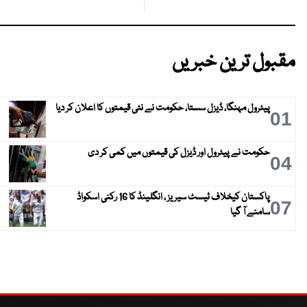
مقبول ترین خبریں
پیٹرول مہنگا، ڈیزل سستا، حکومت نے نئی قیمتوں کا اعلان کر دیا
01
حکومت نے پیٹرول اور ڈیزل کی قیمتوں میں کمی کر دی
04
پاکستان کیخلاف ٹیسٹ سیریز ، انگلینڈ کا 16 رکنی اسکواڈ
07
سامنے آ گیا