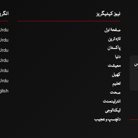
نیوز کیٹیگریز
انگر
صفحۂ اول
Urdu
تازہ ترین
Urdu
پاکستان
Urdu
دنیا
Urdu
اس
معیشت
Urdu
کھیل
Urdu
تعلیم
lish
صحت
انٹرٹینمنٹ
ٹیکنالوجی
دلچسپ و عجیب