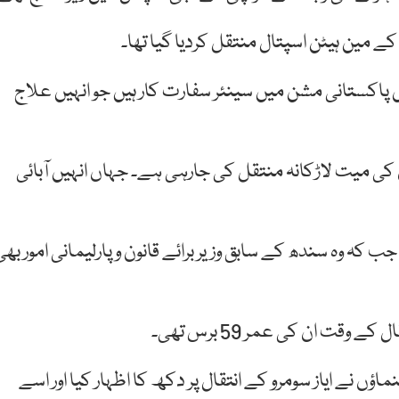
کے مین ہیٹن اسپتال منتقل کردیا گیا تھا۔
یں پاکستانی مشن میں سینئر سفارت کار ہیں جو انہیں علاج
ان کی میت لاڑکانہ منتقل کی جارہی ہے۔ جہاں انہیں آبائی
بلی تھے جب کہ وہ سندھ کے سابق وزیر برائے قانون و پارلیمانی امور بھ
اؤں نے ایاز سومرو کے انتقال پر دکھ کا اظہار کیا اور اسے