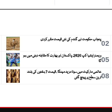
پنجاب حکومت نے گندم کی نئی قیمت مقرر کردی
3
02
ویمنز ایشیا کپ 2026، پاکستان اور بھارت کا مقابلہ دبئی میں ہو
6
05
گا
عالمی مارکیٹ میں سونا مزید مہنگا ، قیمت 7 ہفتوں کی بلند
9
08
ترین سطح پر پہنچ گئی