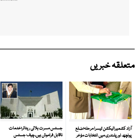
متعلقہ خبریں
جسٹس مسرت ہلالی ریٹائر؛خدمات
آزاد کشمیرالیکشن تیسرا مرحلہ؛ضلع
ناقابل فراموش ہیں،چیف جسٹس
پونچھ اور پلندری میں انتخابات مؤخر