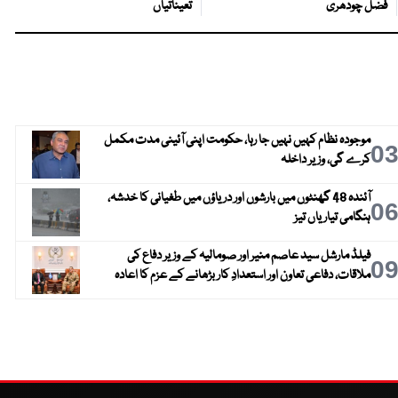
فضل چودھری
تعیناتیاں
موجودہ نظام کہیں نہیں جا رہا، حکومت اپنی آئینی مدت مکمل
0
کرے گی، وزیر داخلہ
آئندہ 48 گھنٹوں میں بارشوں اور دریاؤں میں طغیانی کا خدشہ،
0
ہنگامی تیاریاں تیز
فیلڈ مارشل سید عاصم منیر اور صومالیہ کے وزیر دفاع کی
0
ملاقات، دفاعی تعاون اور استعدادِ کار بڑھانے کے عزم کا اعادہ