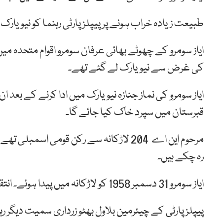
طبیعت زیادہ خراب ہونے پر پیپلزپارٹی رہنما کو نیویارک 
ایاز سومرو کے چھوٹے بھائی عرفان سومرو اقوام متحدہ م
کی غرض سے نیویارک لے گئے تھے۔
ایاز سومرو کی نماز جنازہ نیویارک میں ادا کرنے کے بعد 
قبرستان میں سپرد خاک کیا جائے گا۔
مرحوم این اے 204 لاڑکانہ سے رکن قومی اسم
رہ چکے ہیں۔
ایاز سومرو 31 دسمبر 1958 کو لاڑکانہ میں پیدا ہوئے۔ انتقال کے وقت ان کی عمر 59 برس تھی۔
پیپلزپارٹی کے چیئرمین بلاول بھٹو زرداری سمیت دیگر رہنم