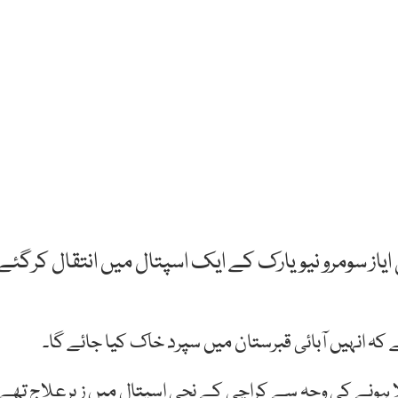
ایاز سومرو نیویارک کے ایک اسپتال میں انتقال کرگئے
 کہ انہیں آبائی قبرستان میں سپرد خاک کیا جائے گا۔
ا ہونے کی وجہ سے کراچی کے نجی اسپتال میں زیرعلاج تھے