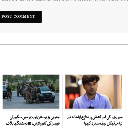
میر رضا کی قبر کشائی پر تنازع،اہلخانہ نے
جنوبی وزیرستان اور دیر میں سکیورٹی
نیا میڈیکل بورڈ مسترد کردیا
فورسز کی کارروائیاں ، 10دہشتگرد ہلاک