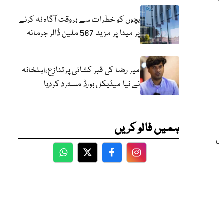
بچوں کو خطرات سے بروقت آگاہ نہ کرنے
پر میٹا پر مزید 567 ملین ڈالر جرمانہ
میر رضا کی قبر کشائی پر تنازع،اہلخانہ
نے نیا میڈیکل بورڈ مسترد کردیا
ہمیں فالو کریں
ی
WhatsApp
Twitter
Facebook
Facebook