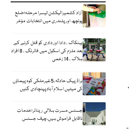
آزاد کشمیرالیکشن تیسرا مرحلہ؛ضلع
پونچھ اور پلندری میں انتخابات مؤخر
بینکاک ، دادا اور دادی کو قتل کرنے کے
بعد ملزم کی اسکول میں فائرنگ ، 8 افراد
ہلاک ، 14 زخمی
براڈ پیک حادثہ،5غیرملکی کوہ پیماؤں
کی میتیں اسلام آبادپہنچادی گئیں
جسٹس مسرت ہلالی ریٹائر؛خدمات
ناقابل فراموش ہیں،چیف جسٹس
۔