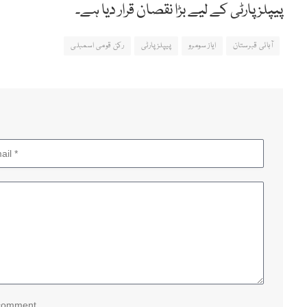
پیپلزپارٹی کے لیے بڑا نقصان قرار دیا ہے۔
آبائی قبرستان
ایاز سومرو
پیپلزپارٹی
رکن قومی اسمبلی
 comment.