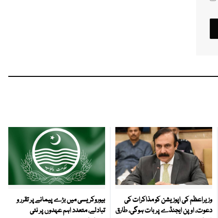
وزیراعظم کی اپوزیشن کو مذاکرات کی
بیوروکریسی میں بڑے پیمانے پر تقرر و
دعوت، اوپن ایجنڈے پر بات ہوگی، طارق
تبادلے، متعدد اہم عہدوں پر نئی