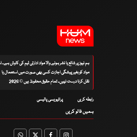
ہم نیوز پر شائع یا نشر ہونے والا مواد ادارتی ٹیم کی کاوش ہے۔ 
مواد کو بغیر پیشگی اجازت کسی بھی صورت میں استعمال یا
نقل کرنا درست نہیں۔ تمام حقوق محفوظ ہیں © 2026
رابطہ کریں
پرائیویسی پالیسی
ہمیں فالو کریں