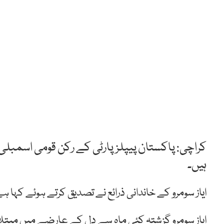
کراچی: پاکستان پیپلزپارٹی کے رکن قومی اسمبلی 
ہیں۔
ایاز سومرو کے خاندانی ذرائع نے تصدیق کرتے ہوئے کہا ہے
ایاز سومرو گزشتہ کئی ماہ سے دل کے عارضے میں مبتل