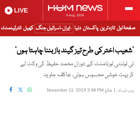
LIVE
6 Aug, 2026
صفحۂ اول
تازہ ترین
پاکستان
دنیا
ایران-اسرائیل جنگ
کھیل
انٹرٹینمنٹ
‘شعیب اختر کی طرح تیز گیند باز بننا چاہتا ہوں’
ٹی ٹوئنٹی ٹورنامنٹ کے دوران محمد حفیظ کی وکٹ لے
کر بہت خوشی محسوس ہوئی، عاکف جاوید
|
شائع
November 11, 2019 3:48 PM
ویب ڈیسک