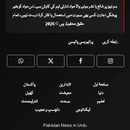
ہم نیوز پر شائع یا نشر ہونے والا مواد ادارتی ٹیم کی کاوش ہے۔ اس مواد کو بغیر
پیشگی اجازت کسی بھی صورت میں استعمال یا نقل کرنا درست نہیں۔ تمام
حقوق محفوظ ہیں © 2026
رابطہ کریں
پرائیویسی پالیسی
WhatsApp
Twitter
Facebook
Faceboo
صفحۂ اول
تازہ ترین
پاکستان
دنیا
معیشت
کھیل
تعلیم
صحت
انٹرٹینمنٹ
ٹیکنالوجی
دلچسپ و عجیب
Pakistan News in Urdu