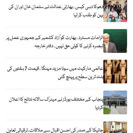
دھوکا دہی کیس ، بھارتی عدالت نے سلمان خان اور ان کی
بہن کو طلب کر لیا
الزامات مسترد ، بھارت کو آزاد کشمیر کے جمہوری عمل پر
تبصرہ کرنے کا کوئی حق نہیں ، دفتر خارجہ
عالمی مارکیٹ میں سونا مزید مہنگا ، قیمت 7 ہفتوں کی
بلند ترین سطح پر پہنچ گئی
پنجاب کے مختلف بورڈز نے میٹرک سالانہ نتائج کا اعلان
کردیا
جائیکا کے صدر کی احسن اقبال سے ملاقات، ترقیاتی تعاون