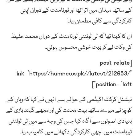
کے ساتھ میدان میں اترا تھا اور ٹورنامنٹ کے دوران اپنی
کارکردگی سے کافی مطمئن رہا۔‘
ان کا کہنا تھا کہ ٹی ٹوئنٹی ٹورنامنٹ کے دوران محمد حفیظ
کی وکٹ لے کر بہت خوشی محسوس ہوئی۔
[post-relate
link=”https://humnews.pk//latest/212653/”
position =”left”]
نیشنل کرکٹ اکیڈمی کے حوالے سے انہوں نے کہا کہ وہاں کے
کوچز نے میرے ساتھ بہت محنت کی اور مجھے گیند بازی کے
بنیادی اصولوں سے آگاہ کیا جس کی وجہ سے میں ٹی ٹوئنٹی
ٹورنامنٹ میں اچھی کارکردگی دکھانے میں کامیاب رہا۔