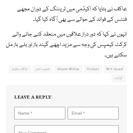
عاکف نے بتایا کہ اکیڈمی میں ٹریننگ کے دوران مجھے
فٹنس کے فوائد کے حوالے سے بھی آگاہ کیا گیا۔
انہوں نے کہا کہ دور دراز علاقوں میں منعقد کئے جانے والے
کرکٹ کیمپس کی وجہ سے مزید اچھے گیند باز اور بلے باز مل
سکتے ہیں۔
Akif Javed
Cricket
Shoaib Akhter
شعیب اختر
عاکف جاوید
کرکٹ
LEAVE A REPLY