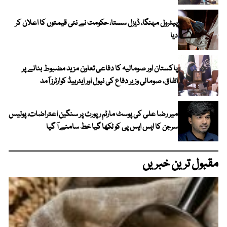
پیٹرول مہنگا، ڈیزل سستا، حکومت نے نئی قیمتوں کا اعلان کر
دیا
پاکستان اور صومالیہ کا دفاعی تعاون مزید مضبوط بنانے پر
اتفاق، صومالی وزیر دفاع کی نیول اور ایئرہیڈ کوارٹرز آمد
میر رضا علی کی پوسٹ مارٹم رپورٹ پر سنگین اعتراضات، پولیس
سرجن کا ایس ایس پی کو لکھا گیا خط سامنے آ گیا
مقبول ترین خبریں