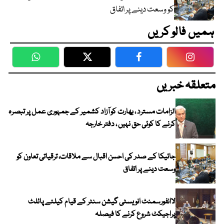
کو وسعت دینے پر اتفاق
ہمیں فالو کریں
WhatsApp
Twitter
Facebook
Faceboo
متعلقہ خبریں
الزامات مسترد ، بھارت کو آزاد کشمیر کے جمہوری عمل پر تبصرہ
کرنے کا کوئی حق نہیں ، دفتر خارجہ
جائیکا کے صدر کی احسن اقبال سے ملاقات، ترقیاتی تعاون کو
وسعت دینے پر اتفاق
لاانفورسمنٹ انویسٹی گیشن سنٹر کے قیام کیلئے پائلٹ
پراجیکٹ شروع کرنے کا فیصلہ