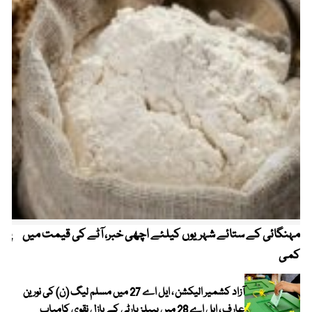
مہنگائی کے ستائے شہریوں کیلئے اچھی خبر، آٹے کی قیمت میں
پیٹ
کمی
آزاد کشمیر الیکشن ، ایل اے 27 میں مسلم لیگ (ن) کی نورین
عارف ، ایل اے 28 میں پیپلز پارٹی کے بازل نقوی کامیاب