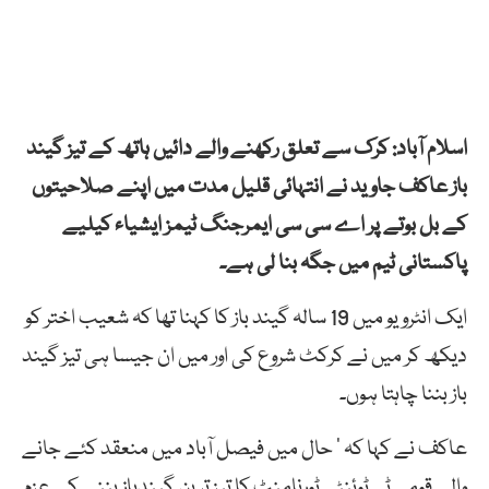
اسلام آباد: کرک سے تعلق رکھنے والے دائیں ہاتھ کے تیز گیند
باز عاکف جاوید نے انتہائی قلیل مدت میں اپنے صلاحیتوں
کے بل بوتے پر اے سی سی ایمرجنگ ٹیمز ایشیاء کیلیے
پاکستانی ٹیم میں جگہ بنا لی ہے۔
ایک انٹرویو میں 19 سالہ گیند باز کا کہنا تھا کہ شعیب اختر کو
دیکھ کر میں نے کرکٹ شروع کی اور میں ان جیسا ہی تیز گیند
باز بننا چاہتا ہوں۔
عاکف نے کہا کہ ’ حال میں فیصل آباد میں منعقد کئے جانے
والے قومی ٹی ٹوئنٹی ٹورنامنٹ کا تیز ترین گیندباز بننے کے عزم