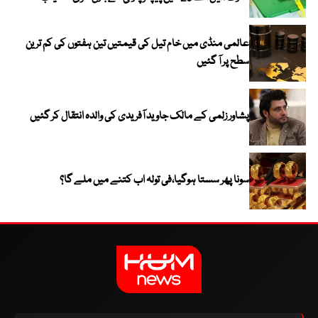
عالمی منڈی میں خام تیل کی قیمتیں تین ہفتوں کی کم ترین
سطح پر آ گئیں
پشاور زلمی کے مالک جاوید آفریدی کی والدہ انتقال کر گئیں
سونا پھر سستا ہوگیا،فی تولہ اب کتنے میں ملے گا؟