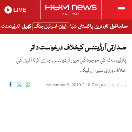
LIVE
6 Aug, 2026
صفحۂ اول
تازہ ترین
پاکستان
دنیا
ایران-اسرائیل جنگ
کھیل
انٹرٹینمنٹ
صدارتی آرڈیننس کیخلاف درخواست دائر
پارلیمنٹ کی موجودگی میں آرڈیننس جاری کرنا آئین کی
خلاف ورزی ہے، ن لیگ
|
شائع
November 9, 2019 2:18 PM
ویب ڈیسک