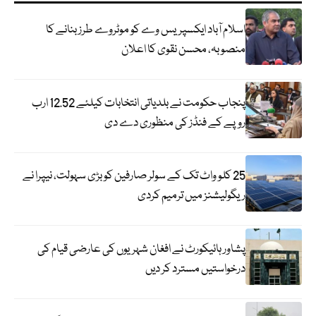
اسلام آباد ایکسپریس وے کو موٹروے طرز بنانے کا
منصوبہ، محسن نقوی کا اعلان
پنجاب حکومت نے بلدیاتی انتخابات کیلئے 12.52 ارب
روپے کے فنڈز کی منظوری دے دی
25 کلو واٹ تک کے سولر صارفین کو بڑی سہولت، نیپرا نے
ریگولیشنز میں ترمیم کردی
پشاور ہائیکورٹ نے افغان شہریوں کی عارضی قیام کی
درخواستیں مسترد کر دیں