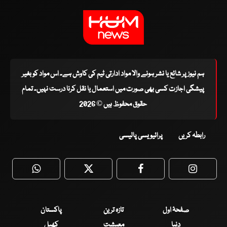
ہم نیوز پر شائع یا نشر ہونے والا مواد ادارتی ٹیم کی کاوش ہے۔ اس مواد کو بغیر
پیشگی اجازت کسی بھی صورت میں استعمال یا نقل کرنا درست نہیں۔ تمام
حقوق محفوظ ہیں © 2026
رابطہ کریں
پرائیویسی پالیسی
WhatsApp
Twitter
Facebook
Faceboo
صفحۂ اول
تازہ ترین
پاکستان
دنیا
معیشت
کھیل