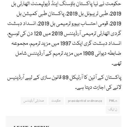
حکومت نے نیا پاکستان ہاؤسنگ اینڈ ڈیولپمنٹ اتھارٹی بل
2019، طبی ٹریبونل بل 2019، پاکستان طبی کمیشن بل
2019، قومی احتساب بیورو ترمیمی بل 2019، انسداد دہشت
گردی اتھارٹی ترمیمی آرڈیننس 2019 میں 120 دن کی توسیع،
انسداد دہشت گری ایکٹ 1997 میں مزید ترمیم، مجموعہ
ضابطہ دیوانی 1908 میں مزید ترمیم کے آرڈیننس شامل
تھے۔
پاکستان کے آئین کا آرٹیکل 89 قانون سازی کے لیے آرڈینیس
لانے کی اجازت دیتا ہے۔
PMLn
presidential ordinance
حکومت
صدارتی آرڈیننس
ن لیگ