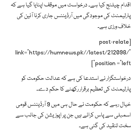
اقدام چیلنج کیا ہے۔ درخواست میں موقف اپنایا گیا ہے کہ
پارلیمنٹ کی موجودگی میں آرڈیننس جاری کرنا آئین کی
خلاف ورزی ہے۔
[post-relate
link=”https://humnews.pk//latest/212098/”
position =”left”]
درخواستگزار نے استدعا کی ہے کہ عدالت حکومت کو
پارلیمنٹ کی تعظیم برقرار رکھنے کا حکم دے۔
خیال رہے کہ حکومت نے حال ہی میں 9 آرڈیننس قومی
اسمبلی سے پاس کرائے ہیں جن پر اپوزیشن کی جانب سے
سخت تنقید کی گئی ہے۔