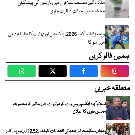
ملک کے مختلف علاقوں میں بارشوں کی پیشگوئی،
محکمہ موسمیات کا الرٹ جاری
ویمنز ایشیا کپ 2026، پاکستان اور بھارت کا مقابلہ دبئی
میں ہو گا
ہمیں فالو کریں
WhatsApp
Twitter
Facebook
Faceboo
متعلقہ خبریں
اسلام آباد ایکسپریس وے کو موٹروے طرز بنانے کا منصوبہ،
محسن نقوی کا اعلان
پنجاب حکومت نے بلدیاتی انتخابات کیلئے 12.52 ارب روپے کے