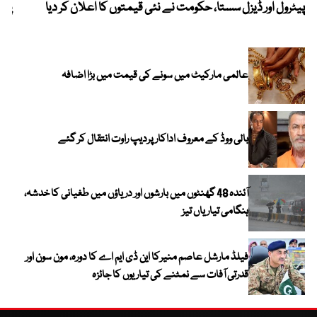
پیٹرول اور ڈیزل سستا، حکومت نے نئی قیمتوں کا اعلان کر دیا
پیٹ
عالمی مارکیٹ میں سونے کی قیمت میں بڑا اضافہ
بالی ووڈ کے معروف اداکار پردیپ راوت انتقال کر گئے
آئندہ 48 گھنٹوں میں بارشوں اور دریاؤں میں طغیانی کا خدشہ،
ہنگامی تیاریاں تیز
فیلڈ مارشل عاصم منیرکا این ڈی ایم اے کا دورہ، مون سون اور
قدرتی آفات سے نمٹنے کی تیاریوں کا جائزہ