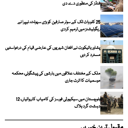
فنڈز کی منظوری دے دی
25 کلو واٹ تک کے سولر صارفین کو بڑی سہولت، نیپرا نے
ریگولیشنز میں ترمیم کردی
پشاور ہائیکورٹ نے افغان شہریوں کی عارضی قیام کی درخواستیں
مسترد کر دیں
ملک کے مختلف علاقوں میں بارشوں کی پیشگوئی، محکمہ
موسمیات کا الرٹ جاری
بلوچستان میں سیکیورٹی فورسز کی کامیاب کارروائیاں، 12
دہشت گرد ہلاک
مقبول ترین خبریں