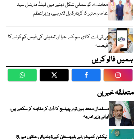
معاہدے کو عملی شکل دینے میں فیلڈ مارشل سید
عاصم منیر کا کردار قابل قدر ہے، وزیراعظم
پی ٹی اے کا ای سم کے اجرا اور تبدیلی کی فیس کم کرنے کا
فیصلہ
ہمیں فالو کریں
WhatsApp
Twitter
Facebook
Faceboo
متعلقہ خبریں
مسلمان متحد ہوں تو ہر چیلنج کا ڈٹ کر مقابلہ کر سکتے ہیں،
ایرانی وزیر خارجہ
الیکشن کمیشن نے بلوچستان کے 4 بلدیاتی حلقوں میں 9