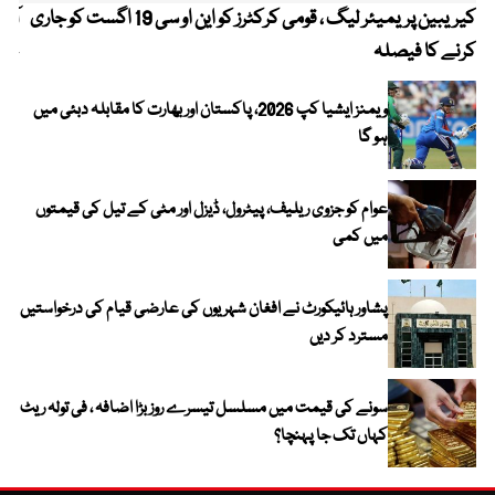
کیریبین پریمیئر لیگ ، قومی کرکٹرز کو این او سی 19 اگست کو جاری
آز
کرنے کا فیصلہ
چھی
ویمنز ایشیا کپ 2026، پاکستان اور بھارت کا مقابلہ دبئی میں
ہو گا
عوام کو جزوی ریلیف، پیٹرول، ڈیزل اور مٹی کے تیل کی قیمتوں
میں کمی
پشاور ہائیکورٹ نے افغان شہریوں کی عارضی قیام کی درخواستیں
مسترد کر دیں
سونے کی قیمت میں مسلسل تیسرے روز بڑا اضافہ ، فی تولہ ریٹ
کہاں تک جا پہنچا؟