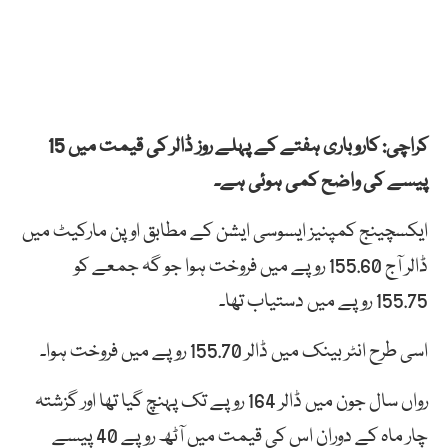
کراچی: کاروباری ہفتے کے پہلے روز ڈالر کی قیمت میں 15
پیسے کی واضح کمی ہوئی ہے۔
ایکسچینج کمپنیز ایسوسی ایشن کے مطابق اوپن مارکیٹ میں
ڈالر آج 155.60 روپے میں فروخت ہوا جو گہ جمعے کو
155.75 روپے میں دستیاب تھا۔
اسی طرح انٹر بینک میں ڈالر 155.70 روپے میں فروخت ہوا۔
رواں سال جون میں ڈالر 164 روپے تک پہنچ گیا تھا اور گزشتہ
چار ماہ کے دوران اس کی قیمت میں آٹھ روپے 40 پیسے