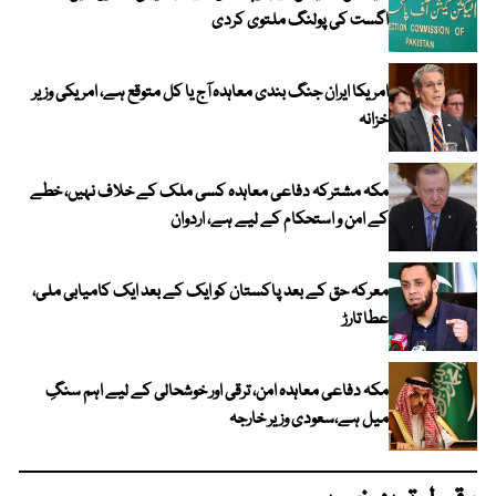
اگست کی پولنگ ملتوی کردی
امریکا ایران جنگ بندی معاہدہ آج یا کل متوقع ہے، امریکی وزیر
خزانہ
مکہ مشترکہ دفاعی معاہدہ کسی ملک کے خلاف نہیں، خطے
کے امن و استحکام کے لیے ہے، اردوان
معرکہ حق کے بعد پاکستان کو ایک کے بعد ایک کامیابی ملی،
عطا تارڑ
مکہ دفاعی معاہدہ امن، ترقی اور خوشحالی کے لیے اہم سنگِ
میل ہے،سعودی وزیر خارجہ