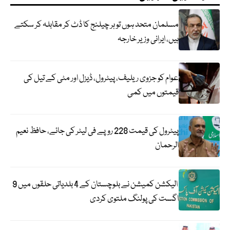
مسلمان متحد ہوں تو ہر چیلنج کا ڈٹ کر مقابلہ کر سکتے
ہیں، ایرانی وزیر خارجہ
عوام کو جزوی ریلیف، پیٹرول، ڈیزل اور مٹی کے تیل کی
قیمتوں میں کمی
پیٹرول کی قیمت 228 روپے فی لیٹر کی جائے، حافظ نعیم
الرحمان
الیکشن کمیشن نے بلوچستان کے 4 بلدیاتی حلقوں میں 9
اگست کی پولنگ ملتوی کردی