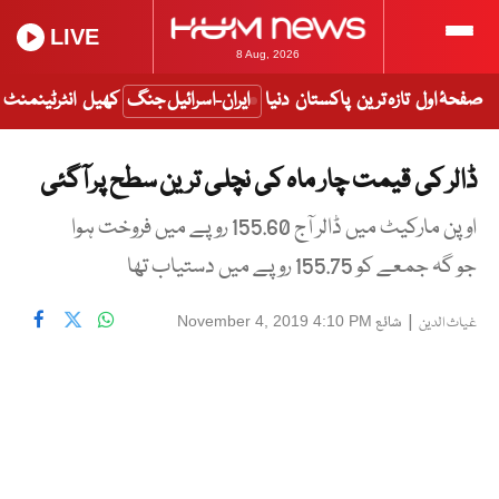
LIVE
8 Aug, 2026
صفحۂ اول
تازہ ترین
پاکستان
دنیا
ایران-اسرائیل جنگ
کھیل
انٹرٹینمنٹ
ڈالر کی قیمت چار ماہ کی نچلی ترین سطح پر آگئی
اوپن مارکیٹ میں ڈالر آج 155.60 روپے میں فروخت ہوا
جو گہ جمعے کو 155.75 روپے میں دستیاب تھا
|
شائع
November 4, 2019 4:10 PM
غیاث الدین