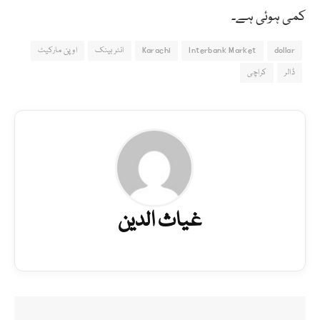
کمی ہوئی ہے۔
dollar
Interbank Market
Karachi
انٹر بینک
اوپن مارکیٹ
ڈالر
کراچی
غیاث الدین