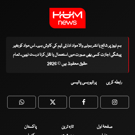
ہم نیوز پر شائع یا نشر ہونے والا مواد ادارتی ٹیم کی کاوش ہے۔ اس مواد کو بغیر
پیشگی اجازت کسی بھی صورت میں استعمال یا نقل کرنا درست نہیں۔ تمام
حقوق محفوظ ہیں © 2026
رابطہ کریں
پرائیویسی پالیسی
WhatsApp
Twitter
Facebook
Faceboo
صفحۂ اول
تازہ ترین
پاکستان