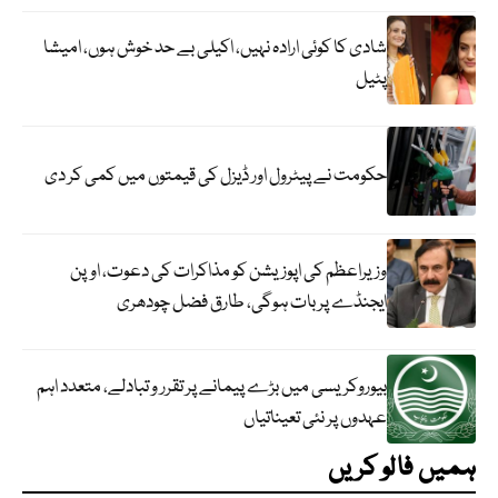
شادی کا کوئی ارادہ نہیں، اکیلی بے حد خوش ہوں، امیشا
پٹیل
حکومت نے پیٹرول اور ڈیزل کی قیمتوں میں کمی کر دی
وزیراعظم کی اپوزیشن کو مذاکرات کی دعوت، اوپن
ایجنڈے پر بات ہوگی، طارق فضل چودھری
بیوروکریسی میں بڑے پیمانے پر تقرر و تبادلے، متعدد اہم
عہدوں پر نئی تعیناتیاں
ہمیں فالو کریں