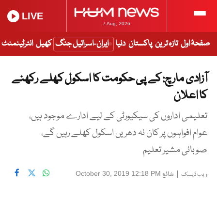
LIVE
7 Aug, 2026
صفحۂ اول
تازہ ترین
پاکستان
دنیا
ایران-اسرائیل جنگ
کھیل
انٹرٹینمنٹ
آزادی مارچ: کے پی حکومت کا اسکول کھلے رکھنے
کا اعلان
تعلیمی اداروں کی سیکیورٹی کے لیے ادارے موجود ہیں،
عوام افواہوں پر کان نہ دھریں اسکول کھلے رہیں گے،
صوبائی مشیر تعلیم
|
شائع
October 30, 2019 12:18 PM
ویب ڈیسک