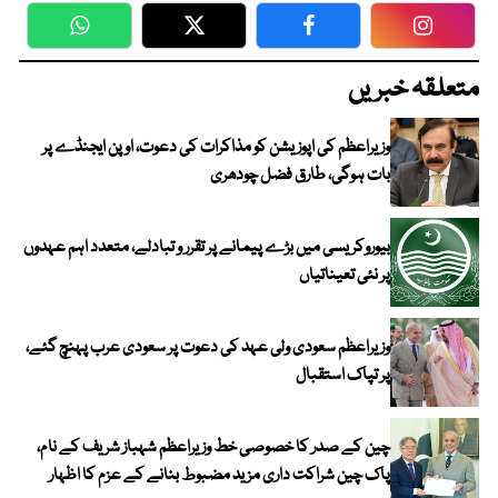
WhatsApp
Twitter
Facebook
Faceboo
متعلقہ خبریں
وزیراعظم کی اپوزیشن کو مذاکرات کی دعوت، اوپن ایجنڈے پر
بات ہوگی، طارق فضل چودھری
بیوروکریسی میں بڑے پیمانے پر تقرر و تبادلے، متعدد اہم عہدوں
پر نئی تعیناتیاں
وزیراعظم سعودی ولی عہد کی دعوت پر سعودی عرب پہنچ گئے،
پر تپاک استقبال
چین کے صدر کا خصوصی خط وزیراعظم شہباز شریف کے نام،
پاک چین شراکت داری مزید مضبوط بنانے کے عزم کا اظہار