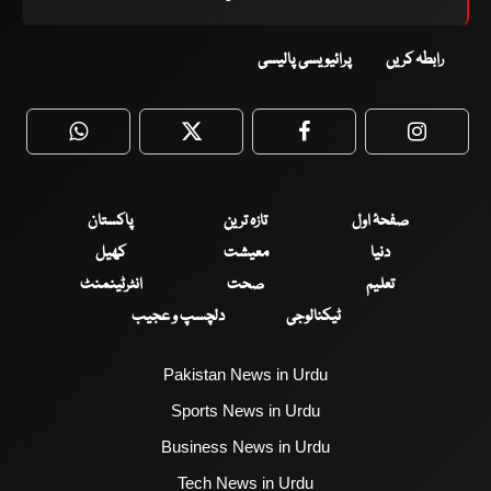
رابطہ کریں
پرائیویسی پالیسی
WhatsApp
Twitter
Facebook
Faceboo
صفحۂ اول
تازہ ترین
پاکستان
دنیا
معیشت
کھیل
تعلیم
صحت
انٹرٹینمنٹ
ٹیکنالوجی
دلچسپ و عجیب
Pakistan News in Urdu
Sports News in Urdu
Business News in Urdu
Tech News in Urdu