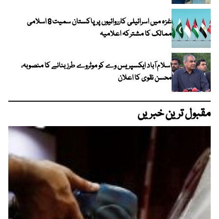
غزہ میں اسرائیلی کارروائیوں پر پاکستان سمیت 8 اسلامی
ممالک کا مشترکہ اعلامیہ
اسلام آباد ایکسپریس وے کو موٹروے طرز بنانے کا منصوبہ،
محسن نقوی کا اعلان
مقبول ترین خبریں