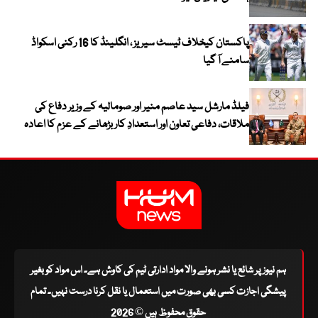
پاکستان کیخلاف ٹیسٹ سیریز ، انگلینڈ کا 16 رکنی اسکواڈ
سامنے آ گیا
فیلڈ مارشل سید عاصم منیر اور صومالیہ کے وزیر دفاع کی
ملاقات، دفاعی تعاون اور استعدادِ کار بڑھانے کے عزم کا اعادہ
ہم نیوز پر شائع یا نشر ہونے والا مواد ادارتی ٹیم کی کاوش ہے۔ اس مواد کو بغیر
پیشگی اجازت کسی بھی صورت میں استعمال یا نقل کرنا درست نہیں۔ تمام
حقوق محفوظ ہیں © 2026