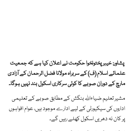
پشاور: خیبرپختونخوا حکومت نے اعلان کیا ہے کہ جمعیت
علمائے اسلام (ف) کے سربراہ مولانا فضل الرحمان کے آزادی
مارچ کے دوران صوبے کا کوئی سرکاری اسکول بند نہیں ہوگا۔
مشیر تعلیم ضیاءاللہ بنگش کے مطابق صوبے کے تعلیمی
اداروں کی سیکیورٹی کے لیے ادارے موجود ہیں، عوام افواہوں
پر کان نہ دھریں اسکول کھلے رہیں گے۔