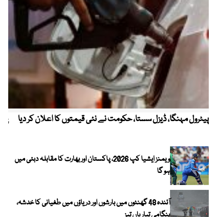
پیٹرول مہنگا، ڈیزل سستا، حکومت نے نئی قیمتوں کا اعلان کر دیا
پنج
ویمنز ایشیا کپ 2026، پاکستان اور بھارت کا مقابلہ دبئی میں
ہو گا
آئندہ 48 گھنٹوں میں بارشوں اور دریاؤں میں طغیانی کا خدشہ،
ہنگامی تیاریاں تیز