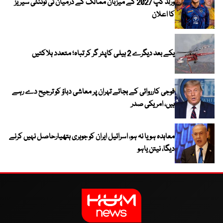
ورلڈ کپ 2027 کے میزبان ممالک کے درمیان ٹی ٹوئنٹی سیریز
کا اعلان
یکے بعد دیگرے 2 ہیلی کاپٹر گر کر تباہ؛ متعدد ہلاکتیں
فوجی کارروائی کے بجائے تہران پر معاشی دباؤ کو ترجیح دے رہے
ہیں، امریکی صدر
معاہدہ ہو یا نہ ہو، اسرائیل ایران کو جوہری ہتھیارحاصل نہیں کرنے
دیگا، نیتن یاہو