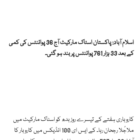
اسلام آباد: پاکستان اسٹاک مارکیٹ آج 36 پوائنٹس کی کمی
کے بعد 33 ہزار 761 پوائنٹس پر بند ہو گئی۔
کاروباری ہفتے کے تیسرے روز بدھ کو اسٹاک مارکیٹ میں
ملاجُلا رجحان رہا۔ کے ایس ای 100 انڈیکس میں کاروبار کا