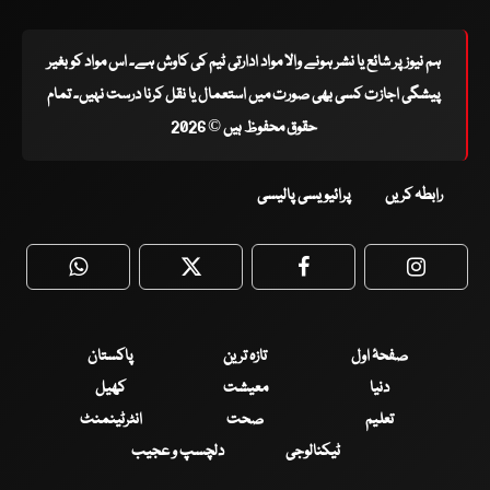
ہم نیوز پر شائع یا نشر ہونے والا مواد ادارتی ٹیم کی کاوش ہے۔ اس مواد کو بغیر
پیشگی اجازت کسی بھی صورت میں استعمال یا نقل کرنا درست نہیں۔ تمام
حقوق محفوظ ہیں © 2026
رابطہ کریں
پرائیویسی پالیسی
WhatsApp
Twitter
Facebook
Faceboo
صفحۂ اول
تازہ ترین
پاکستان
دنیا
معیشت
کھیل
تعلیم
صحت
انٹرٹینمنٹ
ٹیکنالوجی
دلچسپ و عجیب