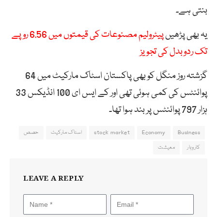
بنتی ہے۔
یہ بھی پڑھیں
پیٹرولیم مصنوعات کی قیمتوں میں 6.56 روپے
تک ردوبدل کی تجویز
گزشتہ روز منگل کو بھی پاکستان اسٹاک مارکیٹ میں 64
پوائنٹس کی کمی ہوئی تھی اور کے ایس ای 100 انڈیکس 33
ہزار 797 پوائنٹس پر بند ہوا تھا۔
Business
Economy
stock market
اسٹاک مارکیٹ
حصص
کاروبار
معیشت
LEAVE A REPLY