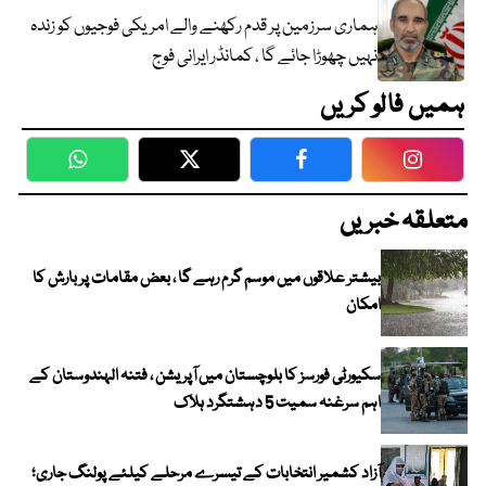
ہماری سرزمین پر قدم رکھنے والے امریکی فوجیوں کو زندہ
نہیں چھوڑا جائے گا ، کمانڈر ایرانی فوج
ہمیں فالو کریں
WhatsApp
Twitter
Facebook
Faceboo
متعلقہ خبریں
بیشتر علاقوں میں موسم گرم رہے گا ، بعض مقامات پر بارش کا
امکان
سکیورٹی فورسز کا بلوچستان میں آپریشن ، فتنہ الہندوستان کے
اہم سرغنہ سمیت 5 دہشتگرد ہلاک
آزاد کشمیر انتخابات کے تیسرے مرحلے کیلئے پولنگ جاری؛