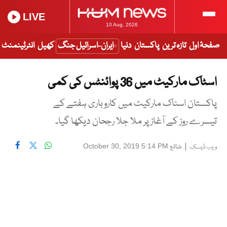
LIVE
10 Aug, 2026
صفحۂ اول
تازہ ترین
پاکستان
دنیا
ایران-اسرائیل جنگ
کھیل
انٹرٹینمنٹ
اسٹاک مارکیٹ میں 36 پوائنٹس کی کمی
پاکستان اسٹاک مارکیٹ میں کاروباری ہفتے کے
تیسرے روز کے آغاز پر ملا جلا رجحان دیکھا گیا۔
|
شائع
October 30, 2019 5:14 PM
ویب ڈیسک