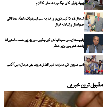
پیپلز پارٹی کا ن لیگ پر دھاندلی کا الزام
اسحاق ڈار کا کینیڈین وزیر خارجہ سے ٹیلیفونک رابطہ، علاقائی
صورتحال پر تبادلہ خیال
بلوچستان سے حب الوطنی کے جذبے سے بھرپور نغمہ سامنے آنا
باعث فخر ہے، وزیر اعظم
نئے صوبوں کی حمایت، شیر افضل مروت بھی میدان میں آگئے
مقبول ترین خبریں