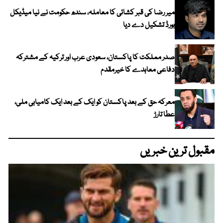
میر رضا کی قبر کشائی کا معاملہ، سندھ حکومت نے نیا میڈیکل
بورڈ تشکیل دے دیا
صدر مملکت کا پاکستان، سعودی عرب اور ترکیہ کے مشترکہ
دفاعی معاہدے کا خیرمقدم
معرکہ حق کے بعد پاکستان کو ایک کے بعد ایک کامیابی ملی،
عطا تارڑ
مقبول ترین خبریں