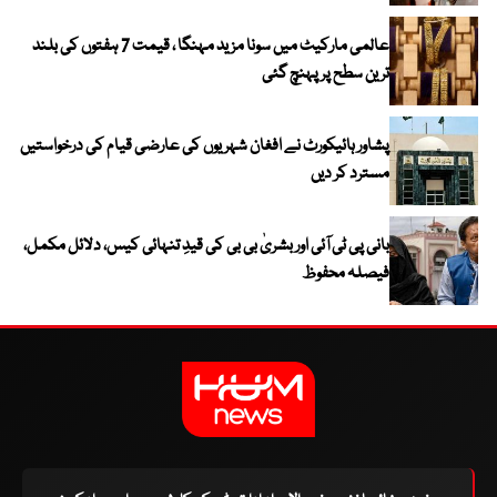
عالمی مارکیٹ میں سونا مزید مہنگا ، قیمت 7 ہفتوں کی بلند
ترین سطح پر پہنچ گئی
پشاور ہائیکورٹ نے افغان شہریوں کی عارضی قیام کی درخواستیں
مسترد کر دیں
بانی پی ٹی آئی اور بشریٰ بی بی کی قیدِ تنہائی کیس، دلائل مکمل،
فیصلہ محفوظ