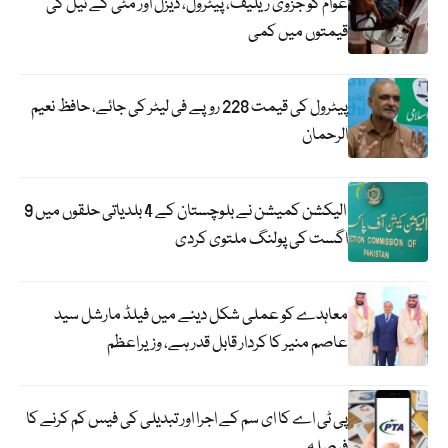
عوام کو جزوی ریلیف، پیٹرول، ڈیزل اور مٹی کے تیل کی
قیمتوں میں کمی
پیٹرول کی قیمت 228 روپے فی لیٹر کی جائے، حافظ نعیم
الرحمان
الیکشن کمیشن نے بلوچستان کے 4 بلدیاتی حلقوں میں 9
اگست کی پولنگ ملتوی کردی
معاہدے کو عملی شکل دینے میں فیلڈ مارشل سید
عاصم منیر کا کردار قابل قدر ہے، وزیراعظم
پی ٹی اے کا ای سم کے اجرا اور تبدیلی کی فیس کم کرنے کا
فیصلہ