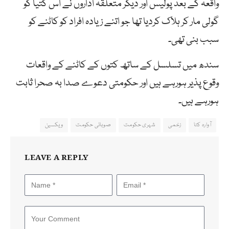
واقعہ کے بعد پولیس اور دیگر متعلقہ اداروں نے اس کتیا کو
گولی مار کر ہلاک کردیا تھا جو اتنے زیادہ افراد کو کاٹنے کو
سبب بنی تھی۔
سندھ میں تسلسل کے ساتھ کتوں کے کاٹنے کے واقعات
وقوع پذیر ہورہے ہیں اور حکومتی دعوے صدا بہ صحرا ثابت
ہورہے ہیں۔
آوارہ کتا
زخمی
شہری حکومت
صوبائی حکومت
ویکسین
LEAVE A REPLY