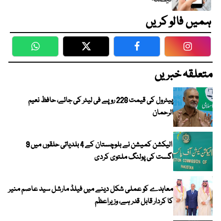
ہمیں فالو کریں
WhatsApp
Twitter
Facebook
Faceboo
متعلقہ خبریں
پیٹرول کی قیمت 228 روپے فی لیٹر کی جائے، حافظ نعیم
الرحمان
الیکشن کمیشن نے بلوچستان کے 4 بلدیاتی حلقوں میں 9
اگست کی پولنگ ملتوی کردی
معاہدے کو عملی شکل دینے میں فیلڈ مارشل سید عاصم منیر
کا کردار قابل قدر ہے، وزیراعظم