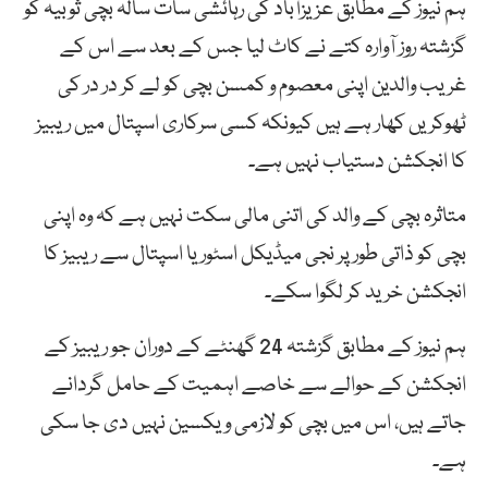
ہم نیوز کے مطابق عزیزآباد کی رہائشی سات سالہ بچی ثوبیہ کو
گزشتہ روز آوارہ کتے نے کاٹ لیا جس کے بعد سے اس کے
غریب والدین اپنی معصوم و کمسن بچی کو لے کر در در کی
ٹھوکریں کھار ہے ہیں کیونکہ کسی سرکاری اسپتال میں ریبیز
کا انجکشن دستیاب نہیں ہے۔
متاثرہ بچی کے والد کی اتنی مالی سکت نہیں ہے کہ وہ اپنی
بچی کو ذاتی طور پر نجی میڈیکل اسٹور یا اسپتال سے ریبیز کا
انجکشن خرید کر لگوا سکے۔
ہم نیوز کے مطابق گزشتہ 24 گھنٹے کے دوران جو ریبیز کے
انجکشن کے حوالے سے خاصے اہمیت کے حامل گردانے
جاتے ہیں، اس میں بچی کو لازمی ویکسین نہیں دی جا سکی
ہے۔