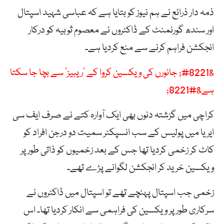
ذمہ دار ذرائع نے ہم نیوز کو بتایا ہے کہ عباسی شہید اسپتال
اور سندھ گورنمنٹ کے ڈاکٹروں نے معصوم ثوبیہ کو درکار
انجکشن فراہم کرنے سے منع کردیا ہے۔
&#8221; جانورں کی ویکسین کروا کے ’ریبیز‘ سے بچا جا سکتا
ہے&#8221;
کراچی میں گزشتہ دنوں بھی ایک آوارہ کتے نے صرف ایف سی
ایریا میں پولیس کے سب انسپکٹر سمیت دو درجن افراد کو
کاٹ کر زخمی کردیا تھا جس کے بعد زخمیوں کو ذاتی طور پر
ویکسین خرید کر انجکشن لگوانے پڑے تھے۔
زخمی جب اسپتال پہنچے تھے تو اسپتال میں ڈاکٹروں نے
سرکاری طور پر ویکسین کی فراہمی سے انکار کردیا تھا۔ اس