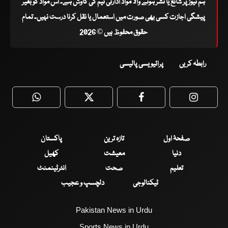
ہم نیوز پر شائع یا نشر ہونے والا مواد ادارتی ٹیم کی کاوش ہے۔ اس مواد کو بغیر
پیشگی اجازت کسی بھی صورت میں استعمال یا نقل کرنا درست نہیں۔ تمام
حقوق محفوظ ہیں © 2026
رابطہ کریں
پرائیویسی پالیسی
WhatsApp
Twitter
Facebook
Faceboo
صفحۂ اول
تازہ ترین
پاکستان
دنیا
معیشت
کھیل
تعلیم
صحت
انٹرٹینمنٹ
ٹیکنالوجی
دلچسپ و عجیب
Pakistan News in Urdu
Sports News in Urdu