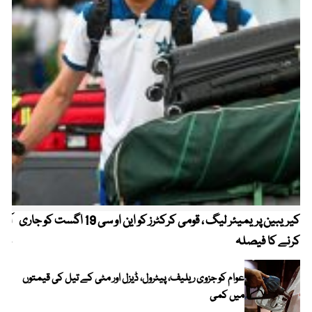
کیریبین پریمیئر لیگ ، قومی کرکٹرز کو این او سی 19 اگست کو جاری
آز
کرنے کا فیصلہ
چھی
عوام کو جزوی ریلیف، پیٹرول، ڈیزل اور مٹی کے تیل کی قیمتوں
میں کمی