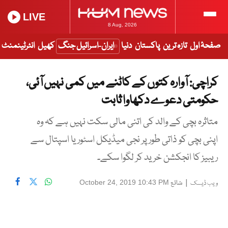
LIVE
8 Aug, 2026
صفحۂ اول
تازہ ترین
پاکستان
دنیا
ایران-اسرائیل جنگ
کھیل
انٹرٹینمنٹ
کراچی: آوارہ کتوں کے کاٹنے میں کمی نہیں آئی،
حکومتی دعوے دکھاوا ثابت
متاثرہ بچی کے والد کی اتنی مالی سکت نہیں ہے کہ وہ
اپنی بچی کو ذاتی طور پر نجی میڈیکل اسٹور یا اسپتال سے
ریبیز کا انجکشن خرید کر لگوا سکے۔
|
شائع
October 24, 2019 10:43 PM
ویب ڈیسک