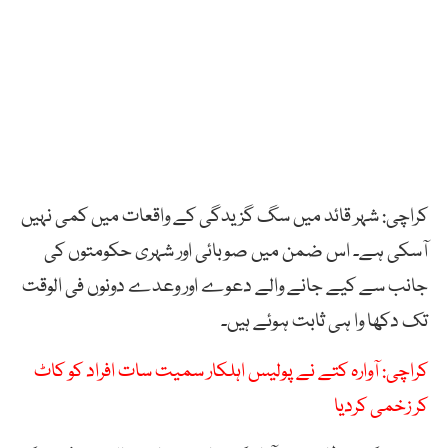
کراچی: شہر قائد میں سگ گزیدگی کے واقعات میں کمی نہیں
آسکی ہے۔ اس ضمن میں صوبائی اور شہری حکومتوں کی
جانب سے کیے جانے والے دعوے اور وعدے دونوں فی الوقت
تک دکھا وا ہی ثابت ہوئے ہیں۔
کراچی: آوارہ کتے نے پولیس اہلکار سمیت سات افراد کو کاٹ
کر زخمی کردیا