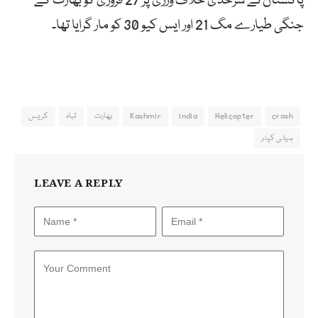
پاکستان نے سرحدی خلاف ورزی پر 27 فروری کو بھارت کے
جنگی طیارے مگ 21 اور ایس کیو 30 کو مار گرایا تھا۔
crash
Helicopter
india
Kashmir
بھارت
تباہ
کریس
ہیلی کپٹر
LEAVE A REPLY