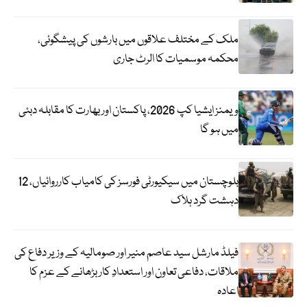
ملک کے مختلف علاقوں میں بارشوں کی پیشگوئی،
محکمہ موسمیات کا الرٹ جاری
ویمنز ایشیا کپ 2026، پاکستان اور بھارت کا مقابلہ دبئی
میں ہو گا
بلوچستان میں سیکیورٹی فورسز کی کامیاب کارروائیاں، 12
دہشت گرد ہلاک
فیلڈ مارشل سید عاصم منیر اور صومالیہ کے وزیر دفاع کی
ملاقات، دفاعی تعاون اور استعدادِ کار بڑھانے کے عزم کا
اعادہ