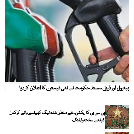
پیٹرول اور ڈیزل سستا، حکومت نے نئی قیمتوں کا اعلان کر دیا
پیٹ
پی سی بی کا ایکشن، غیر منظور شدہ لیگ کھیلنے والے کرکٹرز
کیلئے سخت وارننگ