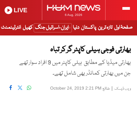
LIVE
6 Aug, 2026
صفحۂ اول
تازہ ترین
پاکستان
دنیا
ایران-اسرائیل جنگ
کھیل
انٹرٹینمنٹ
بھارتی فوجی ہیلی کاپٹر گر کر تباہ
بھارتی میڈیا کے مطابق ہیلی کاپٹر میں 9 افراد سوار تھے
جن میں بھارتی کمانڈر بھی شامل تھے۔
|
شائع
October 24, 2019 2:21 PM
ویب ڈیسک