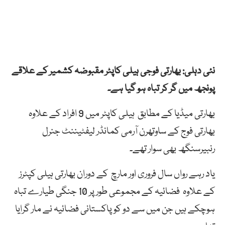
نئی دہلی: بھارتی فوجی ہیلی کاپٹر مقبوضہ کشمیر کے علاقے
پونجھ میں گر کر تباہ ہو گیا ہے۔
بھارتی میڈیا کے مطابق ہیلی کاپٹر میں 9 افراد کے علاوہ
بھارتی فوج کے ساوتھرن آرمی کمانڈر لیفٹیننٹ جنرل
رنبیرسنگھ بھی سوار تھے۔
یاد رہے رواں سال فروری اور مارچ کے دوران بھارتی ہیلی کپٹرز
کے علاوہ فضائیہ کے مجموعی طور پر 10 جنگی طیارے تباہ
ہوچکے ہیں جن میں سے دو کو پاکستانی فضائیہ نے مار گرایا