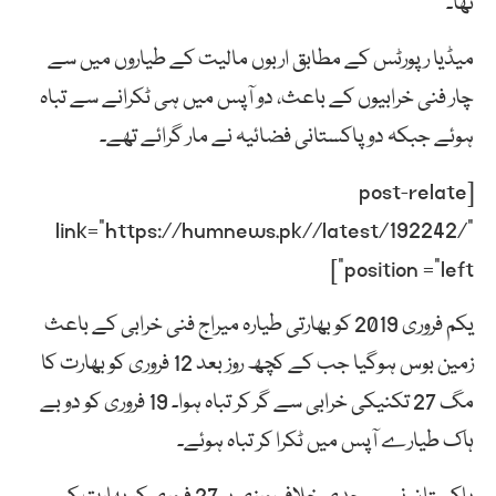
تھا۔
میڈیا رپورٹس کے مطابق اربوں مالیت کے طیاروں میں سے
چار فنی خرابیوں کے باعث، دو آپس میں ہی ٹکرانے سے تباہ
ہوئے جبکہ دو پاکستانی فضائیہ نے مار گرائے تھے۔
[post-relate
link=”https://humnews.pk//latest/192242/”
position =”left”]
یکم فروری 2019 کو بھارتی طیارہ میراج فنی خرابی کے باعث
زمین بوس ہوگیا جب کے کچھ روز بعد 12 فروری کو بھارت کا
مگ 27 تکنیکی خرابی سے گر کر تباہ ہوا۔ 19 فروری کو دو بے
ہاک طیارے آپس میں ٹکرا کر تباہ ہوئے۔