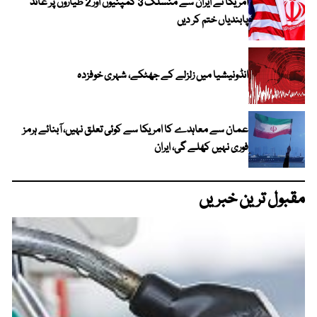
امریکا نے ایران سے منسلک 3 کمپنیوں اور 2 طیاروں پر عائد
پابندیاں ختم کر دیں
انڈونیشیا میں زلزلے کے جھٹکے، شہری خوفزدہ
عمان سے معاہدے کا امریکا سے کوئی تعلق نہیں، آبنائے ہرمز
فوری نہیں کھلے گی، ایران
مقبول ترین خبریں