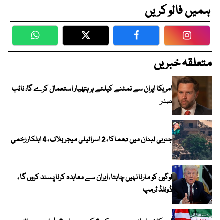
ہمیں فالو کریں
WhatsApp
Twitter
Facebook
Faceboo
متعلقہ خبریں
امریکا ایران سے نمٹنے کیلئے ہر ہتھیار استعمال کرے گا، نائب
صدر
جنوبی لبنان میں دھماکا ، 2 اسرائیلی میجر ہلاک ، 4 اہلکار زخمی
لوگوں کو مارنا نہیں چاہتا ، ایران سے معاہدہ کرنا پسند کروں گا ،
ڈونلڈ ٹرمپ