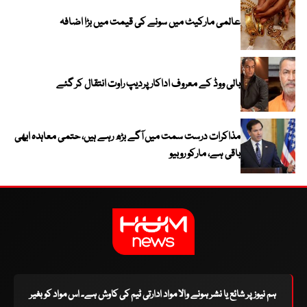
عالمی مارکیٹ میں سونے کی قیمت میں بڑا اضافہ
بالی ووڈ کے معروف اداکار پردیپ راوت انتقال کر گئے
مذاکرات درست سمت میں آگے بڑھ رہے ہیں، حتمی معاہدہ ابھی
باقی ہے، مارکو روبیو
ہم نیوز پر شائع یا نشر ہونے والا مواد ادارتی ٹیم کی کاوش ہے۔ اس مواد کو بغیر