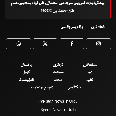
پیشگی اجازت کسی بھی صورت میں استعمال یا نقل کرنا درست نہیں۔ تمام
حقوق محفوظ ہیں © 2026
رابطہ کریں
پرائیویسی پالیسی
WhatsApp
Twitter
Facebook
Faceboo
صفحۂ اول
تازہ ترین
پاکستان
دنیا
معیشت
کھیل
تعلیم
صحت
انٹرٹینمنٹ
ٹیکنالوجی
دلچسپ و عجیب
Pakistan News in Urdu
Sports News in Urdu