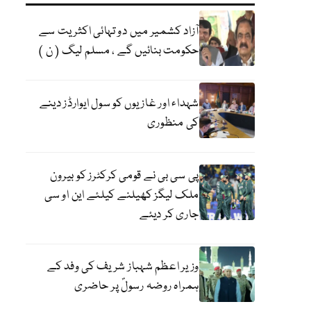
آزاد کشمیر میں دو تہائی اکثریت سے
حکومت بنائیں گے ، مسلم لیگ ( ن )
شہداء اور غازیوں کو سول ایوارڈز دینے
کی منظوری
پی سی بی نے قومی کرکٹرز کو بیرون
ملک لیگز کھیلنے کیلئے این او سی
جاری کر دیئے
وزیر اعظم شہباز شریف کی وفد کے
ہمراہ روضہ رسولؐ پر حاضری