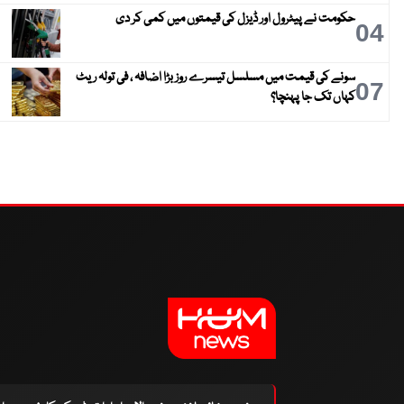
حکومت نے پیٹرول اور ڈیزل کی قیمتوں میں کمی کر دی
04
سونے کی قیمت میں مسلسل تیسرے روز بڑا اضافہ ، فی تولہ ریٹ
07
کہاں تک جا پہنچا؟