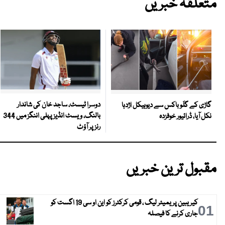
متعلقہ خبریں
دوسرا ٹیسٹ، ساجد خان کی شاندار
گاڑی کے گلَو باکس سے دیوہیکل اژدہا
بالنگ، ویسٹ انڈیز پہلی اننگز میں 344
نکل آیا، ڈرائیور خوفزدہ
رنز پر آؤٹ
مقبول ترین خبریں
کیریبین پریمیئر لیگ ، قومی کرکٹرز کو این او سی 19 اگست کو
01
جاری کرنے کا فیصلہ