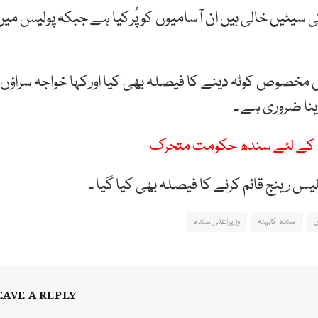
پولیس میں 28 ہزار کانسٹیبل کی سیٹیں خالی ہیں ان آسامیوں کو پُرکیا ہے جبکہ پولیس می
ں مخصوص کوٹہ دینے کا فیصلہ بھی کیا اورکہا خواجہ سراؤں
ینا ضروری ہے ۔
ق کے لئے سندھ حکومت متحرک
یس رینج قائم کرنے کا فیصلہ بھی کیا گیا ۔
ں
سندھ کابینہ
وزیراعلیٰ سندھ
EAVE A REPLY