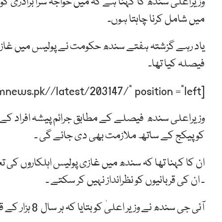
وزیراعلیٰ سندھ کا کہنا ہے کہ میں خواجہ سرا برادری ک
میں شامل کرنا چاہتا ہوں۔
یاد رہے گزشتہ ہفتے سندھ حکومت نے پولیس میں غازی اہ
فیصلہ کیا تھا۔
[post-relate link=”https://humnews.pk//latest/203147/” position =”left”]
وزیراعلی سندھ فیصلے کے مطابق جرائم پیشہ افراد کے سا
کو پیکج کے ساتھ ملازمت بھی دی جائے گی ۔
ان کا کہنا تھا کہ سندھ میں غازی پولیس اہلکاروں کی ت
۔ ان کی قربانیوں کو نظرانداز نہیں کر سکتے ۔
آئی جی سندھ نے وزیر اعلیٰ کو بتایا کہ ہر سال 8 ہزار کے قریب ملازمین ریٹائر ہوتے ہیں۔