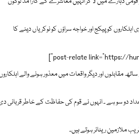
و قومی دہارے میں لا کر انہیں معاشرے کے کارآمد لوگوں
لکاروں کو پیکج اور خواجہ سراؤں کو نوکریاں دینے کا
تھ مقابلوں اور دیگر واقعات میں معذور ہونے والے اہلکاروں
عداد دو سو ہے ۔ انہوں نے قوم کی حفاظت کے خاطر قربانی دی