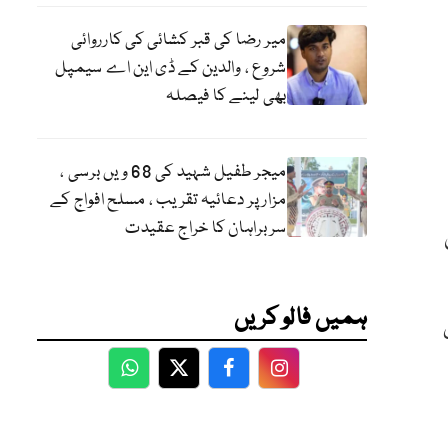
میر رضا کی قبر کشائی کی کارروائی
شروع ، والدین کے ڈی این اے سیمپل
بھی لینے کا فیصلہ
میجر طفیل شہید کی 68 ویں برسی ،
مزار پر دعائیہ تقریب ، مسلح افواج کے
سربراہان کا خراج عقیدت
ہمیں فالو کریں
WhatsApp
Twitter
Facebook
Facebook