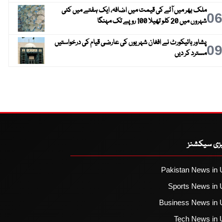
ملک بھر میں آٹے کی قیمت میں اضافہ، ایک ہفتے میں کئی
0
شہروں میں 20 کلو تھیلا 100 روپے تک مہنگا
پشاور ہائیکورٹ نے افغان شہریوں کی عارضی قیام کی درخواستیں
0
مسترد کر دیں
یزی سیکشنز
Pakistan News in 
Sports News in 
Business News in 
Tech News in 