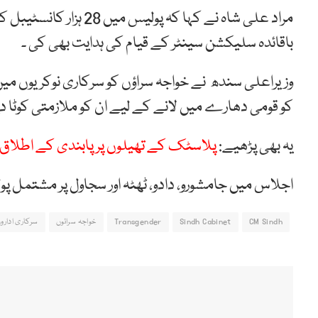
مراد علی شاہ نے کہا کہ 
باقائدہ سلیکشن سینٹر کے قیام کی ہدایت بھی کی ۔
وزیراعلی سندھ نے خواجہ سراؤں کو سرکاری نوکریوں می
کو قومی دھارے میں لانے کے لیے ان کو ملازمتی کوٹا د
یہ بھی پڑھیے:
پلاسٹک کے تھیلوں پر پابندی کے اطلا
اجلاس میں جامشورو، دادو، ٹھٹہ اور سجاول پر مشتمل پول
CM Sindh
Sindh Cabinet
Transgender
خواجہ سرائوں
سرکاری ادارو