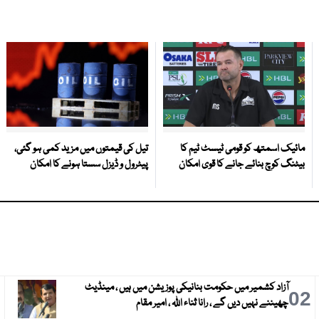
مائیک اسمتھ کو قومی ٹیسٹ ٹیم کا
تیل کی قیمتوں میں مزید کمی ہو گئی،
بیٹنگ کوچ بنائے جانے کا قوی امکان
پیٹرول و ڈیزل سستا ہونے کا امکان
آزاد کشمیر میں حکومت بنانیکی پوزیشن میں ہیں ، مینڈیٹ
3
02
چھیننے نہیں دیں گے ، رانا ثناء اللہ ، امیر مقام