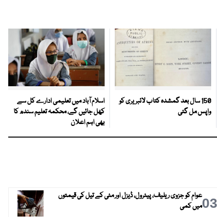
150 سال بعد گمشدہ کتاب لائبریری کو
اسلام آباد میں تعلیمی ادارے کل سے
واپس مل گئی
کھل جائیں گے، محکمہ تعلیم سندھ کا
بھی اہم اعلان
عوام کو جزوی ریلیف، پیٹرول، ڈیزل اور مٹی کے تیل کی قیمتوں
0
میں کمی