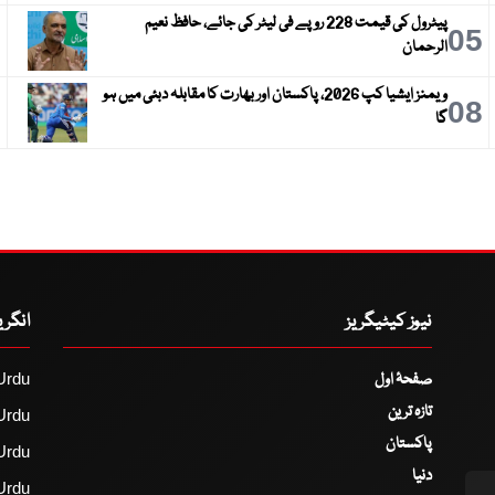
پیٹرول کی قیمت 228 روپے فی لیٹر کی جائے، حافظ نعیم
6
05
الرحمان
ویمنز ایشیا کپ 2026، پاکستان اور بھارت کا مقابلہ دبئی میں ہو
9
08
گا
نیوز کیٹیگریز
انگر
صفحۂ اول
Urdu
تازہ ترین
Urdu
پاکستان
Urdu
دنیا
Urdu