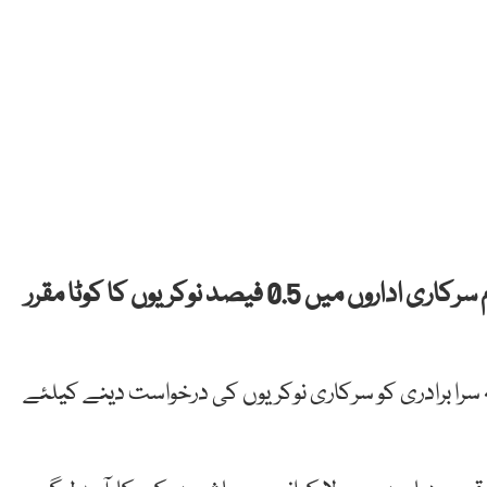
کراچی: سندھ کابینہ نے خواجہ سرائوں کیلئے تمام سرکاری اداروں میں 0.5 فیصد نوکریوں کا کوٹا مقرر
 سرا برادری کو سرکاری نوکریوں کی درخواست دینے کیلئے