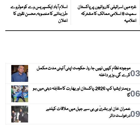
غزہ میں اسرائیلی کارروائیوں پر پاکستان
اسلام آباد ایکسپریس وے کو موٹروے
سمیت 8 اسلامی ممالک کا مشترکہ
طرز بنانے کا منصوبہ، محسن نقوی کا
اعلامیہ
اعلان
موجودہ نظام کہیں نہیں جا رہا، حکومت اپنی آئینی مدت مکمل
0
کرے گی، وزیر داخلہ
ویمنز ایشیا کپ 2026، پاکستان اور بھارت کا مقابلہ دبئی میں ہو
0
گا
عمران خان اور بشریٰ بی بی سے جیل میں ملاقات کیلئے
0
درخواست دائر