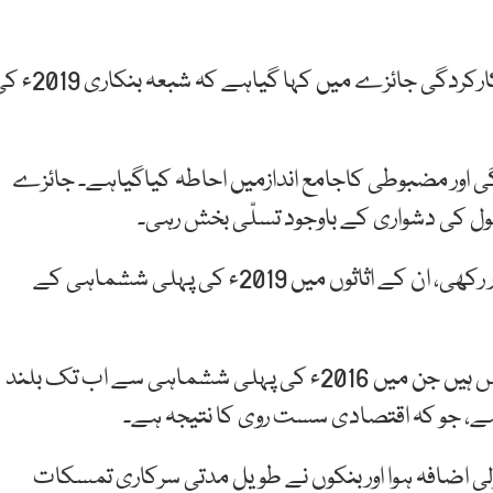
اسٹیٹ بنک کی طرف سے جاری بینکوں کا ششماہی کارکردگی جائزے میں کہا گیاہے کہ 
 اور مضبوطی کاجامع اندازمیں احاطہ کیاگیاہے۔ جائزے
ل کی دشواری کے باوجود تسلّی بخش رہی۔
حالیہ رپورٹ کے مطابق بنکوں نے اپنی نمو کی رفتار برقرار رکھی، ان کے اثاثوں میں 2019ء کی پہلی ششماہی کے
مرکزی کے مطابق 7.9 فیصدجس کی بنیادی وجہ ڈپازٹس ہیں جن میں 2016ء کی پہلی ششماہی سے اب تک بلند
ہے، جو کہ اقتصادی سست روی کا نتیجہ ہے۔
لی اضافہ ہوا اور بنکوں نے طویل مدتی سرکاری تمسکات