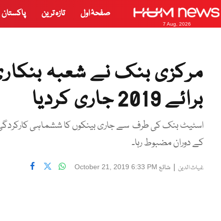
صفحۂ اول
تازہ ترین
پاکستان
7 Aug, 2026
مرکزی بنک نے شعبہ بنکاری
برائے 2019 جاری کردیا
کے دوران مضبوط رہا۔
|
شائع
October 21, 2019 6:33 PM
غیاث الدین