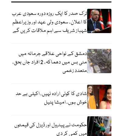
ترک صدر کا ایک روزہ دورہ سعودی عرب
کا اعلان، سعودی ولی عہد اور وزیراعظم
شہباز شریف سے اہم ملاقات کریں گے
دمشق کے نواحی علاقے جرمانہ میں
منی بس میں دھماکہ، 2 افراد جاں بحق،
متعدد زخمی
شادی کا کوئی ارادہ نہیں، اکیلی بے حد
خوش ہوں، امیشا پٹیل
حکومت نے پیٹرول اور ڈیزل کی قیمتوں
میں کمی کر دی