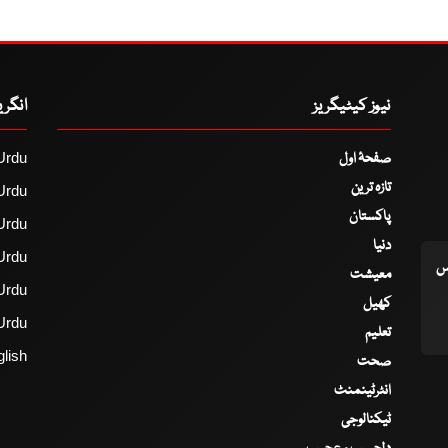
نیوز کیٹیگریز
انگر
صفحۂ اول
Urdu
تازہ ترین
Urdu
پاکستان
Urdu
دنیا
Urdu
اس
معیشت
Urdu
کھیل
Urdu
تعلیم
lish
صحت
انٹرٹینمنٹ
ٹیکنالوجی