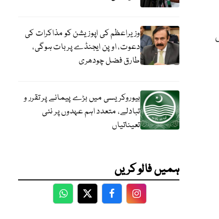
وزیراعظم کی اپوزیشن کو مذاکرات کی
شبعہ بنکاری 2019ء کی
دعوت، اوپن ایجنڈے پر بات ہوگی،
طارق فضل چودھری
بیوروکریسی میں بڑے پیمانے پر تقرر و
تبادلے، متعدد اہم عہدوں پر نئی
تعیناتیاں
ہمیں فالو کریں
WhatsApp
Twitter
Facebook
Facebook