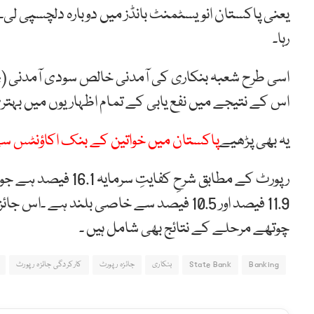
یعنی پاکستان انویسٹمنٹ بانڈز میں دوبارہ دلچسپی ل
رہا۔
اس کے نتیجے میں نفع یابی کے تمام اظہاریوں میں بہتر
یہ بھی پڑھیے
پاکستان میں خواتین کے بنک اکاؤنٹس س
رپورٹ کے مطابق شرحِ 
11.9 فیصد اور 10.5 فیصد سے خاصی بل
چوتھے مرحلے کے نتائج بھی شامل ہیں ۔
Banking
State Bank
بنکاری
جائزہ رپورٹ
کارکردگی جائزہ رپورٹ