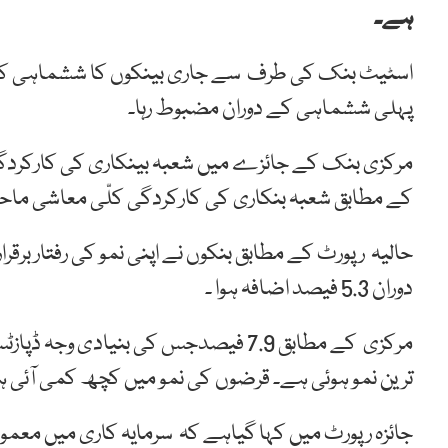
ہے۔
پہلی ششماہی کے دوران مضبوط رہا۔
مرکزی بنک کے جائزے میں شعبہ بینکاری کی کارکردگی
کے مطابق شعبہ بنکاری کی کارکردگی کلّی معاشی ماحو
دوران 5.3 فیصد اضافہ ہوا ۔
ترین نمو ہوئی ہے۔ قرضوں کی نمو میں کچھ کمی آئی 
جائزہ رپورٹ میں کہا گیاہے کہ سرمایہ کاری میں معمو