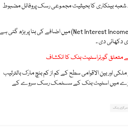
ی۔ شعبہ بینکاری کا بحیثیت مجموعی رسک پروفائل مضبوط
اسی طرح شعبہ بنکاری کی آمدنی خالص سودی آمدنی (Net Interest Income) میں اضافے کی بنا پر بڑھ گئی 
ی دکھائی دی ۔
ے متعلق گورنراسٹیٹ بنک کا انکشاف
کفایتِ سرمایہ 16.1 فیصد ہے جو ملکی اور بین الاقوامی سطح کے کم از کم بنچ مارک بالترتیب
ند ہے ۔اس جائزے میں اسٹیٹ بنک کے سسٹمک رسک سروے کے
مرکزی بنک