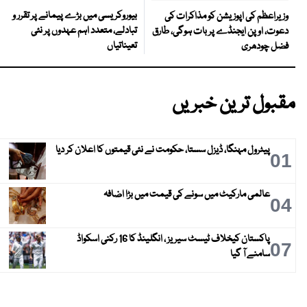
بیوروکریسی میں بڑے پیمانے پر تقرر و
وزیراعظم کی اپوزیشن کو مذاکرات کی
تبادلے، متعدد اہم عہدوں پر نئی
دعوت، اوپن ایجنڈے پر بات ہوگی، طارق
تعیناتیاں
فضل چودھری
مقبول ترین خبریں
پیٹرول مہنگا، ڈیزل سستا، حکومت نے نئی قیمتوں کا اعلان کر دیا
01
عالمی مارکیٹ میں سونے کی قیمت میں بڑا اضافہ
04
پاکستان کیخلاف ٹیسٹ سیریز ، انگلینڈ کا 16 رکنی اسکواڈ
07
سامنے آ گیا