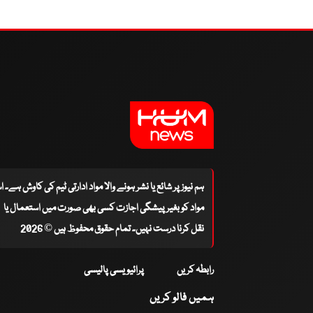
ہم نیوز پر شائع یا نشر ہونے والا مواد ادارتی ٹیم کی کاوش ہے۔ 
مواد کو بغیر پیشگی اجازت کسی بھی صورت میں استعمال یا
نقل کرنا درست نہیں۔ تمام حقوق محفوظ ہیں © 2026
رابطہ کریں
پرائیویسی پالیسی
ہمیں فالو کریں