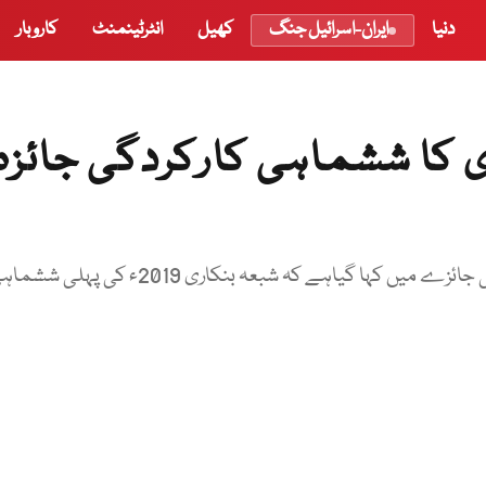
دنیا
ایران-اسرائیل جنگ
کھیل
انٹرٹینمنٹ
کاروبار
 کا ششماہی کارکردگی جائزہ
اسٹیٹ بنک کی طرف سے جاری بینکوں کا ششماہی کارکردگی جائزے میں کہا گیاہے کہ شبعہ بنکاری 2019ء کی پہل