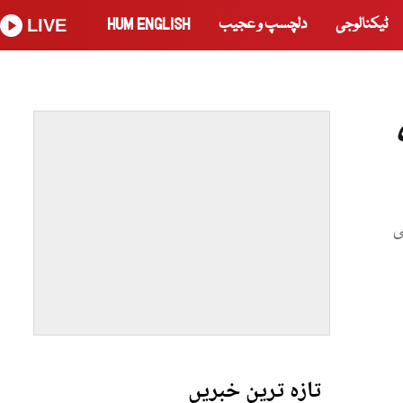
ٹیکنالوجی
دلچسپ و عجیب
HUM ENGLISH
LIVE
ی ششماہی
تازہ ترین خبریں