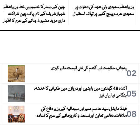
وزیراعظم سعودی ولی عہد کی دعوت پر
چین کے صدر کا خصوصی خط وزیراعظم
سعودی عرب پہنچ گئے، پر تپاک استقبال
شہباز شریف کے نام، پاک چین شراکت
داری مزید مضبوط بنانے کے عزم کا اظہار
پنجاب حکومت نے گندم کی نئی قیمت مقرر کردی
3
02
آئندہ 48 گھنٹوں میں بارشوں اور دریاؤں میں طغیانی کا خدشہ،
6
05
ہنگامی تیاریاں تیز
فیلڈ مارشل سید عاصم منیر اور صومالیہ کے وزیر دفاع کی
9
08
ملاقات، دفاعی تعاون اور استعدادِ کار بڑھانے کے عزم کا اعادہ