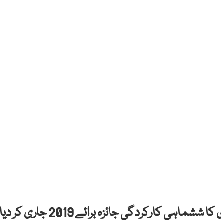
کراچی : اسٹیٹ بنک آف پاکستان نے شعبہ بنکاری کا ششماہی کارکردگی جائزہ برائے 2019 جاری کر دیا