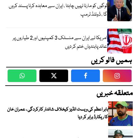
لوگوں کو مارنا نہیں چاہتا ، ایران سے معاہدہ کرنا پسند کروں
گا ، ڈونلڈ ٹرمپ
امریکا نے ایران سے منسلک 3 کمپنیوں اور 2 طیاروں پر
عائد پابندیاں ختم کر دیں
ہمیں فالو کریں
WhatsApp
Twitter
Facebook
Faceboo
متعلقہ خبریں
بابر اعظم کی ویسٹ انڈیز کیخلاف شاندار کارکردگی ، عمران خان
کا ریکارڈ برابر کر دیا