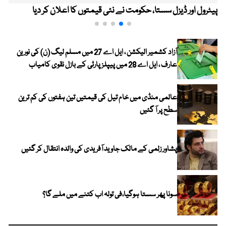
پیٹرول اور ڈیزل سستا، حکومت نے نئی قیمتوں کا اعلان کر دیا
آزاد کشمیر الیکشن ، ایل اے 27 میں مسلم لیگ (ن) کی نورین
عارف ، ایل اے 28 میں پیپلز پارٹی کے بازل نقوی کامیاب
عالمی منڈی میں خام تیل کی قیمتیں تین ہفتوں کی کم ترین
سطح پر آ گئیں
پشاور زلمی کے مالک جاوید آفریدی کی والدہ انتقال کر گئیں
سونا پھر سستا ہوگیا،فی تولہ اب کتنے میں ملے گا؟