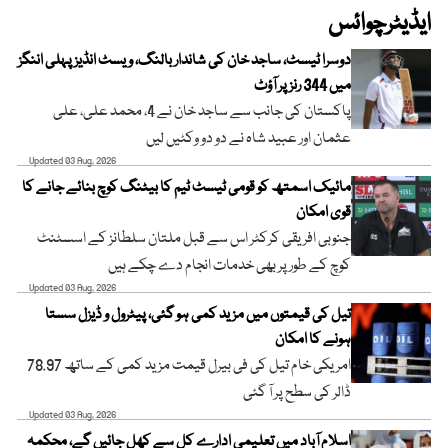
ایڈیٹرچوائس
دوسرا ٹیسٹ، ساجد خان کی شاندار بالنگ، ویسٹ انڈیز پہلی اننگز
میں 344 رنز پر آؤٹ
پاکستان کی جانب سے ساجد خان نے 4، محمد علی، علی
عثمان اور عبید شاہ نے دو دو وکٹیں لیں
Updated 03 Aug, 2026
مائیک اسمتھ کو قومی ٹیسٹ ٹیم کا بیٹنگ کوچ بنائے جانے کا
قوی امکان
جنوبی افریقی کرکٹر اس سے قبل ملتان سلطانز کے اسسٹنٹ
کوچ کے طور پر بھی خدمات انجام دے چکے ہیں
Updated 03 Aug, 2026
تیل کی قیمتوں میں مزید کمی ہو گئی، پیٹرول و ڈیزل سستا
ہونے کا امکان
امریکی خام تیل کی فی بیرل قیمت مزید کمی کے ساتھ 78.97
ڈالر کی سطح پر آ گئی
Updated 03 Aug, 2026
اسلام آباد میں تعلیمی ادارے کل سے کھل جائیں گے، محکمہ