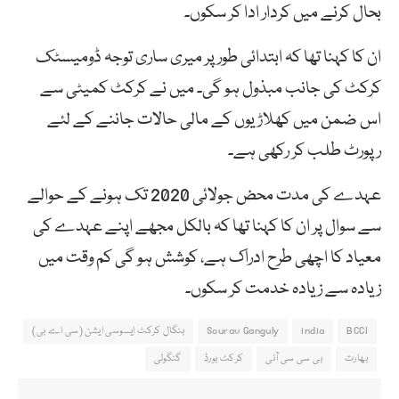
بحال کرنے میں کردار ادا کر سکوں۔
ان کا کہنا تھا کہ ابتدائی طور پر میری ساری توجہ ڈومیسٹک
کرکٹ کی جانب مبذول ہو گی۔ میں نے کرکٹ کمیٹی سے
اس ضمن میں کھلاڑیوں کے مالی حالات جاننے کے لئے
رپورٹ طلب کر رکھی ہے۔
عہدے کی مدت محض جولائی 2020 تک ہونے کے حوالے
سے سوال پر ان کا کہنا تھا کہ بالکل مجھے اپنے عہدے کی
معیاد کا اچھی طرح ادراک ہے، کوشش ہو گی کم وقت میں
زیادہ سے زیادہ خدمت کر سکوں۔
BCCI
india
Sourav Ganguly
بنگال کرکٹ ایسوسی ایشن (سی اے بی)
بھارت
بی سی سی آئی
کرکٹ بورڈ
گنگولی