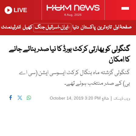
LIVE
6 Aug, 2026
صفحۂ اول
تازہ ترین
پاکستان
دنیا
ایران-اسرائیل جنگ
کھیل
انٹرٹینمنٹ
گنگولی کو بھارتی کرکٹ بورڈ کا نیا صدر بنائے جانے
کا امکان
گنگولی گزشتہ ماہ بنگال کرکٹ ایسوسی ایشن (سی اے
بی) کے صدر منتخب ہوئے تھے۔
|
شائع
October 14, 2019 3:20 PM
ویب ڈیسک