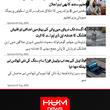
تعلیم سندھ کا بھی اہم اعلان
ہفتے میں 6 روز تدریس کا اطلاق صرف سرکاری اسکولوں پر ہوگا،
صوبائی وزیر تعلیم
Updated 02 Aug, 2026
4 اگست تک دریاؤں میں پانی کے بہاؤ میں اضافے اور فلیش
فلڈنگ کا خدشہ، این ڈی ایم اے کا الرٹ
راولپنڈی، جہلم، گوجرانوالہ سمیت نشیبی شہری علاقوں میں اربن
فلڈنگ اور بارش کا پانی جمع ہونے کا خدشہ ہے
Updated 02 Aug, 2026
فولڈ ایبل کے بعد اب رولیبل فون؟ سام سنگ کی نئی ڈیوائس نے
تہلکہ مچا دیا
سب سے زیادہ توجہ زیڈ نائن کوڈ نیم والی ڈیوائس نے حاصل کی
ہے
Updated 01 Aug, 2026