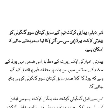
نئی دہلی: بھارتی کرکٹ ٹیم کے سابق کپتان سورو گنگولی کو
بھارتی کرکٹ بورڈ (بی سی سی آئی) کا نیا صدر بنائے جانے کا
امکان ہے۔
بھارتی اخبار کی ایک رپورٹ کے مطابق اس ضمن میں بورڈ کے
حکام کے اجلاس میں اس بات پر متفقہ طور پر اتفاق کیا گیا
ہے کہ بورڈ کا اگلا صدر سابق کپتان سورو گنگولی کو ہی بنایا
جائے گا۔
اس سے قبل گنگولی گزشتہ ماہ بنگال کرکٹ ایسوسی ایشن
(سی اے بی) کے صدر منتخب ہوئے تھے، تاہم بھارتی کرکٹ