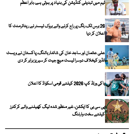
ٹیم میں تبدیلی کنڈیشن کی بنیاد پر ہوتی ہے، بابر اعظم
26 برس تک رنگ پر راج کرنے والے بروک لیسنر نے ریٹائرمنٹ کا
اعلان کر دیا
علی عثمان اور ساجد خان کی شاندار بالنگ، پاکستان نے ویسٹ
انڈیز کیخلاف دوسرا ٹیسٹ میچ جیت کر سیریز برابر کر دی
ہاکی ورلڈ کپ 2026 کیلئے قومی اسکواڈ کا اعلان
پی سی بی کا ایکشن، غیر منظور شدہ لیگ کھیلنے والے کرکٹرز
کیلئے سخت وارننگ