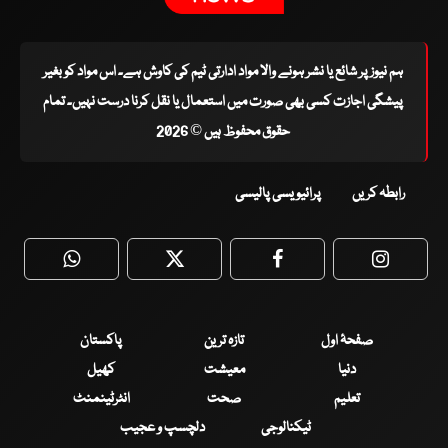
ہم نیوز پر شائع یا نشر ہونے والا مواد ادارتی ٹیم کی کاوش ہے۔ اس مواد کو بغیر
پیشگی اجازت کسی بھی صورت میں استعمال یا نقل کرنا درست نہیں۔ تمام
حقوق محفوظ ہیں © 2026
رابطہ کریں
پرائیویسی پالیسی
WhatsApp
Twitter
Facebook
Faceboo
صفحۂ اول
تازہ ترین
پاکستان
دنیا
معیشت
کھیل
تعلیم
صحت
انٹرٹینمنٹ
ٹیکنالوجی
دلچسپ و عجیب