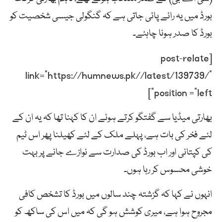
بورڈ میں یہ رائے پائی جاتی ہے کہ گنگولی جیسی شخصیت کو
بورڈ کا صدر ہونا چاہئے۔
[post-relate
link=”https://humnews.pk//latest/139739/”
position =”left”]
بھارتی میڈیا سے گفتگو کرتے ہوئے ان کا کہنا تھا کہ یہ ان کے
لئے فخر کی بات ہے، پہلے ملک کے لئے کھیلنا پھر اس ٹیم
کی کپتانی اور اب بورڈ کی صدارت سے نوازے جانے پر بہت
خوشی محسوس کر رہا ہوں۔
انہوں نے کہا کہ گزشتہ چند سالوں میں بورڈ کا تشخص کافی
مجروح ہوا ہے، میری کوشش ہو گی کہ میں اس کی ساکھ کو