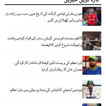
تازہ ترین خبریں
جوس بٹلر ٹی ٹوئنٹی کرکٹ کی تاریخ میں سب سے زیادہ رنز
بنانے والے کھلاڑی بن گئے
لاانفورسمنٹ انویسٹی گیشن سنٹر کے قیام کیلئے پائلٹ
پراجیکٹ شروع کرنے کا فیصلہ
بابر اعظم کی ویسٹ انڈیز کیخلاف شاندار کارکردگی ،
عمران خان کا ریکارڈ برابر کر دیا
ٹیم میں تبدیلی کنڈیشن کی بنیاد پر ہوتی ہے، بابر اعظم