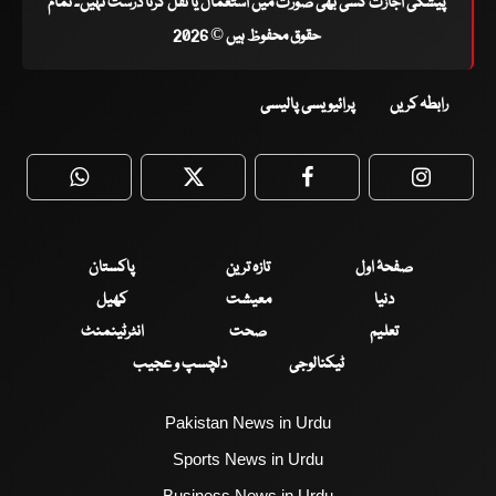
پیشگی اجازت کسی بھی صورت میں استعمال یا نقل کرنا درست نہیں۔ تمام
حقوق محفوظ ہیں © 2026
رابطہ کریں
پرائیویسی پالیسی
WhatsApp
Twitter
Facebook
Faceboo
صفحۂ اول
تازہ ترین
پاکستان
دنیا
معیشت
کھیل
تعلیم
صحت
انٹرٹینمنٹ
ٹیکنالوجی
دلچسپ و عجیب
Pakistan News in Urdu
Sports News in Urdu
Business News in Urdu