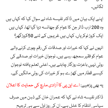
لگائیں۔
اپنے ایک بیان میں ڈاکٹر نفیسہ شاہ نے سوال کیا کہ کہاں ہیں
وہ 200 ارب ڈالر جن کا عوام کو جھانسہ دیا گیا تھا، کہاں ہیں
ایک کروڑ نوکریاں، کہاں ہیں غریبوں کے لئے 50کروڑگھر؟
انہوں نے کہا کہ خیرات اور صدقات کی رقم چوری کرنے والے
عوام کو فقیر سمجھ رہے ہیں۔ نوجوان خیرات اور صدقے کی
روٹی نہیں باعزت روزگار چاہتے ہیں۔ اعلی تعلم یافتہ نوجوان
کیسے قطار میں کھڑے ہو کر خیرات کی روٹی مانگیں گے۔
یہ بھی پڑھیے:
اے این پی کا آزادی مارچ کی حمایت کا اعلان
ڈاکٹر نفیسہ شاہ نے کہا کہ عمران خان کے ذہن میں صرف
سیاسی انتقام کا خلل ہے۔ ان کی روز اول سے ہی ترجیح