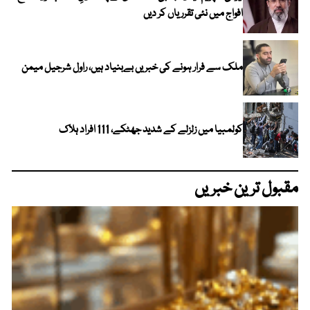
افواج میں نئی تقرریاں کر دیں
ملک سے فرار ہونے کی خبریں بےبنیاد ہیں، راول شرجیل میمن
کولمبیا میں زلزلے کے شدید جھٹکے، 111 افراد ہلاک
مقبول ترین خبریں