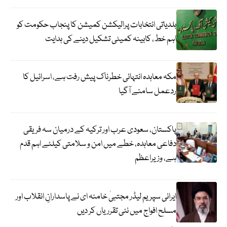
بلدیاتی انتخابات پرالیکشن کمیشن کا پنجاب حکومت کو
اہم خط، کابینہ کمیٹی تشکیل دینے کی ہدایت
مکہ معاہدہ انتہائی خطرناک پیش رفت ہے، اسرائیل کا
ردعمل سامنے آگیا
پاکستان، سعودی عرب اور ترکیہ کے درمیان سہ فریقی
دفاعی معاہدہ، خطے میں امن و سلامتی کیلئے اہم قدم
ہے، وزیراعظم
ایرانی سپریم لیڈر مجتبیٰ خامنہ ای نے پاسدارانِ انقلاب اور
مسلح افواج میں نئی تقرریاں کر دیں