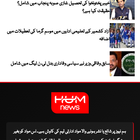
خیبر پختونخوا کی تحصیل غازی صوبہ پنجاب میں شامل؟
حقیقت کیا ہے؟
آزاد کشمیر کے تعلیمی اداروں میں موسم گرما کی تعطیلات میں
اضافہ
سابق وفاقی وزیر نے سیاسی وفاداری بدل لی، ن لیگ میں شامل
ہم نیوز پر شائع یا نشر ہونے والا مواد ادارتی ٹیم کی کاوش ہے۔ اس مواد کو بغیر