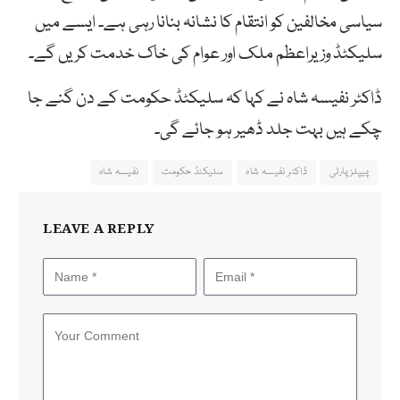
سیاسی مخالفین کو انتقام کا نشانہ بنانا رہی ہے۔ ایسے میں
سلیکٹڈ وزیراعظم ملک اور عوام کی خاک خدمت کریں گے۔
ڈاکٹر نفیسہ شاہ نے کہا کہ سلیکٹڈ حکومت کے دن گنے جا
چکے ہیں بہت جلد ڈھیر ہو جائے گی۔
پیپلزپارٹی
ڈاکٹر نفیسہ شاہ
سلیکٹڈ حکومت
نفیسہ شاہ
LEAVE A REPLY