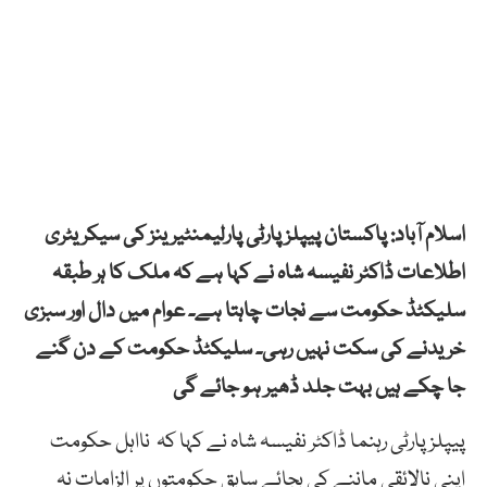
اسلام آباد: پاکستان پیپلز پارٹی پارلیمنٹیرینز کی سیکریٹری
اطلاعات ڈاکٹر نفیسہ شاہ نے کہا ہے کہ ملک کا ہر طبقہ
سلیکٹڈ حکومت سے نجات چاہتا ہے۔ عوام میں دال اور سبزی
خریدنے کی سکت نہیں رہی۔ سلیکٹڈ حکومت کے دن گنے
جا چکے ہیں بہت جلد ڈھیر ہو جائے گی
پیپلزپارٹی رہنما ڈاکٹر نفیسہ شاہ نے کہا کہ نااہل حکومت
اپنی نالائقی ماننے کی بجائے سابق حکومتوں پر الزامات نہ