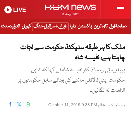
LIVE
11 Aug, 2026
صفحۂ اول
تازہ ترین
پاکستان
دنیا
ایران-اسرائیل جنگ
کھیل
انٹرٹینمنٹ
ملک کا ہر طبقہ سلیکٹڈ حکومت سے نجات
چاہتا ہے، نفیسہ شاہ
پیپلزپارٹی رہنما ڈاکٹر نفیسہ شاہ نے کہا کہ نااہل
حکومت اپنی نالائقی ماننے کی بجائے سابق حکومتوں پر
الزامات نہ لگائیں۔
|
شائع
October 11, 2019 9:33 PM
ویب ڈیسک