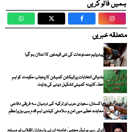
ہمیں فالو کریں
WhatsApp
Twitter
Facebook
Faceboo
متعلقہ خبریں
پیٹرولیم مصنوعات کی نئی قیمتوں کا اعلان ہو گیا
بلدیاتی انتخابات پرالیکشن کمیشن کا پنجاب حکومت کو اہم
خط، کابینہ کمیٹی تشکیل دینے کی ہدایت
پاکستان، سعودی عرب اور ترکیہ کے درمیان سہ فریقی دفاعی
معاہدہ، خطے میں امن و سلامتی کیلئے اہم قدم ہے، وزیراعظم
ایرانی سپریم لیڈر مجتبیٰ خامنہ ای نے پاسدارانِ انقلاب اور مسلح