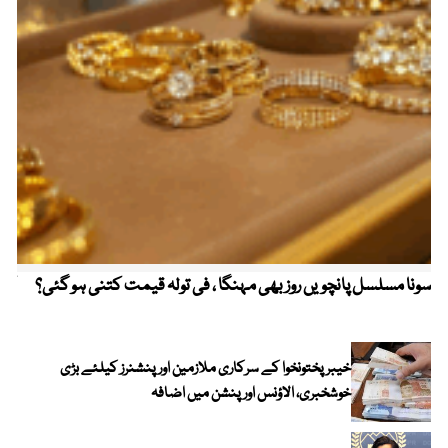
سونا مسلسل پانچویں روز بھی مہنگا ، فی تولہ قیمت کتنی ہو گئی؟
کولم
خیبرپختونخوا کے سرکاری ملازمین اور پنشنرز کیلئے بڑی
خوشخبری، الاؤنس اور پنشن میں اضافہ