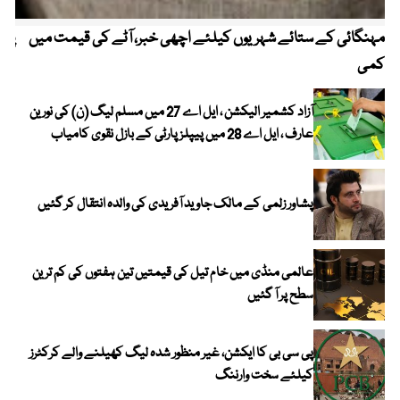
مہنگائی کے ستائے شہریوں کیلئے اچھی خبر، آٹے کی قیمت میں
پیٹ
کمی
آزاد کشمیر الیکشن ، ایل اے 27 میں مسلم لیگ (ن) کی نورین
عارف ، ایل اے 28 میں پیپلز پارٹی کے بازل نقوی کامیاب
پشاور زلمی کے مالک جاوید آفریدی کی والدہ انتقال کر گئیں
عالمی منڈی میں خام تیل کی قیمتیں تین ہفتوں کی کم ترین
سطح پر آ گئیں
پی سی بی کا ایکشن، غیر منظور شدہ لیگ کھیلنے والے کرکٹرز
کیلئے سخت وارننگ