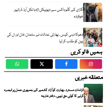
گاڑی کے گلَو باکس سے دیوہیکل اژدہا نکل آیا، ڈرائیور
خوفزدہ
دھوکا دہی کیس ، بھارتی عدالت نے سلمان خان اور ان کی
بہن کو طلب کر لیا
ہمیں فالو کریں
WhatsApp
Twitter
Facebook
Faceboo
متعلقہ خبریں
الزامات مسترد ، بھارت کو آزاد کشمیر کے جمہوری عمل پر تبصرہ
کرنے کا کوئی حق نہیں ، دفتر خارجہ