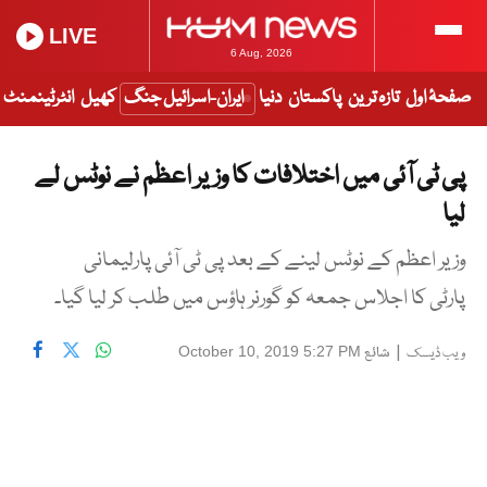
LIVE
6 Aug, 2026
صفحۂ اول
تازہ ترین
پاکستان
دنیا
ایران-اسرائیل جنگ
کھیل
انٹرٹینمنٹ
پی ٹی آئی میں اختلافات کا وزیر اعظم نے نوٹس لے
لیا
وزیر اعظم کے نوٹس لینے کے بعد پی ٹی آئی پارلیمانی
پارٹی کا اجلاس جمعہ کو گورنر ہاؤس میں طلب کر لیا گیا۔
|
شائع
October 10, 2019 5:27 PM
ویب ڈیسک