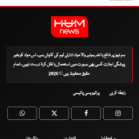
ہم نیوز پر شائع یا نشر ہونے والا مواد ادارتی ٹیم کی کاوش ہے۔ اس مواد کو بغیر
پیشگی اجازت کسی بھی صورت میں استعمال یا نقل کرنا درست نہیں۔ تمام
حقوق محفوظ ہیں © 2026
رابطہ کریں
پرائیویسی پالیسی
WhatsApp
Twitter
Facebook
Faceboo
صفحۂ اول
تازہ ترین
پاکستان