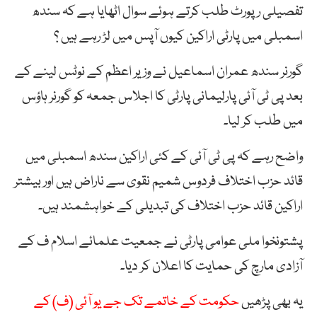
تفصیلی رپورٹ طلب کرتے ہوئے سوال اٹھایا ہے کہ سندھ
اسمبلی میں پارٹی اراکین کیوں آپس میں لڑ رہے ہیں ؟
گورنر سندھ عمران اسماعیل نے وزیر اعظم کے نوٹس لینے کے
بعد پی ٹی آئی پارلیمانی پارٹی کا اجلاس جمعہ کو گورنر ہاؤس
میں طلب کر لیا۔
واضح رہے کہ پی ٹی آئی کے کئی اراکین سندھ اسمبلی میں
قائد حزب اختلاف فردوس شمیم نقوی سے ناراض ہیں اور بیشتر
اراکین قائد حزب اختلاف کی تبدیلی کے خواہشمند ہیں۔
پشتونخوا ملی عوامی پارٹی نے جمعیت علمائے اسلام ف کے
آزادی مارچ کی حمایت کا اعلان کر دیا۔
یہ بھی پڑھیں
حکومت کے خاتمے تک جے یو آئی (ف) کے