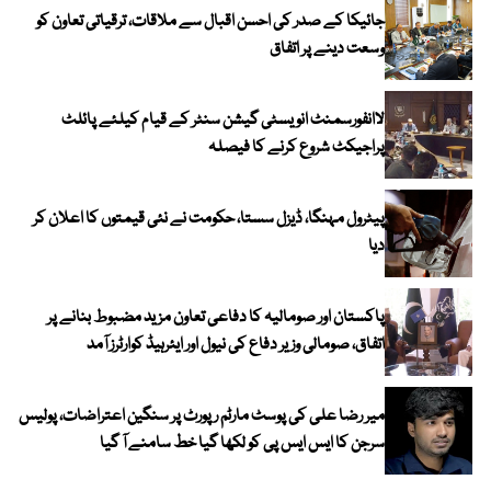
جائیکا کے صدر کی احسن اقبال سے ملاقات، ترقیاتی تعاون کو
وسعت دینے پر اتفاق
لاانفورسمنٹ انویسٹی گیشن سنٹر کے قیام کیلئے پائلٹ
پراجیکٹ شروع کرنے کا فیصلہ
پیٹرول مہنگا، ڈیزل سستا، حکومت نے نئی قیمتوں کا اعلان کر
دیا
پاکستان اور صومالیہ کا دفاعی تعاون مزید مضبوط بنانے پر
اتفاق، صومالی وزیر دفاع کی نیول اور ایئرہیڈ کوارٹرز آمد
میر رضا علی کی پوسٹ مارٹم رپورٹ پر سنگین اعتراضات، پولیس
سرجن کا ایس ایس پی کو لکھا گیا خط سامنے آ گیا