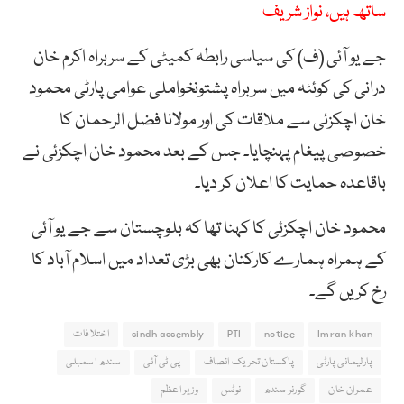
ساتھ ہیں، نواز شریف
جے یو آئی (ف) کی سیاسی رابطہ کمیٹی کے سربراہ اکرم خان
درانی کی کوئٹہ میں سربراہ پشتونخواملی عوامی پارٹی محمود
خان اچکزئی سے ملاقات کی اور مولانا فضل الرحمان کا
خصوصی پیغام پہنچایا۔ جس کے بعد محمود خان اچکزئی نے
باقاعدہ حمایت کا اعلان کر دیا۔
محمود خان اچکزئی کا کہنا تھا کہ بلوچستان سے جے یو آئی
کے ہمراہ ہمارے کارکنان بھی بڑی تعداد میں اسلام آباد کا
رخ کریں گے۔
Imran khan
notice
PTI
sindh assembly
اختلافات
پارلیمانی پارٹی
پاکستان تحریک انصاف
پی ٹی آئی
سندھ اسمبلی
عمران خان
گورنر سندھ
نوٹس
وزیر اعظم