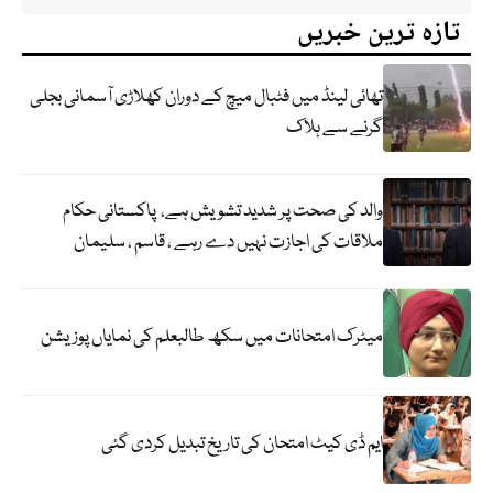
تازہ ترین خبریں
تھائی لینڈ میں فٹبال میچ کے دوران کھلاڑی آسمانی بجلی
گرنے سے ہلاک
والد کی صحت پر شدید تشویش ہے، پاکستانی حکام
ملاقات کی اجازت نہیں دے رہے ، قاسم ، سلیمان
میٹرک امتحانات میں سکھ طالبعلم کی نمایاں پوزیشن
ایم ڈی کیٹ امتحان کی تاریخ تبدیل کردی گئی