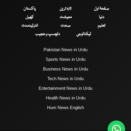
صفحۂ اول
تازہ ترین
پاکستان
دنیا
معیشت
کھیل
تعلیم
صحت
انٹرٹینمنٹ
ٹیکنالوجی
دلچسپ و عجیب
Pakistan News in Urdu
Sports News in Urdu
Business News in Urdu
Tech News in Urdu
Entertainment News in Urdu
Health News in Urdu
Hum News English