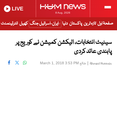
LIVE
8 Aug, 2026
صفحۂ اول
تازہ ترین
پاکستان
دنیا
ایران-اسرائیل جنگ
کھیل
انٹرٹینمنٹ
سینیٹ انتخابات، الیکشن کمیشن نے کوریج پر
پابندی عائد کردی
|
شائع
March 1, 2018 3:53 PM
Ahmed Hussain