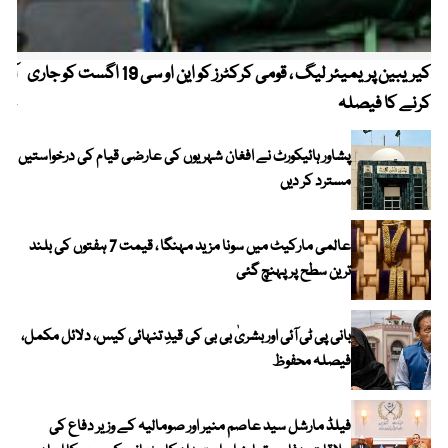
کیریبین پریمیئر لیگ ، قومی کرکٹرز کو این او سی 19 اگست کو جاری
آز
کرنے کا فیصلہ
چھی
پشاور ہائیکورٹ نے افغان شہریوں کی عارضی قیام کی درخواستیں
مسترد کر دیں
عالمی مارکیٹ میں سونا مزید مہنگا ، قیمت 7 ہفتوں کی بلند
ترین سطح پر پہنچ گئی
بانی پی ٹی آئی اور بشریٰ بی بی کی قیدِ تنہائی کیس، دلائل مکمل،
فیصلہ محفوظ
فیلڈ مارشل سید عاصم منیر اور صومالیہ کے وزیر دفاع کی