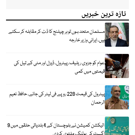
تازہ ترین خبریں
مسلمان متحد ہوں تو ہر چیلنج کا ڈٹ کر مقابلہ کر سکتے
ہیں، ایرانی وزیر خارجہ
عوام کو جزوی ریلیف، پیٹرول، ڈیزل اور مٹی کے تیل کی
قیمتوں میں کمی
پیٹرول کی قیمت 228 روپے فی لیٹر کی جائے، حافظ نعیم
الرحمان
الیکشن کمیشن نے بلوچستان کے 4 بلدیاتی حلقوں میں 9
اگست کی پولنگ ملتوی کردی