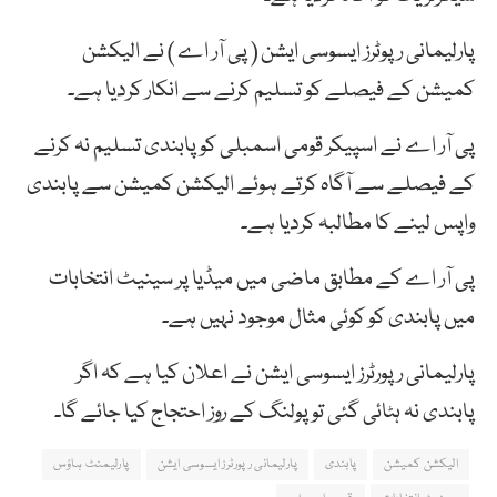
پارلیمانی رپوٹرز ایسوسی ایشن ( پی آر اے ) نے الیکشن
کمیشن کے فیصلے کو تسلیم کرنے سے انکار کردیا ہے۔
پی آر اے نے اسپیکر قومی اسمبلی کو پابندی تسلیم نہ کرنے
کے فیصلے سے آگاہ کرتے ہوئے الیکشن کمیشن سے پابندی
واپس لینے کا مطالبہ کردیا ہے۔
پی آر اے کے مطابق ماضی میں میڈیا پر سینیٹ انتخابات
میں پابندی کو کوئی مثال موجود نہیں ہے۔
پارلیمانی رپورٹرز ایسوسی ایشن نے اعلان کیا ہے کہ اگر
پابندی نہ ہٹائی گئی تو پولنگ کے روز احتجاج کیا جائے گا۔
الیکشن کمیشن
پابندی
پارلیمانی رپورٹرز ایسوسی ایشن
پارلیمنٹ ہاؤس