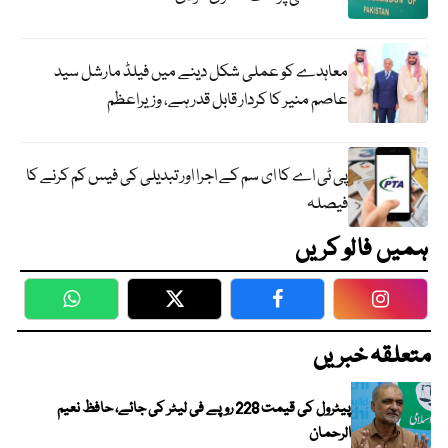
معاہدے کو عملی شکل دینے میں فیلڈ مارشل سید
عاصم منیر کا کردار قابل قدر ہے، وزیراعظم
پی ٹی اے کا ای سم کے اجرا اور تبدیلی کی فیس کم کرنے کا
فیصلہ
ہمیں فالو کریں
WhatsApp
Twitter
Facebook
Faceboo
متعلقہ خبریں
پیٹرول کی قیمت 228 روپے فی لیٹر کی جائے، حافظ نعیم
الرحمان