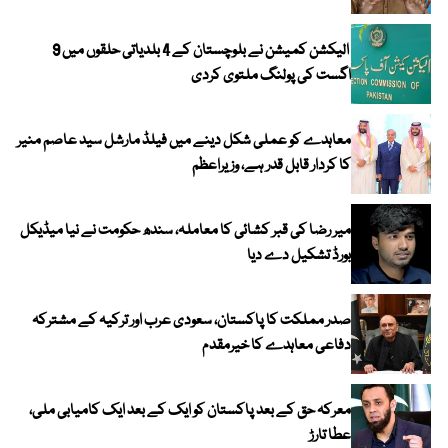
الیکشن کمیشن نے بلوچستان کے 4 بلدیاتی حلقوں میں 9
اگست کی پولنگ ملتوی کردی
معاہدے کو عملی شکل دینے میں فیلڈ مارشل سید عاصم منیر
کا کردار قابل قدر ہے، وزیراعظم
میر رضا کی قبر کشائی کا معاملہ، سندھ حکومت نے نیا میڈیکل
بورڈ تشکیل دے دیا
صدر مملکت کا پاکستان، سعودی عرب اور ترکیہ کے مشترکہ
دفاعی معاہدے کا خیرمقدم
معرکہ حق کے بعد پاکستان کو ایک کے بعد ایک کامیابی ملی،
عطا تارڑ