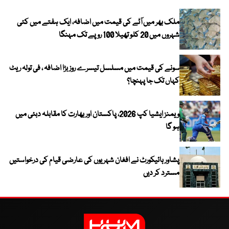
ملک بھر میں آٹے کی قیمت میں اضافہ، ایک ہفتے میں کئی
شہروں میں 20 کلو تھیلا 100 روپے تک مہنگا
سونے کی قیمت میں مسلسل تیسرے روز بڑا اضافہ ، فی تولہ ریٹ
کہاں تک جا پہنچا؟
ویمنز ایشیا کپ 2026، پاکستان اور بھارت کا مقابلہ دبئی میں
ہو گا
پشاور ہائیکورٹ نے افغان شہریوں کی عارضی قیام کی درخواستیں
مسترد کر دیں