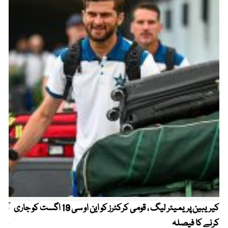
کیریبین پریمیئر لیگ ، قومی کرکٹرز کو این او سی 19 اگست کو جاری
آز
کرنے کا فیصلہ
چھی