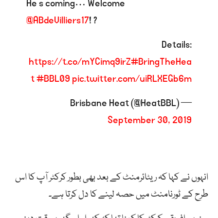
He’s coming… Welcome
@ABdeVilliers17
! ?
Details:
https://t.co/mYCimq9irZ
#BringTheHea
t
#BBL09
pic.twitter.com/uiRLXEGb6m
— Brisbane Heat (@HeatBBL)
September 30, 2019
انہوں نے کہا کہ ریٹائرمنٹ کے بعد بھی بطور کرکٹر آپ کا اس
طرح کے ٹورنامنٹ میں حصہ لینے کا دل کرتا ہے۔