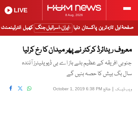
LIVE
8 Aug, 2026
صفحۂ اول
تازہ ترین
پاکستان
دنیا
ایران-اسرائیل جنگ
کھیل
انٹرٹینمنٹ
معروف ریٹائرڈ کرکٹر نے پھر میدان کا رخ کرلیا
جنوبی افریقہ کے عظیم بلے باز اے بی ڈیویلیئرز آئندہ
سال بگ بیش کا حصہ بنیں گے
|
شائع
October 1, 2019 6:38 PM
ویب ڈیسک