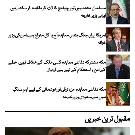
مسلمان متحد ہوں تو ہر چیلنج کا ڈٹ کر مقابلہ کر سکتے ہیں،
ایرانی وزیر خارجہ
امریکا ایران جنگ بندی معاہدہ آج یا کل متوقع ہے، امریکی وزیر
خزانہ
مکہ مشترکہ دفاعی معاہدہ کسی ملک کے خلاف نہیں، خطے
کے امن و استحکام کے لیے ہے، اردوان
مکہ دفاعی معاہدہ امن، ترقی اور خوشحالی کے لیے اہم سنگِ
میل ہے،سعودی وزیر خارجہ
مقبول ترین خبریں