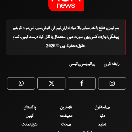
ہم نیوز پر شائع یا نشر ہونے والا مواد ادارتی ٹیم کی کاوش ہے۔ اس مواد کو بغیر
پیشگی اجازت کسی بھی صورت میں استعمال یا نقل کرنا درست نہیں۔ تمام
حقوق محفوظ ہیں © 2026
رابطہ کریں
پرائیویسی پالیسی
WhatsApp
Twitter
Facebook
Faceboo
صفحۂ اول
تازہ ترین
پاکستان
دنیا
معیشت
کھیل
تعلیم
صحت
انٹرٹینمنٹ