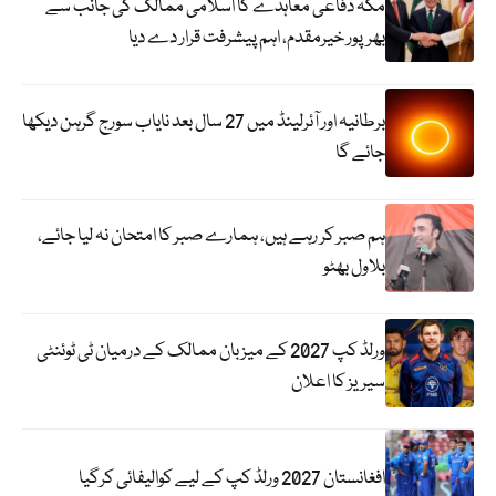
مکہ دفاعی معاہدے کا اسلامی ممالک کی جانب سے
بھرپور خیرمقدم، اہم پیشرفت قرار دے دیا
برطانیہ اور آئرلینڈ میں 27 سال بعد نایاب سورج گرہن دیکھا
جائے گا
ہم صبر کر رہے ہیں، ہمارے صبر کا امتحان نہ لیا جائے،
بلاول بھٹو
ورلڈ کپ 2027 کے میزبان ممالک کے درمیان ٹی ٹوئنٹی
سیریز کا اعلان
افغانستان 2027 ورلڈ کپ کے لیے کوالیفائی کرگیا