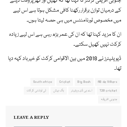
جنوبی افریقی کرکٹر کا کہنا تھا کہ کھیل اور گھر پر وقت دینے
کے درمیان توازن برقرار رکھنا کافی مشکل ہوتا ہے اس لیے
میں مخصوص ٹورنامنٹس میں ہی حصہ لیتا ہوں۔
ان کا مزید کہنا تھا کہ ان کی عمر بڑھ رہی ہے اس لیے زیادہ
کرکٹ نہیں کھیل سکتے۔
ڈیویلیئرز نے 2018 میں بین الاقوامی کرکٹ کو خیرباد کہہ دیا
تھا۔
South africa
Cricket
Big Bash
AB de Villiers
T20 cricket
اے بی ڈی ویلیئر
بگ بیش
ٹی ٹوئنٹی کرکٹ
جنوبی افریقہ
LEAVE A REPLY