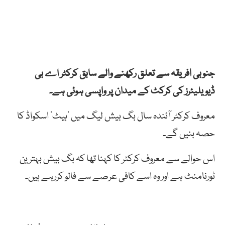
جنوبی افریقہ سے تعلق رکھنے والے سابق کرکٹر اے بی
ڈیویلیئرز کی کرکٹ کے میدان پر واپسی ہوئی ہے۔
معروف کرکٹر آئندہ سال بگ بیش لیگ میں ’ہیٹ‘ اسکواڈ کا
حصہ بنیں گے۔
اس حوالے سے معروف کرکٹر کا کہنا تھا کہ بگ بیش بہترین
ٹورنامنٹ ہے اور وہ اسے کافی عرصے سے فالو کررہے ہیں۔