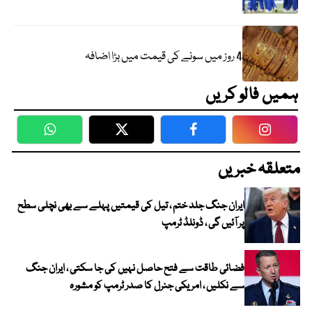
4 روز میں سونے کی قیمت میں بڑا اضافہ
ہمیں فالو کریں
WhatsApp
Twitter
Facebook
Faceboo
متعلقہ خبریں
ایران جنگ جلد ختم ، تیل کی قیمتیں پہلے سے بھی نچلی سطح
پر آئیں گی ، ڈونلڈ ٹرمپ
فضائی طاقت سے فتح حاصل نہیں کی جا سکتی ، ایران جنگ
سے نکلیں ، امریکی جنرل کا صدر ٹرمپ کو مشورہ