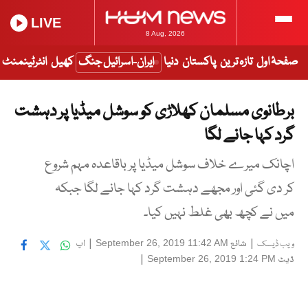
LIVE
8 Aug, 2026
صفحۂ اول
تازہ ترین
پاکستان
دنیا
ایران-اسرائیل جنگ
کھیل
انٹرٹینمنٹ
برطانوی مسلمان کھلاڑی کو سوشل میڈیا پر دہشت
گرد کہا جانے لگا
اچانک میرے خلاف سوشل میڈیا پر باقاعدہ مہم شروع
کر دی گئی اور مجھے دہشت گرد کہا جانے لگا جبکہ
میں نے کچھ بھی غلط نہیں کیا۔
|
شائع
|
اپ
September 26, 2019 11:42 AM
ویب ڈیسک
ڈیٹ
|
September 26, 2019 1:24 PM