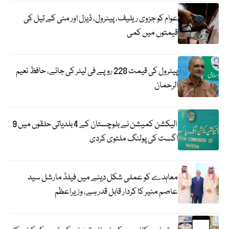
عوام کو جزوی ریلیف، پیٹرول، ڈیزل اور مٹی کے تیل کی
قیمتوں میں کمی
پیٹرول کی قیمت 228 روپے فی لیٹر کی جائے، حافظ نعیم
الرحمان
الیکشن کمیشن نے بلوچستان کے 4 بلدیاتی حلقوں میں 9
اگست کی پولنگ ملتوی کردی
معاہدے کو عملی شکل دینے میں فیلڈ مارشل سید
عاصم منیر کا کردار قابل قدر ہے، وزیراعظم