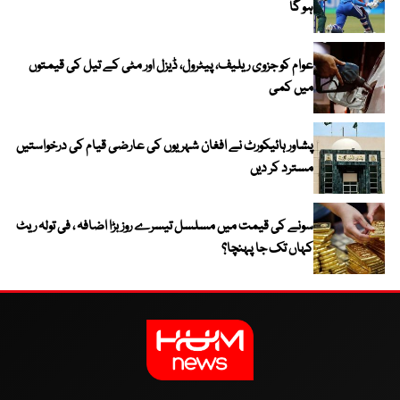
ہو گا
عوام کو جزوی ریلیف، پیٹرول، ڈیزل اور مٹی کے تیل کی قیمتوں
میں کمی
پشاور ہائیکورٹ نے افغان شہریوں کی عارضی قیام کی درخواستیں
مسترد کر دیں
سونے کی قیمت میں مسلسل تیسرے روز بڑا اضافہ ، فی تولہ ریٹ
کہاں تک جا پہنچا؟