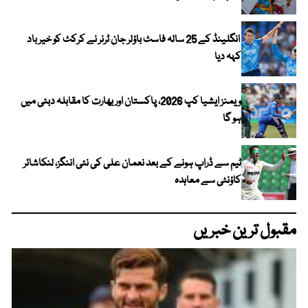
انگلینڈ کے 25 سالہ فاسٹ باؤلر جان ٹرنر نے کرکٹ کو خیر باد
کہہ دیا
ویمنز ایشیا کپ 2026، پاکستان اور بھارت کا مقابلہ دبئی میں
ہو گا
ٹیم سے ڈراپ ہونے کے بعد نعمان علی کی نئی اننگز، لنکاشائر
کاؤنٹی سے معاہدہ
مقبول ترین خبریں