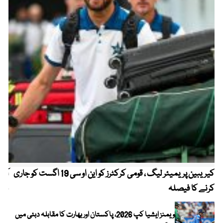
کیریبین پریمیئر لیگ ، قومی کرکٹرز کو این او سی 19 اگست کو جاری
آز
کرنے کا فیصلہ
چھی
ویمنز ایشیا کپ 2026، پاکستان اور بھارت کا مقابلہ دبئی میں