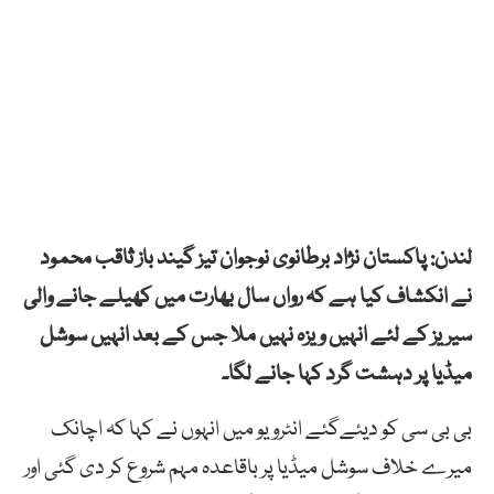
لندن: پاکستان نژاد برطانوی نوجوان تیز گیند باز ثاقب محمود
نے انکشاف کیا ہے کہ رواں سال بھارت میں کھیلے جانے والی
سیریز کے لئے انہیں ویزہ نہیں ملا جس کے بعد انہیں سوشل
میڈیا پر دہشت گرد کہا جانے لگا۔
بی بی سی کو دیئےگئے انٹرویو میں انہوں نے کہا کہ اچانک
میرے خلاف سوشل میڈیا پر باقاعدہ مہم شروع کر دی گئی اور