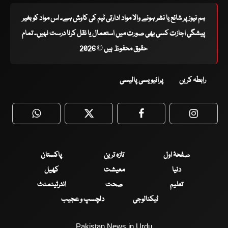
ہم نیوز پر شائع یا نشر ہونے والا مواد ادارتی ٹیم کی کاوش ہے۔ اس مواد کو بغیر
پیشگی اجازت کسی بھی صورت میں استعمال یا نقل کرنا درست نہیں۔ تمام
حقوق محفوظ ہیں © 2026
رابطہ کریں
پرائیویسی پالیسی
WhatsApp
Twitter
Facebook
Faceboo
صفحۂ اول
تازہ ترین
پاکستان
دنیا
معیشت
کھیل
تعلیم
صحت
انٹرٹینمنٹ
ٹیکنالوجی
دلچسپ و عجیب
Pakistan News in Urdu