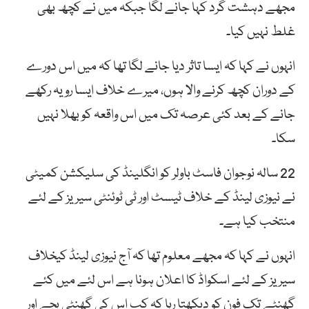
مجھے دہشت گرد کہا جانے لگا جبکہ میں نے کچھ بھی
غلط نہیں کیا۔
انہوں نے کہا کہ ایسا تاثر دیا جانے لگا تھا کہ میں اس دورے
کے دوران کچھ کرنے والا ہوں، میرے خلاف ایسا رویہ رکھے
جانے کے بعد کئی عرصہ تک میں اس واقعہ کو بھلا نہیں
سکا۔
22 سالہ نوجوان فاسٹ باولر کو انگلینڈ کی سلیکشن کمیٹی
نے نیوزی لینڈ کے خلاف ٹیسٹ اور ٹی ٹوئنٹی سیریز کے لئے
منتخب کیا ہے۔
انہوں نے کہا کہ مجھے معلوم تھا کہ آج نیوزی لینڈ کیخلاف
سیریز کے لئے اسکواڈ کا اعلان ہونا ہے اس لئے میں کئے
گھنٹے تک فون کو دیکھتا رہا کہ کب اس کی گھنٹی بجے اور