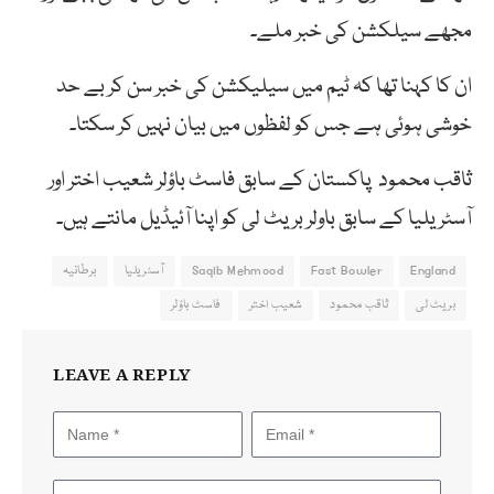
مجھے سیلکشن کی خبر ملے۔
ان کا کہنا تھا کہ ٹیم میں سیلیکشن کی خبر سن کر بے حد
خوشی ہوئی ہے جس کو لفظوں میں بیان نہیں کر سکتا۔
ثاقب محمود پاکستان کے سابق فاسٹ باؤلر شعیب اختر اور
آسٹریلیا کے سابق باولر بریٹ لی کو اپنا آئیڈیل مانتے ہیں۔
England
Fast Bowler
Saqib Mehmood
آسٹریلیا
برطانیہ
بریٹ لی
ثاقب محمود
شعیب اختر
فاسٹ باؤلر
LEAVE A REPLY