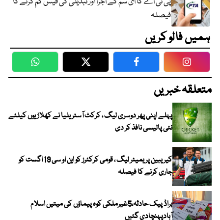
پی ٹی اے کا ای سم کے اجرا اور تبدیلی کی فیس کم کرنے کا
فیصلہ
ہمیں فالو کریں
WhatsApp
Twitter
Facebook
Faceboo
متعلقہ خبریں
پہلے اپنی پھر دوسری لیگ ، کرکٹ آسٹریلیا نے کھلاڑیوں کیلئے
نئی پالیسی نافذ کر دی
کیریبین پریمیئر لیگ ، قومی کرکٹرز کو این او سی 19 اگست کو
جاری کرنے کا فیصلہ
براڈ پیک حادثہ،5غیرملکی کوہ پیماؤں کی میتیں اسلام
آبادپہنچادی گئیں