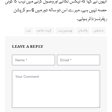
انہوں نے کہا کہ ٹیکس لگانے اور وصول کرنے میں نیب کا کوئی
حصہ نہیں ہے۔ میرے اس دو سالہ دور میں 6 سو کرپشن
ریفرنسز دائر ہوئے۔
بدعنوانی
پاکستان
چیئرمین نیب
کرپٹ عناصر
نیب
LEAVE A REPLY