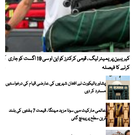
کیریبین پریمیئر لیگ ، قومی کرکٹرز کو این او سی 19 اگست کو جاری
آز
کرنے کا فیصلہ
چھی
پشاور ہائیکورٹ نے افغان شہریوں کی عارضی قیام کی درخواستیں
مسترد کر دیں
عالمی مارکیٹ میں سونا مزید مہنگا ، قیمت 7 ہفتوں کی بلند
ترین سطح پر پہنچ گئی