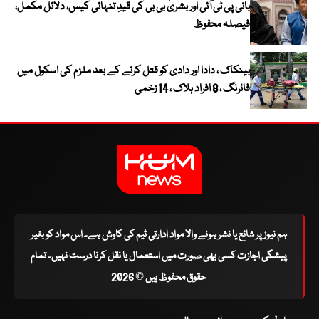
بانی پی ٹی آئی اور بشریٰ بی بی کی قیدِ تنہائی کیس، دلائل مکمل،
فیصلہ محفوظ
بینکاک ، دادا اور دادی کو قتل کرنے کے بعد ملزم کی اسکول میں
فائرنگ ، 8 افراد ہلاک ، 14 زخمی
ہم نیوز پر شائع یا نشر ہونے والا مواد ادارتی ٹیم کی کاوش ہے۔ اس مواد کو بغیر
پیشگی اجازت کسی بھی صورت میں استعمال یا نقل کرنا درست نہیں۔ تمام
حقوق محفوظ ہیں © 2026