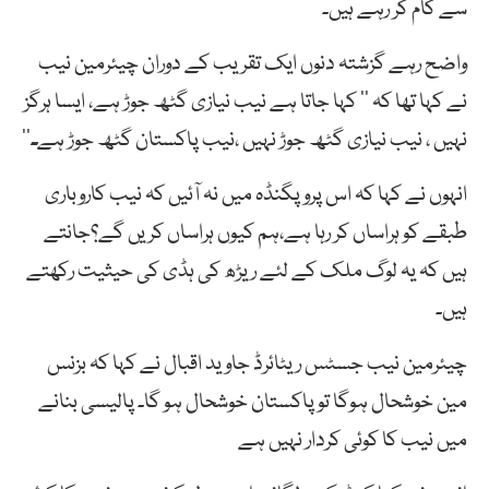
سے کام کر رہے ہیں۔
واضح رہے گزشتہ دنوں ایک تقریب کے دوران چیئرمین نیب
نے کہا تھا کہ ’’ کہا جاتا ہے نیب نیازی گٹھ جوڑ ہے، ایسا ہرگز
نہیں ، نیب نیازی گٹھ جوڑ نہیں ،نیب پاکستان گٹھ جوڑ ہے
۔
‘‘
انہوں نے کہا کہ اس پروپگنڈہ میں نہ آئیں کہ نیب کاروباری
طبقے کو ہراساں کر رہا ہے،ہم کیوں ہراساں کریں گے؟جانتے
ہیں کہ یہ لوگ ملک کے لئے ریڑھ کی ہڈی کی حیثیت رکھتے
ہیں۔
چیئرمین نیب جسٹس ریٹائرڈ جاوید اقبال نے کہا کہ بزنس
مین خوشحال ہوگا تو پاکستان خوشحال ہو گا۔ پالیسی بنانے
میں نیب کا کوئی کردار نہیں ہے