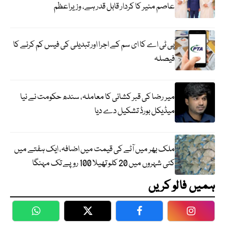
عاصم منیر کا کردار قابل قدر ہے، وزیراعظم
پی ٹی اے کا ای سم کے اجرا اور تبدیلی کی فیس کم کرنے کا
فیصلہ
میر رضا کی قبر کشائی کا معاملہ، سندھ حکومت نے نیا
میڈیکل بورڈ تشکیل دے دیا
ملک بھر میں آٹے کی قیمت میں اضافہ، ایک ہفتے میں
کئی شہروں میں 20 کلو تھیلا 100 روپے تک مہنگا
ہمیں فالو کریں
WhatsApp
Twitter
Facebook
Faceboo