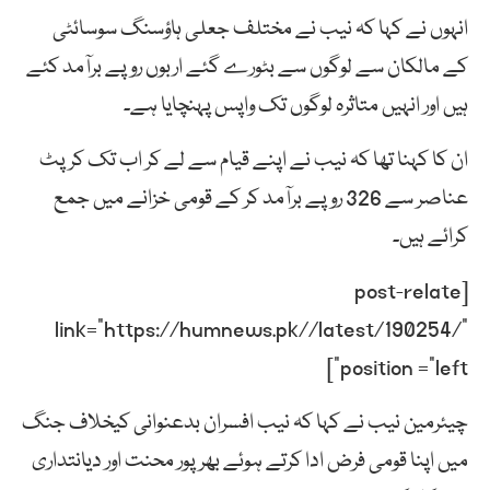
انہوں نے کہا کہ نیب نے مختلف جعلی ہاؤسنگ سوسائٹی
کے مالکان سے لوگوں سے بٹورے گئے اربوں روپے برآمد کئے
ہیں اور انہیں متاثرہ لوگوں تک واپس پہنچایا ہے۔
ان کا کہنا تھا کہ نیب نے اپنے قیام سے لے کر اب تک کرپٹ
عناصر سے 326 روپے برآمد کر کے قومی خزانے میں جمع
کرائے ہیں۔
[post-relate
link=”https://humnews.pk//latest/190254/”
position =”left”]
چیئرمین نیب نے کہا کہ نیب افسران بدعنوانی کیخلاف جنگ
میں اپنا قومی فرض ادا کرتے ہوئے بھرپور محنت اور دیانتداری