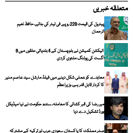
متعلقہ خبریں
پیٹرول کی قیمت 228 روپے فی لیٹر کی جائے، حافظ نعیم
الرحمان
الیکشن کمیشن نے بلوچستان کے 4 بلدیاتی حلقوں میں 9
اگست کی پولنگ ملتوی کردی
معاہدے کو عملی شکل دینے میں فیلڈ مارشل سید عاصم منیر
کا کردار قابل قدر ہے، وزیراعظم
میر رضا کی قبر کشائی کا معاملہ، سندھ حکومت نے نیا میڈیکل
بورڈ تشکیل دے دیا
صدر مملکت کا پاکستان، سعودی عرب اور ترکیہ کے مشترکہ