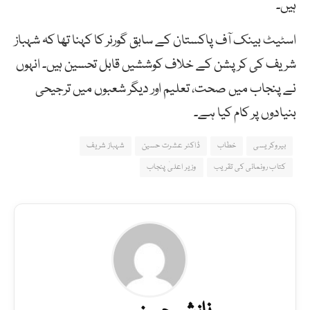
ہیں۔
اسٹیٹ بینک آف پاکستان کے سابق گورنر کا کہنا تھا کہ شہباز
شریف کی کرپشن کے خلاف کوششیں قابل تحسین ہیں۔ انہوں
نے پنجاب میں صحت، تعلیم اور دیگر شعبوں میں ترجیحی
بنیادوں پر کام کیا ہے۔
بیروکریسی
خطاب
ڈاکٹر عشرت حسین
شہباز شریف
کتاب رونمائی کی تقریب
وزیر اعلیٰ پنجاب