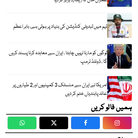
عمران خان کا ریکارڈ برابر کر دیا
ٹیم میں تبدیلی کنڈیشن کی بنیاد پر ہوتی ہے، بابر اعظم
لوگوں کو مارنا نہیں چاہتا ، ایران سے معاہدہ کرنا پسند کروں
گا ، ڈونلڈ ٹرمپ
امریکا نے ایران سے منسلک 3 کمپنیوں اور 2 طیاروں پر
عائد پابندیاں ختم کر دیں
ہمیں فالو کریں
WhatsApp
Twitter
Facebook
Faceboo