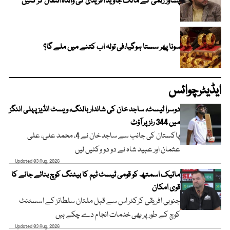
پشاور زلمی کے مالک جاوید آفریدی کی والدہ انتقال کر گئیں
سونا پھر سستا ہوگیا،فی تولہ اب کتنے میں ملے گا؟
ایڈیٹرچوائس
دوسرا ٹیسٹ، ساجد خان کی شاندار بالنگ، ویسٹ انڈیز پہلی اننگز
میں 344 رنز پر آؤٹ
پاکستان کی جانب سے ساجد خان نے 4، محمد علی، علی
عثمان اور عبید شاہ نے دو دو وکٹیں لیں
Updated 03 Aug, 2026
مائیک اسمتھ کو قومی ٹیسٹ ٹیم کا بیٹنگ کوچ بنائے جانے کا
قوی امکان
جنوبی افریقی کرکٹر اس سے قبل ملتان سلطانز کے اسسٹنٹ
کوچ کے طور پر بھی خدمات انجام دے چکے ہیں
Updated 03 Aug, 2026