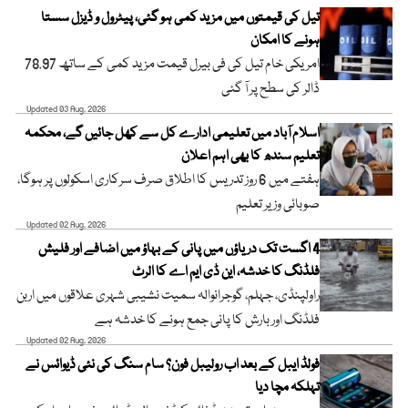
تیل کی قیمتوں میں مزید کمی ہو گئی، پیٹرول و ڈیزل سستا
ہونے کا امکان
امریکی خام تیل کی فی بیرل قیمت مزید کمی کے ساتھ 78.97
ڈالر کی سطح پر آ گئی
Updated 03 Aug, 2026
اسلام آباد میں تعلیمی ادارے کل سے کھل جائیں گے، محکمہ
تعلیم سندھ کا بھی اہم اعلان
ہفتے میں 6 روز تدریس کا اطلاق صرف سرکاری اسکولوں پر ہوگا،
صوبائی وزیر تعلیم
Updated 02 Aug, 2026
4 اگست تک دریاؤں میں پانی کے بہاؤ میں اضافے اور فلیش
فلڈنگ کا خدشہ، این ڈی ایم اے کا الرٹ
راولپنڈی، جہلم، گوجرانوالہ سمیت نشیبی شہری علاقوں میں اربن
فلڈنگ اور بارش کا پانی جمع ہونے کا خدشہ ہے
Updated 02 Aug, 2026
فولڈ ایبل کے بعد اب رولیبل فون؟ سام سنگ کی نئی ڈیوائس نے
تہلکہ مچا دیا