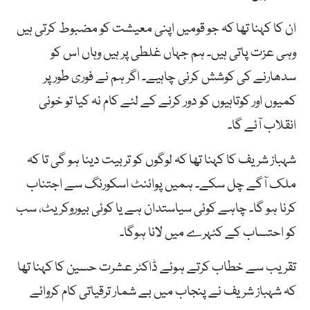
ان کا کہنا تھا کہ جو قومیں اپنی معیشت کو مضبوط کرتی ہیں
وہی عزت پاتی ہیں۔ ہم جہاں غلطی پر ہیں وہاں اس کو
سدھارنے کی کوشش کرنی چاہیے۔ اگر ہم نے فوری طور پر
کمیوں اور کوتاہیوں کو دور کرنے کے لئے کام نہ کیا تو خونی
انقلاب آئے گا۔
شہباز شریف کا کہنا تھا کہ لوگوں کو تربیت دینا ہو گی تا کہ
ملک آگے چل سکے۔ ہمیں پوائنٹ اسکورنگ سے اجتناب
کرنا ہو گا۔ چاہے کوئی سیاستدان ہے یا کوئی بیوروکریٹ، سب
کو احتساب کے کٹہرے میں لانا ہوگا۔
تقریب سے خطاب کرتے ہوئے ڈاکٹر عشرت حسین کا کہنا تھا
کہ شہباز شریف نے پنجاب میں بے شمار ترقیاتی کام کروائے