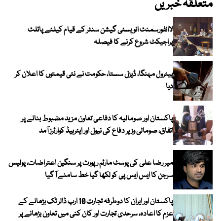
متعلقہ خبریں
لاانفورسمنٹ انویسٹی گیشن سنٹر کے قیام کیلئے پائلٹ
پراجیکٹ شروع کرنے کا فیصلہ
پیٹرول مہنگا، ڈیزل سستا، حکومت نے نئی قیمتوں کا اعلان کر
دیا
پاکستان اور صومالیہ کا دفاعی تعاون مزید مضبوط بنانے پر
اتفاق، صومالی وزیر دفاع کی نیول اور ایئرہیڈ کوارٹرز آمد
میر رضا علی کی پوسٹ مارٹم رپورٹ پر سنگین اعتراضات، پولیس
سرجن کا ایس ایس پی کو لکھا گیا خط سامنے آ گیا
پاکستان اور ایران کا دوطرفہ تجارت 10 ارب ڈالر تک بڑھانے کے
عزم کا اعادہ، سرحدی تجارت اور کان کنی میں تعاون بڑھانے پر