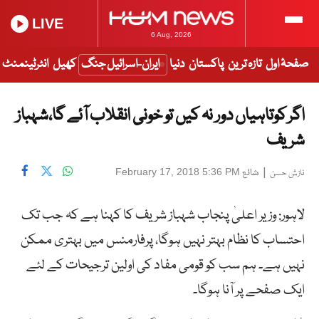
LIVE
6 Aug, 2026
صفحۂ اول
تازہ ترین
پاکستان
دنیا
ایران-اسرائیل جنگ
کھیل
انٹرٹینمنٹ
اگر کوتاہیاں دور نہ کیں تو خونی انقلاب آئے گا،شہباز
شریف
|
شائع
February 17, 2018 5:36 PM
نازش حسن
لاہور: وزیر اعلیٰ پنجاب شہباز شریف کا کہنا ہے کہ جب تک
احتساب کا نظام بہتر نہیں ہوگا، پرفارمنس میں بہتری ممکن
نہیں ہے۔ ہم سب کو قومی مفاد کی اولین ترجیحات کے لئے
ایک صفحے پر آنا ہوگا۔