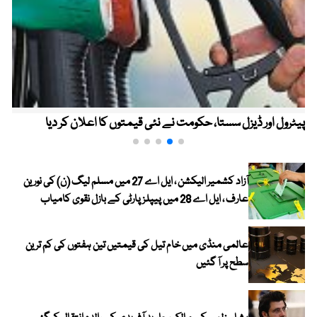
پیٹرول اور ڈیزل سستا، حکومت نے نئی قیمتوں کا اعلان کر دیا
آزاد کشمیر الیکشن ، ایل اے 27 میں مسلم لیگ (ن) کی نورین
عارف ، ایل اے 28 میں پیپلز پارٹی کے بازل نقوی کامیاب
عالمی منڈی میں خام تیل کی قیمتیں تین ہفتوں کی کم ترین
سطح پر آ گئیں