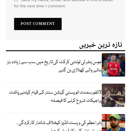
for the next time I comment.
تازہ ترین خبریں
جوس بٹلر ٹی ٹوئنٹی کرکٹ کی تاریخ میں سب سے زیادہ رنز
بنانے والے کھلاڑی بن گئے
لاانفورسمنٹ انویسٹی گیشن سنٹر کے قیام کیلئے پائلٹ
پراجیکٹ شروع کرنے کا فیصلہ
بابر اعظم کی ویسٹ انڈیز کیخلاف شاندار کارکردگی ،