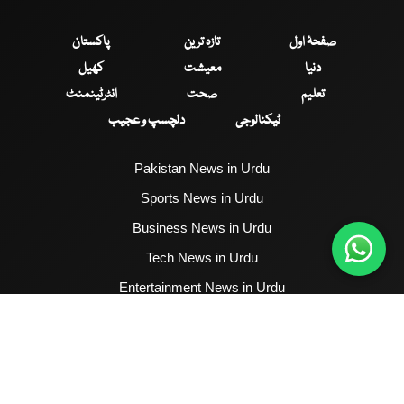
صفحۂ اول
تازہ ترین
پاکستان
دنیا
معیشت
کھیل
تعلیم
صحت
انٹرٹینمنٹ
ٹیکنالوجی
دلچسپ و عجیب
Pakistan News in Urdu
Sports News in Urdu
Business News in Urdu
Tech News in Urdu
Entertainment News in Urdu
Health News in Urdu
Hum News English