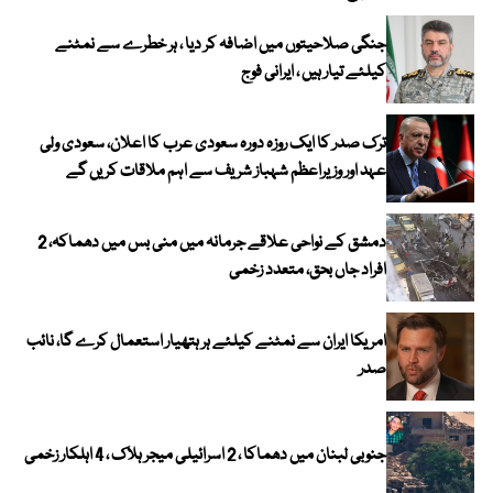
جنگی صلاحیتوں میں اضافہ کر دیا ، ہر خطرے سے نمٹنے
کیلئے تیار ہیں ، ایرانی فوج
ترک صدر کا ایک روزہ دورہ سعودی عرب کا اعلان، سعودی ولی
عہد اور وزیراعظم شہباز شریف سے اہم ملاقات کریں گے
دمشق کے نواحی علاقے جرمانہ میں منی بس میں دھماکہ، 2
افراد جاں بحق، متعدد زخمی
امریکا ایران سے نمٹنے کیلئے ہر ہتھیار استعمال کرے گا، نائب
صدر
جنوبی لبنان میں دھماکا ، 2 اسرائیلی میجر ہلاک ، 4 اہلکار زخمی