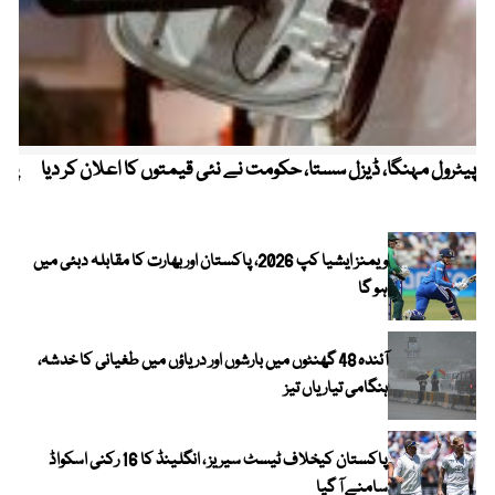
پیٹرول مہنگا، ڈیزل سستا، حکومت نے نئی قیمتوں کا اعلان کر دیا
پنج
ویمنز ایشیا کپ 2026، پاکستان اور بھارت کا مقابلہ دبئی میں
ہو گا
آئندہ 48 گھنٹوں میں بارشوں اور دریاؤں میں طغیانی کا خدشہ،
ہنگامی تیاریاں تیز
پاکستان کیخلاف ٹیسٹ سیریز ، انگلینڈ کا 16 رکنی اسکواڈ
سامنے آ گیا