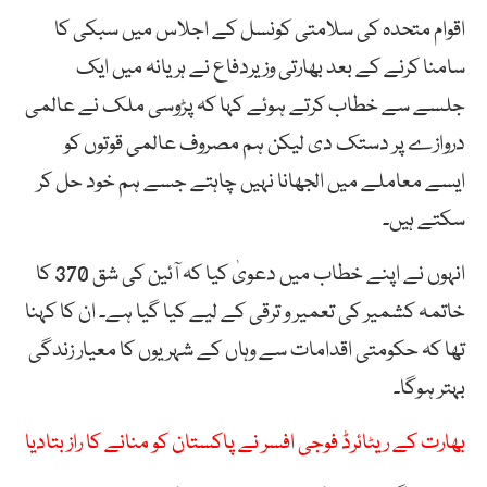
اقوام متحدہ کی سلامتی کونسل کے اجلاس میں سبکی کا
سامنا کرنے کے بعد بھارتی وزیردفاع نے ہریانہ میں ایک
جلسے سے خطاب کرتے ہوئے کہا کہ پڑوسی ملک نے عالمی
دروازے پر دستک دی لیکن ہم مصروف عالمی قوتوں کو
ایسے معاملے میں الجھانا نہیں چاہتے جسے ہم خود حل کر
سکتے ہیں۔
انہوں نے اپنے خطاب میں دعویٰ کیا کہ آئین کی شق 370 کا
خاتمہ کشمیر کی تعمیر و ترقی کے لیے کیا گیا ہے۔ ان کا کہنا
تھا کہ حکومتی اقدامات سے وہاں کے شہریوں کا معیار زندگی
بہتر ہوگا۔
بھارت کے ریٹائرڈ فوجی افسر نے پاکستان کو منانے کا راز بتادیا