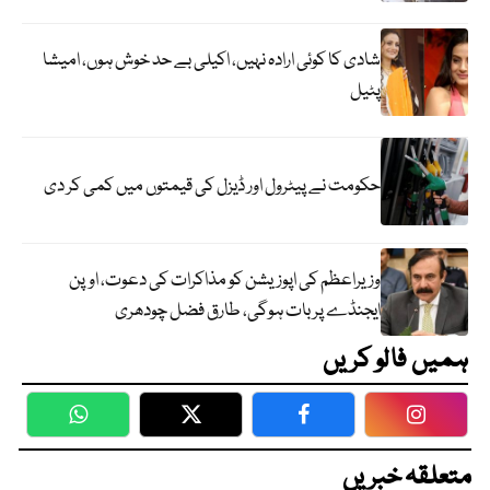
شادی کا کوئی ارادہ نہیں، اکیلی بے حد خوش ہوں، امیشا
پٹیل
حکومت نے پیٹرول اور ڈیزل کی قیمتوں میں کمی کر دی
وزیراعظم کی اپوزیشن کو مذاکرات کی دعوت، اوپن
ایجنڈے پر بات ہوگی، طارق فضل چودھری
ہمیں فالو کریں
WhatsApp
Twitter
Facebook
Faceboo
متعلقہ خبریں