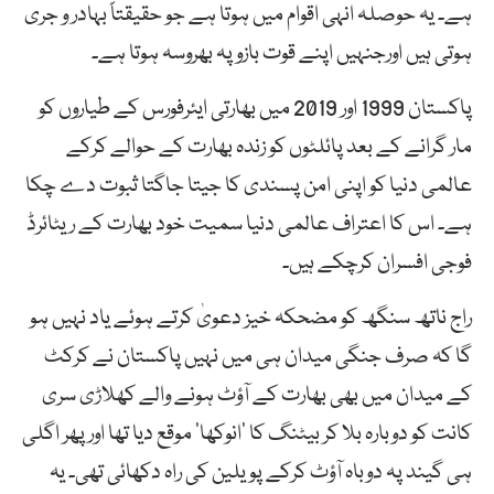
ہے۔ یہ حوصلہ انہی اقوام میں ہوتا ہے جو حقیقتاً بہادر و جری
ہوتی ہیں اورجنہیں اپنے قوت بازو پہ بھروسہ ہوتا ہے۔
پاکستان 1999 اور 2019 میں بھارتی ایئرفورس کے طیاروں کو
مار گرانے کے بعد پائلٹوں کو زندہ بھارت کے حوالے کرکے
عالمی دنیا کو اپنی امن پسندی کا جیتا جاگتا ثبوت دے چکا
ہے۔ اس کا اعتراف عالمی دنیا سمیت خود بھارت کے ریٹائرڈ
فوجی افسران کرچکے ہیں۔
راج ناتھ سنگھ کو مضحکہ خیز دعویٰ کرتے ہوئے یاد نہیں ہو
گا کہ صرف جنگی میدان ہی میں نہیں پاکستان نے کرکٹ
کے میدان میں بھی بھارت کے آؤٹ ہونے والے کھلاڑی سری
کانت کو دوبارہ بلا کر بیٹنگ کا ’انوکھا‘ موقع دیا تھا اور پھر اگلی
ہی گیند پہ دوباہ آؤٹ کرکے پویلین کی راہ دکھائی تھی۔ یہ