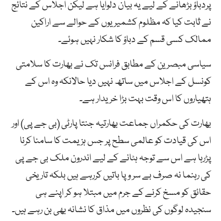
پردباؤ بڑھانے کے لیے یہ بیان دلوایا ہے لیکن اجلاس کے نتائج
نے ثابت کیا کہ مظلوم کشمیریوں کے حوالے سے اراکین
ممالک کسی قسم کے دباؤ کا شکار نہیں ہوئے۔
سیاسی مبصرین کے مطابق فرانس تک نے بھارت کا سلامتی
کونسل کے اجلاس میں ساتھ نہیں دیا حالانکہ وہ اس کے
ہتھیاروں کا اس وقت بہت بڑا خریدار ہے۔
بھارت کی حکمراں جماعت بھارتیہ جنتا پارٹی (بی جے پی) اور
اس کی قیادت کو عالمی سطح پر جس ہزیمت کا سامنا کرنا
پڑرہا ہے اس سے توجہ ہٹانے کے لیے اندرون ملک بی جے پی
کی رہنما نہ صرف بے سر و پا باتیں کررہے ہیں بلکہ تاریخی
حقائق کو مسخ کرنے کے جرم میں مبتلا ہو کر اپنے ہی
سنجیدہ لوگوں کی نظروں میں مذاق کا نشانہ بھی بن رہے ہیں۔