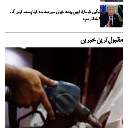
لوگوں کو مارنا نہیں چاہتا ، ایران سے معاہدہ کرنا پسند کروں گا ،
ڈونلڈ ٹرمپ
مقبول ترین خبریں