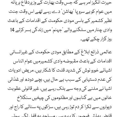
حیرت انگیز امر ہے کہ جس وقت بھارت کے وزیردفاع ہریانہ
میں عوام کو بے سرو پا ’بھاشن‘ دے رہے تھے اس وقت جنت
نظیر کشمیر کے باسی مودی حکومت کے اقدامات کے باعث
وادی چنار میں سلگنے والے ’جہنم‘ میں زندگی بسر کرتے 14
روز گزار چکے تھے۔
عالمی ذرائع ابلاغ کے مطابق مودی حکومت کے غیرانسانی
اقدامات کے باعث مقبوضہ وادی کشمیرمیں عوام الناس
اشیائے خورو نوش کی شدید قلت کا شکار ہیں، مریض ادویات
کی عدم دستیابی کے سبب بے حال ہیں، بچے دودھ اور غذائی
اشیا نے ملنے کی وجہ سے بلک رہے ہیں، غیر قانونی عقوبت
خانوں میں بے گناہوں اور مظلوموں کی چیخیں سنگلاخ
دیواروں سے ٹکرا کر دم توڑ رہی ہیں، سڑکوں پہ سناٹے کا راج اور
قابض بھارتی فوجیوں کا پہرہ ہے، مساجد پہ قفل لگے ہوئے