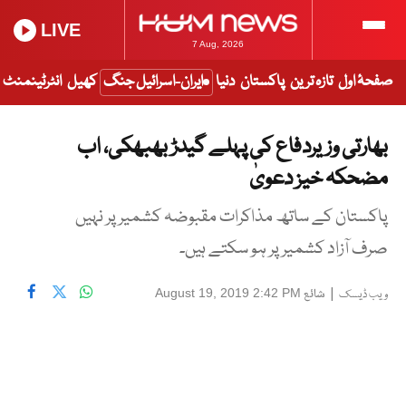
LIVE
7 Aug, 2026
صفحۂ اول
تازہ ترین
پاکستان
دنیا
ایران-اسرائیل جنگ
کھیل
انٹرٹینمنٹ
بھارتی وزیردفاع کی پہلے گیدڑ بھبھکی، اب
مضحکہ خیز دعویٰ
پاکستان کے ساتھ مذاکرات مقبوضہ کشمیر پر نہیں
صرف آزاد کشمیر پر ہو سکتے ہیں۔
|
شائع
August 19, 2019 2:42 PM
ویب ڈیسک