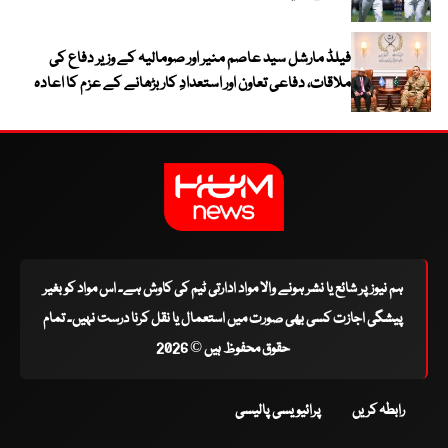
فیلڈ مارشل سید عاصم منیر اور صومالیہ کے وزیر دفاع کی
ملاقات، دفاعی تعاون اور استعدادِ کار بڑھانے کے عزم کا اعادہ
ہم نیوز پر شائع یا نشر ہونے والا مواد ادارتی ٹیم کی کاوش ہے۔ اس مواد کو بغیر
پیشگی اجازت کسی بھی صورت میں استعمال یا نقل کرنا درست نہیں۔ تمام
حقوق محفوظ ہیں © 2026
رابطہ کریں
پرائیویسی پالیسی