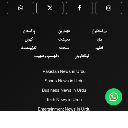
WhatsApp
Twitter
Facebook
Faceboo
صفحۂ اول
تازہ ترین
پاکستان
دنیا
معیشت
کھیل
تعلیم
صحت
انٹرٹینمنٹ
ٹیکنالوجی
دلچسپ و عجیب
Pakistan News in Urdu
Sports News in Urdu
Business News in Urdu
Tech News in Urdu
Entertainment News in Urdu
Health News in Urdu
Hum News English