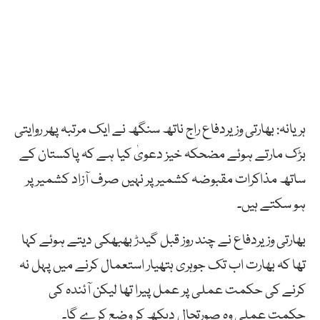
ہریانہ: بھارتی وزیردفاع راج ناتھ سنگھ نے ایک مرتبہ پھر روایتی
بڑک مارتے ہوئے مضحکہ خیز دعویٰ کیا ہے کہ پاکستان کے
ساتھ مذاکرات مقبوضہ کشمیر پر نہیں صرف آزاد کشمیر پر
ہو سکتے ہیں۔
بھارتی وزیردفاع نے چند روز قبل گیدڑ بھبھکی دیتے ہوئے کہا
تھا کہ بھارت اب تک جوہری ہتھیار استعمال کرنے میں پہل نہ
کرنے کی حکمت عملی پر عمل پیرا تھا لیکن آئندہ کی
حکمت عملی وہ صورتحال دیکھ کر وضع کرے گا۔