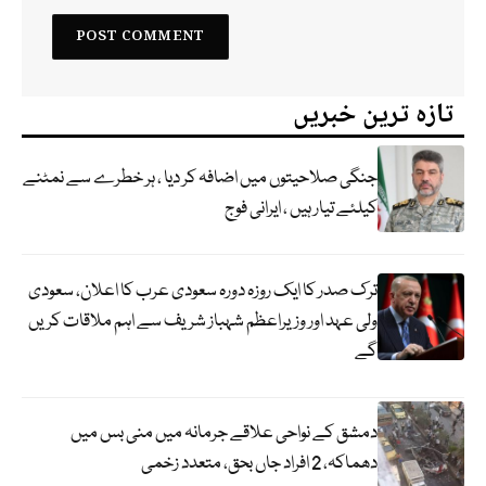
تازہ ترین خبریں
جنگی صلاحیتوں میں اضافہ کر دیا ، ہر خطرے سے نمٹنے
کیلئے تیار ہیں ، ایرانی فوج
ترک صدر کا ایک روزہ دورہ سعودی عرب کا اعلان، سعودی
ولی عہد اور وزیراعظم شہباز شریف سے اہم ملاقات کریں
گے
دمشق کے نواحی علاقے جرمانہ میں منی بس میں
دھماکہ، 2 افراد جاں بحق، متعدد زخمی