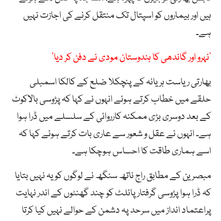
ہیں اور بیماروں کو اسپتال تک منتقل کرنے کی اجازت نہیں
ہے۔
’نہرو اور گاندھی کا ہندوستان مودی نے دفن کر دیا‘
بھارتی ریاست ہریانہ کے پنچکلا ضلع کے کالکا اسمبلی
حلقے میں خطاب کرتے ہوئے انہوں نے کہا کہ پڑوسی بالاکوٹ
کے بعد دوسری بڑی ممکنہ کارروائی کے سلسلے میں ڈرا ہوا
ہے۔ انہوں نے عقل و شعور سے عاری بات کرتے ہوئے کہا کہ
اسے ہماری طاقت کا احساس ہوچکا ہے۔
مبصرین کے مطابق راج ناتھ سنگھ نے لوگوں کو یہ نہیں بتایا
کہ ڈرا ہوا پڑوسی گرفتار پائلٹ کو چند گھنٹوں کے اندر نہایت
پراعتماد انداز میں سرحد پہ دشمن کے حوالے نہیں کیا کرتا