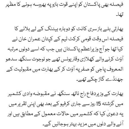
فیصلہ بھی پاکستان کو اپنے قوت بازو پہ بھروسہ ہونے کا مظہر
تھا۔
بھارتی بلے باز سری کانت کو دوبارہ بیٹنگ کے لے بلانے کا
فیصلہ اس وقت قومی کرکٹ ٹیم کے کپتان عمران خان نے
کیا تھا جو آج وزیراعظم پاکستان ہیں جب کہ اسے دونوں مرتبہ
آؤٹ کرنے والے کھلاڑی وقار یونس تھے جو نوجوت سنگھ سدھو
المعروف پاجی کو صفر پہ آؤٹ کر کے بھارت میں مقبولیت کے
جھنڈے گاڑ چکے تھے۔
بھارت کے وزیردفاع راج ناتھ سنگھ نے مقبوضہ وادی کشمیر
میں گزشتہ 15 روز سے جاری کرفیو کے بعد بھی اپنی تقریر میں
یہ دعویٰ کیا کہ کشمیر میں حالات معمول کے مطابق ہیں اور
آنے والے دنوں میں مزید بہتر ہوجائیں گے۔