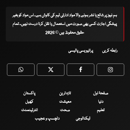
ہم نیوز پر شائع یا نشر ہونے والا مواد ادارتی ٹیم کی کاوش ہے۔ اس مواد کو بغیر
پیشگی اجازت کسی بھی صورت میں استعمال یا نقل کرنا درست نہیں۔ تمام
حقوق محفوظ ہیں © 2026
رابطہ کریں
پرائیویسی پالیسی
WhatsApp
Twitter
Facebook
Faceboo
صفحۂ اول
تازہ ترین
پاکستان
دنیا
معیشت
کھیل
تعلیم
صحت
انٹرٹینمنٹ
ٹیکنالوجی
دلچسپ و عجیب