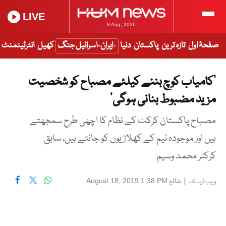
LIVE
8 Aug, 2026
صفحۂ اول
تازہ ترین
پاکستان
دنیا
ایران-اسرائیل جنگ
کھیل
انٹرٹینمنٹ
’کامیاب کوچ بننے کیلئے مصباح کو شخصیت
مزید مضبوط بنانی ہوگی‘
مصباح پاکستان کرکٹ کے نظام کا اچھی طرح سمجھتے
ہیں اور موجودہ ٹیم کے کھلاڑیوں کو جانتے ہیں، سابق
کرکٹر محمد وسیم
|
شائع
August 18, 2019 1:38 PM
ویب ڈیسک