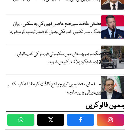
فضائی طاقت سے فتح حاصل نہیں کی جا سکتی ، ایران
جنگ سے نکلیں ، امریکی جنرل کا صدر ٹرمپ کو مشورہ
ہنگو اور بلوچستان میں سکیورٹی فورسز کی کارروائیاں ،
10دہشتگرد ہلاک ، کیپٹن شہید
مسلمان متحد ہوں تو ہر چیلنج کا ڈٹ کر مقابلہ کر سکتے
ہیں، ایرانی وزیر خارجہ
ہمیں فالو کریں
WhatsApp
Twitter
Facebook
Faceboo