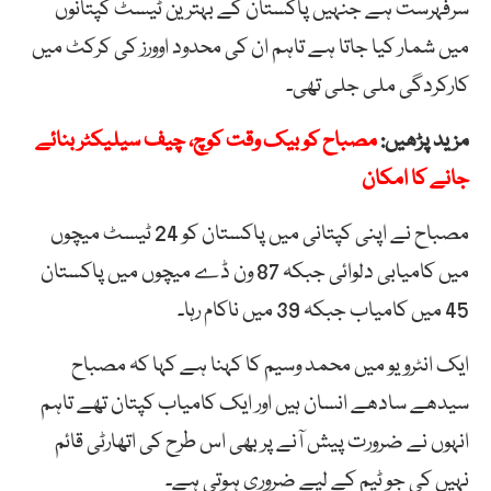
سرفہرست ہے جنہیں پاکستان کے بہترین ٹیسٹ کپتانوں
میں شمار کیا جاتا ہے تاہم ان کی محدود اوورز کی کرکٹ میں
کارکردگی ملی جلی تھی۔
مزید پڑھیں:
مصباح کو بیک وقت کوچ، چیف سیلیکٹر بنائے
جانے کا امکان
مصباح نے اپنی کپتانی میں پاکستان کو 24 ٹیسٹ میچوں
میں کامیابی دلوائی جبکہ 87 ون ڈے میچوں میں پاکستان
45 میں کامیاب جبکہ 39 میں ناکام رہا۔
ایک انٹرویو میں محمد وسیم کا کہنا ہے کہا کہ مصباح
سیدھے سادھے انسان ہیں اور ایک کامیاب کپتان تھے تاہم
انہوں نے ضرورت پیش آنے پر بھی اس طرح کی اتھارٹی قائم
نہیں کی جو ٹیم کے لیے ضروری ہوتی ہے۔