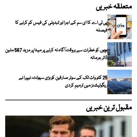
متعلقہ خبریں
پی ٹی اے کا ای سم کے اجرا اور تبدیلی کی فیس کم کرنے کا
فیصلہ
بچوں کو خطرات سے بروقت آگاہ نہ کرنے پر میٹا پر مزید 567 ملین
ڈالر جرمانہ
25 کلو واٹ تک کے سولر صارفین کو بڑی سہولت، نیپرا نے
ریگولیشنز میں ترمیم کردی
مقبول ترین خبریں