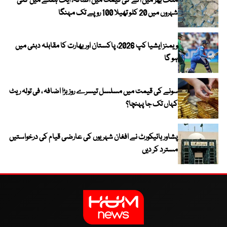
ملک بھر میں آٹے کی قیمت میں اضافہ، ایک ہفتے میں کئی
شہروں میں 20 کلو تھیلا 100 روپے تک مہنگا
ویمنز ایشیا کپ 2026، پاکستان اور بھارت کا مقابلہ دبئی میں
ہو گا
سونے کی قیمت میں مسلسل تیسرے روز بڑا اضافہ ، فی تولہ ریٹ
کہاں تک جا پہنچا؟
پشاور ہائیکورٹ نے افغان شہریوں کی عارضی قیام کی درخواستیں
مسترد کر دیں