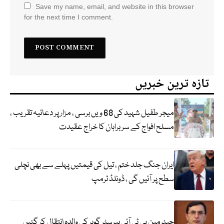
Save my name, email, and website in this browser
for the next time I comment.
تازہ ترین خبریں
میجر طفیل شہید کی 68 ویں برسی ، مزار پر دعائیہ تقریب ،
مسلح افواج کے سربراہان کا خراج عقیدت
ایران جنگ جلد ختم ، تیل کی قیمتیں پہلے سے بھی نچلی
سطح پر آئیں گی ، ڈونلڈ ٹرمپ
چیئرمین پی ٹی آئی بیرسٹر گوہر کی والدہ انتقال کر گئیں