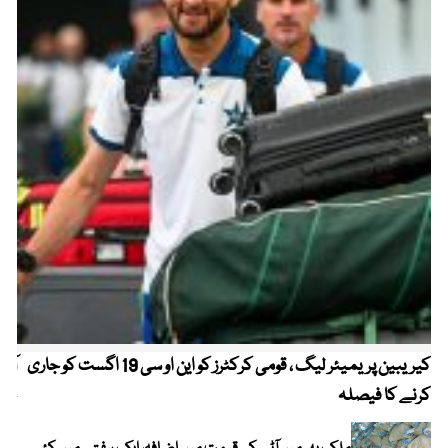
کیریبین پریمیئر لیگ ، قومی کرکٹرز کو این او سی 19 اگست کو جاری
آز
کرنے کا فیصلہ
چھی