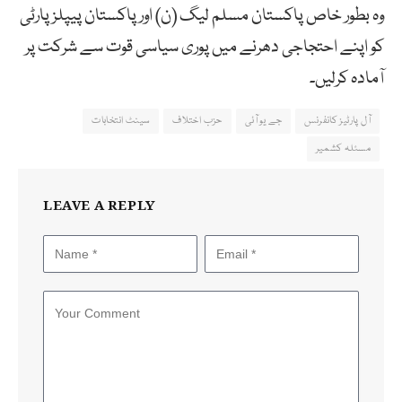
وہ بطور خاص پاکستان مسلم لیگ (ن) اور پاکستان پیپلزپارٹی
کو اپنے احتجاجی دھرنے میں پوری سیاسی قوت سے شرکت پر
آمادہ کرلیں۔
آل پارٹیز کانفرنس
جے یو آئی
حزب اختلاف
سینٹ انتخابات
مسئلہ کشمیر
LEAVE A REPLY