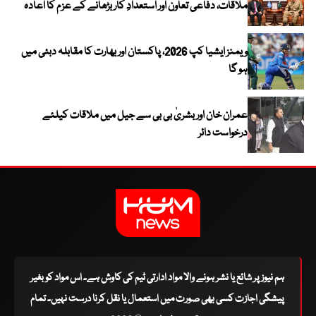
ملاقات، دفاعی تعاون اور استعدادِ کار بڑھانے کے عزم کا اعادہ
ویمنز ایشیا کپ 2026، پاکستان اور بھارت کا مقابلہ دبئی میں
ہو گا
عمران خان اور بشریٰ بی بی سے جیل میں ملاقات کیلئے
درخواست دائر
ہم نیوز پر شائع یا نشر ہونے والا مواد ادارتی ٹیم کی کاوش ہے۔ اس مواد کو بغیر
پیشگی اجازت کسی بھی صورت میں استعمال یا نقل کرنا درست نہیں۔ تمام