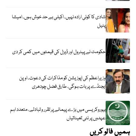
شادی کا کوئی ارادہ نہیں، اکیلی بے حد خوش ہوں، امیشا
پٹیل
حکومت نے پیٹرول اور ڈیزل کی قیمتوں میں کمی کر دی
وزیراعظم کی اپوزیشن کو مذاکرات کی دعوت، اوپن
ایجنڈے پر بات ہوگی، طارق فضل چودھری
بیوروکریسی میں بڑے پیمانے پر تقرر و تبادلے، متعدد اہم
عہدوں پر نئی تعیناتیاں
ہمیں فالو کریں