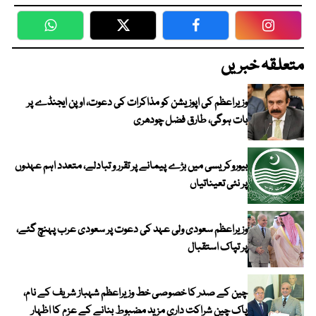
WhatsApp
Twitter
Facebook
Faceboo
متعلقہ خبریں
وزیراعظم کی اپوزیشن کو مذاکرات کی دعوت، اوپن ایجنڈے پر
بات ہوگی، طارق فضل چودھری
بیوروکریسی میں بڑے پیمانے پر تقرر و تبادلے، متعدد اہم عہدوں
پر نئی تعیناتیاں
وزیراعظم سعودی ولی عہد کی دعوت پر سعودی عرب پہنچ گئے،
پر تپاک استقبال
چین کے صدر کا خصوصی خط وزیراعظم شہباز شریف کے نام،
پاک چین شراکت داری مزید مضبوط بنانے کے عزم کا اظہار