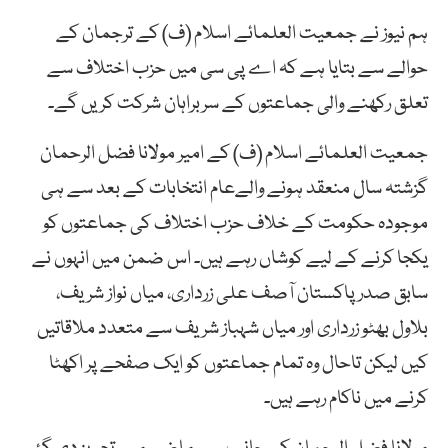
ہم نیوز نے جمعیت العلمائے اسلام (ف) کے ترجمان کے
حوالے سے بتایا ہے کہ اے پی سی میں حزب اختلاف سے
تعلق رکھنے والی جماعتوں کے سربراہان شرکت کریں گے۔
جمعیت العلمائے اسلام (ف) کے امیر مولانا فضل الرحمان
گزشتہ سال منعقد ہونے والےعام انتخابات کے بعد سے ہی
موجودہ حکومت کے خلاف حزب اختلاف کی جماعتوں کو
یکجا کرنے کے لیے کوشاں رہے ہیں۔ اس ضمن میں انہوں نے
سابق صدر پاکستان آصف علی زرداری، میاں نواز شریف،
بلاول بھٹو زرداری اور میاں شہباز شریف سے متعدد ملاقاتیں
کیں لیکن تاحال وہ تمام جماعتوں کو ایک صفحے پر اکھٹا
کرنے میں ناکام رہے ہیں۔