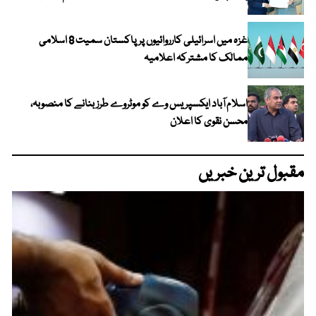
غزہ میں اسرائیلی کارروائیوں پر پاکستان سمیت 8 اسلامی
ممالک کا مشترکہ اعلامیہ
اسلام آباد ایکسپریس وے کو موٹروے طرز بنانے کا منصوبہ،
محسن نقوی کا اعلان
مقبول ترین خبریں