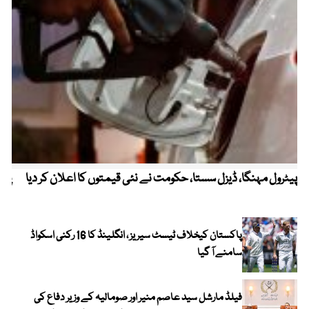
پیٹرول مہنگا، ڈیزل سستا، حکومت نے نئی قیمتوں کا اعلان کر دیا
پنج
پاکستان کیخلاف ٹیسٹ سیریز ، انگلینڈ کا 16 رکنی اسکواڈ
سامنے آ گیا
فیلڈ مارشل سید عاصم منیر اور صومالیہ کے وزیر دفاع کی