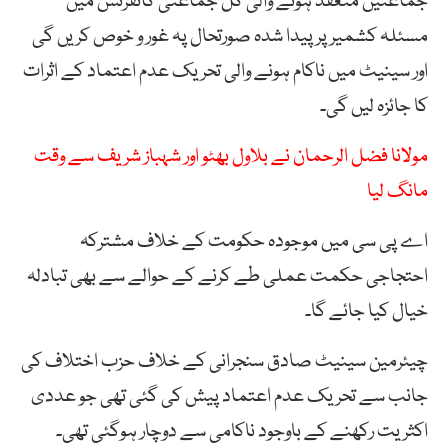
جماعتیں منعقد ہونے والی کل جماعتی کانفرنس میں
مسئلہ کشمیر پر پیدا شدہ صورتحال پہ غور و خوص کریں گی
اور سینیٹ میں ناکام ہونے والی تحریک عدم اعتماد کے اثرات
کا جائزہ لیں گی۔
مولانا فضل الرحمان نے بلاول بھٹو اور شہباز شریف سے وقت
مانگ لیا
اے پی سی میں موجودہ حکومت کے خلاف مشترکہ
احتجاجی حکمت عملی طے کرنے کے حوالے سے بھی تبادلہ
خیال کیا جائے گا۔
چیئرمین سینیٹ صادق سنجرانی کے خلاف حزب اختلاف کی
جانب سے تحریک عدم اعتماد پیش کی گئی تھی جو عددی
اکثریت رکھنے کے باوجود ناکامی سے دوچار ہوگئی تھی۔