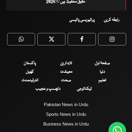
حقوق محفوظ ہیں © 2026
رابطہ کریں
پرائیویسی پالیسی
WhatsApp
Twitter
Facebook
Faceboo
صفحۂ اول
تازہ ترین
پاکستان
دنیا
معیشت
کھیل
تعلیم
صحت
انٹرٹینمنٹ
ٹیکنالوجی
دلچسپ و عجیب
Pakistan News in Urdu
Sports News in Urdu
Business News in Urdu