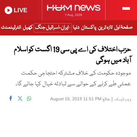
LIVE
7 Aug, 2026
صفحۂ اول
تازہ ترین
پاکستان
دنیا
ایران-اسرائیل جنگ
کھیل
انٹرٹینمنٹ
حزب اختلاف کی اے پی سی 19 اگست کو اسلام
آباد میں ہوگی
موجودہ حکومت کے خلاف مشترکہ احتجاجی حکمت
عملی طے کرنے کے حوالے سے تبادلہ خیال کیا جائے گا۔
|
شائع
August 16, 2019 11:51 PM
ویب ڈیسک