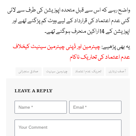
واضح رہے کہ اس سے قبل متحدہ اپوزیشن کی طرف سے لائی
گئی عدم اعتماد کی قرارداد کے لیے ووٹ کم پڑگئے تھے اور
اپوزیشن کے 14اراکین منحرف ہوگئے تھے۔
یہ بھی پڑھیے:
چیئرمین اور ڈپٹی چیئرمین سینیٹ کیخلاف
عدم اعتماد کی تحاریک ناکام
آصف زرداری
تحریک عدم اعتماد
چیئرمین سینیٹ
صادق سنجرانی
LEAVE A REPLY