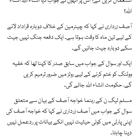
استعمال کریں گے؟ اس پر انہوں نے جواب دیا انشاء اللہ انشاء
اللہ!
آصف زرداری نے کہا کہ چیئرمین کے خلاف دوبارہ قراداد لانے
کے لیے تین ماہ کا وقت ہوتا ہے۔ ایک دفعہ جنگ نہیں جیت
سکے دوبارہ جیت جائیں گے۔
ایک اور سوال کے جواب میں سابق صدر کا کہنا تھا کہ خفیہ
ووٹنگ کو ختم کرنے کے لیے رولز میں ضرور ترمیم کریں
گے، حکومت انشاء اللہ جائے گی۔
مسلم لیگ ن کے رہنما خواجہ آصف کے بیان سے متعلق
سوال کے جواب میں آصف زرداری نے کہا کہ خواجہ آصف کی
اپنی پارٹی میں کوئی حیثیت نہیں انکے بیانات پر ردعمل نہیں
دینا چاہتا۔