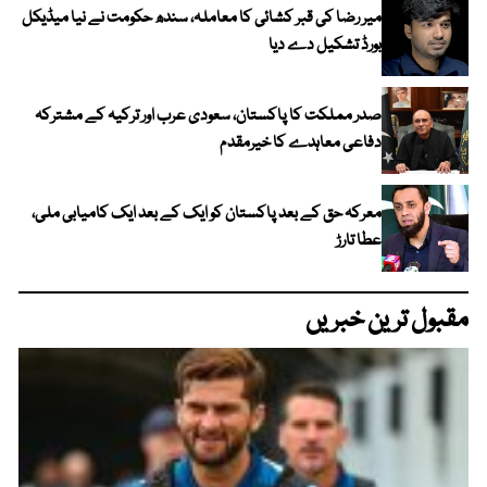
میر رضا کی قبر کشائی کا معاملہ، سندھ حکومت نے نیا میڈیکل
بورڈ تشکیل دے دیا
صدر مملکت کا پاکستان، سعودی عرب اور ترکیہ کے مشترکہ
دفاعی معاہدے کا خیرمقدم
معرکہ حق کے بعد پاکستان کو ایک کے بعد ایک کامیابی ملی،
عطا تارڑ
مقبول ترین خبریں