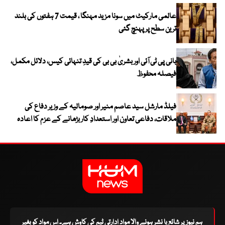
عالمی مارکیٹ میں سونا مزید مہنگا ، قیمت 7 ہفتوں کی بلند
ترین سطح پر پہنچ گئی
بانی پی ٹی آئی اور بشریٰ بی بی کی قیدِ تنہائی کیس، دلائل مکمل،
فیصلہ محفوظ
فیلڈ مارشل سید عاصم منیر اور صومالیہ کے وزیر دفاع کی
ملاقات، دفاعی تعاون اور استعدادِ کار بڑھانے کے عزم کا اعادہ
ہم نیوز پر شائع یا نشر ہونے والا مواد ادارتی ٹیم کی کاوش ہے۔ اس مواد کو بغیر