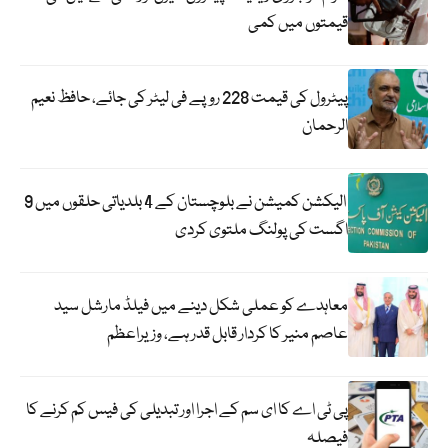
قیمتوں میں کمی
پیٹرول کی قیمت 228 روپے فی لیٹر کی جائے، حافظ نعیم
الرحمان
الیکشن کمیشن نے بلوچستان کے 4 بلدیاتی حلقوں میں 9
اگست کی پولنگ ملتوی کردی
معاہدے کو عملی شکل دینے میں فیلڈ مارشل سید
عاصم منیر کا کردار قابل قدر ہے، وزیراعظم
پی ٹی اے کا ای سم کے اجرا اور تبدیلی کی فیس کم کرنے کا
فیصلہ