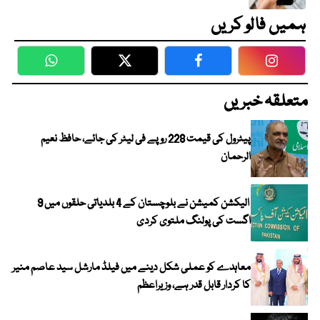
ہمیں فالو کریں
WhatsApp
Twitter
Facebook
Faceboo
متعلقہ خبریں
پیٹرول کی قیمت 228 روپے فی لیٹر کی جائے، حافظ نعیم
الرحمان
الیکشن کمیشن نے بلوچستان کے 4 بلدیاتی حلقوں میں 9
اگست کی پولنگ ملتوی کردی
معاہدے کو عملی شکل دینے میں فیلڈ مارشل سید عاصم منیر
کا کردار قابل قدر ہے، وزیراعظم