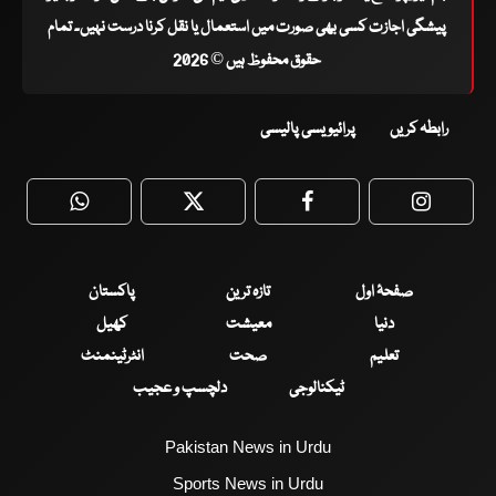
پیشگی اجازت کسی بھی صورت میں استعمال یا نقل کرنا درست نہیں۔ تمام
حقوق محفوظ ہیں © 2026
رابطہ کریں
پرائیویسی پالیسی
WhatsApp
Twitter
Facebook
Faceboo
صفحۂ اول
تازہ ترین
پاکستان
دنیا
معیشت
کھیل
تعلیم
صحت
انٹرٹینمنٹ
ٹیکنالوجی
دلچسپ و عجیب
Pakistan News in Urdu
Sports News in Urdu