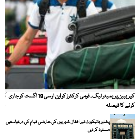
کیریبین پریمیئر لیگ ، قومی کرکٹرز کو این او سی 19 اگست کو جاری
آز
کرنے کا فیصلہ
چھی
پشاور ہائیکورٹ نے افغان شہریوں کی عارضی قیام کی درخواستیں
مسترد کر دیں