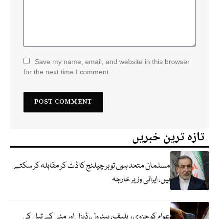
Save my name, email, and website in this browser
for the next time I comment.
تازہ ترین خبریں
مسلمان متحد ہوں تو ہر چیلنج کا ڈٹ کر مقابلہ کر سکتے
ہیں، ایرانی وزیر خارجہ
عوام کو جزوی ریلیف، پیٹرول، ڈیزل اور مٹی کے تیل کی