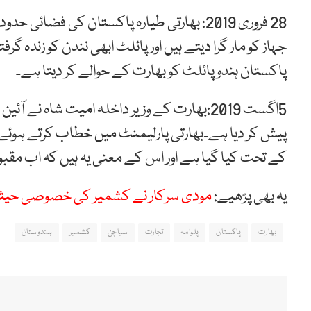
28 فروری 2019: بھارتی طیارہ پاکستان کی فضا
جہاز کو مار گرا دیتے ہیں اور پائلٹ ابھی نندن کو زندہ گر
پاکستان ہندو پائلٹ کو بھارت کے حوالے کر دیتا ہے۔
کے تحت کیا گیا ہے اور اس کے معنی یہ ہیں کہ اب مق
یہ بھی پڑھیے:
مودی سرکار نے کشمیر کی خصوصی حیثی
بھارت
پاکستان
پلوامہ
تجارت
سیاچن
کشمیر
ہندوستان