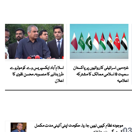
غزہ میں اسرائیلی کارروائیوں پر پاکستان
اسلام آباد ایکسپریس وے کو موٹروے
سمیت 8 اسلامی ممالک کا مشترکہ
طرز بنانے کا منصوبہ، محسن نقوی کا
اعلامیہ
اعلان
موجودہ نظام کہیں نہیں جا رہا، حکومت اپنی آئینی مدت مکمل
0