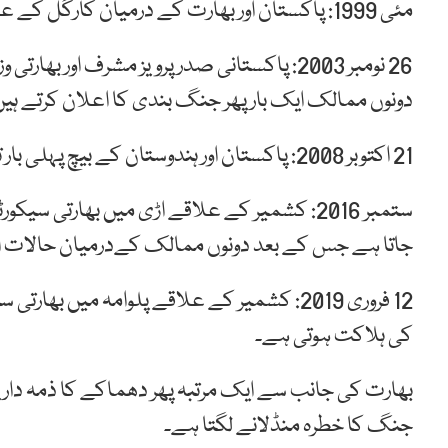
مئی 1999: پاکستان اور بھارت کے درمیان کارگل کے علاقے کے کنٹرول کے لئے ایک اور جنگ لڑی جاتی ہے۔
26 نومبر 2003: پاکستانی صدر پرویز مشرف اور ب
دونوں ممالک ایک بار پھر جنگ بندی کا اعلان کرتے ہیں
21 اکتوبر 2008: پاکستان اور ہندوستان کے بیچ پہلی بار تجارت کا آغاز ہوتا ہے۔
ستمبر 2016: کشمیر کے علاقے اڑی میں بھارتی
جاتا ہے جس کے بعد دونوں ممالک کےدرمیان حالات ایک
12 فروری 2019: کشمیر کے علاقے پلوامہ میں ب
کی ہلاکت ہوتی ہے۔
بھارت کی جانب سے ایک مرتبہ پھر دھماکے کا ذمہ دار 
جنگ کا خطرہ منڈلانے لگتا ہے۔