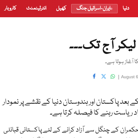
دنیا
ایران-اسرائیل جنگ
کھیل
انٹرٹینمنٹ
کاروبار
|
August 
انخلاء کے بعد پاکستان اور ہندوستان دنیا کے نقشے پر نمودار
 ریاست رہنے کا فیصلہ کرتا ہے۔
 ہندو حکمران کے چنگل سے آزاد کرانے کے لئے پاکستانی قبائلی