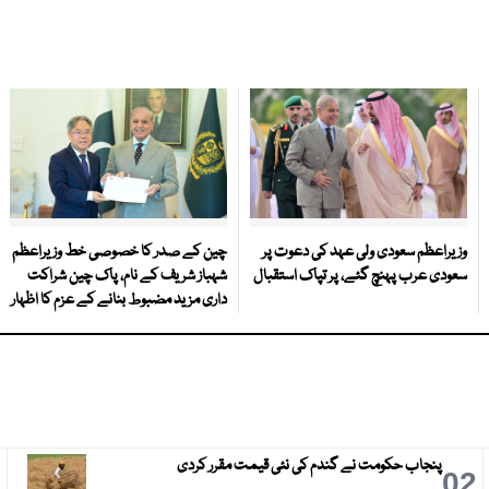
وزیراعظم سعودی ولی عہد کی دعوت پر
چین کے صدر کا خصوصی خط وزیراعظم
سعودی عرب پہنچ گئے، پر تپاک استقبال
شہباز شریف کے نام، پاک چین شراکت
داری مزید مضبوط بنانے کے عزم کا اظہار
پنجاب حکومت نے گندم کی نئی قیمت مقرر کردی
3
02