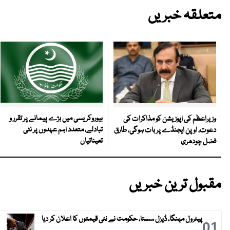
متعلقہ خبریں
بیوروکریسی میں بڑے پیمانے پر تقرر و
وزیراعظم کی اپوزیشن کو مذاکرات کی
تبادلے، متعدد اہم عہدوں پر نئی
دعوت، اوپن ایجنڈے پر بات ہوگی، طارق
تعیناتیاں
فضل چودھری
مقبول ترین خبریں
پیٹرول مہنگا، ڈیزل سستا، حکومت نے نئی قیمتوں کا اعلان کر دیا
01