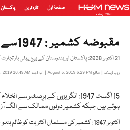
صفحۂ اول
تازہ ترین
پاکستان
7 Aug, 2026
مقبوضہ کشمیر : 1947سے لیکر آج تک۔۔۔
21 اکتوبر 2008: پاکستان اور ہندوستان کے بیچ پہلی بار تجارت کا آغاز ہوتا ہے۔
|
شائع
|
اپ ڈیٹ
6, 2019 10:49 AM
August 5, 2019 6:29 PM
ویب ڈیسک
15 اگست 1947: انگریزوں کے برِصغیر سے 
ہوتے ہیں جبکہ کشمیر دونوں ممالک سے الگ آزاد
اکتوبر 1947 :کشمیر کی مسلمان اکثریت کو ظالم