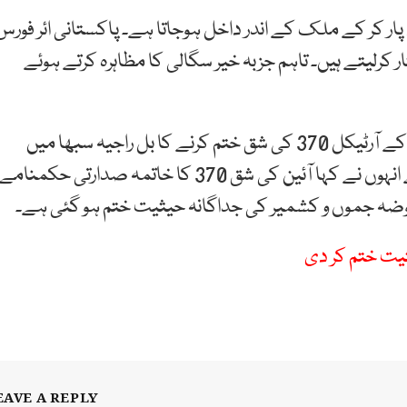
ئی حدود پار کر کے ملک کے اندر داخل ہوجاتا ہے۔ پاکستانی ائر فورس
فتار کرلیتے ہیں۔ تاہم جزبہ خیر سگالی کا مظاہرہ کرتے ہوئے
5اگست 2019:بھارت کے وزیر داخلہ امیت شاہ نے آئین کے آرٹیکل 370 کی شق ختم کرنے کا بل راجیہ سبھا میں
پیش کر دیا ہے۔بھارتی پارلیمنٹ میں خطاب کرتے ہوئے انہوں نے کہا آئین کی شق 370 کا خاتمہ صدارتی حکمنامے
بوضہ جموں و کشمیر کی جداگانہ حیثیت ختم ہو گئی ہے۔
ت ختم کر دی
EAVE A REPLY