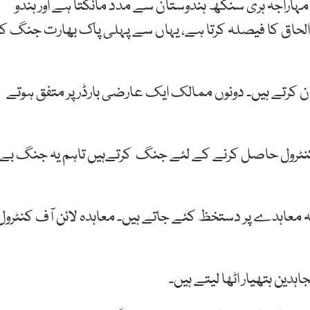
اراجہ ہری سنگھ ہندوستان سے مدد مانگتا ہے اور ہندو
اق کا فیصلہ کرتا ہے، یہاں سے پہلی پاک بھارت جنگ کا
 کا اعلان کرتے ہیں۔ دونوں ممالک ایک عارضی بارڈر پر متفق ہوتے
کشمیر کا کنٹرول حاصل کرنے کے لئے جنگ کرتےہیں تاہم یہ جنگ بے
مابین شملہ معاہدے پر دستخظ کئے جاتے ہیں۔ معاہدہ لائن آف کنٹرول