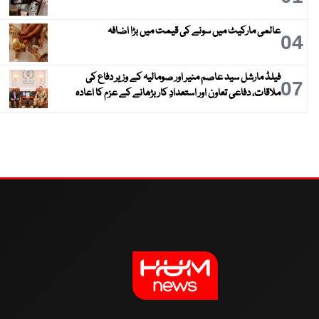
عالمی مارکیٹ میں سونے کی قیمت میں بڑا اضافہ
04
فیلڈ مارشل سید عاصم منیر اور صومالیہ کے وزیر دفاع کی
07
ملاقات، دفاعی تعاون اور استعدادِ کار بڑھانے کے عزم کا اعادہ