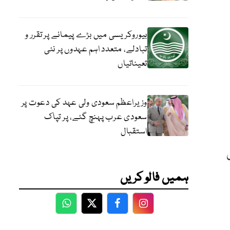
بیوروکریسی میں بڑے پیمانے پر تقرر و
تبادلے، متعدد اہم عہدوں پر نئی
تعیناتیاں
وزیراعظم سعودی ولی عہد کی دعوت پر
سعودی عرب پہنچ گئے، پر تپاک
استقبال
ہمیں فالو کریں
WhatsApp
Twitter
Facebook
Facebook