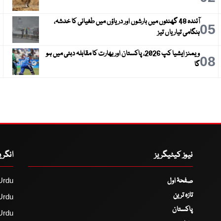
آئندہ 48 گھنٹوں میں بارشوں اور دریاؤں میں طغیانی کا خدشہ،
6
05
ہنگامی تیاریاں تیز
ویمنز ایشیا کپ 2026، پاکستان اور بھارت کا مقابلہ دبئی میں ہو
9
08
گا
نیوز کیٹیگریز
انگر
صفحۂ اول
Urdu
تازہ ترین
Urdu
پاکستان
Urdu