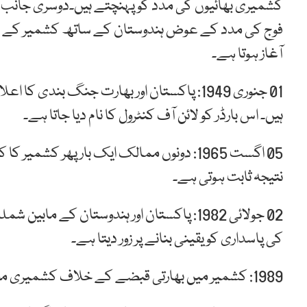
کشمیری بھائیوں کی مدد کو پہنچتے ہیں۔دوسری جانب مہ
فوج کی مدد کے عوض ہندوستان کے ساتھ کشمیر کے الح
آغاز ہوتا ہے۔
01 جنوری 1949: پاکستان اور بھارت جنگ بندی
ہیں۔ اس بارڈر کو لائن آف کنٹرول کا نام دیا جاتا ہے۔
05 اگست 1965: دونوں ممالک ایک بار پھر 
نتیجہ ثابت ہوتی ہے۔
02 جولائی 1982: پاکستان اور ہندوستان کے 
کی پاسداری کو یقینی بنانے پر زور دیتا ہے۔
1989: کشمیر میں بھارتی قبضے کے خلاف کشمیری مجاہدین ہتھیار اٹھا لیتے ہیں۔