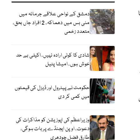
دمشق کے نواحی علاقے جرمانہ میں
منی بس میں دھماکہ، 2 افراد جاں بحق،
متعدد زخمی
شادی کا کوئی ارادہ نہیں، اکیلی بے حد
خوش ہوں، امیشا پٹیل
حکومت نے پیٹرول اور ڈیزل کی قیمتوں
میں کمی کر دی
وزیراعظم کی اپوزیشن کو مذاکرات کی
دعوت، اوپن ایجنڈے پر بات ہوگی،
طارق فضل چودھری