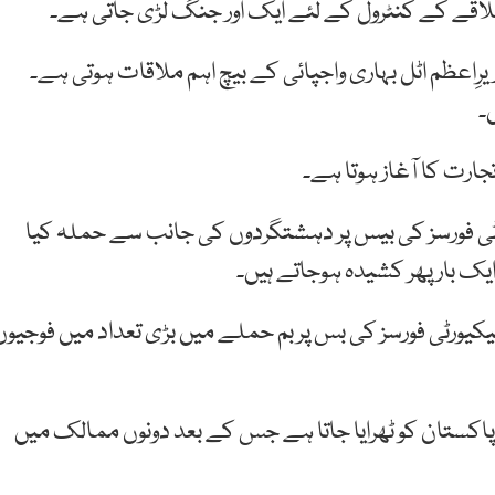
ھارتی وزیرِاعظم اٹل بہاری واجپائی کے بیچ اہم ملاقات ہوتی ہے۔
۔
 سیکورٹی فورسز کی بیس پر دہشتگردوں کی جانب سے حملہ کیا
 بار پھر کشیدہ ہوجاتے ہیں۔
ھارتی سیکیورٹی فورسز کی بس پر بم حملے میں بڑی تعداد میں فوجیوں
پاکستان کو ٹھرایا جاتا ہے جس کے بعد دونوں ممالک میں