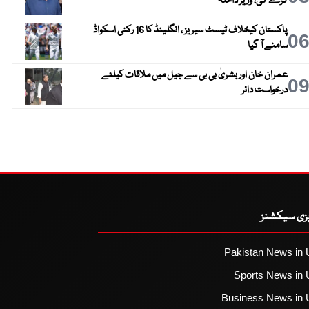
کرے گی، وزیر داخلہ
پاکستان کیخلاف ٹیسٹ سیریز ، انگلینڈ کا 16 رکنی اسکواڈ
0
سامنے آ گیا
عمران خان اور بشریٰ بی بی سے جیل میں ملاقات کیلئے
0
درخواست دائر
یزی سیکشنز
Pakistan News in 
Sports News in 
Business News in 