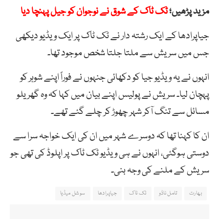
مزید پڑھیں؛
ٹک ٹاک کے شوق نے نوجوان کو جیل پہنچا دیا
جیاپرادھا کے ایک رشتہ دار نے ٹک ٹاک پر ایک ویڈیو دیکھی
جس میں سریش سے ملتا جلتا شخص موجود تھا۔
انہوں نے یہ ویڈیو جیا کو دکھائی جنہوں نے فوراً اپنے شوہر کو
پہچان لیا۔ سریش نے پولیس اپنے بیان میں کہا کہ وہ گھریلو
مسائل سے تنگ آکر شہر چھوڑ کر چلے گئے تھے۔
ان کا کہنا تھا کہ دوسرے شہر میں ان کی ایک خواجہ سرا سے
دوستی ہوگئی، انہوں نے ہی ویڈیو ٹک ٹاک پر اپلوڈ کی تھی جو
سریش کے ملنے کی وجہ بنی۔
بھارت
تامل ناڈو
ٹک ٹاک
جیاپرادھا
سوشل میڈیا