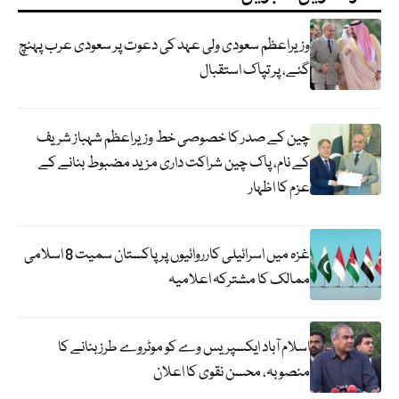
وزیراعظم سعودی ولی عہد کی دعوت پر سعودی عرب پہنچ
گئے، پر تپاک استقبال
چین کے صدر کا خصوصی خط وزیراعظم شہباز شریف
کے نام، پاک چین شراکت داری مزید مضبوط بنانے کے
عزم کا اظہار
غزہ میں اسرائیلی کارروائیوں پر پاکستان سمیت 8 اسلامی
ممالک کا مشترکہ اعلامیہ
اسلام آباد ایکسپریس وے کو موٹروے طرز بنانے کا
منصوبہ، محسن نقوی کا اعلان