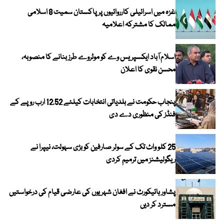
غزہ میں اسرائیلی کارروائیوں پر پاکستان سمیت 8 اسلامی
ممالک کا مشترکہ اعلامیہ
اسلام آباد ایکسپریس وے کو موٹروے طرز بنانے کا منصوبہ،
محسن نقوی کا اعلان
پنجاب حکومت نے بلدیاتی انتخابات کیلئے 12.52 ارب روپے کے
فنڈز کی منظوری دے دی
25 کلو واٹ تک کے سولر صارفین کو بڑی سہولت، نیپرا نے
ریگولیشنز میں ترمیم کردی
پشاور ہائیکورٹ نے افغان شہریوں کی عارضی قیام کی درخواستیں
مسترد کر دیں