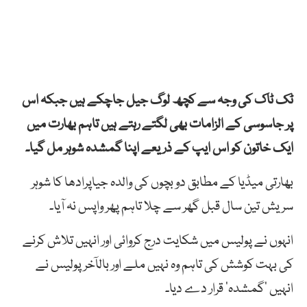
ٹک ٹاک کی وجہ سے کچھ لوگ جیل جاچکے ہیں جبکہ اس
پر جاسوسی کے الزامات بھی لگتے رہتے ہیں تاہم بھارت میں
ایک خاتون کو اس ایپ کے ذریعے اپنا گمشدہ شوہر مل گیا۔
بھارتی میڈیا کے مطابق دو بچوں کی والدہ جیاپرادھا کا شوہر
سریش تین سال قبل گھر سے چلا تاہم پھر واپس نہ آیا۔
انہوں نے پولیس میں شکایت درج کروائی اور انہیں تلاش کرنے
کی بہت کوشش کی تاہم وہ نہیں ملے اور بالآخر پولیس نے
انہیں ’گمشدہ‘ قرار دے دیا۔