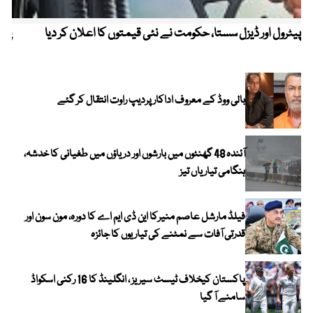
پیٹرول اور ڈیزل سستا، حکومت نے نئی قیمتوں کا اعلان کر دیا
پیٹ
بالی ووڈ کے معروف اداکار پردیپ راوت انتقال کر گئے
آئندہ 48 گھنٹوں میں بارشوں اور دریاؤں میں طغیانی کا خدشہ،
ہنگامی تیاریاں تیز
فیلڈ مارشل عاصم منیرکا این ڈی ایم اے کا دورہ، مون سون اور
قدرتی آفات سے نمٹنے کی تیاریوں کا جائزہ
پاکستان کیخلاف ٹیسٹ سیریز ، انگلینڈ کا 16 رکنی اسکواڈ
سامنے آ گیا