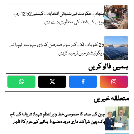
پنجاب حکومت نے بلدیاتی انتخابات کیلئے 12.52 ارب
روپے کے فنڈز کی منظوری دے دی
25 کلو واٹ تک کے سولر صارفین کو بڑی سہولت، نیپرا نے
ریگولیشنز میں ترمیم کردی
ہمیں فالو کریں
WhatsApp
Twitter
Facebook
Faceboo
متعلقہ خبریں
چین کے صدر کا خصوصی خط وزیراعظم شہباز شریف کے نام،
پاک چین شراکت داری مزید مضبوط بنانے کے عزم کا اظہار