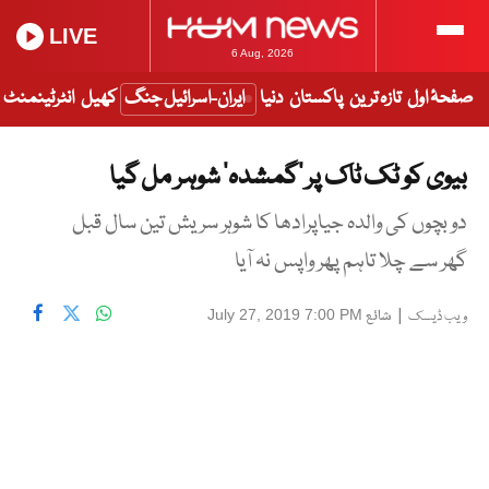
LIVE
6 Aug, 2026
صفحۂ اول
تازہ ترین
پاکستان
دنیا
ایران-اسرائیل جنگ
کھیل
انٹرٹینمنٹ
بیوی کو ٹک ٹاک پر ’گمشدہ‘ شوہر مل گیا
دو بچوں کی والدہ جیاپرادھا کا شوہر سریش تین سال قبل
گھر سے چلا تاہم پھر واپس نہ آیا
|
شائع
July 27, 2019 7:00 PM
ویب ڈیسک