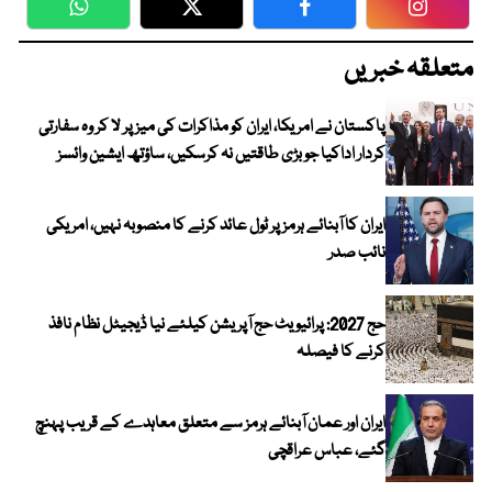
WhatsApp
Twitter
Facebook
Faceboo
متعلقہ خبریں
پاکستان نے امریکا، ایران کو مذاکرات کی میز پر لا کر وہ سفارتی
کردار اداکیا جو بڑی طاقتیں نہ کرسکیں، ساؤتھ ایشین وائسز
ایران کا آبنائے ہرمز پر ٹول عائد کرنے کا منصوبہ نہیں، امریکی
نائب صدر
حج 2027: پرائیویٹ حج آپریشن کیلئے نیا ڈیجیٹل نظام نافذ
کرنے کا فیصلہ
ایران اور عمان آبنائے ہرمز سے متعلق معاہدے کے قریب پہنچ
گئے، عباس عراقچی