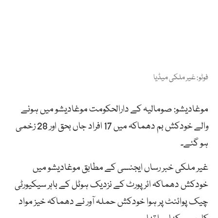
فوٹو: غیر ملکی میڈیا
موغادیشو: صومالیہ کے دارالحکومت موغادیشو میں ہونے
والے خودکش بم دھماکہ میں 17 افراد جاں بحق اور 28 زخمی
ہو گئے۔
غیر ملکی خبر رساں ایجنسی کے مطابق موغادیشو میں
خودکش دھماکہ ائرپورٹ کے نزدیک ہوٹل کے باہر سیکیورٹی
چیک پوائنٹ پر ہوا خودکش حملہ آور نے دھماکہ خیز مواد