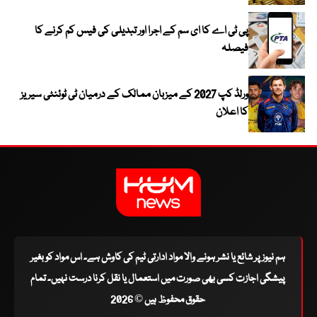
پی ٹی اے کا ای سم کے اجرا اور تبدیلی کی فیس کم کرنے کا
فیصلہ
ورلڈ کپ 2027 کے میزبان ممالک کے درمیان ٹی ٹوئنٹی سیریز
کا اعلان
ہم نیوز پر شائع یا نشر ہونے والا مواد ادارتی ٹیم کی کاوش ہے۔ اس مواد کو بغیر
پیشگی اجازت کسی بھی صورت میں استعمال یا نقل کرنا درست نہیں۔ تمام
حقوق محفوظ ہیں © 2026