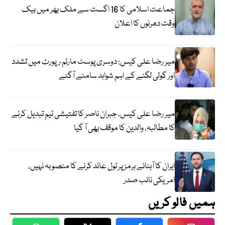
جماعت اسلامی کا 16 اگست سے ملک بھر میں بیک
وقت دھرنوں کا اعلان
میر رضا علی کیس: دوسری پوسٹ مارٹم رپورٹ میں تشدد
اور گولی لگنے کے اہم شواہد سامنے آگئے
میر رضا علی کیس، جبران ناصر کا تفتیشی ٹیم تبدیل کرنے
کا مطالبہ، والدین کا موقف بھی آ گیا
ایران کا آبنائے ہرمز پر ٹول عائد کرنے کا منصوبہ نہیں،
امریکی نائب صدر
ہمیں فالو کریں