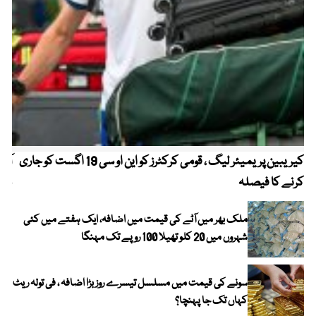
کیریبین پریمیئر لیگ ، قومی کرکٹرز کو این او سی 19 اگست کو جاری
آز
کرنے کا فیصلہ
چھی
ملک بھر میں آٹے کی قیمت میں اضافہ، ایک ہفتے میں کئی
شہروں میں 20 کلو تھیلا 100 روپے تک مہنگا
سونے کی قیمت میں مسلسل تیسرے روز بڑا اضافہ ، فی تولہ ریٹ
کہاں تک جا پہنچا؟