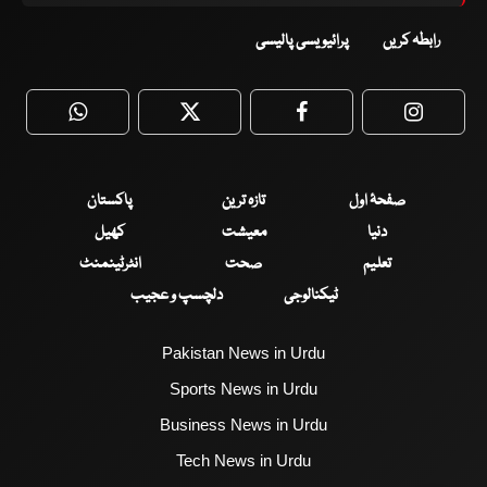
رابطہ کریں
پرائیویسی پالیسی
WhatsApp
Twitter
Facebook
Faceboo
صفحۂ اول
تازہ ترین
پاکستان
دنیا
معیشت
کھیل
تعلیم
صحت
انٹرٹینمنٹ
ٹیکنالوجی
دلچسپ و عجیب
Pakistan News in Urdu
Sports News in Urdu
Business News in Urdu
Tech News in Urdu