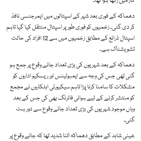
کار میں رکھا ہوا تھا۔
دھماکہ کے فوری بعد شہر کے اسپتالوں میں ایمرجنسی نافذ
کر دی گئی۔ زخمیوں کو فوری طور پر اسپتال منتقل کیا گیا تاہم
اسپتال ذرائع کے مطابق زخمیوں میں سے 12 افراد کی حالت
تشویشناک ہے۔
دھماکہ کے بعد شہریوں کی بڑی تعداد جائے وقوع پر جمع ہو
گئی تھی جس کی وجہ سے ایمبولینس اور ریسکیو اداروں کو
مشکلات کا سامنا کرنا پڑا تاہم سیکیورٹی اہلکاروں نے مجمع
کو منتشر کرنے کے لیے ہوائی فائرنگ بھی کی جس کے بعد
وہاں موجود شہریوں کی بڑی تعداد جائے وقوع سے دور ہٹ
گئی۔
عینی شاہد کے مطابق دھماکہ اتنا شدید تھا کہ جائے وقوع پر