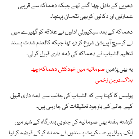
دھویں کے بادل چھا گئے تھے جبکہ دھماکہ سے قریبی
عمارتوں اور دکانوں کو بھی نقصان پہنچا۔
دھماکہ کے بعد سیکیورٹی اداروں نے علاقہ کو گھیرے میں
لے کر سرچ آپریشن شروع کر دیا تھا جبکہ کالعدم شدت پسند
تنظیم الشباب نے دھماکہ کی ذمہ داری قبول کر لی۔
یہ بھی پڑھیں
صومالیہ میں خودکش دھماکہ:چھ
ہلاک،درجن زخمی
پولیس کا کہنا ہے کہ الشباب کی جانب سے ذمہ داری قبول
کیے جانے کے باوجود تحقیقات کی جا رہی ہیں۔
گزشتہ ہفتہ بھی صومالیہ کی جنوبی بندرگاہ کے شہر میں
ایک ہوٹل پر عسکریت پسندوں نے حملہ کر کے قبضہ کر لیا