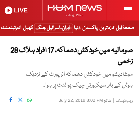
LIVE
9 Aug, 2026
صفحۂ اول
تازہ ترین
پاکستان
دنیا
ایران-اسرائیل جنگ
کھیل
انٹرٹینمنٹ
صومالیہ میں خودکش دھماکہ، 17 افراد ہلاک 28
زخمی
موغادیشو میں خودکش دھماکہ ائرپورٹ کے نزدیک
ہوٹل کے باہر سیکیورٹی چیک پوائنٹ پر ہوا۔
|
شائع
July 22, 2019 8:02 PM
ویب ڈیسک