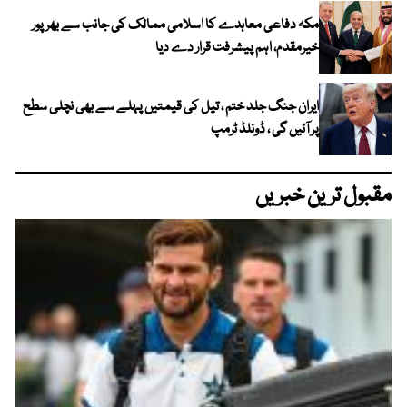
مکہ دفاعی معاہدے کا اسلامی ممالک کی جانب سے بھرپور
خیرمقدم، اہم پیشرفت قرار دے دیا
ایران جنگ جلد ختم ، تیل کی قیمتیں پہلے سے بھی نچلی سطح
پر آئیں گی ، ڈونلڈ ٹرمپ
مقبول ترین خبریں