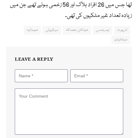
تھا جس میں 26 افراد ہلاک اور 56 زخمی ہوئے تھے جن میں
زیادہ تعداد غیر ملکیوں کی تھی۔
ائرپورٹ
ایمرجنسی
خودکش دھماکہ
سیکیورٹی
صومالیہ
موغادیشو
LEAVE A REPLY