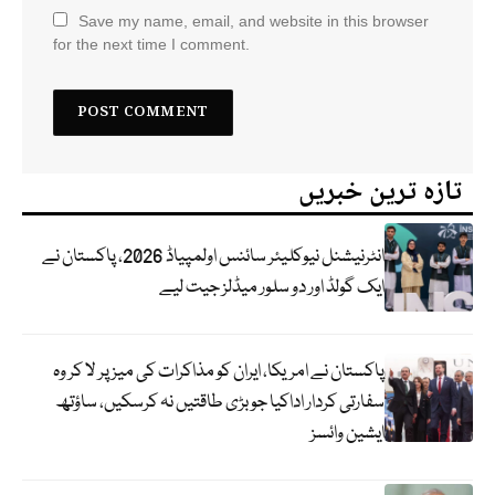
Save my name, email, and website in this browser
for the next time I comment.
تازہ ترین خبریں
انٹرنیشنل نیوکلیئر سائنس اولمپیاڈ 2026، پاکستان نے
ایک گولڈ اور دو سلور میڈلز جیت لیے
پاکستان نے امریکا، ایران کو مذاکرات کی میز پر لا کر وہ
سفارتی کردار اداکیا جو بڑی طاقتیں نہ کرسکیں، ساؤتھ
ایشین وائسز