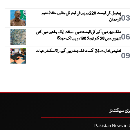
پیٹرول کی قیمت 228 روپے فی لیٹر کی جائے، حافظ نعیم
0
الرحمان
ملک بھر میں آٹے کی قیمت میں اضافہ، ایک ہفتے میں کئی
0
شہروں میں 20 کلو تھیلا 100 روپے تک مہنگا
تعلیمی ادارے 24 اگست تک بند رہیں گے، رانا سکندر حیات
0
یزی سیکشنز
Pakistan News in 