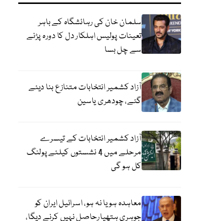
سلمان خان کی رہائشگاہ کے باہر
تعینات پولیس اہلکار دل کا دورہ پڑنے
سے چل بسا
آزاد کشمیر انتخابات متنازع بنا دیئے
گئے، چودھری یاسین
آزاد کشمیر انتخابات کے تیسرے
مرحلے میں 4 نشستوں کیلئے پولنگ
کل ہو گی
معاہدہ ہو یا نہ ہو، اسرائیل ایران کو
جوہری ہتھیارحاصل نہیں کرنے دیگا،