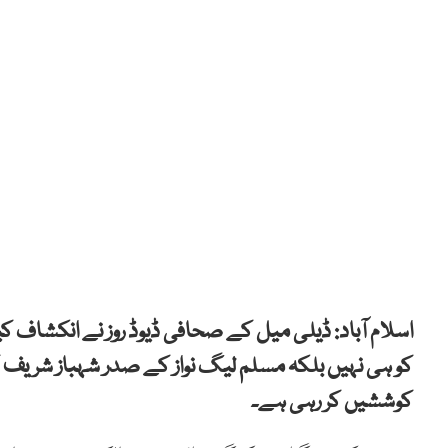
اسلام آباد: ڈیلی میل کے صحافی ڈیوڈ روز نے انکشاف 
کو ہی نہیں بلکہ مسلم لیگ نواز کے صدر شہباز شریف ک
کوششیں کر رہی ہے۔