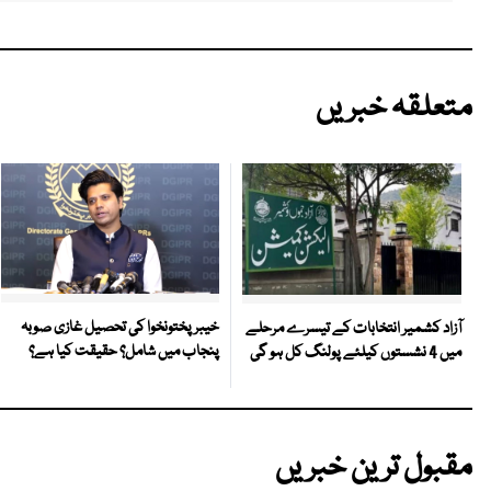
متعلقہ خبریں
خیبر پختونخوا کی تحصیل غازی صوبہ
آزاد کشمیر انتخابات کے تیسرے مرحلے
پنجاب میں شامل؟ حقیقت کیا ہے؟
میں 4 نشستوں کیلئے پولنگ کل ہو گی
مقبول ترین خبریں