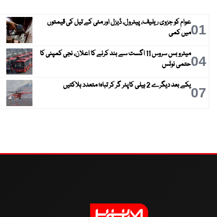
عوام کو جزوی ریلیف، پیٹرول، ڈیزل اور مٹی کے تیل کی قیمتوں
01
میں کمی
میٹرو بس سروس 11 اگست سے بند کرنے کا اعلان، نجی کمپنی کا
04
حتمی نوٹس
یکے بعد دیگرے 2 ہیلی کاپٹر گر کر تباہ؛ متعدد ہلاکتیں
07