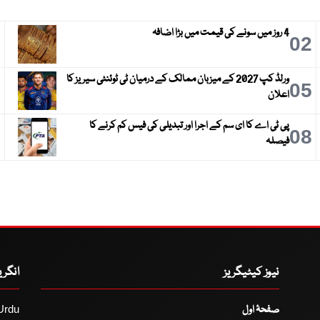
4 روز میں سونے کی قیمت میں بڑا اضافہ
3
02
ورلڈ کپ 2027 کے میزبان ممالک کے درمیان ٹی ٹوئنٹی سیریز کا
6
05
اعلان
پی ٹی اے کا ای سم کے اجرا اور تبدیلی کی فیس کم کرنے کا
9
08
فیصلہ
نیوز کیٹیگریز
انگر
صفحۂ اول
Urdu