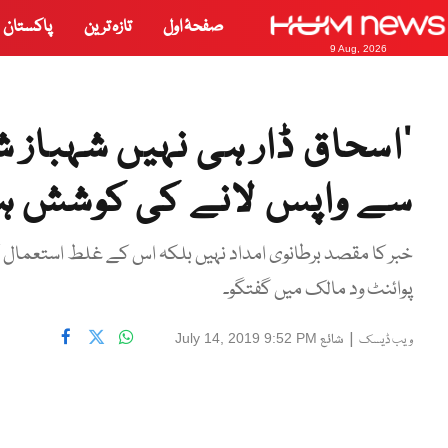
صفحۂ اول
تازہ ترین
پاکستان
9 Aug, 2026
’اسحاق ڈار ہی نہیں شہباز 
سے واپس لانے کی کوشش ہ
خبر کا مقصد برطانوی امداد نہیں بلکہ اس کے غلط استعمال کو
پوائنٹ ود مالک میں گفتگو۔
|
شائع
July 14, 2019 9:52 PM
ویب ڈیسک