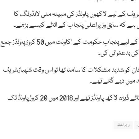
یف کے لیے لاکھوں پاونڈز کی مبینہ منی لانڈرنگ کا
ے کہ سابق وزیراعلیٰ پنجاب کے اثاثے کیسے بڑھے۔
حکام کا کہنا ہے کہ برطانیہ نے 2005 کے زلزلہ متاثرین کے لیے پنجاب حکومت کے اکاونٹ میں 50 کروڑ پاونڈز جمع
کی بدعنوانی کی۔
اروں کے مطابق جب 2005 میں پاکستان کو شدید مشکلات کا سامنا تھا تو اس وقت شہبازشریف
برطانوی اخبار کے مطابق 2003میں شریف خاندان کے اثاثے ڈیڑھ لاکھ پاونڈز تھے اور 2018 میں 20 کروڑ پاونڈ تک
وزیر اعظم