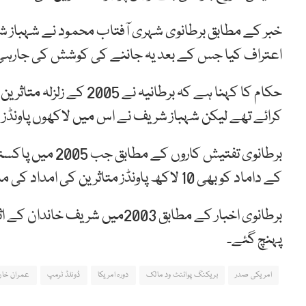
خبر کے مطابق برطانوی شہری آفتاب محمود نے شہباز شر
اعتراف کیا جس کے بعد یہ جاننے کی کوشش کی جارہی ہ
کرائے تھے لیکن شہباز شریف نے اس میں لاکھوں پاونڈز 
برطانوی تفتیش ک
کے داماد کو بھی 10 لاکھ پاونڈز متاثرین کی امداد کی مد میں دیے گئے تھے۔
پہنچ گئے۔
امریکی صدر
بریکنگ پوائنٹ ود مالک
دورہ امریکا
ڈونلڈ ٹرمپ
عمران خان