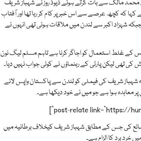
ن محمد مالک سے بات کرتے ہوئے ڈیوڈ روز نے شہباز شریف
ہا کہ کچھ عرصے سے اس خبر پر کام کر رہا تھا اور آفتاب
جبکہ شہزاد اکبر سے لندن میں ملاقات ہوئی تھی انہوں نے
ہ اس کے غلط استعمال کو اجاگر کرنا ہے تاہم مسلم لیگ نون
کی تھی لیکن پارٹی کے رہنماؤں نے کوئی جواب نہیں دیا۔
لاء شہباز شریف کی فیملی کو لندن سے پاکستان واپس لانے
ر معاہدہ ہوا ہے جو میں نے خود دیکھا ہے۔
 شائع کی جس کے مطابق شہباز شریف کیخلاف برطانیہ میں
ں خرد برد کا الزام ہے۔