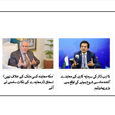
5 ارب ڈالر کی سرمایہ کاری کے معاہدے
‘مکہ معاہدہ کسی ملک کے خلاف نہیں’؛
آئندہ ماہ سے شروع ہونے کی توقع ہے،
اسحاق ڈار معاہدے کے نکات سامنے لے
وزیر پیٹرولیم
آئے