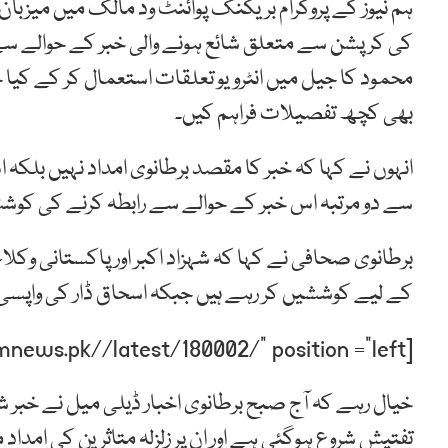
ہم نیوز کے پروگرام بریکنگ پوائنٹ ود مالک میں میزبا
کی کرپشن سے متعلق شائع ہونے والی خبر کے حوالے سے ک
محمود کا جیل میں انٹرویو تعلقات استعمال کر کے کیا 
بھی کچھ تفصیلات فراہم کیں۔
انہوں نے کہا کہ خبر کا مقصد برطانوی امداد نہیں بلک
سے دو مرتبہ اس خبر کے حوالے سے رابطہ کرنے کی کوشش 
برطانوی صحافی نے کہا کہ شہزاد اکبر اور پاکستانی وک
کے لیے کوششیں کر رہے ہیں جبکہ اسحاق ڈار کی واپسی پ
[post-relate link=”https://humnews.pk//latest/180002/” position =”left”]
خیال رہے کہ آج صبح برطانوی اخبار ڈیلی میل نے خبر
تفتیش شروع ہوگئی ہے اور ان پر زلزلہ متاثرین کی امداد می