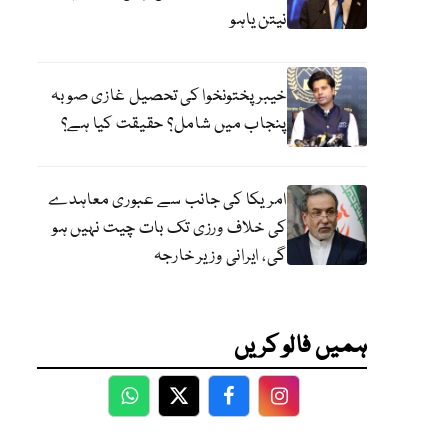
نیتن یاہو
خیبر پختونخوا کی تحصیل غازی صوبہ
پنجاب میں شامل؟ حقیقت کیا ہے؟
امریکا کی جانب سے عبوری معاہدے
کی خلاف ورزی تک بات چیت نہیں ہو
گی، ایرانی وزیر خارجہ
ہمیں فالو کریں
WhatsApp
Twitter
Facebook
Facebook