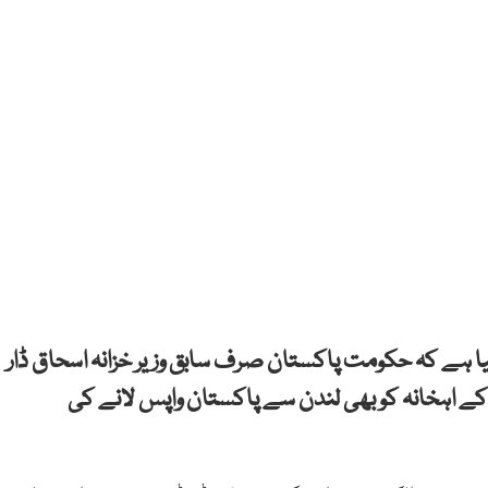
کیا ہے کہ حکومت پاکستان صرف سابق وزیر خزانہ اسحاق ڈار
ے اہخانہ کو بھی لندن سے پاکستان واپس لانے کی