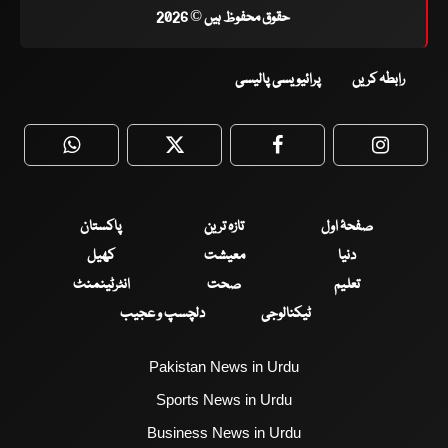
حقوق محفوظ ہیں © 2026
رابطہ کریں
پرائیویسی پالیسی
WhatsApp
Twitter
Facebook
Faceboo
صفحۂ اول
تازہ ترین
پاکستان
دنیا
معیشت
کھیل
تعلیم
صحت
انٹرٹینمنٹ
ٹیکنالوجی
دلچسپ و عجیب
Pakistan News in Urdu
Sports News in Urdu
Business News in Urdu