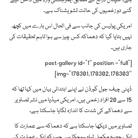
گئے دو زخمیوں کی حالت تشویشناک ہے۔
امریکی پولیس کی جانب سے فی الحال اس بارے میں کچھ
نہیں بتایا گیا کہ دھماکہ کس چیز سے ہوا تاہم تحقیقات کی
جاری ہیں۔
[post-gallery id=”1″ position =”full”
img=”178301,178302,178303″]
ڈپٹی چیف جول گورڈن نے اپنے ابتدائی بیان میں کہا تھا کہ
15 سے 20 افراد زخمی ہیں۔ امریکی میڈیا میں نشر تصاویر
سے دھماکے کی شدت کا اندازہ لگایا جاسکتا ہے۔
تصاویر میں دیکھا جاسکتا ہے کہ دھماکہ سے عمارت کا
ایک حصہ مکمل تباہ ہوچکا ہے جب کہ ایک عمارت کے