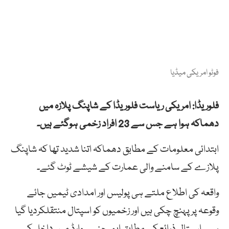
فوٹو امریکی میڈیا
فلوریڈا: امریکی ریاست فلوریڈا کے شاپنگ پلازہ میں
دھماکہ ہوا ہے جس سے 23 افراد زخمی ہوگئے ہیں۔
ابتدائی معلومات کے مطابق دھماکہ اتنا شدید تھا کہ شاپنگ
پلازے کے سامنے والی عمارت کے شیشے ٹوٹ گئے۔
واقعہ کی اطلاع ملتے ہی پولیس اور امدادی ٹیمیں جائے
وقوعہ پر پہنچ چکی ہیں اور زخمیوں کو اسپتال منتقلکردیا گیا
ہے۔ اسپتال ذرائع کے مطابق ایمرجنسی وارڈ میں داخل کیے