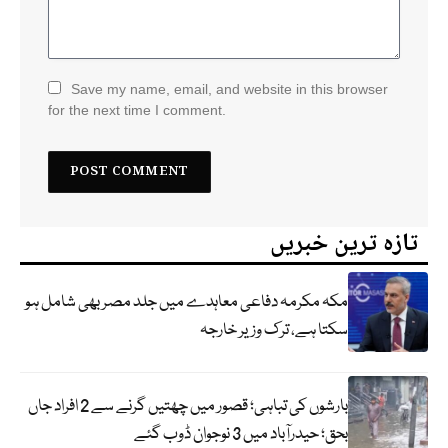
Save my name, email, and website in this browser
for the next time I comment.
تازہ ترین خبریں
مکہ مکرمہ دفاعی معاہدے میں جلد مصر بھی شامل ہو
سکتا ہے، ترک وزیر خارجہ
بارشوں کی تباہی؛ قصور میں چھتیں گرنے سے 2 افراد جاں
بحق؛ حیدرآباد میں 3 نوجوان ڈوب گئے