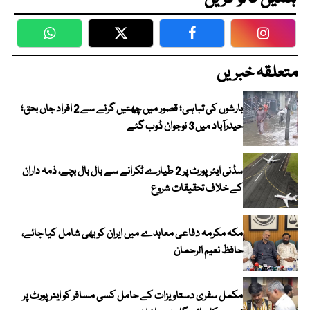
WhatsApp
Twitter
Facebook
Faceboo
متعلقہ خبریں
بارشوں کی تباہی؛ قصور میں چھتیں گرنے سے 2 افراد جاں بحق؛
حیدرآباد میں 3 نوجوان ڈوب گئے
سڈنی ایئرپورٹ پر 2 طیارے ٹکرانے سے بال بال بچے، ذمہ داران
کے خلاف تحقیقات شروع
مکہ مکرمہ دفاعی معاہدے میں ایران کو بھی شامل کیا جائے،
حافظ نعیم الرحمان
مکمل سفری دستاویزات کے حامل کسی مسافر کو ایئرپورٹ پر