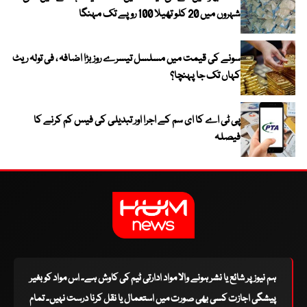
شہروں میں 20 کلو تھیلا 100 روپے تک مہنگا
سونے کی قیمت میں مسلسل تیسرے روز بڑا اضافہ ، فی تولہ ریٹ
کہاں تک جا پہنچا؟
پی ٹی اے کا ای سم کے اجرا اور تبدیلی کی فیس کم کرنے کا
فیصلہ
ہم نیوز پر شائع یا نشر ہونے والا مواد ادارتی ٹیم کی کاوش ہے۔ اس مواد کو بغیر
پیشگی اجازت کسی بھی صورت میں استعمال یا نقل کرنا درست نہیں۔ تمام