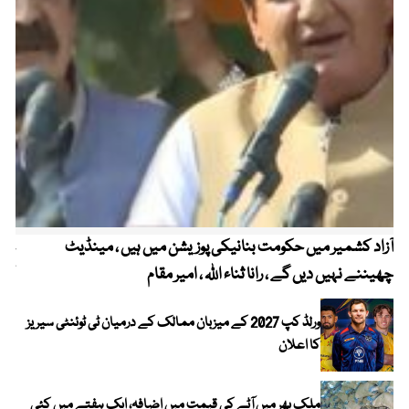
آزاد کشمیر میں حکومت بنانیکی پوزیشن میں ہیں ، مینڈیٹ
عوا
چھیننے نہیں دیں گے ، رانا ثناء اللہ ، امیر مقام
کم
ورلڈ کپ 2027 کے میزبان ممالک کے درمیان ٹی ٹوئنٹی سیریز
کا اعلان
ملک بھر میں آٹے کی قیمت میں اضافہ، ایک ہفتے میں کئی