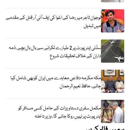
نوجوان تاجر میر رضا کے اغوا کی ایف آئی آر قتل کے مقدمے
میں تبدیل
سڈنی ایئرپورٹ پر 2 طیارے ٹکرانے سے بال بال بچے، ذمہ
داران کے خلاف تحقیقات شروع
مکہ مکرمہ دفاعی معاہدے میں ایران کو بھی شامل کیا
جائے، حافظ نعیم الرحمان
مکمل سفری دستاویزات کے حامل کسی مسافر کو
ایئرپورٹ پر نہیں روکا جائے گا، وزیر داخلہ
ہمیں فالو کریں