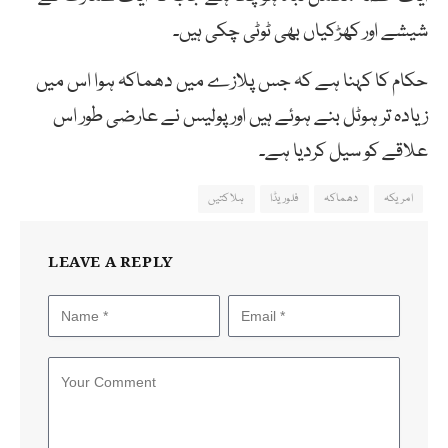
شیشے اور کھڑکیاں بھی ٹوٹی چکی ہیں۔
حکام کا کہنا ہے کہ جس پلازے میں دھماکہ ہوا اس میں
زیادہ تر ہوٹل بنے ہوئے ہیں اور پولیس نے عارضی طور اس
علاقے کو سیل کردیا ہے۔
امریکہ
دھماکہ
فلوریڈا
ہلاکتیں
LEAVE A REPLY