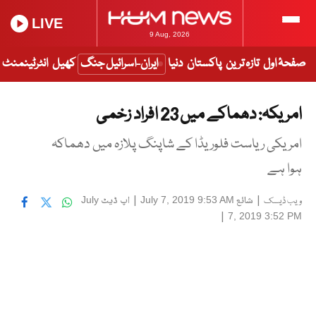
LIVE
9 Aug, 2026
صفحۂ اول
تازہ ترین
پاکستان
دنیا
ایران-اسرائیل جنگ
کھیل
انٹرٹینمنٹ
امریکہ: دھماکے میں 23 افراد زخمی
امریکی ریاست فلوریڈا کے شاپنگ پلازہ میں دھماکہ
ہوا ہے
|
شائع
|
اپ ڈیٹ
July
July 7, 2019 9:53 AM
ویب ڈیسک
|
7, 2019 3:52 PM