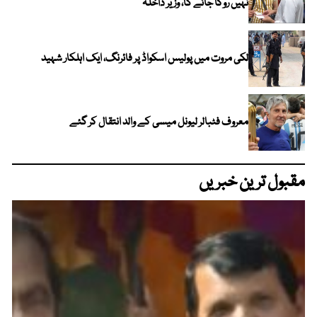
نہیں روکا جائے گا، وزیر داخلہ
لکی مروت میں پولیس اسکواڈ پر فائرنگ، ایک اہلکار شہید
معروف فٹبالر لیونل میسی کے والد انتقال کر گئے
مقبول ترین خبریں