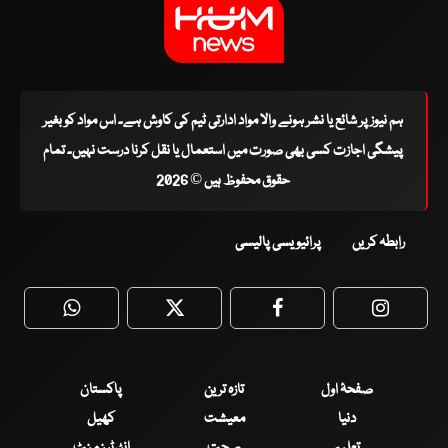
ہم نیوز پر شائع یا نشر ہونے والا مواد ادارتی ٹیم کی کاوش ہے۔ اس مواد کو بغیر
پیشگی اجازت کسی بھی صورت میں استعمال یا نقل کرنا درست نہیں۔ تمام
حقوق محفوظ ہیں © 2026
رابطہ کریں
پرائیویسی پالیسی
WhatsApp
Twitter
Facebook
Faceboo
صفحۂ اول
تازہ ترین
پاکستان
دنیا
معیشت
کھیل
تعلیم
صحت
انٹرٹینمنٹ