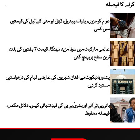
کرنے کا فیصلہ
چھی
عوام کو جزوی ریلیف، پیٹرول، ڈیزل اور مٹی کے تیل کی قیمتوں
میں کمی
عالمی مارکیٹ میں سونا مزید مہنگا ، قیمت 7 ہفتوں کی بلند
ترین سطح پر پہنچ گئی
پشاور ہائیکورٹ نے افغان شہریوں کی عارضی قیام کی درخواستیں
مسترد کر دیں
بانی پی ٹی آئی اور بشریٰ بی بی کی قیدِ تنہائی کیس، دلائل مکمل،
فیصلہ محفوظ