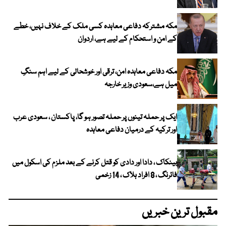
مکہ مشترکہ دفاعی معاہدہ کسی ملک کے خلاف نہیں، خطے
کے امن و استحکام کے لیے ہے، اردوان
مکہ دفاعی معاہدہ امن، ترقی اور خوشحالی کے لیے اہم سنگِ
میل ہے،سعودی وزیر خارجہ
ایک پر حملہ تینوں پر حملہ تصور ہو گا، پاکستان ، سعودی عرب
اور ترکیہ کے درمیان دفاعی معاہدہ
بینکاک ، دادا اور دادی کو قتل کرنے کے بعد ملزم کی اسکول میں
فائرنگ ، 8 افراد ہلاک ، 14 زخمی
مقبول ترین خبریں