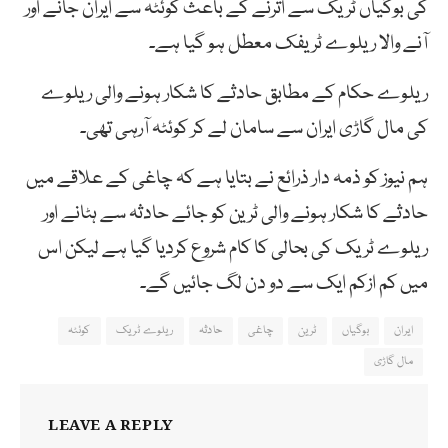
کی بوگیاں ٹریک سے اترنے کے باعث کوئٹہ سے ایران جانے اور
آنے والا ریلوے ٹریفک معطل ہو گیا ہے۔
ریلوے حکام کے مطابق حادثے کا شکار ہونے والی ریلوے
کی مال گاڑی ایران سے سامان لے کر کوئٹہ آرہی تھی۔
ہم نیوز کو ذمہ دار ذرائع نے بتایا ہے کہ چاغی کے علاقے میں
حادثے کا شکار ہونے والی ٹرین کو جائے حادثہ سے ہٹانے اور
ریلوے ٹریک کی بحالی کا کام شروع کردیا گیا ہے لیکن اس
میں کم ازکم ایک سے دو دن لگ جائیں گے۔
ایران
بوگیاں
ٹرین
چاغی
حادثہ
ریلوے ٹریک
کوئٹہ
مال گاڑی
LEAVE A REPLY