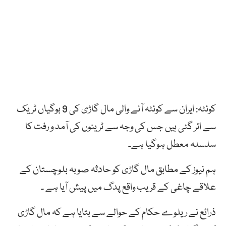
کوئٹہ: ایران سے کوئٹہ آنے والی مال گاڑی کی 9 بوگیاں ٹریک
سے اتر گئی ہیں جس کی وجہ سے ٹرینوں کی آمد و رفت کا
سلسلہ معطل ہوگیا ہے۔
ہم نیوز کے مطابق مال گاڑی کو حادثہ صوبہ بلوچستان کے
علاقے چاغی کے قریب واقع پدگ میں پیش آیا ہے ۔
ذرائع نے ریلوے حکام کے حوالے سے بتایا ہے کہ مال گاڑی