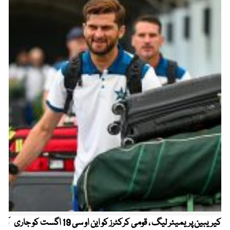
کیریبین پریمیئر لیگ ، قومی کرکٹرز کو این او سی 19 اگست کو جاری
آز