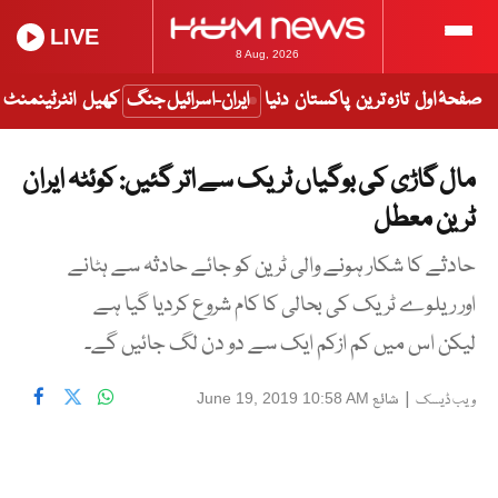
LIVE
8 Aug, 2026
صفحۂ اول
تازہ ترین
پاکستان
دنیا
ایران-اسرائیل جنگ
کھیل
انٹرٹینمنٹ
مال گاڑی کی بوگیاں ٹریک سے اتر گئیں: کوئٹہ ایران
ٹرین معطل
حادثے کا شکار ہونے والی ٹرین کو جائے حادثہ سے ہٹانے
اور ریلوے ٹریک کی بحالی کا کام شروع کردیا گیا ہے
لیکن اس میں کم ازکم ایک سے دو دن لگ جائیں گے۔
|
شائع
June 19, 2019 10:58 AM
ویب ڈیسک