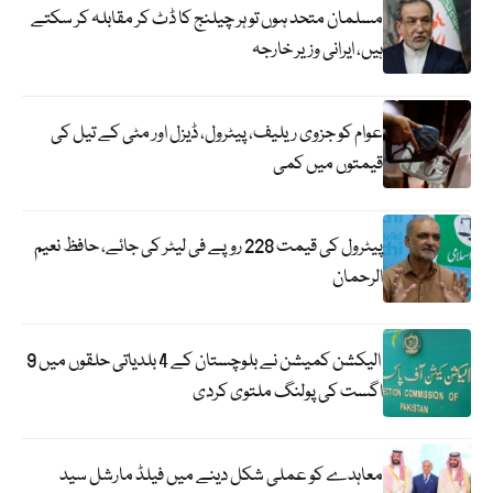
مسلمان متحد ہوں تو ہر چیلنج کا ڈٹ کر مقابلہ کر سکتے
ہیں، ایرانی وزیر خارجہ
عوام کو جزوی ریلیف، پیٹرول، ڈیزل اور مٹی کے تیل کی
قیمتوں میں کمی
پیٹرول کی قیمت 228 روپے فی لیٹر کی جائے، حافظ نعیم
الرحمان
الیکشن کمیشن نے بلوچستان کے 4 بلدیاتی حلقوں میں 9
اگست کی پولنگ ملتوی کردی
معاہدے کو عملی شکل دینے میں فیلڈ مارشل سید