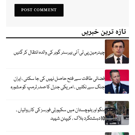
تازہ ترین خبریں
چیئرمین پی ٹی آئی بیرسٹر گوہر کی والدہ انتقال کر گئیں
فضائی طاقت سے فتح حاصل نہیں کی جا سکتی ، ایران
جنگ سے نکلیں ، امریکی جنرل کا صدر ٹرمپ کو مشورہ
ہنگو اور بلوچستان میں سکیورٹی فورسز کی کارروائیاں ،
10دہشتگرد ہلاک ، کیپٹن شہید