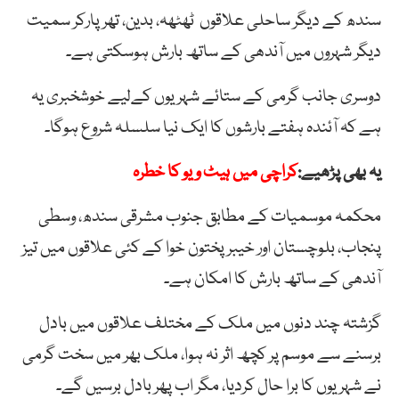
سندھ کے دیگر ساحلی علاقوں ٹھٹھہ، بدین، تھرپارکر سمیت
دیگر شہروں میں آندھی کے ساتھ بارش ہوسکتی ہے۔
دوسری جانب گرمی کے ستائے شہریوں کےلیے خوشخبری یہ
ہے کہ آئندہ ہفتے بارشوں کا ایک نیا سلسلہ شروع ہوگا۔
یہ بھی پڑھیے:
کراچی میں ہیٹ ویو کا خطرہ
محکمہ موسمیات کے مطابق جنوب مشرقی سندھ، وسطی
پنجاب، بلوچستان اور خیبرپختون خوا کے کئی علاقوں میں تیز
آندھی کے ساتھ بارش کا امکان ہے۔
گزشتہ چند دنوں میں ملک کے مختلف علاقوں میں بادل
برسنے سے موسم پر کچھ اثر نہ ہوا، ملک بھر میں سخت گرمی
نے شہریوں کا برا حال کردیا، مگر اب پھر بادل برسیں گے۔