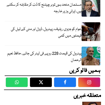
مسلمان متحد ہوں تو ہر چیلنج کا ڈٹ کر مقابلہ کر سکتے
ہیں، ایرانی وزیر خارجہ
عوام کو جزوی ریلیف، پیٹرول، ڈیزل اور مٹی کے تیل کی
قیمتوں میں کمی
پیٹرول کی قیمت 228 روپے فی لیٹر کی جائے، حافظ نعیم
الرحمان
ہمیں فالو کریں
WhatsApp
Twitter
Facebook
Faceboo
متعلقہ خبریں