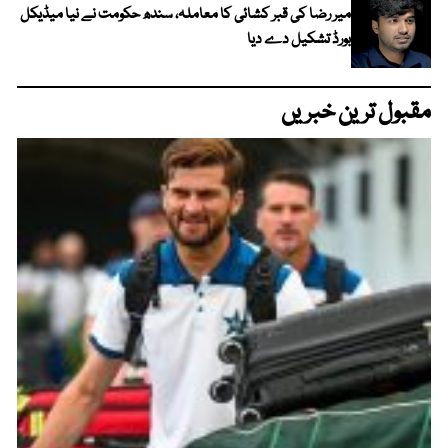
میر رضا کی قبر کشائی کا معاملہ، سندھ حکومت نے نیا میڈیکل
بورڈ تشکیل دے دیا
مقبول ترین خبریں