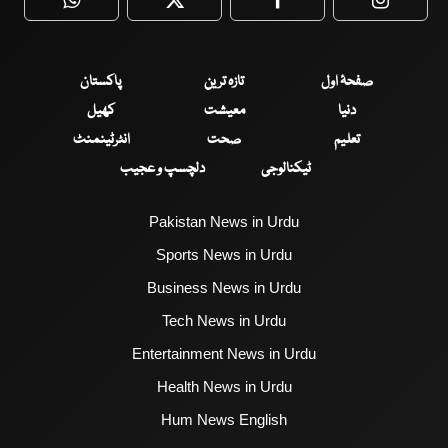
WhatsApp
Twitter
Facebook
Faceboo
صفحۂ اول
تازہ ترین
پاکستان
دنیا
معیشت
کھیل
تعلیم
صحت
انٹرٹینمنٹ
ٹیکنالوجی
دلچسپ و عجیب
Pakistan News in Urdu
Sports News in Urdu
Business News in Urdu
Tech News in Urdu
Entertainment News in Urdu
Health News in Urdu
Hum News English