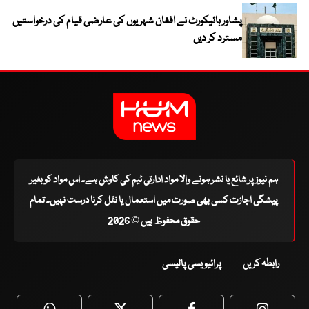
پشاور ہائیکورٹ نے افغان شہریوں کی عارضی قیام کی درخواستیں
مسترد کر دیں
ہم نیوز پر شائع یا نشر ہونے والا مواد ادارتی ٹیم کی کاوش ہے۔ اس مواد کو بغیر
پیشگی اجازت کسی بھی صورت میں استعمال یا نقل کرنا درست نہیں۔ تمام
حقوق محفوظ ہیں © 2026
رابطہ کریں
پرائیویسی پالیسی