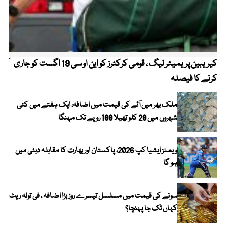
کیریبین پریمیئر لیگ ، قومی کرکٹرز کو این او سی 19 اگست کو جاری
آز
کرنے کا فیصلہ
چھی
ملک بھر میں آٹے کی قیمت میں اضافہ، ایک ہفتے میں کئی
شہروں میں 20 کلو تھیلا 100 روپے تک مہنگا
ویمنز ایشیا کپ 2026، پاکستان اور بھارت کا مقابلہ دبئی میں
ہو گا
سونے کی قیمت میں مسلسل تیسرے روز بڑا اضافہ ، فی تولہ ریٹ
کہاں تک جا پہنچا؟