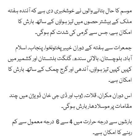
موسم کا حال بتانے والوں نے خوشخبری دی ہے کہ آئندہ ہفتہ
ملک کے بیشتر حصوں میں تیز ہواؤں کے ساتھ بارش کا
امکان ہے، جس سے گرمی کی شدت کم ہوگی۔
جمعرات سے ہفتہ کے دوران خیبرپختونخوا، پنجاب، اسلام
آباد، بلوچستان، بالائی سندھ، گلگت بلتستان اور کشمیر میں
کہیں کہیں تیز ہواؤں، آندھی اور گرج چمک کے ساتھ بارش کا
امکان ہے۔
اس دوران مکران، قلات، ژوب اور ڈی جی خان ڈویژن میں چند
مقامات پر موسلادھار بارش ہوگی۔
بارشوں سے درجہ حرارت میں 4 سے 6 درجہ معمول سے کم
رہنے کا امکان ہے۔