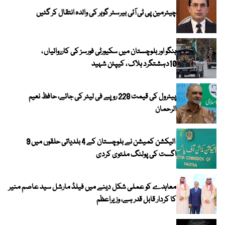
چیئرمین پی ٹی آئی بیرسٹر گوہر کی والدہ انتقال کر گئیں
ہنگو اور بلوچستان میں سکیورٹی فورسز کی کارروائیاں ،
10دہشتگرد ہلاک ، کیپٹن شہید
پیٹرول کی قیمت 228 روپے فی لیٹر کی جائے، حافظ نعیم
الرحمان
الیکشن کمیشن نے بلوچستان کے 4 بلدیاتی حلقوں میں 9
اگست کی پولنگ ملتوی کردی
معاہدے کو عملی شکل دینے میں فیلڈ مارشل سید عاصم منیر
کا کردار قابل قدر ہے، وزیراعظم