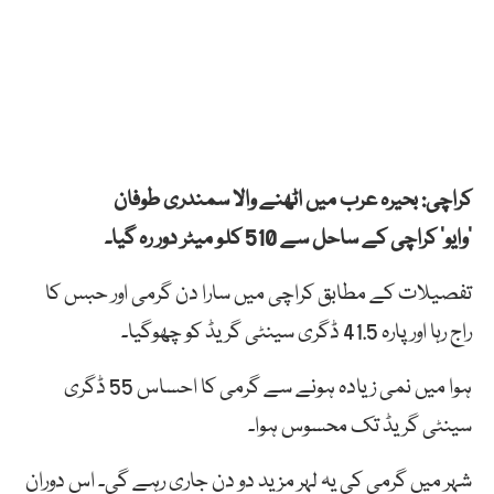
کراچی: بحیرہ عرب میں اٹھنے والا سمندری طوفان
’وایو‘ کراچی کے ساحل سے 510 کلو میٹر دور رہ گیا۔
تفصیلات کے مطابق کراچی میں سارا دن گرمی اور حبس کا
راج رہا اور پارہ 41.5 ڈگری سینٹی گریڈ کو چھوگیا۔
ہوا میں نمی زیادہ ہونے سے گرمی کا احساس 55 ڈگری
سینٹی گریڈ تک محسوس ہوا۔
شہر میں گرمی کی یہ لہر مزید دو دن جاری رہے گی۔ اس دوران