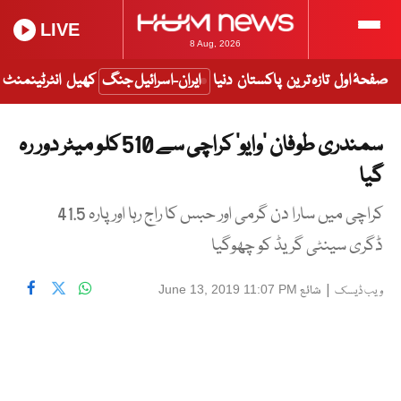
LIVE
8 Aug, 2026
صفحۂ اول
تازہ ترین
پاکستان
دنیا
ایران-اسرائیل جنگ
کھیل
انٹرٹینمنٹ
سمندری طوفان ’وایو‘ کراچی سے 510 کلو میٹر دور رہ
گیا
کراچی میں سارا دن گرمی اور حبس کا راج رہا اور پارہ 41.5
ڈگری سینٹی گریڈ کو چھوگیا
|
شائع
June 13, 2019 11:07 PM
ویب ڈیسک