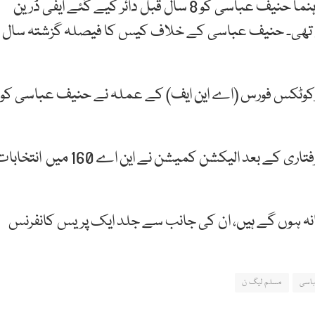
گزشتہ سال 18 جولائی کو پاکستان مسلم لیگ نون کے رہنما حنیف عباسی کو 8 سال قبل دائر کیے گئے ایفی ڈرین
ئی تھی۔ حنیف عباسی کے خلاف کیس کا فیصلہ گزشتہ سال
ارکوٹکس فورس (اے این ایف) کے عملہ نے حنیف عباسی کو
مسلم لیگ ن کے امیدوار حنیف عباسی کی نااہلی اور گرفتاری کے بعد الیکشن کمیشن نے این اے 160 میں ان
وانہ ہوں گے ہیں، ان کی جانب سے جلد ایک پریس کانفرنس
اسی
مسلم لیگ ن