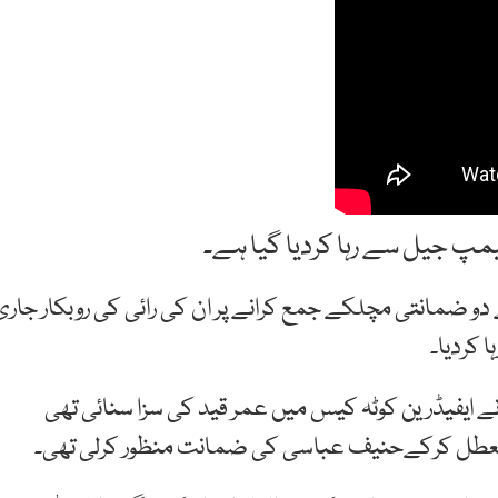
مپ جیل سے رہا کردیا گیا ہے۔
رہنما کی جانب سے 50، 50 لاکھ کے دو ضمانتی مچلکے جمع کرانے پر ان کی رائی کی روبکار جار
 کردیا۔
 ایفیڈرین کوٹہ کیس میں عمر قید کی سزا سنائی تھی