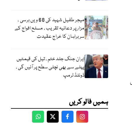
میجر طفیل شہید کی 68 ویں برسی ،
مزار پر دعائیہ تقریب ، مسلح افواج کے
سربراہان کا خراج عقیدت
ایران جنگ جلد ختم ، تیل کی قیمتیں
پہلے سے بھی نچلی سطح پر آئیں گی ،
ڈونلڈ ٹرمپ
ی
ہمیں فالو کریں
WhatsApp
Twitter
Facebook
Facebook