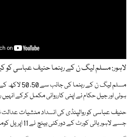
لاہور: مسلم لیگ ن کے رہنما حنیف عباسی کو کی
مسلم لیگ ن کے 
ہوئی اور جیل حکام نے اپنی کارروائی مکمل کرکے انہیں رہا
حنیف عباسی کو روالپنڈی کی انسداد منشیات عدالت نے
جسے لاہور ہائی کورٹ کے دورکنی بینچ نے 11 اپریل کومعطل کرکےحنیف عباسی کی ضمانت منظور کرلی تھی۔