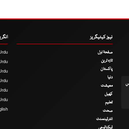
نیوز کیٹیگریز
انگر
صفحۂ اول
Urdu
تازہ ترین
Urdu
پاکستان
Urdu
دنیا
Urdu
اس
معیشت
Urdu
کھیل
Urdu
تعلیم
lish
صحت
انٹرٹینمنٹ
ٹیکنالوجی