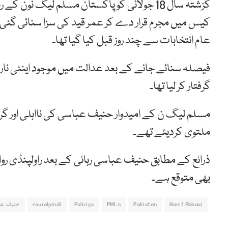
کیس میں مجرم قرار دے کر عمر قید کی سزا سنائی گ
عام انتخابات سے چند روز قبل کیا گیا تھا۔
فیصلہ سنائے جانے کے بعد عدالت میں موجود اینٹی ن
گرفتار کر لیا تھا۔
ملتوی کردیئے تھے۔
ذرائع کے مطابق حنیف عباسی رہائی کے بعد راولپنڈی ر
بھی متوقع ہے۔
Hanif Abbasi
Pakistan
PMLn
Polirics
rawalpindi
حنیف عب