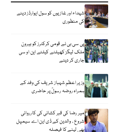
شہداء اور غازیوں کو سول ایوارڈز دینے
کی منظوری
پی سی بی نے قومی کرکٹرز کو بیرون
ملک لیگز کھیلنے کیلئے این او سی
جاری کر دیئے
وزیر اعظم شہباز شریف کی وفد کے
ہمراہ روضہ رسولؐ پر حاضری
میر رضا کی قبر کشائی کی کارروائی
شروع ، والدین کے ڈی این اے سیمپل
بھی لینے کا فیصلہ