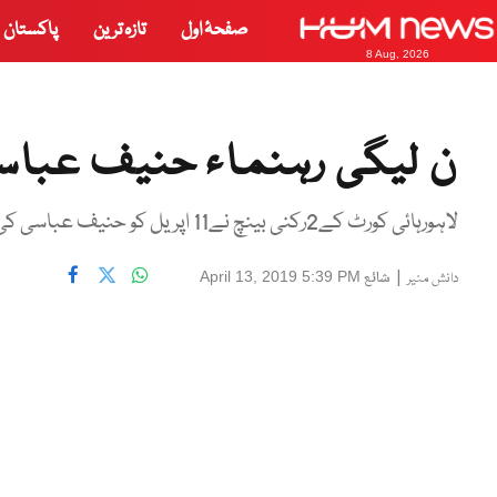
صفحۂ اول
تازہ ترین
پاکستان
8 Aug, 2026
ن لیگی رہنماء حنیف عباس
لاہورہائی کورٹ کے2رکنی بینچ نے11 اپریل کو حنیف عباسی کی رہائی کاحکم دیاتھا
|
شائع
April 13, 2019 5:39 PM
دانش منیر