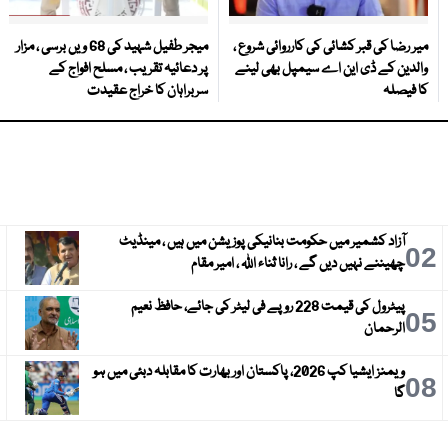
میر رضا کی قبر کشائی کی کارروائی شروع ،
میجر طفیل شہید کی 68 ویں برسی ، مزار
والدین کے ڈی این اے سیمپل بھی لینے
پر دعائیہ تقریب ، مسلح افواج کے
کا فیصلہ
سربراہان کا خراج عقیدت
آزاد کشمیر میں حکومت بنانیکی پوزیشن میں ہیں ، مینڈیٹ
3
02
چھیننے نہیں دیں گے ، رانا ثناء اللہ ، امیر مقام
پیٹرول کی قیمت 228 روپے فی لیٹر کی جائے، حافظ نعیم
6
05
الرحمان
ویمنز ایشیا کپ 2026، پاکستان اور بھارت کا مقابلہ دبئی میں ہو
9
08
گا