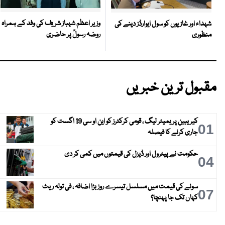
وزیر اعظم شہباز شریف کی وفد کے ہمراہ
شہداء اور غازیوں کو سول ایوارڈز دینے کی
روضہ رسولؐ پر حاضری
منظوری
مقبول ترین خبریں
کیریبین پریمیئر لیگ ، قومی کرکٹرز کو این او سی 19 اگست کو
01
جاری کرنے کا فیصلہ
حکومت نے پیٹرول اور ڈیزل کی قیمتوں میں کمی کر دی
04
سونے کی قیمت میں مسلسل تیسرے روز بڑا اضافہ ، فی تولہ ریٹ
07
کہاں تک جا پہنچا؟