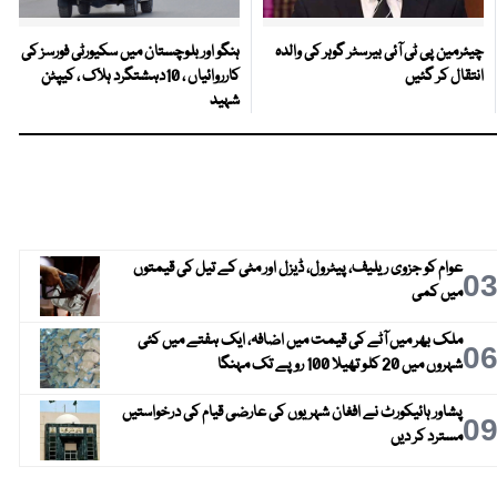
چیئرمین پی ٹی آئی بیرسٹر گوہر کی والدہ
ہنگو اور بلوچستان میں سکیورٹی فورسز کی
انتقال کر گئیں
کارروائیاں ، 10دہشتگرد ہلاک ، کیپٹن
شہید
عوام کو جزوی ریلیف، پیٹرول، ڈیزل اور مٹی کے تیل کی قیمتوں
0
میں کمی
ملک بھر میں آٹے کی قیمت میں اضافہ، ایک ہفتے میں کئی
0
شہروں میں 20 کلو تھیلا 100 روپے تک مہنگا
پشاور ہائیکورٹ نے افغان شہریوں کی عارضی قیام کی درخواستیں
0
مسترد کر دیں