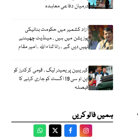
درمیان دفاعی معاہدہ
آزاد کشمیر میں حکومت بنانیکی
پوزیشن میں ہیں ، مینڈیٹ چھیننے
نہیں دیں گے ، رانا ثناء اللہ ، امیر مقام
کیریبین پریمیئر لیگ ، قومی کرکٹرز کو
این او سی 19 اگست کو جاری کرنے کا
فیصلہ
ہمیں فالو کریں
WhatsApp
Twitter
Facebook
Facebook