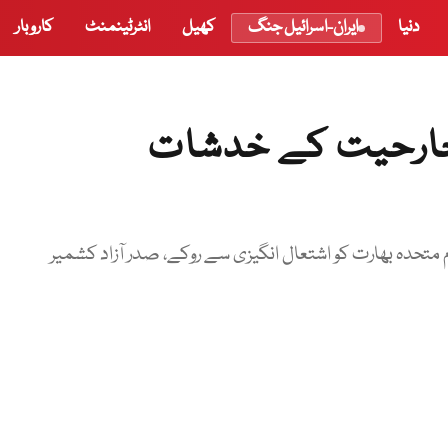
دنیا
ایران-اسرائیل جنگ
کھیل
انٹرٹینمنٹ
کاروبار
جارحیت کے خدشات
م متحدہ بھارت کو اشتعال انگیزی سے روکے، صدر آزاد کشمیر