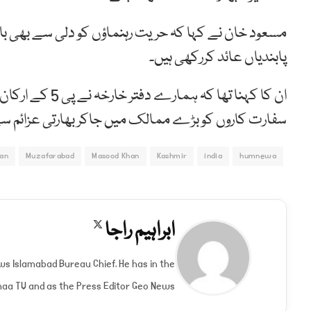
مسعود خان نے کہا کہ حریت رہنماؤں کو دلی سے بھی باہ
پابندیاں عائد کررکھی ہیں۔
ان کا کہنا تھا 
سفارت کاروں کو بڑے ممالک میں جاکر بھارتی عزائم سے ا
tan
Muzafarabad
Masood Khan
Kashmir
india
humnewa
ابراہیم راجا
X
(Twitter)
ews Islamabad Bureau Chief. He has in the
aa TV and as the Press Editor Geo News.