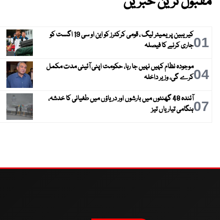
مقبول ترین خبریں
کیریبین پریمیئر لیگ ، قومی کرکٹرز کو این او سی 19 اگست کو
01
جاری کرنے کا فیصلہ
موجودہ نظام کہیں نہیں جا رہا، حکومت اپنی آئینی مدت مکمل
04
کرے گی، وزیر داخلہ
آئندہ 48 گھنٹوں میں بارشوں اور دریاؤں میں طغیانی کا خدشہ،
07
ہنگامی تیاریاں تیز