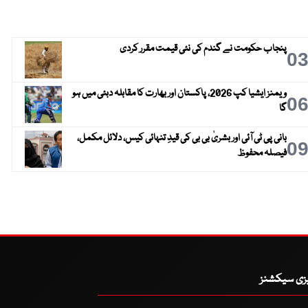
پنجاب حکومت نے گندم کی نئی قیمت مقرر کردی
0
ویمنز ایشیا کپ 2026، پاکستان اور بھارت کا مقابلہ دبئی میں ہو
0
گا
بانی پی ٹی آئی اور بشریٰ بی بی کی قیدِ تنہائی کیس، دلائل مکمل،
0
فیصلہ محفوظ
یزی سیکشنز