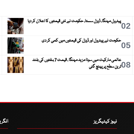
پیٹرول مہنگا، ڈیزل سستا، حکومت نے نئی قیمتوں کا اعلان کر دیا
3
02
حکومت نے پیٹرول اور ڈیزل کی قیمتوں میں کمی کر دی
6
05
عالمی مارکیٹ میں سونا مزید مہنگا ، قیمت 7 ہفتوں کی بلند
9
08
ترین سطح پر پہنچ گئی
نیوز کیٹیگریز
انگر