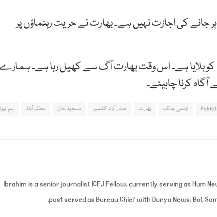
ر جانے کی اجازت نہیں ہے۔ بھارت نے حریت رہنماؤں پر
کہ ہمارے دفتر خارخہ نے پی 5 کے ارکان کو بلایا ہے۔ اس وقت بھارت آگ سے کھیل رہا ہے۔ ہمارے
ٓگاہ کرنا چاہیئے۔
Pakis
ایٹمی جنگ
بھارت
صدر آزاد کشمیر
مسعود خان
مظفر آباد
ہم نیوز
Ibrahim is a senior journalist ICFJ Fellow, currently serving as Hum N
past served as Bureau Chief with Dunya News, Bol, Sam