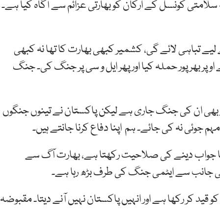
لامتی کونسل کے ارکان کو بھارتی عزائم سے آگاہ کیا ہے۔
 لیے تباہی لائے گی، کشمیر کبھی بھارت کا تھا نہ کبھی
اوپر بھرپور حملہ کیا اور پھر ایل و سی پر جنگ کی۔ جنگ
ر بھی ان کی جنگ جاری ہے لیکن پاکستان نے تینوں جنگوں
م جوئی نہ کی جائے۔ ہم اپنا دفاع کرنا جانتے ہیں۔
 کا جواب دینے کی صلاحیت رکھتا ہے، بھارت آگ سے
کی جانب سے ایٹمی جنگ کی طرف بڑھ رہا ہے۔
 قید کر رکھا ہے اور انہیں پاکستان نہیں آنے دیتا۔ مقبوضہ