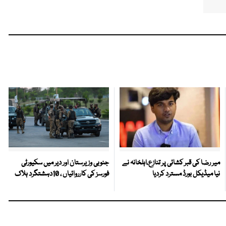
میر رضا کی قبر کشائی پر تنازع،اہلخانہ نے
جنوبی وزیرستان اور دیر میں سکیورٹی
نیا میڈیکل بورڈ مسترد کردیا
فورسز کی کارروائیاں ، 10دہشتگرد ہلاک