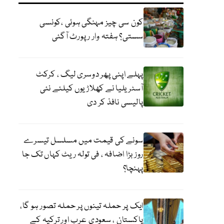
کون سی چیز مہنگی ہوئی ،کونسی
سستی؟ ہفتہ وار رپورٹ آگئی
پہلے اپنی پھر دوسری لیگ ، کرکٹ
آسٹریلیا نے کھلاڑیوں کیلئے نئی
پالیسی نافذ کر دی
سونے کی قیمت میں مسلسل تیسرے
روز بڑا اضافہ ، فی تولہ ریٹ کہاں تک جا
پہنچا؟
ایک پر حملہ تینوں پر حملہ تصور ہو گا،
پاکستان ، سعودی عرب اور ترکیہ کے