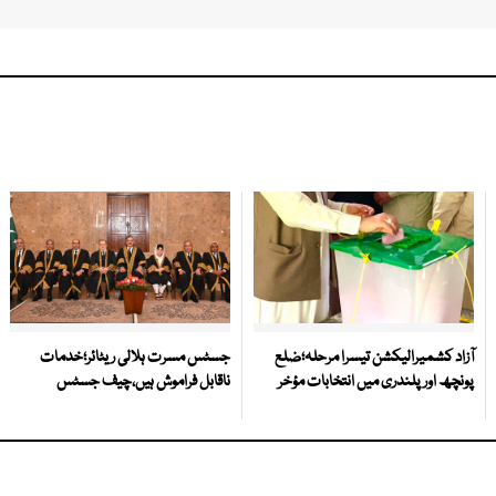
آزاد کشمیرالیکشن تیسرا مرحلہ؛ضلع
جسٹس مسرت ہلالی ریٹائر؛خدمات
پونچھ اور پلندری میں انتخابات مؤخر
ناقابل فراموش ہیں،چیف جسٹس