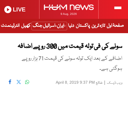
LIVE
9 Aug, 2026
صفحۂ اول
تازہ ترین
پاکستان
دنیا
ایران-اسرائیل جنگ
کھیل
انٹرٹینمنٹ
سونے کی فی تولہ قیمت میں 300 روپے اضافہ
اضافے کے بعد ایک تولہ سونے کی قیمت 71 ہزار روپے
ہوگئی ہے۔
|
شائع
April 8, 2019 9:37 PM
ویب ڈیسک