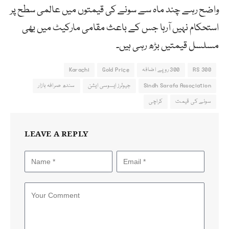
واضح رہے چند ماہ سے سونے کی قیمتوں میں عالمی سطح پر
استحکام نہیں آرہا جس کے باعث مقامی مارکیٹ میں بھی
مسلسل قیمتیں بڑھ رہی ہیں۔
300 RS
300 روپے اضافہ
Gold Price
Karachi
Sindh Sarafa Association
جیولرز ایسوسی ایشن
سندھ صرافہ بازار
سونے کی قیمت
کراچی
LEAVE A REPLY