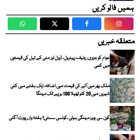
ہمیں فالو کریں
WhatsApp
Twitter
Facebook
Faceboo
متعلقہ خبریں
عوام کو جزوی ریلیف، پیٹرول، ڈیزل اور مٹی کے تیل کی قیمتوں
میں کمی
ملک بھر میں آٹے کی قیمت میں اضافہ، ایک ہفتے میں کئی
شہروں میں 20 کلو تھیلا 100 روپے تک مہنگا
کون سی چیز مہنگی ہوئی ،کونسی سستی؟ ہفتہ وار رپورٹ آگئی