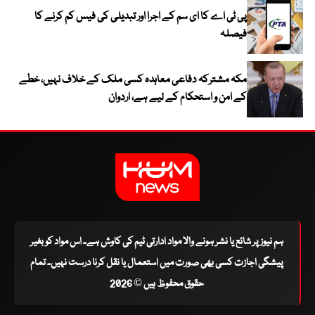
پی ٹی اے کا ای سم کے اجرا اور تبدیلی کی فیس کم کرنے کا
فیصلہ
مکہ مشترکہ دفاعی معاہدہ کسی ملک کے خلاف نہیں، خطے
کے امن و استحکام کے لیے ہے، اردوان
ہم نیوز پر شائع یا نشر ہونے والا مواد ادارتی ٹیم کی کاوش ہے۔ اس مواد کو بغیر
پیشگی اجازت کسی بھی صورت میں استعمال یا نقل کرنا درست نہیں۔ تمام
حقوق محفوظ ہیں © 2026