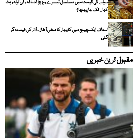
سونے کی قیمت میں مسلسل تیسرے روز بڑا اضافہ ، فی تولہ ریٹ
کہاں تک جا پہنچا؟
اسٹاک ایکسچینج میں کاروبار کا منفی آغاز ، ڈالر کی قیمت گر
گئی
مقبول ترین خبریں