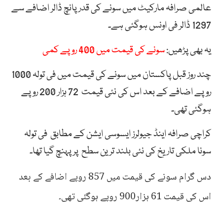
عالمی صرافہ مارکیٹ میں سونے کی قدر پانچ ڈالر اضافے سے
1297 ڈالر فی اونس ہوگئی ہے۔
یہ بھی پڑھیں:
سونے کی قیمت میں 400 روپے کمی
چند روز قبل پاکستان میں سونے کی قیمت میں فی تولہ 1000
روپے اضافے کے بعد اس کی نئی قیمت 72 ہزار 200 روپے
ہوگئی تھی۔
کراچی صرافہ اینڈ جیولرز ایسوسی ایشن کے مطابق فی تولہ
سونا ملکی تاریخ کی نئی بلند ترین سطح پر پہنچ گیا تھا۔
دس گرام سونے کی قیمت میں 857 روپے اضافے کے بعد
اس کی قیمت 61 ہزار900 روپے ہوگئی تھی۔