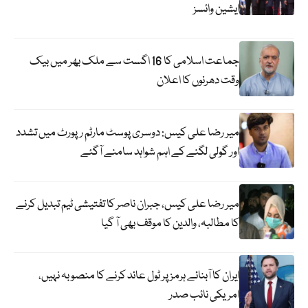
ایشین وائسز
جماعت اسلامی کا 16 اگست سے ملک بھر میں بیک
وقت دھرنوں کا اعلان
میر رضا علی کیس: دوسری پوسٹ مارٹم رپورٹ میں تشدد
اور گولی لگنے کے اہم شواہد سامنے آگئے
میر رضا علی کیس، جبران ناصر کا تفتیشی ٹیم تبدیل کرنے
کا مطالبہ، والدین کا موقف بھی آ گیا
ایران کا آبنائے ہرمز پر ٹول عائد کرنے کا منصوبہ نہیں،
امریکی نائب صدر