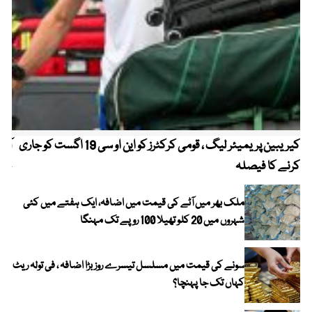
کیریبین پریمیئر لیگ ، قومی کرکٹرز کو این او سی 19 اگست کو جاری
آز
کرنے کا فیصلہ
چھی
ملک بھر میں آٹے کی قیمت میں اضافہ، ایک ہفتے میں کئی
شہروں میں 20 کلو تھیلا 100 روپے تک مہنگا
سونے کی قیمت میں مسلسل تیسرے روز بڑا اضافہ ، فی تولہ ریٹ
کہاں تک جا پہنچا؟