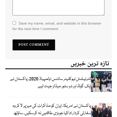
Save my name, email, and website in this browser
for the next time I comment.
تازہ ترین خبریں
انٹرنیشنل نیوکلیئر سائنس اولمپیاڈ 2026، پاکستان نے
ایک گولڈ اور دو سلور میڈلز جیت لیے
پاکستان نے امریکا، ایران کو مذاکرات کی میز پر لا کر وہ
سفارتی کردار اداکیا جو بڑی طاقتیں نہ کرسکیں، ساؤتھ