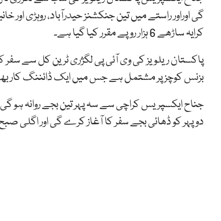
گی اوراور راستے میں تین جنکشنز حیدرآباد، روہڑی اور خا
کرایہ ساڑھے 6 ہزار روپے مقرر کیا گیا ہے۔
بزنس کوچز پر مشتمل ہے جس میں ایک ڈائننگ کار بھی ہو
جناح ایکسپریس کراچی سے سہ پہر تین بجے روانہ ہو گی
دوپہر کو ڈھائی بجے سفر کا آغاز کرے گی اور اگلی صب