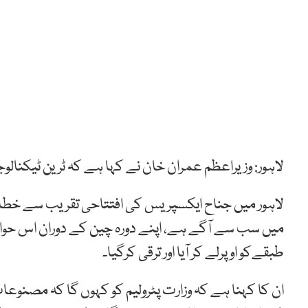
لاہور: وزیراعظم عمران خان نے کہا ہے کہ ٹرین ٹیکنا
لاہور میں جناح ایکسپریس کی افتتاحی تقریب سے خطاب 
میں سب سے آگے ہے، اپنے دورہ چین کے دوران اس حوا
طبقےکو اوپرلے کر آیا اور ترقی کرگیا۔
ان کا کہنا ہے کہ وزارت پٹرولیم کو کہوں گا کہ مصنو