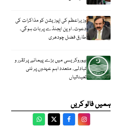
وزیراعظم کی اپوزیشن کو مذاکرات کی
دعوت، اوپن ایجنڈے پر بات ہوگی،
طارق فضل چودھری
بیوروکریسی میں بڑے پیمانے پر تقرر و
تبادلے، متعدد اہم عہدوں پر نئی
تعیناتیاں
ہمیں فالو کریں
WhatsApp
Twitter
Facebook
Facebook