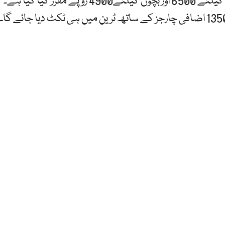
پاکستان ریلویز کی جانب سے ٹرین کا یکطرفہ کرایہ بڑوں کیلئے 6500 اور بچوں کیلئے4900 روپے مقرر کیا گیا ہے۔