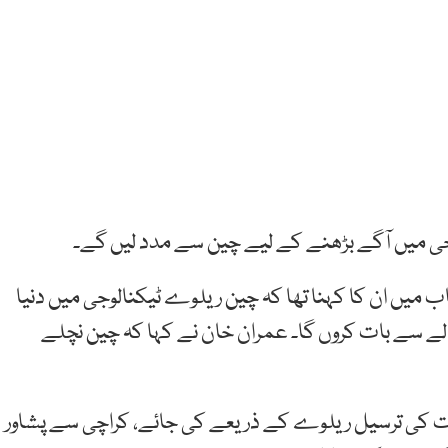
لوجی میں آگے بڑھنے کے لیے چین سے مدد لیں گے۔
میں ان کا کہنا تھا کہ چین ریلوے ٹیکنالوجی میں دنیا
لے سے بات کروں گا۔ عمران خان نے کہا کہ چین نچلے
عات کی ترسیل ریلوے کے ذریعے کی جائے، کراچی سے پشاور