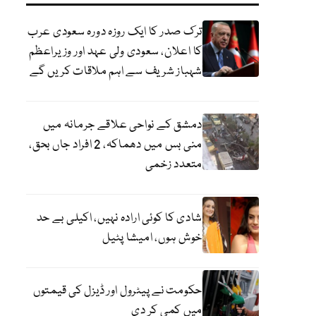
ترک صدر کا ایک روزہ دورہ سعودی عرب
کا اعلان، سعودی ولی عہد اور وزیراعظم
شہباز شریف سے اہم ملاقات کریں گے
دمشق کے نواحی علاقے جرمانہ میں
منی بس میں دھماکہ، 2 افراد جاں بحق،
متعدد زخمی
شادی کا کوئی ارادہ نہیں، اکیلی بے حد
خوش ہوں، امیشا پٹیل
حکومت نے پیٹرول اور ڈیزل کی قیمتوں
میں کمی کر دی