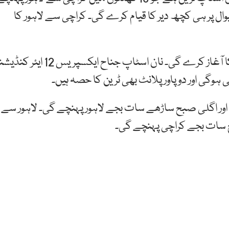
نیوال پر ہی کچھ دیر کا قیام کرے گی۔ کراچی سے لاہور کا
پاکستان ریلویز کی وی آئی پی لگژری ٹرین کل سے سفر کا آغاز کرے گی۔ نان اسٹاپ جناح ایکسپریس 12 ایئر
گی اور دو پاور پلانٹ بھی ٹرین کا حصہ ہیں۔
 اور اگلی صبح ساڑھے سات بجے لاہور پہنچے گی۔ لاہور سے
ح سات بجے کراچی پہنچے گی۔