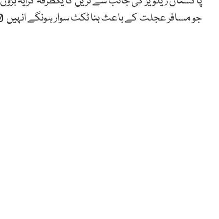
جو مسافر عجلت کے باعث بنا ٹکٹ سوار ہونگے انہیں 1350 اضافی چارجز کے ساتھ ٹرین میں ہی ٹکٹ دیا جائے گا۔