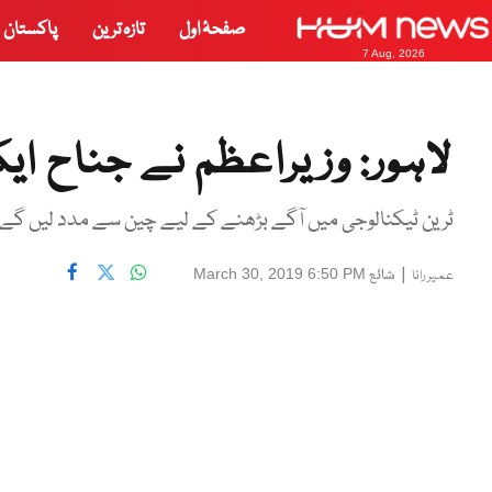
صفحۂ اول
تازہ ترین
پاکستان
7 Aug, 2026
لاہور: وزیراعظم نے جناح ای
ٹرین ٹیکنالوجی میں آگے بڑھنے کے لیے چین سے مدد لیں گے،
|
شائع
March 30, 2019 6:50 PM
عمیر رانا