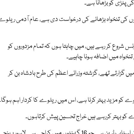
ی پٹڑی کو بڑھانا ہے۔
وں کی تنخواہ بڑھانے کی درخواست دی ہے، عام آدمی ریلوے
 شروع کر رہے ہیں، میں چاہتا ہوں کہ تمام مزدوروں کو
نخواہ میں اضافہ ہونا چاہیے۔
 گزارتے تھے، گزشتہ وزرائے اعظم کی طرح بادشاہ بن کر
کو مزید بہتر کرنا ہے، اس میں ریلوے کا کردار اہم ہوگا۔
 کو بہتر کررہے ہیں خراج تحسین پیش کرتاہوں۔
جناح ایکسپریس پاکستان ریلویز کی سب سے لگژری نان اسٹاپ ٹرین ہے جو 16 گھنٹوں میں کراچی سے لاہور پہن