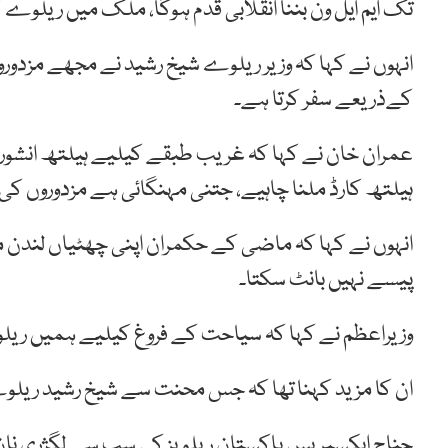
تک ایم ایل ون بننا انقلابی قدم ہوگا، ملک میں ریلوے ک
انہوں نے کہا کہ وزیر ریلوے شیخ رشید نے مجھے مزدور
کےذریعے سفر کرتا ہے۔
عمران خان نے کہا کہ غریب طبقے کیلیے ہیلتھ انشورنس
ہیلتھ کارڈ ملنا چاہیے، جتنی مہنگائی ہے مزدوروں کی ت
انہوں نے کہا کہ ماضی کے حکمران اپنی چھٹیاں لندن میں
پیسے نہیں بانٹ سکتا۔
وزیراعظم نے کہا کہ سیاحت کے فروغ کیلیے ہمیں ریلوے 
ان کا مزید کہنا تھا کہ جس محنت سے شیخ رشید ریلوے