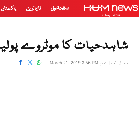
صفحۂ اول
تازہ ترین
پاکستان
6 Aug, 2026
شاہدحیات کا موٹروے پولیس
|
شائع
March 21, 2019 3:56 PM
ویب ڈیسک