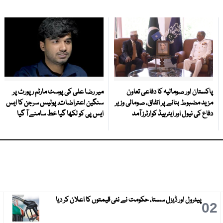
پاکستان اور صومالیہ کا دفاعی تعاون
میر رضا علی کی پوسٹ مارٹم رپورٹ پر
مزید مضبوط بنانے پر اتفاق، صومالی وزیر
سنگین اعتراضات، پولیس سرجن کا ایس
دفاع کی نیول اور ایئرہیڈ کوارٹرز آمد
ایس پی کو لکھا گیا خط سامنے آ گیا
پیٹرول اور ڈیزل سستا، حکومت نے نئی قیمتوں کا اعلان کر دیا
3
02