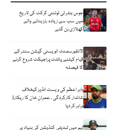
جوس بٹلر ٹی ٹوئنٹی کرکٹ کی تاریخ
میں سب سے زیادہ رنز بنانے والے
کھلاڑی بن گئے
لاانفورسمنٹ انویسٹی گیشن سنٹر کے
قیام کیلئے پائلٹ پراجیکٹ شروع کرنے
کا فیصلہ
بابر اعظم کی ویسٹ انڈیز کیخلاف
شاندار کارکردگی ، عمران خان کا ریکارڈ
برابر کر دیا
ٹیم میں تبدیلی کنڈیشن کی بنیاد پر