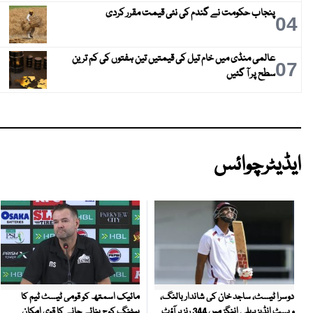
پنجاب حکومت نے گندم کی نئی قیمت مقرر کردی
04
عالمی منڈی میں خام تیل کی قیمتیں تین ہفتوں کی کم ترین
07
سطح پر آ گئیں
ایڈیٹرچوائس
مائیک اسمتھ کو قومی ٹیسٹ ٹیم کا
دوسرا ٹیسٹ، ساجد خان کی شاندار بالنگ،
بیٹنگ کوچ بنائے جانے کا قوی امکان
ویسٹ انڈیز پہلی اننگز میں 344 رنز پر آؤٹ