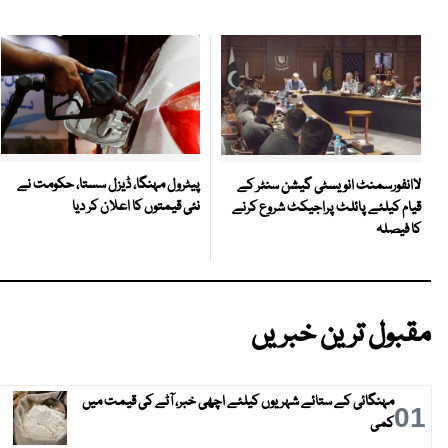
پیٹرول مہنگا، ڈیزل سستا، حکومت نے
لاانفورسمنٹ انویسٹی گیشن سنٹر کے
نئی قیمتوں کا اعلان کر دیا
قیام کیلئے پائلٹ پراجیکٹ شروع کرنے
کا فیصلہ
مقبول ترین خبریں
مہنگائی کے ستائے شہریوں کیلئے اچھی خبر، آٹے کی قیمت میں
01
کمی