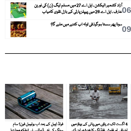
آزاد کشمیر الیکشن ، ایل اے 27 میں مسلم لیگ (ن) کی نورین
0
عارف ، ایل اے 28 میں پیپلز پارٹی کے بازل نقوی کامیاب
سونا پھر سستا ہوگیا،فی تولہ اب کتنے میں ملے گا؟
0
4 اگست تک دریاؤں میں پانی کے بہاؤ میں
فولڈ ایبل کے بعد اب رولیبل فون؟ سام
اضافے اور فلیش فلڈنگ کا خدشہ، این ڈی
سنگ کی نئی ڈیوائس نے تہلکہ مچا دیا