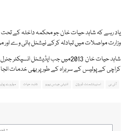
وزارت مواصلات میں تبادلہ کرکے نیشنل ہائی وے اور 
شاہد حیات خان 2013میں جب ایڈیشنل 
کراچی کے پولیس کے سربراہ کے طور پر بھی خدمات انج
آئی بی
اسٹیبلشمنٹ ڈویژن
انٹیلی جینس بیورو
شاہد حیات
موٹروے پول