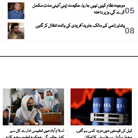
موجودہ نظام کہیں نہیں جا رہا، حکومت اپنی آئینی مدت مکمل
6
05
کرے گی، وزیر داخلہ
پشاور زلمی کے مالک جاوید آفریدی کی والدہ انتقال کر گئیں
9
08
تیل کی قیمتوں میں مزید کمی ہو گئی،
اسلام آباد میں تعلیمی ادارے کل سے
پیٹرول و ڈیزل سستا ہونے کا امکان
کھل جائیں گے، محکمہ تعلیم سندھ کا بھی