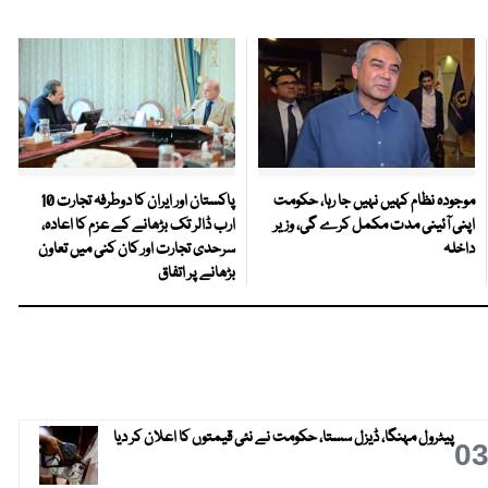
موجودہ نظام کہیں نہیں جا رہا، حکومت
پاکستان اور ایران کا دوطرفہ تجارت 10
اپنی آئینی مدت مکمل کرے گی، وزیر
ارب ڈالر تک بڑھانے کے عزم کا اعادہ،
داخلہ
سرحدی تجارت اور کان کنی میں تعاون
بڑھانے پر اتفاق
پیٹرول مہنگا، ڈیزل سستا، حکومت نے نئی قیمتوں کا اعلان کر دیا
0