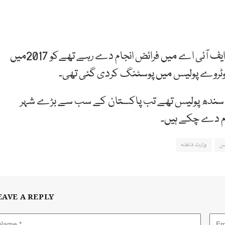
یاد رہے کہ شاہد حیات خان جو محکمہ داخلہ کے تحت ایف آئی اے میں فرائض انجام دے رہے تھےکو 2017میں
موٹروے پولیس میں پوسٹنگ کردی گئی تھی۔
انسپکٹر جنرل سندھ پولیس تھے تب پاکستان کے سب سے بڑے شہر
ام دے چکے ہیں۔
یس
وزارت داخلہ
EAVE A REPLY