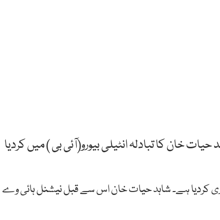
سروس کے گریڈ 21کے افسر شاہد حیات خان کا تبادلہ انٹیلی بیورو(آئی بی ) میں کردیا
ی کردیا ہے۔ شاہد حیات خان اس سے قبل نیشنل ہائی وے