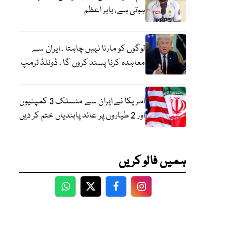
ہوتی ہے، بابر اعظم
لوگوں کو مارنا نہیں چاہتا ، ایران سے
معاہدہ کرنا پسند کروں گا ، ڈونلڈ ٹرمپ
امریکا نے ایران سے منسلک 3 کمپنیوں
اور 2 طیاروں پر عائد پابندیاں ختم کر دیں
ہمیں فالو کریں
WhatsApp
Twitter
Facebook
Facebook