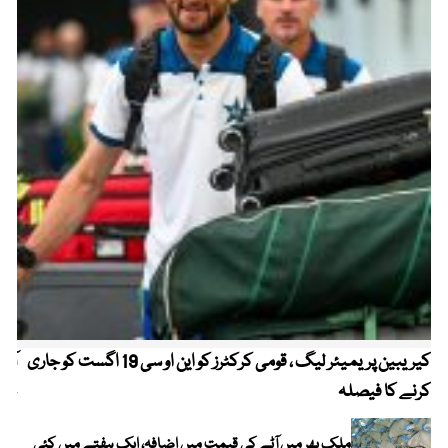
کیریبین پریمیئر لیگ ، قومی کرکٹرز کو این او سی 19 اگست کو جاری
آز
کرنے کا فیصلہ
چھی
ملک بھر میں آٹے کی قیمت میں اضافہ، ایک ہفتے میں کئی