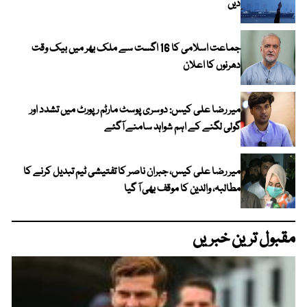
دیں
جماعت اسلامی کا 16 اگست سے ملک بھر میں بیک وقت
دھرنوں کا اعلان
میر رضا علی کیس: دوسری پوسٹ مارٹم رپورٹ میں تشدد اور
گولی لگنے کے اہم شواہد سامنے آگئے
میر رضا علی کیس، جبران ناصر کا تفتیشی ٹیم تبدیل کرنے کا
مطالبہ، والدین کا موقف بھی آ گیا
مقبول ترین خبریں