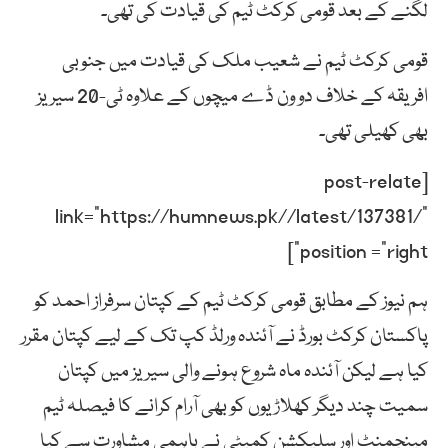
لگنے کے بعد قومی کرکٹ ٹیم کی قیادت کی تھی۔
قومی کرکٹ ٹیم نے شعیب ملک کی قیادت میں جنوبی
افریقہ کے خلاف دو ون ڈے میچوں کے علاوہ ٹی-20 سیریز
بھی کھیلی تھی۔
[post-relate
link=”https://humnews.pk//latest/137381/”
position =”right”]
ہم نیوز کے مطابق قومی کرکٹ ٹیم کے کپتان سرفراز احمد کو
پاکستان کرکٹ بورڈ نے آئندہ ورلڈ کپ تک کے لیے کپتان مقرر
کیا ہے لیکن آئندہ ماہ شروع ہونے والی سیریز میں کپتان
سمیت چند دیگر کھلاڑیوں کو بھی آرام کرانے کا فیصلہ ٹیم
مینجمنٹ اور سلیکشن کمیٹی نے باہمی مشاورت سے کیا