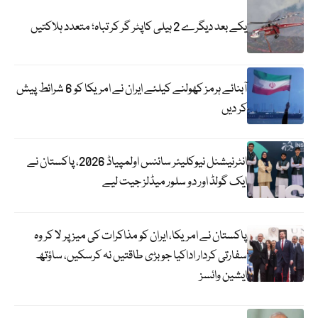
یکے بعد دیگرے 2 ہیلی کاپٹر گر کر تباہ؛ متعدد ہلاکتیں
آبنائے ہرمز کھولنے کیلئے ایران نے امریکا کو 6 شرائط پیش
کر دیں
انٹرنیشنل نیوکلیئر سائنس اولمپیاڈ 2026، پاکستان نے
ایک گولڈ اور دو سلور میڈلز جیت لیے
پاکستان نے امریکا، ایران کو مذاکرات کی میز پر لا کر وہ
سفارتی کردار اداکیا جو بڑی طاقتیں نہ کرسکیں، ساؤتھ
ایشین وائسز