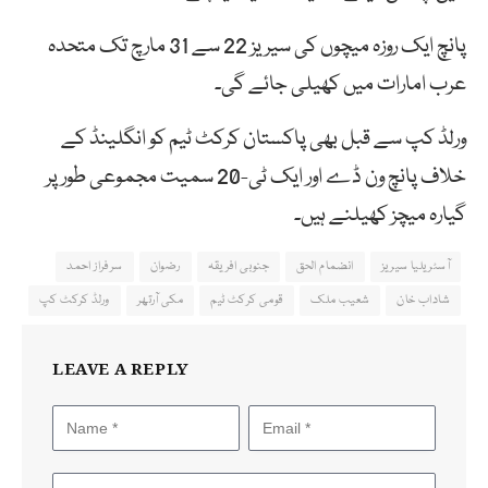
پانچ ایک روزہ میچوں کی سیریز 22 سے 31 مارچ تک متحدہ
عرب امارات میں کھیلی جائے گی۔
ورلڈ کپ سے قبل بھی پاکستان کرکٹ ٹیم کو انگلینڈ کے
خلاف پانچ ون ڈے اور ایک ٹی-20 سمیت مجموعی طور پر
گیارہ میچز کھیلنے ہیں۔
آسٹریلیا سیریز
انضمام الحق
جنوبی افریقہ
رضوان
سرفراز احمد
شاداب خان
شعیب ملک
قومی کرکٹ ٹیم
مکی آرتھر
ورلڈ کرکٹ کپ
LEAVE A REPLY