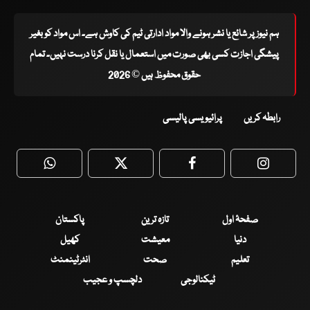
ہم نیوز پر شائع یا نشر ہونے والا مواد ادارتی ٹیم کی کاوش ہے۔ اس مواد کو بغیر
پیشگی اجازت کسی بھی صورت میں استعمال یا نقل کرنا درست نہیں۔ تمام
حقوق محفوظ ہیں © 2026
رابطہ کریں
پرائیویسی پالیسی
WhatsApp
Twitter
Facebook
Faceboo
صفحۂ اول
تازہ ترین
پاکستان
دنیا
معیشت
کھیل
تعلیم
صحت
انٹرٹینمنٹ
ٹیکنالوجی
دلچسپ و عجیب