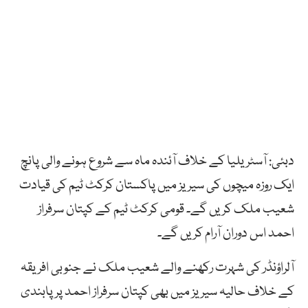
دبئی: آسٹریلیا کے خلاف آئندہ ماہ سے شروع ہونے والی پانچ
ایک روزہ میچوں کی سیریز میں پاکستان کرکٹ ٹیم کی قیادت
شعیب ملک کریں گے۔ قومی کرکٹ ٹیم کے کپتان سرفراز
احمد اس دوران آرام کریں گے۔
آلراؤنڈر کی شہرت رکھنے والے شعیب ملک نے جنوبی افریقہ
کے خلاف حالیہ سیریز میں بھی کپتان سرفراز احمد پر پابندی