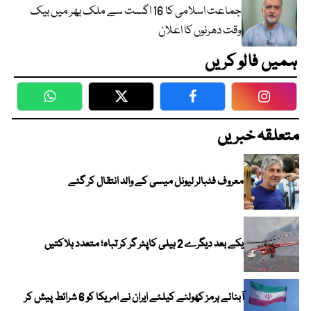
جماعت اسلامی کا 16 اگست سے ملک بھر میں بیک
وقت دھرنوں کا اعلان
ہمیں فالو کریں
WhatsApp
Twitter
Facebook
Faceboo
متعلقہ خبریں
معروف فٹبالر لیونل میسی کے والد انتقال کر گئے
یکے بعد دیگرے 2 ہیلی کاپٹر گر کر تباہ؛ متعدد ہلاکتیں
آبنائے ہرمز کھولنے کیلئے ایران نے امریکا کو 6 شرائط پیش کر