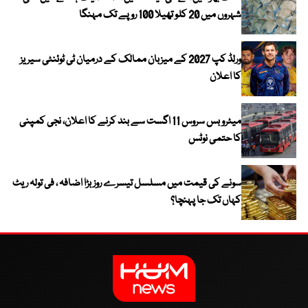
شہروں میں 20 کلو تھیلا 100 روپے تک مہنگا
ورلڈ کپ 2027 کے میزبان ممالک کے درمیان ٹی ٹوئنٹی سیریز
کا اعلان
میٹرو بس سروس 11 اگست سے بند کرنے کا اعلان، نجی کمپنی
کا حتمی نوٹس
سونے کی قیمت میں مسلسل تیسرے روز بڑا اضافہ ، فی تولہ ریٹ
کہاں تک جا پہنچا؟