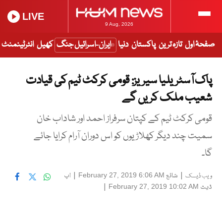
LIVE
9 Aug, 2026
صفحۂ اول
تازہ ترین
پاکستان
دنیا
ایران-اسرائیل جنگ
کھیل
انٹرٹینمنٹ
پاک آسٹریلیا سیریز: قومی کرکٹ ٹیم کی قیادت
شعیب ملک کریں گے
قومی کرکٹ ٹیم کے کپتان سرفراز احمد اور شاداب خان
سمیت چند دیگر کھلاڑیوں کو اس دوران آرام کرایا جائے
گا۔
|
شائع
|
اپ
February 27, 2019 6:06 AM
ویب ڈیسک
ڈیٹ
|
February 27, 2019 10:02 AM