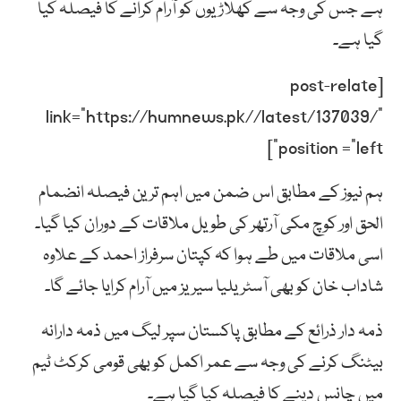
ہے جس کی وجہ سے کھلاڑیوں کو آرام کرانے کا فیصلہ کیا
گیا ہے۔
[post-relate
link=”https://humnews.pk//latest/137039/”
position =”left”]
ہم نیوز کے مطابق اس ضمن میں اہم ترین فیصلہ انضمام
الحق اور کوچ مکی آرتھر کی طویل ملاقات کے دوران کیا گیا۔
اسی ملاقات میں طے ہوا کہ کپتان سرفراز احمد کے علاوہ
شاداب خان کو بھی آسٹریلیا سیریز میں آرام کرایا جائے گا۔
ذمہ دار ذرائع کے مطابق پاکستان سپر لیگ میں ذمہ دارانہ
بیٹنگ کرنے کی وجہ سے عمر اکمل کو بھی قومی کرکٹ ٹیم
میں چانس دینے کا فیصلہ کیا گیا ہے۔