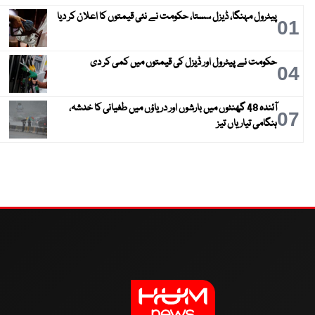
پیٹرول مہنگا، ڈیزل سستا، حکومت نے نئی قیمتوں کا اعلان کر دیا
01
حکومت نے پیٹرول اور ڈیزل کی قیمتوں میں کمی کر دی
04
آئندہ 48 گھنٹوں میں بارشوں اور دریاؤں میں طغیانی کا خدشہ،
07
ہنگامی تیاریاں تیز