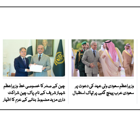
وزیراعظم سعودی ولی عہد کی دعوت پر
چین کے صدر کا خصوصی خط وزیراعظم
سعودی عرب پہنچ گئے، پر تپاک استقبال
شہباز شریف کے نام، پاک چین شراکت
داری مزید مضبوط بنانے کے عزم کا اظہار