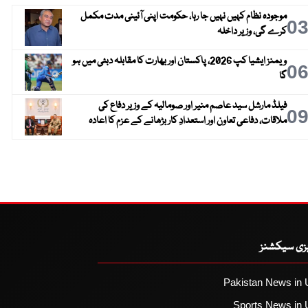
موجودہ نظام کہیں نہیں جا رہا، حکومت اپنی آئینی مدت مکمل
0
کرے گی، وزیر داخلہ
ویمنز ایشیا کپ 2026، پاکستان اور بھارت کا مقابلہ دبئی میں ہو
0
گا
فیلڈ مارشل سید عاصم منیر اور صومالیہ کے وزیر دفاع کی
0
ملاقات، دفاعی تعاون اور استعدادِ کار بڑھانے کے عزم کا اعادہ
یزی سیکشنز
Pakistan News in 
Sports News in 