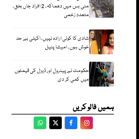
منی بس میں دھماکہ، 2 افراد جاں بحق،
متعدد زخمی
شادی کا کوئی ارادہ نہیں، اکیلی بے حد
خوش ہوں، امیشا پٹیل
حکومت نے پیٹرول اور ڈیزل کی قیمتوں
میں کمی کر دی
ہمیں فالو کریں
WhatsApp
Twitter
Facebook
Facebook