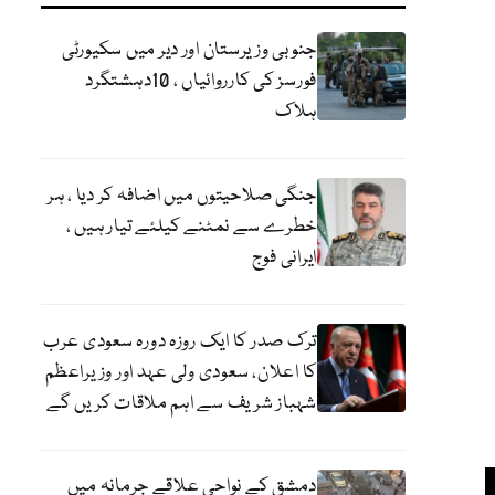
جنوبی وزیرستان اور دیر میں سکیورٹی
فورسز کی کارروائیاں ، 10دہشتگرد
ہلاک
جنگی صلاحیتوں میں اضافہ کر دیا ، ہر
خطرے سے نمٹنے کیلئے تیار ہیں ،
ایرانی فوج
ترک صدر کا ایک روزہ دورہ سعودی عرب
کا اعلان، سعودی ولی عہد اور وزیراعظم
شہباز شریف سے اہم ملاقات کریں گے
دمشق کے نواحی علاقے جرمانہ میں