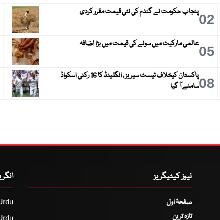
پنجاب حکومت نے گندم کی نئی قیمت مقرر کردی
3
02
عالمی مارکیٹ میں سونے کی قیمت میں بڑا اضافہ
6
05
پاکستان کیخلاف ٹیسٹ سیریز ، انگلینڈ کا 16 رکنی اسکواڈ
9
08
سامنے آ گیا
نیوز کیٹیگریز
انگر
صفحۂ اول
Urdu
تازہ ترین
Urdu