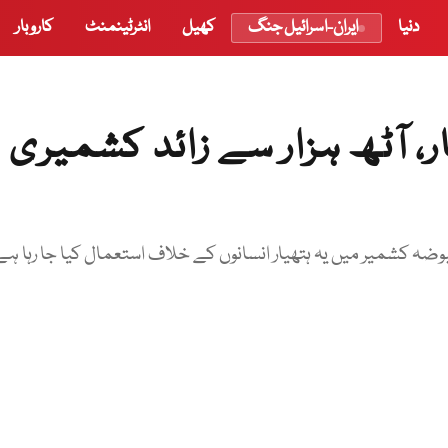
دنیا
ایران-اسرائیل جنگ
کھیل
انٹرٹینمنٹ
کاروبار
 آٹھ ہزار سے زائد کشمیری
ضہ کشمیر میں یہ ہتھیار انسانوں کے خلاف استعمال کیا جا رہا ہے