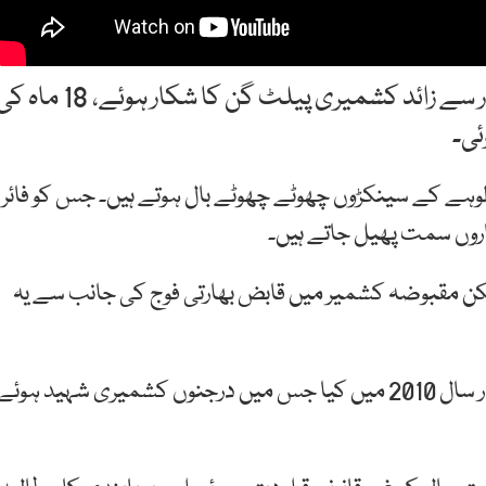
مقبوضہ کشمیر میں بھارتی فوج کے ہاتھوں آٹھ ہزار سے زائد کشمیری پیلٹ گن کا شکار ہوئے، 18 
ئی۔
ہے کے سینکڑوں چھوٹے چھوٹے بال ہوتے ہیں۔ جس کو فائر
روں سمت پھیل جاتے ہیں۔
کن مقبوضہ کشمیر میں قابض بھارتی فوج کی جانب سے یہ
بھارتی فوج نے کشمیر میں پیلٹ گن کا استعمال پہلی بار سال 2010 میں کیا جس میں درجنوں کشمیری شہید ہوئے