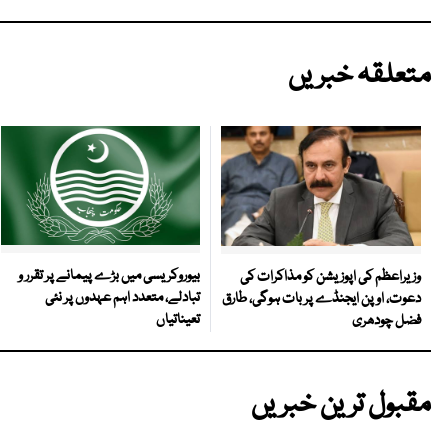
متعلقہ خبریں
بیوروکریسی میں بڑے پیمانے پر تقرر و
وزیراعظم کی اپوزیشن کو مذاکرات کی
تبادلے، متعدد اہم عہدوں پر نئی
دعوت، اوپن ایجنڈے پر بات ہوگی، طارق
تعیناتیاں
فضل چودھری
مقبول ترین خبریں