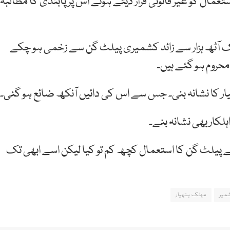
ے استعمال کو غیر قانونی قرار دیتے ہوئے اس پر پابندی کا مطالبہ
س کے مطابق جولائی 2016 سے اب تک آٹھ ہزار سے زائد کشمیری پیلٹ گن سے زخمی ہو چکے
ے پیلٹ گن کا استعمال کچھ کم تو کیا لیکن اسے ابھی تک
میر
مہلک ہتھیار