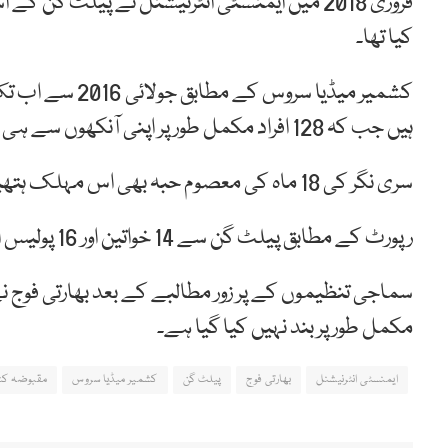
فروری 2018 میں ایمنسٹی انٹرنیشنل نے پیلٹ گن ک
کیا تھا۔
کشمیر میڈیا سرو
ہیں جب کہ 128 افراد مکمل طور پر اپنی آنکھوں سے ہی محروم ہو گئے ہیں۔
سری نگر کی 18 ماہ کی معصوم حبہ بھی اس مہلک ہتھیار کا نشانہ بنی۔ جس سے اس کی دائیں آنکھ ضائع ہو گئی۔
رپورٹ کے مطابق پیلٹ گن سے 14 خواتین اور 16 پولیس اہلکار بھی نشانہ بنے۔
سماجی تنظیموں کے پر زور مطالبے کے بعد بھارتی فوج ن
مکمل طورپر بند نہیں کیا گیا ہے۔
ایمنسٹی انٹرنیشنل
بھارتی فوج
پیلٹ گن
کشمیر میڈیا سروس
مقبوضہ کش