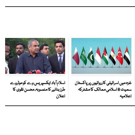
غزہ میں اسرائیلی کارروائیوں پر پاکستان
اسلام آباد ایکسپریس وے کو موٹروے
سمیت 8 اسلامی ممالک کا مشترکہ
طرز بنانے کا منصوبہ، محسن نقوی کا
اعلامیہ
اعلان