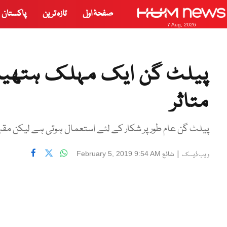
صفحۂ اول
تازہ ترین
پاکستان
7 Aug, 2026
پیلٹ گن ایک مہلک ہتھیار،
متاثر
پیلٹ گن عام طورپر شکار کے لئے استعمال ہوتی ہے لیکن مقبو
|
شائع
February 5, 2019 9:54 AM
ویب ڈیسک