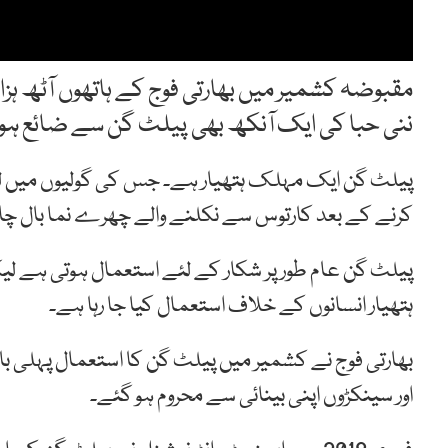
ننی حبا کی ایک آنکھ بھی پیلٹ گن سے ضائع ہو
پیلٹ گن ایک مہلک ہتھیار ہے۔ جس کی گولیوں میں لو
کرنے کے بعد کارتوس سے نکلنے والے چھرے نما بال چا
پیلٹ گن عام طورپر شکار کے لئے استعمال ہوتی ہے لی
ہتھیار انسانوں کے خلاف استعمال کیا جا رہا ہے۔
اور سینکڑوں اپنی بینائی سے محروم ہو گئے۔