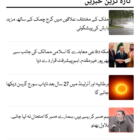
تازہ ترین خبریں
ملک کے مختلف علاقوں میں گرج چمک کے ساتھ مزید
بارش کی پیشگوئی
مکہ دفاعی معاہدے کا اسلامی ممالک کی جانب سے
بھرپور خیرمقدم، اہم پیشرفت قرار دے دیا
برطانیہ اور آئرلینڈ میں 27 سال بعد نایاب سورج گرہن دیکھا
جائے گا
ہم صبر کر رہے ہیں، ہمارے صبر کا امتحان نہ لیا جائے،
بلاول بھٹو