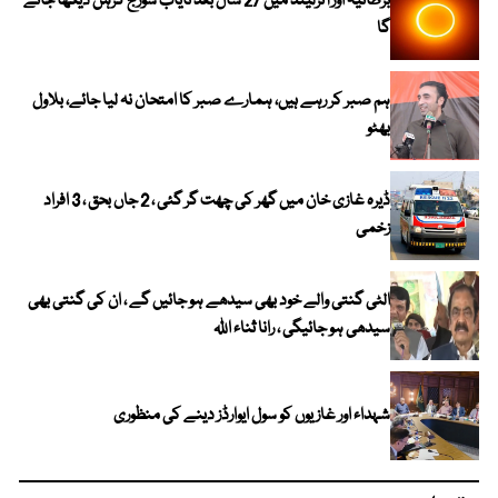
برطانیہ اور آئرلینڈ میں 27 سال بعد نایاب سورج گرہن دیکھا جائے
گا
ہم صبر کر رہے ہیں، ہمارے صبر کا امتحان نہ لیا جائے، بلاول
بھٹو
ڈیرہ غازی خان میں گھر کی چھت گر گئی ، 2 جاں بحق ، 3 افراد
زخمی
الٹی گنتی والے خود بھی سیدھے ہو جائیں گے ، ان کی گنتی بھی
سیدھی ہو جائیگی ، رانا ثناء اللہ
شہداء اور غازیوں کو سول ایوارڈز دینے کی منظوری