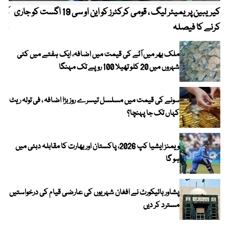
کیریبین پریمیئر لیگ ، قومی کرکٹرز کو این او سی 19 اگست کو جاری
آز
کرنے کا فیصلہ
چھی
ملک بھر میں آٹے کی قیمت میں اضافہ، ایک ہفتے میں کئی
شہروں میں 20 کلو تھیلا 100 روپے تک مہنگا
سونے کی قیمت میں مسلسل تیسرے روز بڑا اضافہ ، فی تولہ ریٹ
کہاں تک جا پہنچا؟
ویمنز ایشیا کپ 2026، پاکستان اور بھارت کا مقابلہ دبئی میں
ہو گا
پشاور ہائیکورٹ نے افغان شہریوں کی عارضی قیام کی درخواستیں
مسترد کر دیں