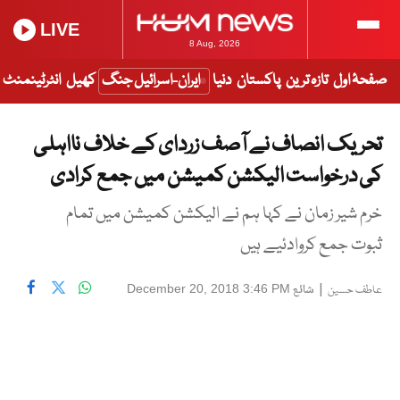
LIVE
8 Aug, 2026
صفحۂ اول
تازہ ترین
پاکستان
دنیا
ایران-اسرائیل جنگ
کھیل
انٹرٹینمنٹ
تحریک انصاف نے آصف زردای کے خلاف نااہلی
کی درخواست الیکشن کمیشن میں جمع کرادی
خرم شیر زمان نے کہا ہم نے الیکشن کمیشن میں تمام
ثبوت جمع کروادئیے ہیں
|
شائع
December 20, 2018 3:46 PM
عاطف حسین