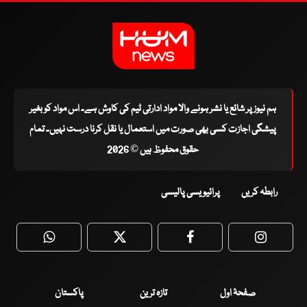
ہم نیوز پر شائع یا نشر ہونے والا مواد ادارتی ٹیم کی کاوش ہے۔ اس مواد کو بغیر
پیشگی اجازت کسی بھی صورت میں استعمال یا نقل کرنا درست نہیں۔ تمام
حقوق محفوظ ہیں © 2026
رابطہ کریں
پرائیویسی پالیسی
WhatsApp
Twitter
Facebook
Faceboo
صفحۂ اول
تازہ ترین
پاکستان