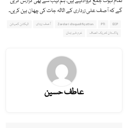
تمام ثبوت جمع کروادئیے ہیں، ہم نیب سے بھی گزارش کریں
گے کہ آصف علی زرداری کے اثاثہ جات کی چھان بین کریں۔
ECP
PTI
Zardari disqualification
آصف زردای
الیکشن کمیشن
پاکستان تحریک انصاف
خرم شیر زمان
عاطف حسین