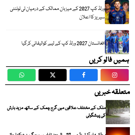
ورلڈ کپ 2027 کے میزبان ممالک کے درمیان ٹی ٹوئنٹی
سیریز کا اعلان
افغانستان 2027 ورلڈ کپ کے لیے کوالیفائی کرگیا
ہمیں فالو کریں
WhatsApp
Twitter
Facebook
Faceboo
متعلقہ خبریں
ملک کے مختلف علاقوں میں گرج چمک کے ساتھ مزید بارش
کی پیشگوئی