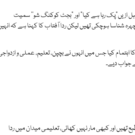
ہوئیں۔ قبل ازیں”پک رہا ہے کیا“ اور ”بجٹ کوکنگ شو‘‘ سمیت
چہرہ شناسا ہوچکی تھیں لیکن ردا آفتاب کا کہنا ہے کہ انہیں
اہتمام کیا جس میں انہوں نے بچپن، تعلیم، عملی و ازدواجی
ے جواب دیے۔
ع تھیں اور کبھی مار نہیں کھائی، تعلیمی میدان میں ردا