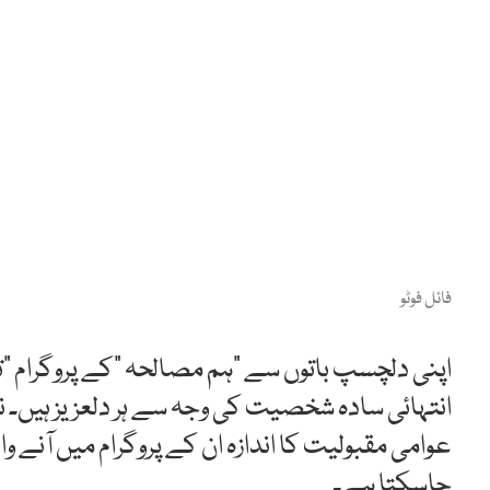
فائل فوٹو
اپنی دلچسپ باتوں سے ”ہم مصالحہ “کے پروگرام ”تڑک
انتہائی سادہ شخصیت کی وجہ سے ہر دلعزیز ہیں۔ نرم
عوامی مقبولیت کا اندازہ ان کے پروگرام میں آنے وال
جاسکتا ہے۔