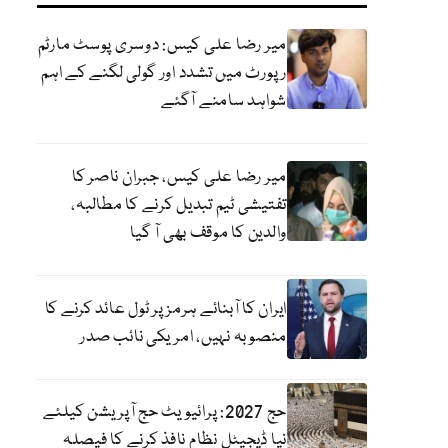
میر رضا علی کیس: دوسری پوسٹ مارٹم
رپورٹ میں تشدد اور گولی لگنے کے اہم
شواہد سامنے آگئے
میر رضا علی کیس، جبران ناصر کا
تفتیشی ٹیم تبدیل کرنے کا مطالبہ،
والدین کا موقف بھی آ گیا
ایران کا آبنائے ہرمز پر ٹول عائد کرنے کا
منصوبہ نہیں، امریکی نائب صدر
حج 2027: پرائیویٹ حج آپریشن کیلئے
نیا ڈیجیٹل نظام نافذ کرنے کا فیصلہ