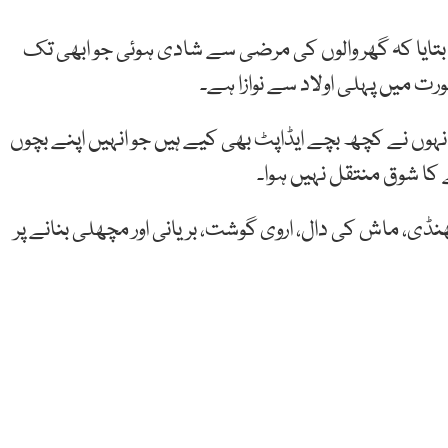
بتایا کہ گھر والوں کی مرضی سے شادی ہوئی جو ابھی تک
ت میں پہلی اولاد سے نوازا ہے۔
وں نے کچھ بچے ایڈاپٹ بھی کیے ہیں جو انہیں اپنے بچوں
کا شوق منتقل نہیں ہوا۔
نڈی، ماش کی دال، اروی گوشت، بریانی اور مچھلی بنانے پر