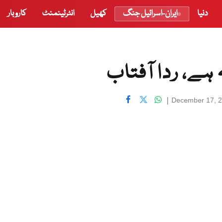
دنیا
ایران-اسرائیل جنگ
کھیل
انٹرٹینمنٹ
کاروبار
 ہے، ردا آفتاب
|
December 17, 