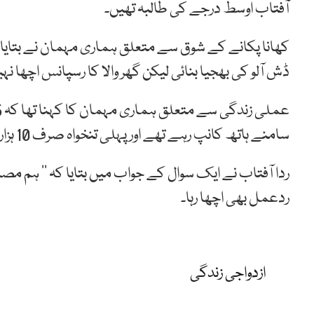
آفتاب اوسط درجے کی طالبہ تھیں۔
کھانا پکانے کے شوق سے متعلق ہماری مہمان نے بتایا کہ
ڈش آلو کی بھجیا بنائی لیکن گھر والا کا رسپانس اچھا نہی
سامنے ہاتھ کانپ رہے تھے اور پہلی تنخواہ صرف 10 ہزار تھی۔
ردا آفتاب نے ایک سوال کے جواب میں بتایا کہ ’’ ہم مصالح
ردعمل بھی اچھا رہا۔
ازدواجی زندگی