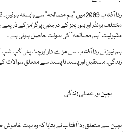
ردا آفتاب 2009میں ”ہم مصالحہ“ سے وابستہ 
مختلف برانڈز اور بیوریجز کے درجنوں پرگرامز کے ذریعے 
مقبولیت ”ہم مصالحہ“ کی بدولت حاصل ہوئی ہے ۔
ہم نیوز نے ردا آفتاب سے مزے دار اورچٹ پٹی گپ شپ کا 
زندگی، مستقبل اور پسند نا پسند سے متعلق سوالات ک
بچپن اور عملی زندگی
بچپن سے متعلق ردا آفتاب نے بتایا کہ وہ بہت خاموش طب