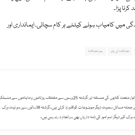
رنا پڑا۔
دگی میں کامیاب ہونے کیلئے ہر کام سچائی، ایمانداری اور
مصالحہ ٹی وی
ہم مصالحہ
اردو ادب اور صحافت میں ماسٹرز کی سندیافتہ شازیہ انوار متعدد کتابوں کی مصنفہ اور گزشتہ 25برسوں سے مختلف روزناموں و ماہناموں سے من
رہی ہیں۔سیاست، معاشیات، سماجیات اور خواتین کے جملہ مسائل سمیت دیگر موضوعات کو قلم زد کرتی ہیں۔گزشتہ 10سالوں سے ہم نیٹ ورک
ک کے دیگر اہم امور کی ذمہ داریاں بھی سرانجام دے رہی ہیں۔