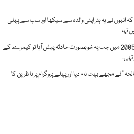
 انہوں نے یہ ہنر اپنی والدہ سے سیکھا اور سب سے پہلی
ں تھا۔
عملی زندگی سے متعلق ہماری مہمان کا کہنا تھا کہ 2005 میں جب یہ خوبصورت حادثہ پیش آیا تو کیمرے کے
ہ‘‘ نے مجھے بہت نام دیا اور پہلے پروگرام پر ناظرین کا