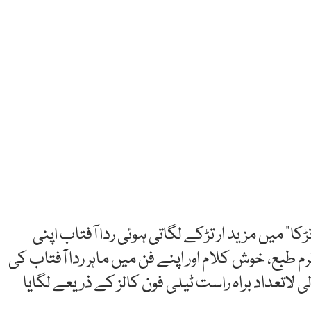
ا“ میں مزید ار تڑکے لگاتی ہوئی ردا آفتاب اپنی
 طبع، خوش کلام اور اپنے فن میں ماہر ردا آفتاب کی
ی لاتعداد براہ راست ٹیلی فون کالز کے ذریعے لگایا