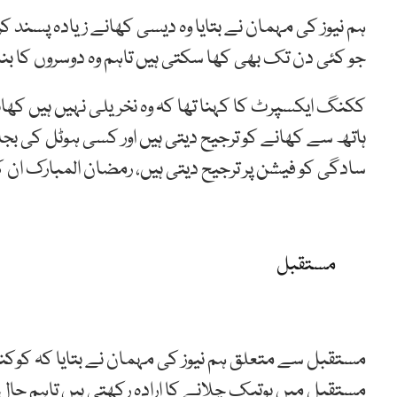
ہم نیوز کی مہمان نے بتایا وہ دیسی کھانے زیادہ پسند 
جو کئی دن تک بھی کھا سکتی ہیں تاہم وہ دوسروں کا بنایا
ککنگ ایکسپرٹ کا کہنا تھا کہ وہ نخریلی نہیں ہیں کھان
ہاتھ سے کھانے کو ترجیح دیتی ہیں اور کسی ہوٹل کی بجائے 
سادگی کو فیشن پر ترجیح دیتی ہیں، رمضان المبارک ان کا
مستقبل
مستقبل سے متعلق ہم نیوز کی مہمان نے بتایا کہ کوکنگ
مستقبل میں بوتیک چلانے کا ارادہ رکھتی ہیں تاہم حال