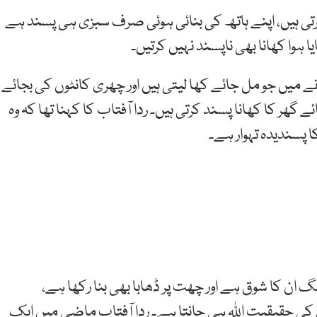
کرتی ہیں، اپنے ہاتھ کی بنائی ہوئی صرف سبزی ہی پسند ہے
 ہوا کھانا بھی ناپسند نہیں کرتیں۔
ے میں جو مل جائے کھا لیتی ہیں اور چھری کانٹوں کی بجائے
گھر کا کھانا پسند کرتی ہیں۔ ردا آفتاب کا کہنا تھا کہ وہ
 پسندیدہ تہوار ہے۔
 ان کا شوق ہے اور چھت پر ڈھابا بھی بنا رکھا ہے،
 کی حقیقیت اللہ ہی جانتا ہے۔ ردا آفتاب ماضی میں ایک