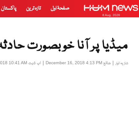
صفحۂ اول
تازہ ترین
پاکستان
8 Aug, 2026
میڈیا پر آنا خوبصورت حادثہ
|
شائع
|
اپ ڈیٹ
2018 10:41 AM
December 16, 2018 4:13 PM
شازیہ انوار