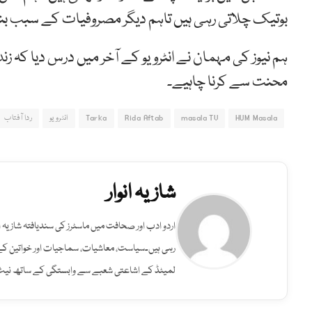
بوتیک چلاتی رہی ہیں تاہم دیگر مصروفیات کے سبب بند ک
ہم نیوز کی مہمان نے انٹرویو کے آخر میں درس دیا کہ زن
محنت سے کرنا چاہیے۔
HUM Masala
masala TV
Rida Aftab
Tarka
انٹرویو
ردا آفتاب
شازیہ انوار
لمیٹڈ کے اشاعتی شعبے سے وابستگی کے ساتھ نیٹ ور