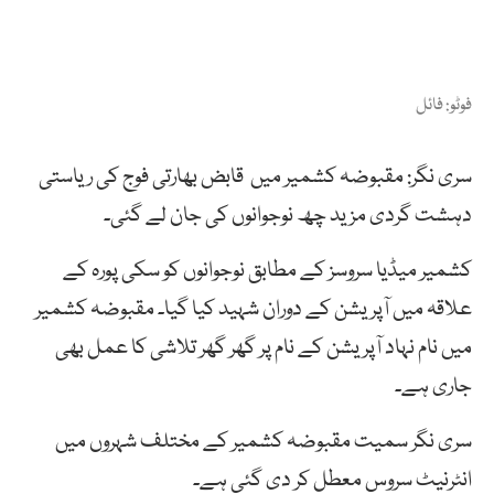
فوٹو: فائل
سری نگر: مقبوضہ کشمیر میں قابض بھارتی فوج کی ریاستی
دہشت گردی مزید چھ نوجوانوں کی جان لے گئی۔
کشمیر میڈیا سروسز کے مطابق نوجوانوں کو سکی پورہ کے
علاقہ میں آپریشن کے دوران شہید کیا گیا۔ مقبوضہ کشمیر
میں نام نہاد آپریشن کے نام پر گھر گھر تلاشی کا عمل بھی
جاری ہے۔
سری نگر سمیت مقبوضہ کشمیر کے مختلف شہروں میں
انٹرنیٹ سروس معطل کر دی گئی ہے۔