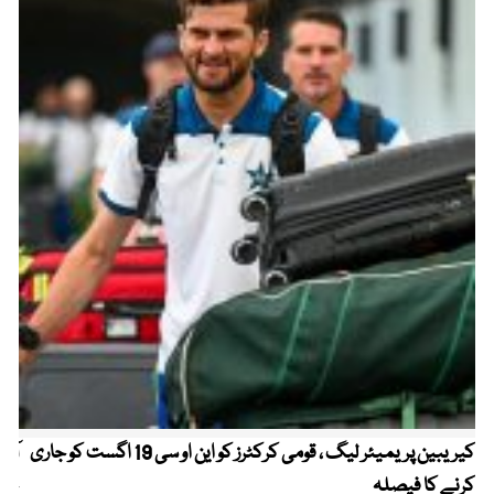
کیریبین پریمیئر لیگ ، قومی کرکٹرز کو این او سی 19 اگست کو جاری
آز
کرنے کا فیصلہ
چھی