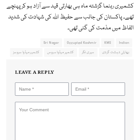
کشمیری رہنما گزشتہ ماہ ہی بھارتی قید سے آزاد ہو کرپہنچے
تھے۔ پاکستان کی جانب سے حفیظ اللہ کی شہادت کی شدید
الفاظ میں مذمت کی گئی تھی۔
Sri Nagar
Occupied Kashmir
KMS
Indian
بھارتی دہشت گردی
سیری نگر
کشمیر میڈیا سروس
کشمیر میڈیا سروسز
LEAVE A REPLY