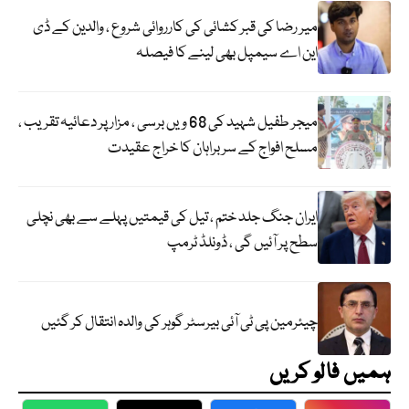
میر رضا کی قبر کشائی کی کارروائی شروع ، والدین کے ڈی
این اے سیمپل بھی لینے کا فیصلہ
میجر طفیل شہید کی 68 ویں برسی ، مزار پر دعائیہ تقریب ،
مسلح افواج کے سربراہان کا خراج عقیدت
ایران جنگ جلد ختم ، تیل کی قیمتیں پہلے سے بھی نچلی
سطح پر آئیں گی ، ڈونلڈ ٹرمپ
چیئرمین پی ٹی آئی بیرسٹر گوہر کی والدہ انتقال کر گئیں
ہمیں فالو کریں