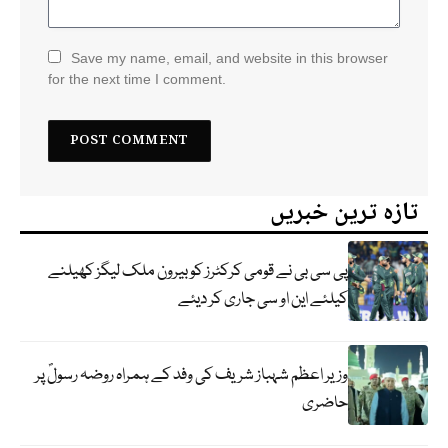
Save my name, email, and website in this browser
for the next time I comment.
تازہ ترین خبریں
پی سی بی نے قومی کرکٹرز کو بیرون ملک لیگز کھیلنے
کیلئے این او سی جاری کر دیئے
وزیر اعظم شہباز شریف کی وفد کے ہمراہ روضہ رسولؐ پر
حاضری