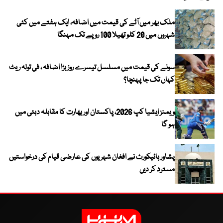
ملک بھر میں آٹے کی قیمت میں اضافہ، ایک ہفتے میں کئی
شہروں میں 20 کلو تھیلا 100 روپے تک مہنگا
سونے کی قیمت میں مسلسل تیسرے روز بڑا اضافہ ، فی تولہ ریٹ
کہاں تک جا پہنچا؟
ویمنز ایشیا کپ 2026، پاکستان اور بھارت کا مقابلہ دبئی میں
ہو گا
پشاور ہائیکورٹ نے افغان شہریوں کی عارضی قیام کی درخواستیں
مسترد کر دیں