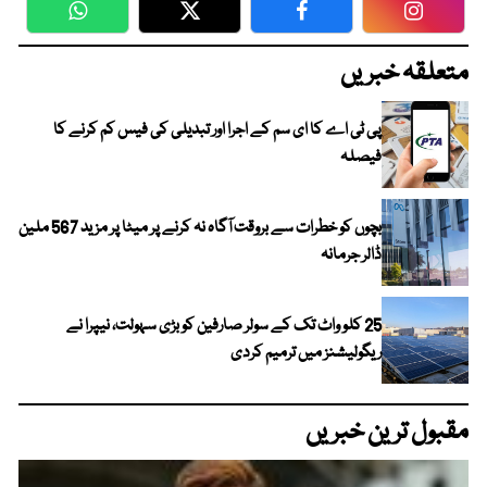
WhatsApp
Twitter
Facebook
Faceboo
متعلقہ خبریں
پی ٹی اے کا ای سم کے اجرا اور تبدیلی کی فیس کم کرنے کا
فیصلہ
بچوں کو خطرات سے بروقت آگاہ نہ کرنے پر میٹا پر مزید 567 ملین
ڈالر جرمانہ
25 کلو واٹ تک کے سولر صارفین کو بڑی سہولت، نیپرا نے
ریگولیشنز میں ترمیم کردی
مقبول ترین خبریں