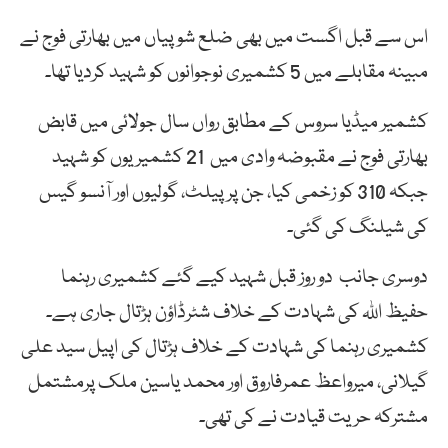
اس سے قبل اگست میں بھی ضلع شوپیاں میں بھارتی فوج نے
مبینہ مقابلے میں 5 کشمیری نوجوانوں کو شہید کردیا تھا۔
کشمیر میڈیا سروس کے مطابق رواں سال جولائی میں قابض
بھارتی فوج نے مقبوضہ وادی میں 21 کشمیریوں کو شہید
جبکہ 310 کو زخمی کیا، جن پر پیلٹ، گولیوں اور آنسو گیس
کی شیلنگ کی گئی۔
دوسری جانب دو روز قبل شہید کیے گئے کشمیری رہنما
حفیظ اللہ کی شہادت کے خلاف شٹرڈاؤن ہڑتال جاری ہے۔
کشمیری رہنما کی شہادت کے خلاف ہڑتال کی اپیل سید علی
گیلانی، میرواعظ عمرفاروق اور محمد یاسین ملک پرمشتمل
مشترکہ حریت قیادت نے کی تھی۔