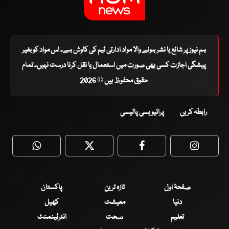
ہم نیوز پر شائع یا نشر ہونے والا مواد ادارتی ٹیم کی کاوش ہے۔ اس مواد کو بغیر
پیشگی اجازت کسی بھی صورت میں استعمال یا نقل کرنا درست نہیں۔ تمام
حقوق محفوظ ہیں © 2026
رابطہ کریں
پرائیویسی پالیسی
WhatsApp
Twitter
Facebook
Faceboo
صفحۂ اول
تازہ ترین
پاکستان
دنیا
معیشت
کھیل
تعلیم
صحت
انٹرٹینمنٹ