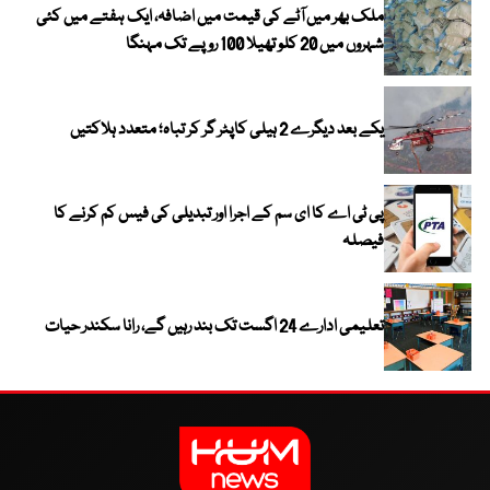
ملک بھر میں آٹے کی قیمت میں اضافہ، ایک ہفتے میں کئی
شہروں میں 20 کلو تھیلا 100 روپے تک مہنگا
یکے بعد دیگرے 2 ہیلی کاپٹر گر کر تباہ؛ متعدد ہلاکتیں
پی ٹی اے کا ای سم کے اجرا اور تبدیلی کی فیس کم کرنے کا
فیصلہ
تعلیمی ادارے 24 اگست تک بند رہیں گے، رانا سکندر حیات