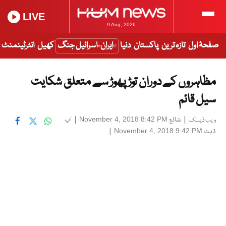
LIVE
9 Aug, 2026
صفحۂ اول
تازہ ترین
پاکستان
دنیا
ایران-اسرائیل جنگ
کھیل
انٹرٹینمنٹ
مظاہروں کے دوران توڑ پھوڑ سے متعلق شکایت
سیل قائم
|
شائع
|
اپ
November 4, 2018 8:42 PM
ویب ڈیسک
ڈیٹ
|
November 4, 2018 9:42 PM