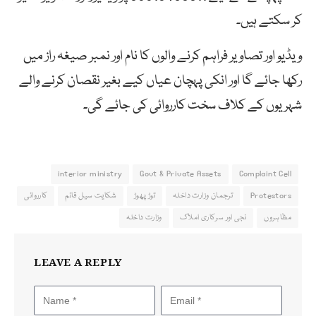
کر سکتے ہیں۔
ویڈیو اور تصاویر فراہم کرنے والوں کا نام اور نمبر صیغہ راز میں
رکھا جائے گا اور انکی پہچان عیاں کیے بغیر نقصان کرنے والے
شہریوں کے کلاف سخت کارروائی کی جائے گی۔
interior ministry
Govt & Private Assets
Complaint Cell
Protestors
ترجمان وزارت داخلہ
توڑ پھوڑ
شکایت سیل قائم
کارروائی
مظاہروں
نجی اور سرکاری املاک
وزارت داخلہ
LEAVE A REPLY