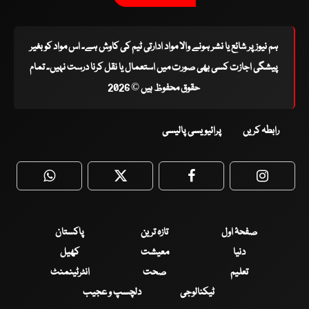
ہم نیوز پر شائع یا نشر ہونے والا مواد ادارتی ٹیم کی کاوش ہے۔ اس مواد کو بغیر
پیشگی اجازت کسی بھی صورت میں استعمال یا نقل کرنا درست نہیں۔ تمام
حقوق محفوظ ہیں © 2026
رابطہ کریں
پرائیویسی پالیسی
WhatsApp
Twitter
Facebook
Faceboo
صفحۂ اول
تازہ ترین
پاکستان
دنیا
معیشت
کھیل
تعلیم
صحت
انٹرٹینمنٹ
ٹیکنالوجی
دلچسپ و عجیب