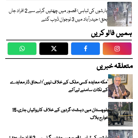
بارشوں کی تباہی؛ قصور میں چھتیں گرنے سے 2 افراد جاں
بحق؛ حیدرآباد میں 3 نوجوان ڈوب گئے
ہمیں فالو کریں
WhatsApp
Twitter
Facebook
Faceboo
متعلقہ خبریں
‘مکہ معاہدہ کسی ملک کے خلاف نہیں’؛ اسحاق ڈار معاہدے
کے نکات سامنے لے آئے
بلوچستان میں دہشت گردوں کے خلاف کارروائیاں جاری، 15
خوارج ہلاک