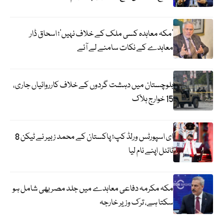
‘مکہ معاہدہ کسی ملک کے خلاف نہیں’؛ اسحاق ڈار
معاہدے کے نکات سامنے لے آئے
بلوچستان میں دہشت گردوں کے خلاف کارروائیاں جاری،
15 خوارج ہلاک
ای اسپورٹس ورلڈ کپ؛ پاکستان کے محمد زبیر نے ٹیکن 8
ٹائٹل اپنے نام لیا
مکہ مکرمہ دفاعی معاہدے میں جلد مصر بھی شامل ہو
سکتا ہے، ترک وزیر خارجہ