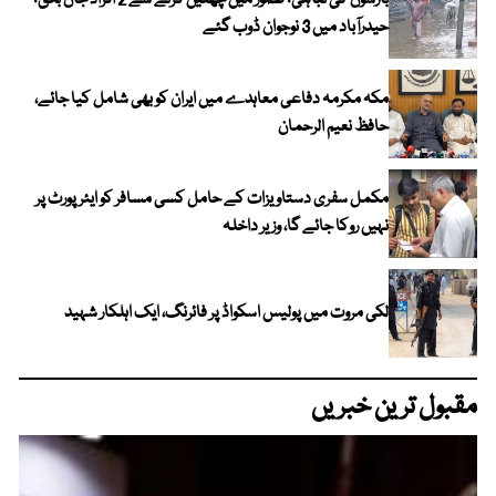
بارشوں کی تباہی؛ قصور میں چھتیں گرنے سے 2 افراد جاں بحق؛
حیدرآباد میں 3 نوجوان ڈوب گئے
مکہ مکرمہ دفاعی معاہدے میں ایران کو بھی شامل کیا جائے،
حافظ نعیم الرحمان
مکمل سفری دستاویزات کے حامل کسی مسافر کو ایئرپورٹ پر
نہیں روکا جائے گا، وزیر داخلہ
لکی مروت میں پولیس اسکواڈ پر فائرنگ، ایک اہلکار شہید
مقبول ترین خبریں