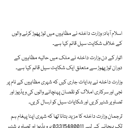
اسلام آباد: وزارت داخلہ نے مظاہروں میں توڑ پھوڑ کرنے والوں
کے خلاف شکایت سیل قائم کیا ہے۔
اتوار کے دن وزارت داخلہ نے ملک میں حالیہ مظاہروں کے
دوران توڑ پھوڑ سے متعلق ایک شکایت سیل قائم کیا ہے۔
وزارت داخلہ نے ہدایات جاری کیں کہ شہری مظاہروں کے نام پر
نجی اور سرکاری املاک کو نقصان پہنچانے والوں کی ویڈیوز اور
تصاویر شئیر کریں اور شکایات سیل کو ارسال کریں۔
ترجمان وزارت داخلہ کا مزید بتانا تھا کہ شہری اپنا پیغام ہم
تک پہچانے کے لیے 03315480011 پر ویڈیوز اور تصاویر شئیر