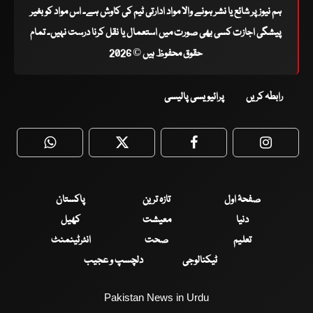
ہم نیوز پر شائع یا نشر ہونے والا مواد ادارتی ٹیم کی کاوش ہے۔ اس مواد کو بغیر
پیشگی اجازت کسی بھی صورت میں استعمال یا نقل کرنا درست نہیں۔ تمام
حقوق محفوظ ہیں © 2026
رابطہ کریں
پرائیویسی پالیسی
WhatsApp
Twitter
Facebook
Faceboo
صفحۂ اول
تازہ ترین
پاکستان
دنیا
معیشت
کھیل
تعلیم
صحت
انٹرٹینمنٹ
ٹیکنالوجی
دلچسپ و عجیب
Pakistan News in Urdu