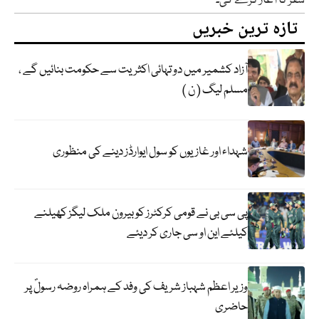
سفر کا آغاز کرے گی۔
تازہ ترین خبریں
آزاد کشمیر میں دو تہائی اکثریت سے حکومت بنائیں گے ،
مسلم لیگ ( ن )
شہداء اور غازیوں کو سول ایوارڈز دینے کی منظوری
پی سی بی نے قومی کرکٹرز کو بیرون ملک لیگز کھیلنے
کیلئے این او سی جاری کر دیئے
وزیر اعظم شہباز شریف کی وفد کے ہمراہ روضہ رسولؐ پر
حاضری