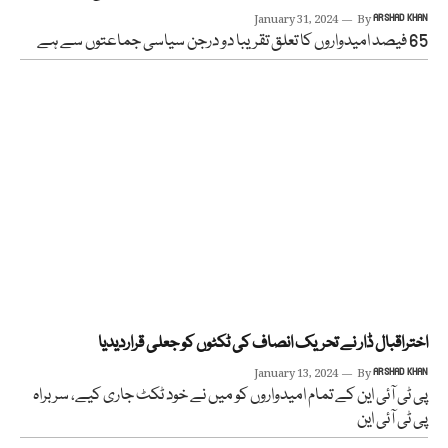
January 31, 2024
By
ARSHAD KHAN
65 فیصد امیدواروں کا تعلق تقریبا دو درجن سیاسی جماعتوں سے ہے
اختراقبال ڈار نے تحریک انصاف کی ٹکٹوں کو جعلی قراردیدیا
January 13, 2024
By
ARSHAD KHAN
پی ٹی آئی این کے تمام امیدواروں کو میں نے خود ٹکٹ جاری کیے، سربراہ
پی ٹی آئی این