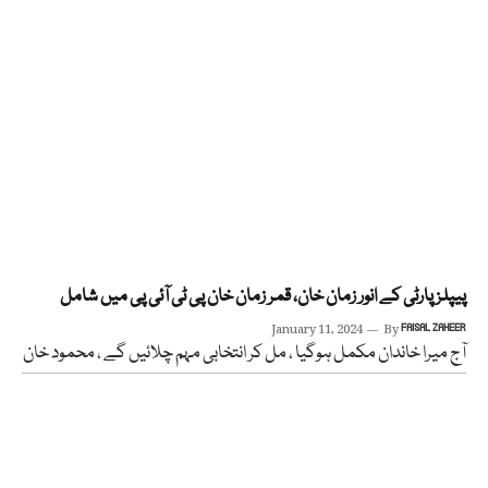
پیپلز پارٹی کے انور زمان خان، قمر زمان خان پی ٹی آئی پی میں شامل
January 11, 2024
By
FAISAL ZAHEER
آج میرا خاندان مکمل ہوگیا ، مل کر انتخابی مہم چلائیں گے ، محمود خان