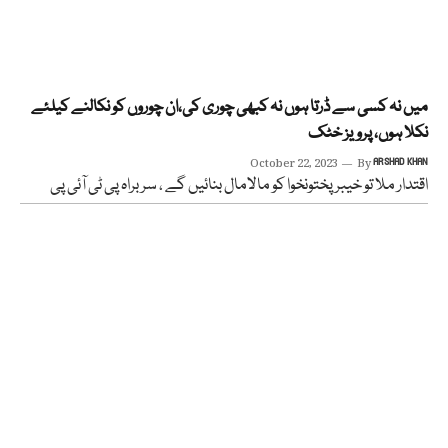
میں نہ کسی سے ڈرتا ہوں نہ کبھی چوری کی،ان چوروں کو نکالنے کیلئے
نکلا ہوں، پرویز خٹک
October 22, 2023
By
ARSHAD KHAN
اقتدار ملا تو خیبر پختونخوا کو مالامال بنائیں گے ، سربراہ پی ٹی آئی پی