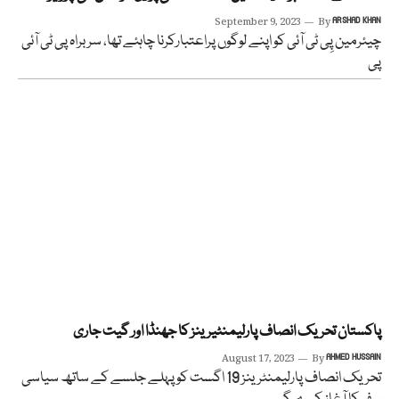
September 9, 2023
By
ARSHAD KHAN
چیئرمین پِی ٹی آئی کو اپنے لوگوں پراعتبارکرنا چاہئے تھا، سربراہ پی ٹی آئی
پی
پاکستان تحریک انصاف پارلیمنٹیرینز کا جھنڈا اور گیت جاری
August 17, 2023
By
AHMED HUSSAIN
تحریک انصاف پارلیمنٹرینز 19 اگست کو پہلے جلسے کے ساتھ سیاسی