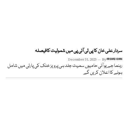
سردار علی خان کا پی ٹی آئی پی میں شمولیت کافیصلہ
December 31, 2023
By
ARSHAD KHAN
رہنما جے یو آئی حامیوں سمیت جلد ہی پرویز خٹک کی پارٹی میں شامل
ہونے کا اعلان کریں گے