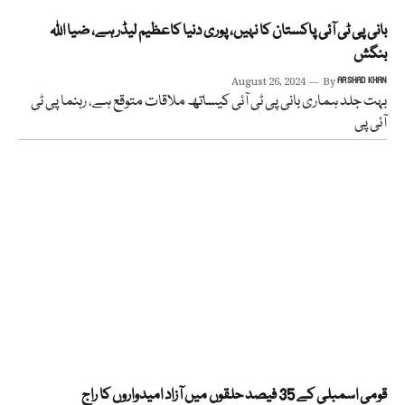
بانی پی ٹی آئی پاکستان کا نہیں، پوری دنیا کاعظیم لیڈر ہے، ضیا اللہ
بنگش
August 26, 2024
By
ARSHAD KHAN
بہت جلد ہماری بانی پی ٹی آئی کیساتھ ملاقات متوقع ہے، رہنما پی ٹی
آئی پی
قومی اسمبلی کے 35 فیصد حلقوں میں آزاد امیدواروں کا راج