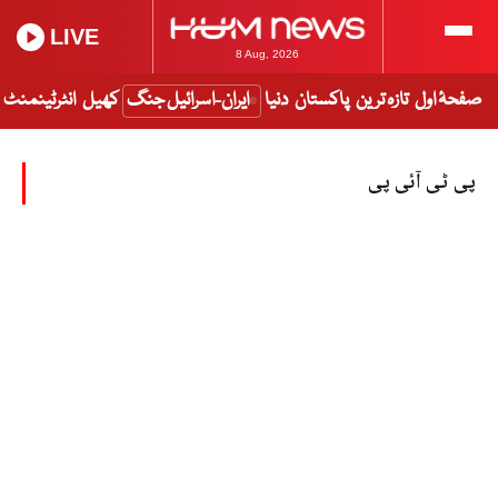
LIVE
8 Aug, 2026
صفحۂ اول
تازہ ترین
پاکستان
دنیا
ایران-اسرائیل جنگ
کھیل
انٹرٹینمنٹ
پی ٹی آئی پی