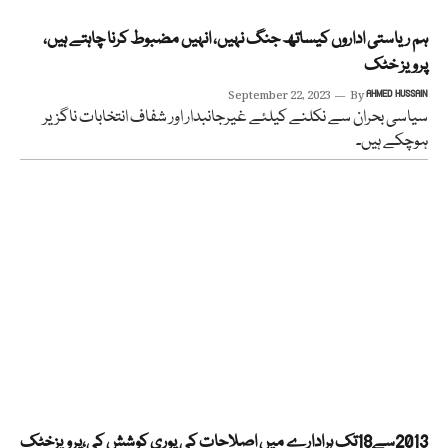
ہم ریاستی اداروں کیساتھ جنگ نہیں، انہیں مضبوط کرنا چاہتے ہیں،
پرویز خٹک
September 22, 2023
By
AHMED HUSSAIN
سیاسی بحران سے نکلنے کیلئے غیرجانبدار اور شفاف انتخابات ناگزیر
ہوچکے ہیں۔
2013سے18تک ہرادارے میں اصلاحات کی پوری کوشش کی،پرویزخٹک