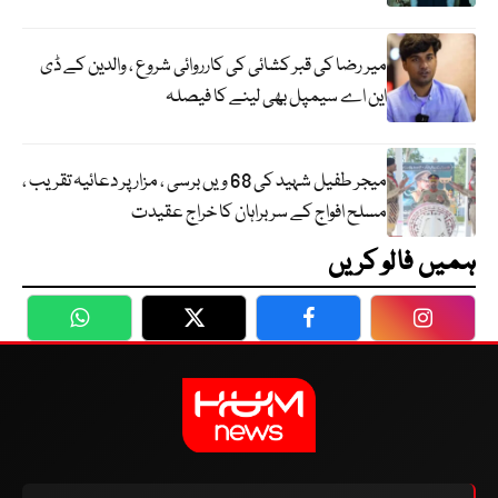
میر رضا کی قبر کشائی کی کارروائی شروع ، والدین کے ڈی
این اے سیمپل بھی لینے کا فیصلہ
میجر طفیل شہید کی 68 ویں برسی ، مزار پر دعائیہ تقریب ،
مسلح افواج کے سربراہان کا خراج عقیدت
ہمیں فالو کریں
WhatsApp
Twitter
Facebook
Faceboo