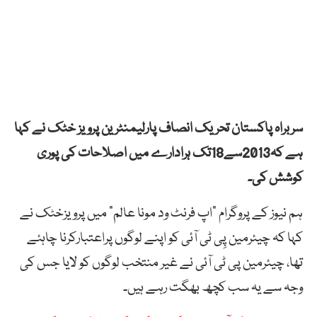
سربراہ پاکستان تحریک انصاف پارلیمنٹرین پرویز خٹک نے کہا
ہے کہ2013سے18تک ہرادارے میں اصلاحات کی پوری
کوشش کی۔
ہم نیوز کے پروگرام ”اپ فرنٹ ود مونا عالم” میں پرویزخٹک نے
کہا کہ چیئرمین پِی ٹی آئی کو اپنے لوگوں پراعتبارکرنا چاہئے
تھا، چیئرمین پی ٹی آئی نے غیر منتخب لوگوں کو لایا جس کی
وجہ سے یہ سب کچھ بھگت رہے ہیں۔