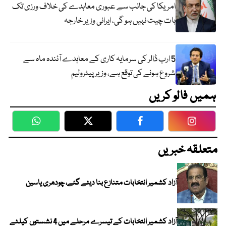
امریکا کی جانب سے عبوری معاہدے کی خلاف ورزی تک
بات چیت نہیں ہو گی، ایرانی وزیر خارجہ
5 ارب ڈالر کی سرمایہ کاری کے معاہدے آئندہ ماہ سے
شروع ہونے کی توقع ہے، وزیر پیٹرولیم
ہمیں فالو کریں
WhatsApp
Twitter
Facebook
Faceboo
متعلقہ خبریں
آزاد کشمیر انتخابات متنازع بنا دیئے گئے، چودھری یاسین
آزاد کشمیر انتخابات کے تیسرے مرحلے میں 4 نشستوں کیلئے