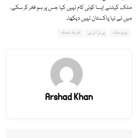
ملک کیلئے ایسا کوئی کام نہیں کیا جس پر ہم فخر کر سکے،
میں نے نیا پاکستان نہیں دیکھا۔
پرویز خٹک
پی ٹی آئی پی
تحریک انصاف
Arshad Khan