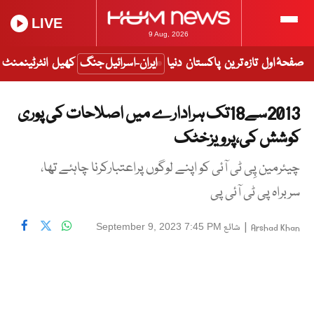
LIVE
9 Aug, 2026
صفحۂ اول
تازہ ترین
پاکستان
دنیا
ایران-اسرائیل جنگ
کھیل
انٹرٹینمنٹ
2013سے18تک ہرادارے میں اصلاحات کی پوری
کوشش کی،پرویزخٹک
چیئرمین پِی ٹی آئی کو اپنے لوگوں پراعتبارکرنا چاہئے تھا،
سربراہ پی ٹی آئی پی
|
شائع
September 9, 2023 7:45 PM
Arshad Khan