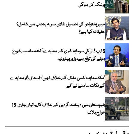
پولنگ کل ہو گی
خیبر پختونخوا کی تحصیل غازی صوبہ پنجاب میں شامل؟
حقیقت کیا ہے؟
5 ارب ڈالر کی سرمایہ کاری کے معاہدے آئندہ ماہ سے شروع
ہونے کی توقع ہے، وزیر پیٹرولیم
‘مکہ معاہدہ کسی ملک کے خلاف نہیں’؛ اسحاق ڈار معاہدے
کے نکات سامنے لے آئے
بلوچستان میں دہشت گردوں کے خلاف کارروائیاں جاری، 15
خوارج ہلاک