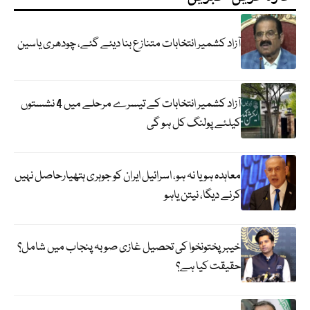
آزاد کشمیر انتخابات متنازع بنا دیئے گئے، چودھری یاسین
آزاد کشمیر انتخابات کے تیسرے مرحلے میں 4 نشستوں
کیلئے پولنگ کل ہو گی
معاہدہ ہو یا نہ ہو، اسرائیل ایران کو جوہری ہتھیارحاصل نہیں
کرنے دیگا، نیتن یاہو
خیبر پختونخوا کی تحصیل غازی صوبہ پنجاب میں شامل؟
حقیقت کیا ہے؟