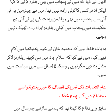
انہوں نے کہا کہ میں نے پنجاب میں بھی ریفارم کرنے کا کہا
لیکن ادھر کسی کاکوئی ارادہ نہیں تھا، میں نے چیئرمین پی ٹی
آئی سے پنجاب میں بھی ریفارمز پر بحث کی، پی ٹی آئی دور
حکومت میں پنجاب میں کوئی ریفارمز اور ادارے ٹھیک نہیں
ہوئے۔
یہ بات غلط ہے کہ محمود خان نے خیبرپختونخوا میں کام
نہیں کیا ، میں نے کہا کہ اسلام آباد میں ہی کچھ ریفارمز لاکر
مثال بنا دیں مگر نہیں ہو سکا،40سال سے میں سیاست میں
ہوں۔
عام انتخابات تک تحریک انصاف کا خیبر پختونخوا سے
صفایاکر دیں گے، پرویز خٹک
سابق وزیر دفاع کا کہنا تھا کہ ہم نے ساڑھے چار سال میں