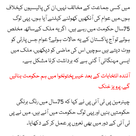
میں کسی جماعت کے مخالف نہیں،ان کی پالیسیوں کیخلاف
ہوں،میں عوام کی آنکھیں کھولنے کیلئے آیا ہوں، یہی لوگ
75سال حکومت میں رہے ہیں، اگر یہ ملک کےساتھ مخلص
ہوتے تو آج پاکستان کے یہ حالات ہوتے؟ عوام جس پارٹی کو
ووٹ دیتے ہیں سوچیں اس کی ماضی کو دیکھیں، ملک میں
ایسی مہنگائی آ گئی ہے کہ برداشت کرنا مشکل ہے۔
آئندہ انتخابات کے بعد خیبر پختونخوا میں ہم حکومت بنائیں
گے، پرویز خٹک
چیئرمین پی ٹی آئی پی نے کہا کہ 75سال میں رنگ برنگی
حکومتیں بنیں اور یہی لوگ حکومت میں آئے ہیں، میں نے پی
ٹی آئی کے دور میں بھی نعروں پر عمل کر کے دکھایا۔