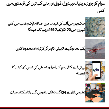
عوام کو جزوی ریلیف، پیٹرول، ڈیزل اور مٹی کے تیل کی قیمتوں میں
4 روز میں سونے کی قیمت میں بڑا اضافہ
کمی
ملک بھر میں آٹے کی قیمت میں اضافہ، ایک ہفتے میں کئی
شہروں میں 20 کلو تھیلا 100 روپے تک مہنگا
یکے بعد دیگرے 2 ہیلی کاپٹر گر کر تباہ؛ متعدد ہلاکتیں
پی ٹی اے کا ای سم کے اجرا اور تبدیلی کی فیس کم کرنے کا
فیصلہ
تعلیمی ادارے 24 اگست تک بند رہیں گے، رانا سکندر حیات