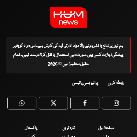
ہم نیوز پر شائع یا نشر ہونے والا مواد ادارتی ٹیم کی کاوش ہے۔ اس مواد کو بغیر
پیشگی اجازت کسی بھی صورت میں استعمال یا نقل کرنا درست نہیں۔ تمام
حقوق محفوظ ہیں © 2026
رابطہ کریں
پرائیویسی پالیسی
WhatsApp
Twitter
Facebook
Faceboo
صفحۂ اول
تازہ ترین
پاکستان
دنیا
معیشت
کھیل