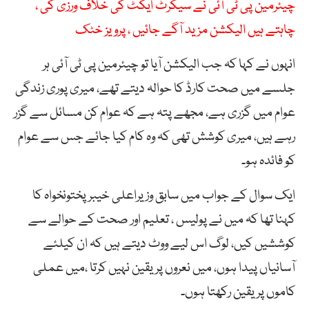
چیئرمین پی ٹی آئی نے سیکرٹ ایکٹ کی خلاف ورزی کی ،
چاہتے ہیں الیکشن مزید آگے جائیں ، پرویز خٹک
انہوں نے کہا کہ جب الیکشن آیا تو چیئرمین پی ٹی آئی ہر
جلسے میں صحت کارڈ کا حوالہ دیتے تھے، میری پوری زندگی
عوام میں گزری ہے، مجھے پتہ ہے کہ عوام کن مسائل سے گزر
رہے ہیں، میری کوشش تھی کہ وہ کام کیا جائے جس سے عوام
کو فائدہ ہو۔
ایک سوال کے جواب میں سابق وزیراعلی خیبرپختونخواہ کا
کہنا تھا کہ میں نے پولیس ، تعلیم اور صحت کے حوالے سے
کوششیں کیں، لوگ اس لیے ووٹ دیتے ہیں کہ ان کیلئے
آسانیاں پیدا ہوں، میں نعروں پر یقین نہیں کرتا ،میں عملی
کاموں پر یقین رکھتا ہوں۔