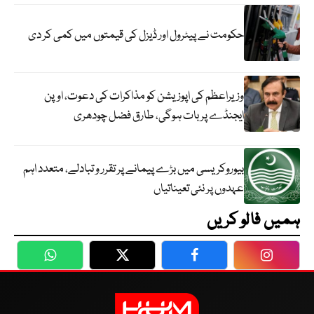
حکومت نے پیٹرول اور ڈیزل کی قیمتوں میں کمی کر دی
وزیراعظم کی اپوزیشن کو مذاکرات کی دعوت، اوپن
ایجنڈے پر بات ہوگی، طارق فضل چودھری
بیوروکریسی میں بڑے پیمانے پر تقرر و تبادلے، متعدد اہم
عہدوں پر نئی تعیناتیاں
ہمیں فالو کریں
WhatsApp
Twitter
Facebook
Faceboo