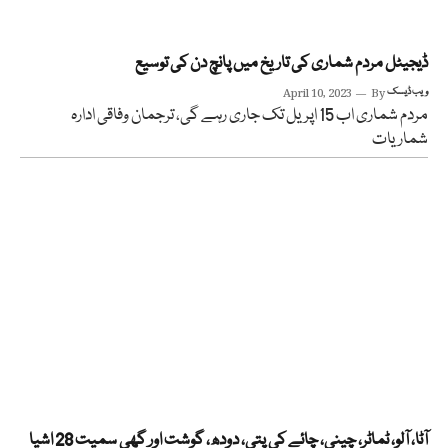
ڈیجیٹل مردم شماری کی تاریخ میں پانچ دن کی توسیع
ویب ڈیسک
By
April 10, 2023
مردم شماری اب 15 اپریل تک جاری رہے گی، ترجمان وفاقی ادارہ
شماریات
آٹا، آلو، ٹماٹر، چینی، چائے کی پتی، دودھ، گوشت اور گھی سمیت 28 اشیا