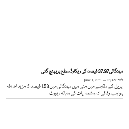
مہنگائی37.97 فیصد کی ریکارڈ سطح پر پہنچ گئی
جاوید سومرو
By
June 1, 2023
اپریل کے مقابلے میں مئی میں مہنگائی میں 1.58 فیصد کا مزید اضافہ
ہوا ہے، وفاقی ادارہ شماریات کی ماہانہ رپورٹ