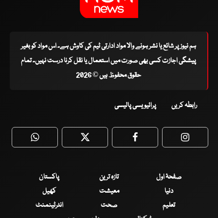
ہم نیوز پر شائع یا نشر ہونے والا مواد ادارتی ٹیم کی کاوش ہے۔ اس مواد کو بغیر
پیشگی اجازت کسی بھی صورت میں استعمال یا نقل کرنا درست نہیں۔ تمام
حقوق محفوظ ہیں © 2026
رابطہ کریں
پرائیویسی پالیسی
WhatsApp
Twitter
Facebook
Faceboo
صفحۂ اول
تازہ ترین
پاکستان
دنیا
معیشت
کھیل
تعلیم
صحت
انٹرٹینمنٹ