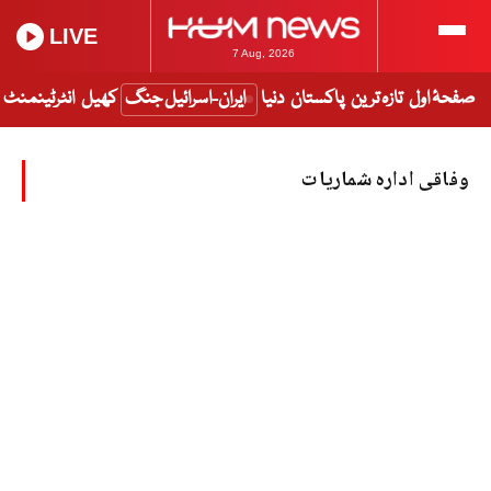
LIVE
7 Aug, 2026
صفحۂ اول
تازہ ترین
پاکستان
دنیا
ایران-اسرائیل جنگ
کھیل
انٹرٹینمنٹ
وفاقی ادارہ شماریات