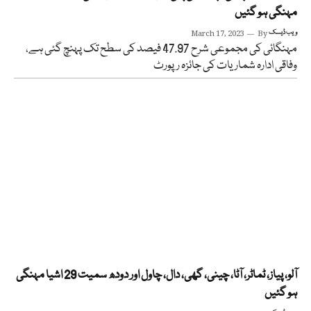
مہنگی ہو گئیں
ویب ڈیسک
By
March 17, 2023
مہنگائی کی مجموعی شرح 47.97 فیصد کی سطح تک پہنچ گئی ہے،
وفاقی ادارہ شماریات کی جائزہ رپورٹ
آلو، پیاز، ٹماٹر، آٹا، چینی، گھی، دال، چاول اور دودھ سمیت 29 اشیا مہنگی
ہو گئیں