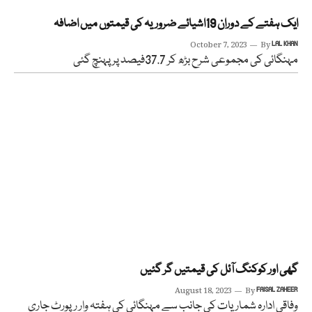
ایک ہفتے کے دوران 19اشیائے ضروریہ کی قیمتوں میں اضافہ
October 7, 2023
By
LAL KHAN
مہنگائی کی مجموعی شرح بڑھ کر 37.7فیصد پر پہنچ گئی
گھی اور کوکنگ آئل کی قیمتیں گر گئیں
August 18, 2023
By
FAISAL ZAHEER
وفاقی ادارہ شماریات کی جانب سے مہنگائی کی ہفتہ وار رپورٹ جاری