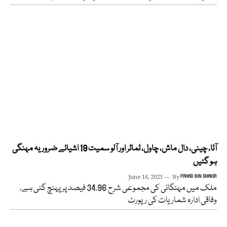
آٹا، چینی، دال ماش، چاول، ٹماٹر اور آلو سمیت 19 اشیائے ضروریہ مہنگی
ہو گئیں
June 16, 2023
By
FAHAD BIN SHAKIR
ملک میں مہنگائی کی مجموعی شرح 34.96 فیصد پر پہنچ گئی ہے،
وفاقی ادارہ شماریات کی رپورٹ