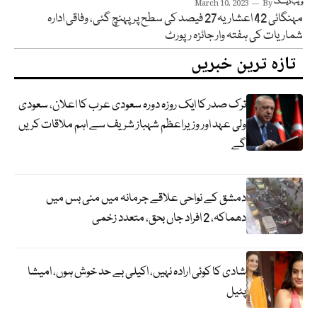
ویب ڈیسک
By
March 10, 2023
مہنگائی 42 اعشاریہ27 فیصد کی سطح پر پہنچ گئی، وفاقی ادارہ
شماریات کی ہفتہ وار جائزہ رپورٹ
تازہ ترین خبریں
ترک صدر کا ایک روزہ دورہ سعودی عرب کا اعلان، سعودی
ولی عہد اور وزیراعظم شہباز شریف سے اہم ملاقات کریں
گے
دمشق کے نواحی علاقے جرمانہ میں منی بس میں
دھماکہ، 2 افراد جاں بحق، متعدد زخمی
شادی کا کوئی ارادہ نہیں، اکیلی بے حد خوش ہوں، امیشا
پٹیل