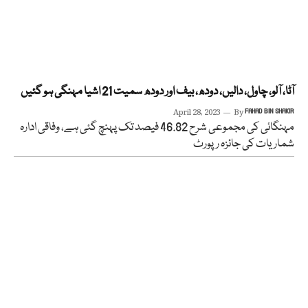
آٹا، آلو، چاول، دالیں، دودھ، بیف اور دودھ سمیت 21 اشیا مہنگی ہو گئیں
April 28, 2023
By
FAHAD BIN SHAKIR
مہنگائی کی مجموعی شرح 46.82 فیصد تک پہنچ گئی ہے، وفاقی ادارہ
شماریات کی جائزہ رپورٹ