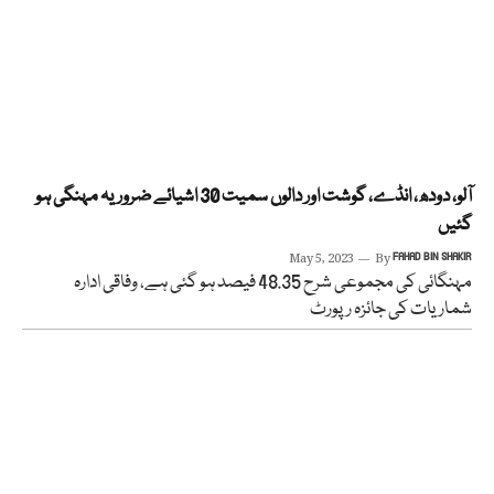
آلو، دودھ، انڈے، گوشت اور دالوں سمیت 30 اشیائے ضروریہ مہنگی ہو
گئیں
May 5, 2023
By
FAHAD BIN SHAKIR
مہنگائی کی مجموعی شرح 48.35 فیصد ہو گئی ہے، وفاقی ادارہ
شماریات کی جائزہ رپورٹ