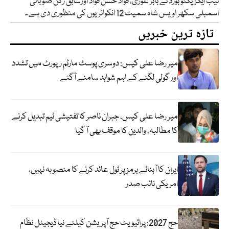
نیب ایگزیکٹو بورڈ نے بابر غوری، فواد حسن فواد اورسابق رکن صوبائی
اسمبلی سکھر اویس شاہ سمیت 12 انکوائریوں کی منظوری دی ہے ۔
تازہ ترین خبریں
میر رضا علی کیس: دوسری پوسٹ مارٹم رپورٹ میں تشدد
اور گولی لگنے کے اہم شواہد سامنے آگئے
میر رضا علی کیس، جبران ناصر کا تفتیشی ٹیم تبدیل کرنے
کا مطالبہ، والدین کا موقف بھی آ گیا
ایران کا آبنائے ہرمز پر ٹول عائد کرنے کا منصوبہ نہیں،
امریکی نائب صدر
حج 2027: پرائیویٹ حج آپریشن کیلئے نیا ڈیجیٹل نظام