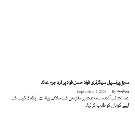
سابق پرنسپل سیکرٹری فواد حسن فواد پر فرد جرم عائد
ویب ڈیسک
By
September 7, 2020
عدالت نے آئندہ سماعت پر ملزمان کے خلاف بیانات ریکارڈ کرنے کے
لیے گواہان کو طلب کر لیا۔