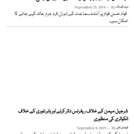
ویب ڈیسک
By
September 23, 2019
فواد حسن فواد پر آئندہ سماعت کے دوران فرد جرم عائد کیے جانے کا
امکان ہے۔
شرجیل میمن کے خلاف ریفرنس دائر کرنے اور بابرغوری کے خلاف
انکوائری کی منظوری
فیضان خان
By
September 6, 2019