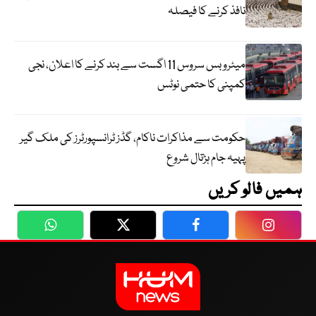
نافذ کرنے کا فیصلہ
میٹرو بس سروس 11 اگست سے بند کرنے کا اعلان، نجی
کمپنی کا حتمی نوٹس
حکومت سے مذاکرات ناکام، گڈز ٹرانسپورٹرز کی ملک گیر
پہیہ جام ہڑتال شروع
ہمیں فالو کریں
WhatsApp
Twitter
Facebook
Faceboo