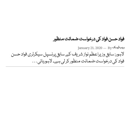
فواد حسن فواد کی درخواست ضمانت منظور
ویب ڈیسک
By
January 21, 2020
لاہور: سابق وزیراعظم نواز شریف کے سابق پرنسپل سیکرٹری فواد حسن
فواد کی درخواست ضمانت منظور کر لی ہے۔ لاہورہائی…