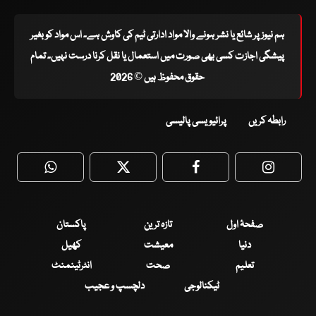
ہم نیوز پر شائع یا نشر ہونے والا مواد ادارتی ٹیم کی کاوش ہے۔ اس مواد کو بغیر
پیشگی اجازت کسی بھی صورت میں استعمال یا نقل کرنا درست نہیں۔ تمام
حقوق محفوظ ہیں © 2026
رابطہ کریں
پرائیویسی پالیسی
WhatsApp
Twitter
Facebook
Faceboo
صفحۂ اول
تازہ ترین
پاکستان
دنیا
معیشت
کھیل
تعلیم
صحت
انٹرٹینمنٹ
ٹیکنالوجی
دلچسپ و عجیب