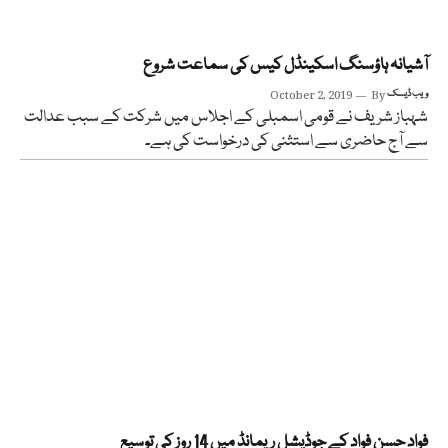
آشیانہ ہاؤسنگ اسکینڈل کیس کی سماعت شروع
ویب ڈیسک
By
October 2, 2019
شہباز شریف نے قومی اسمبلی کے اجلاس میں شرکت کے سبب عدالت
سے آج حاضری سے استثنی کی درخواست کی ہے۔
فواد حسن فواد کے جوڈیشل ریمانڈ میں 14 روز کی توسیع