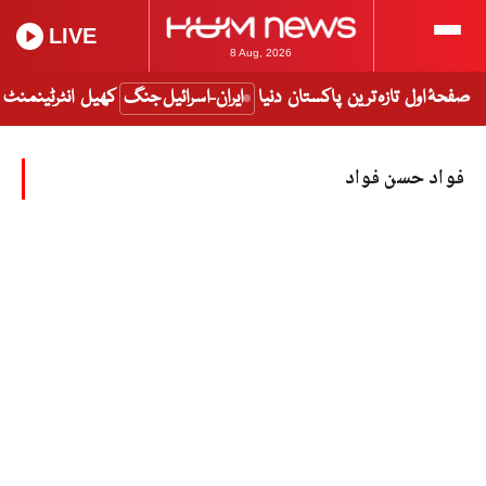
LIVE
8 Aug, 2026
صفحۂ اول
تازہ ترین
پاکستان
دنیا
ایران-اسرائیل جنگ
کھیل
انٹرٹینمنٹ
فواد حسن فواد